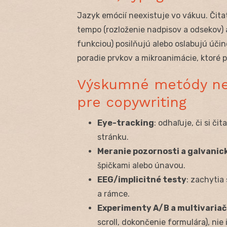
Jazyk emócií neexistuje vo vákuu. Čitate
tempo (rozloženie nadpisov a odsekov) a
funkciou) posilňujú alebo oslabujú účin
poradie prvkov a mikroanimácie, ktoré
Výskumné metódy neu
pre copywriting
Eye-tracking
: odhaľuje, či si č
stránku.
Meranie pozornosti a galvanick
špičkami alebo únavou.
EEG/implicitné testy
: zachytia
a rámce.
Experimenty A/B a multivariač
scroll, dokončenie formulára), nie 