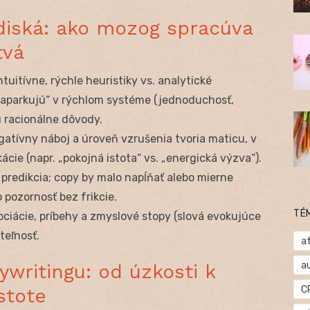
iská: ako mozog spracúva
tvá
intuitívne, rýchle heuristiky vs. analytické
zaparkujú“ v rýchlom systéme (jednoduchosť,
 racionálne dôvody.
gatívny náboj a úroveň vzrušenia tvoria maticu, v
ácie (napr. „pokojná istota“ vs. „energická výzva“).
e predikcia; copy by malo napĺňať alebo mierne
 pozornosť bez frikcie.
TÉ
ociácie, príbehy a zmyslové stopy (slová evokujúce
teľnosť.
at
a
writingu: od úzkosti k
C
stote