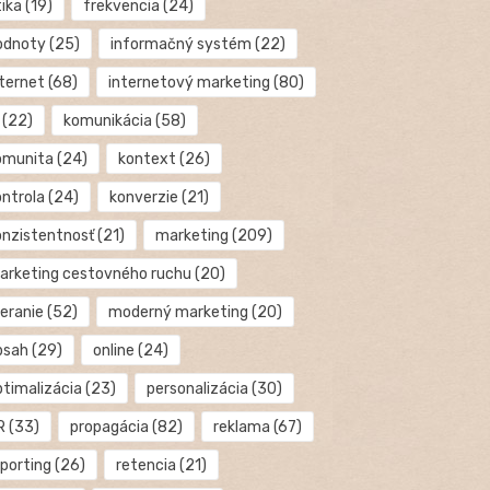
tika
(19)
frekvencia
(24)
odnoty
(25)
informačný systém
(22)
nternet
(68)
internetový marketing
(80)
(22)
komunikácia
(58)
omunita
(24)
kontext
(26)
ontrola
(24)
konverzie
(21)
onzistentnosť
(21)
marketing
(209)
arketing cestovného ruchu
(20)
eranie
(52)
moderný marketing
(20)
bsah
(29)
online
(24)
ptimalizácia
(23)
personalizácia
(30)
R
(33)
propagácia
(82)
reklama
(67)
eporting
(26)
retencia
(21)