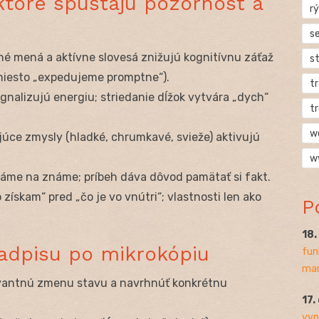
 ktoré spúšťajú pozornosť a
rý
s
né mená a aktívne slovesá znižujú kognitívnu záťaž
s
miesto „expedujeme promptne“).
t
signalizujú energiu; striedanie dĺžok vytvára „dych“
t
w
ujúce zmysly (hladké, chrumkavé, svieže) aktivujú
w
áme na známe; príbeh dáva dôvod pamätať si fakt.
o získam“ pred „čo je vo vnútri“; vlastnosti len ako
P
18
nadpisu po mikrokópiu
fun
mar
evantnú zmenu stavu a navrhnúť konkrétnu
17.
vyp