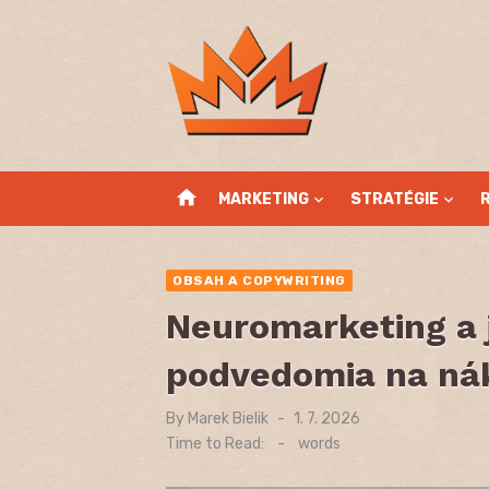
Skip
to
content
home
MARKETING
STRATÉGIE
OBSAH A COPYWRITING
Neuromarketing a j
podvedomia na ná
By
Marek Bielik
Posted
1. 7. 2026
on
Time to Read:
-
words