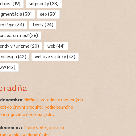
chlosť
(19)
segmenty
(28)
egmentácia
(30)
seo
(30)
tratégie
(34)
testy
(24)
ransparentnosť
(28)
rendy v turizme
(20)
web
(44)
ebdesign
(42)
webové stránky
(43)
ww
(42)
oradňa
. decembra
:
Nižšie je zaradenie uvedených
kcií do úrovní produktu podľa bežného
ketingového členenia: jadr...
 decembra
:
Dobrý večer, prosím o
racovanie uvedenej úlohy