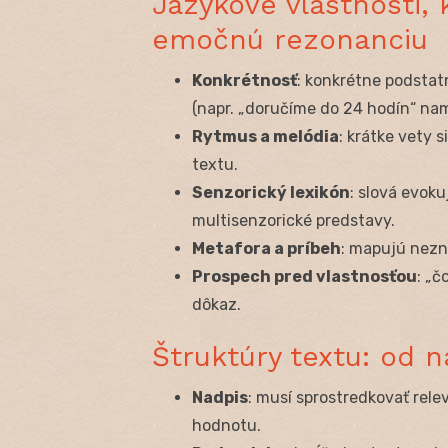
Jazykové vlastnosti,
emočnú rezonanciu
Konkrétnosť
: konkrétne podstat
(napr. „doručíme do 24 hodín“ na
Rytmus a melódia
: krátke vety 
textu.
Senzorický lexikón
: slová evok
multisenzorické predstavy.
Metafora a príbeh
: mapujú nezn
Prospech pred vlastnosťou
: „č
dôkaz.
Štruktúry textu: od 
Nadpis
: musí sprostredkovať rel
hodnotu.