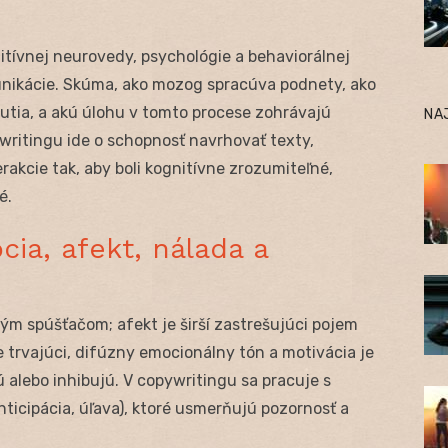
tívnej neurovedy, psychológie a behaviorálnej
nikácie. Skúma, ako mozog spracúva podnety, ako
utia, a akú úlohu v tomto procese zohrávajú
NA
ywritingu ide o schopnosť navrhovať texty,
akcie tak, aby boli kognitívne zrozumiteľné,
é.
ia, afekt, nálada a
ným spúšťačom; afekt je širší zastrešujúci pojem
e trvajúci, difúzny emocionálny tón a motivácia je
ú alebo inhibujú. V copywritingu sa pracuje s
icipácia, úľava), ktoré usmerňujú pozornosť a