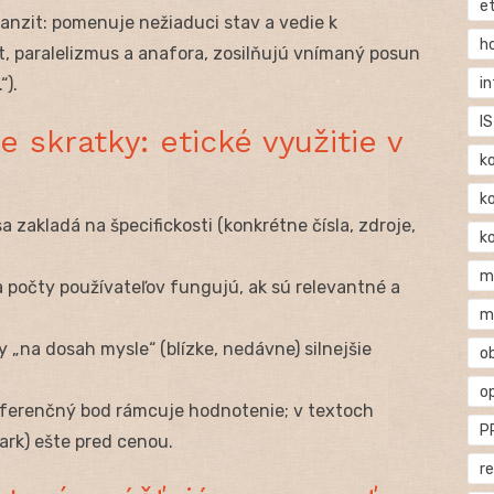
e
anzit: pomenuje nežiaduci stav a vedie k
h
st, paralelizmus a anafora, zosilňujú vnímaný posun
i
“).
IS
e skratky: etické využitie v
k
k
 sa zakladá na špecifickosti (konkrétne čísla, zdroje,
k
m
a počty používateľov fungujú, ak sú relevantné a
m
dy „na dosah mysle“ (blízke, nedávne) silnejšie
o
o
referenčný bod rámcuje hodnotenie; v textoch
P
ark) ešte pred cenou.
r