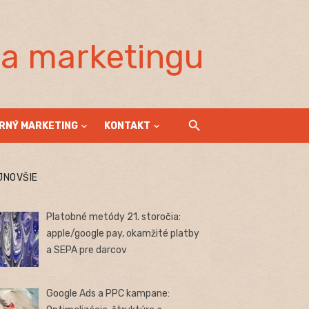
la marketingu
RNÝ MARKETING
KONTAKT
JNOVŠIE
Platobné metódy 21. storočia:
apple/google pay, okamžité platby
a SEPA pre darcov
Google Ads a PPC kampane: