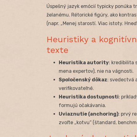
Úspešný jazyk emócií typicky ponúka tr
želanému. Rétorické figúry, ako kontra
(napr. „Menej starostí. Viac istoty. Hneď.
Heuristiky a kognitívn
texte
Heuristika autority
: kredibilita
mena expertov), nie na vágnosti.
Spoločenský dôkaz
: svedectvá 
verifikovateľné.
Heuristika dostupnosti
: príkla
formujú očakávania.
Uviaznutie (anchoring)
: prvý 
zvoľte „kotvu“ (štandard, benchm