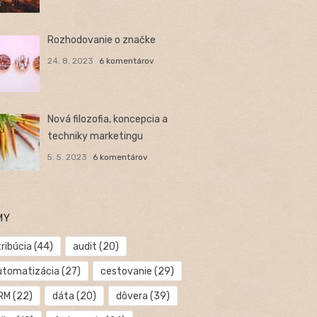
Rozhodovanie o značke
24. 8. 2023
6 komentárov
Nová filozofia, koncepcia a
techniky marketingu
5. 5. 2023
6 komentárov
MY
ribúcia
(44)
audit
(20)
utomatizácia
(27)
cestovanie
(29)
RM
(22)
dáta
(20)
dôvera
(39)