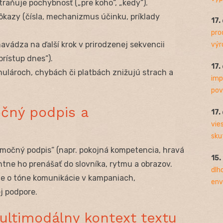
traňuje pochybnosť („pre koho“, „kedy“).
ôkazy (čísla, mechanizmus účinku, príklady
17.
pro
navádza na ďalší krok v prirodzenej sekvencii
výro
prístup dnes“).
17.
rmulároch, chybách či platbách znižujú strach a
imp
pov
čný podpis a
17.
vie
sku
emočný podpis“ (napr. pokojná kompetencia, hravá
15.
entne ho prenášať do slovníka, rytmu a obrazov.
dlh
e o tóne komunikácie v kampaniach,
env
j podpore.
multimodálny kontext textu