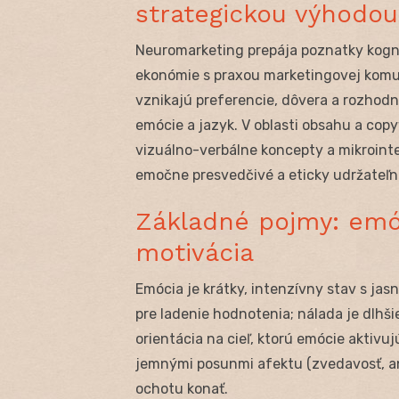
strategickou výhodou
Neuromarketing prepája poznatky kogni
ekonómie s praxou marketingovej komu
vznikajú preferencie, dôvera a rozhodn
emócie a jazyk. V oblasti obsahu a cop
vizuálno-verbálne koncepty a mikrointer
emočne presvedčivé a eticky udržateľn
Základné pojmy: emóc
motivácia
Emócia je krátky, intenzívny stav s jas
pre ladenie hodnotenia; nálada je dlhši
orientácia na cieľ, ktorú emócie aktivuj
jemnými posunmi afektu (zvedavosť, ant
ochotu konať.