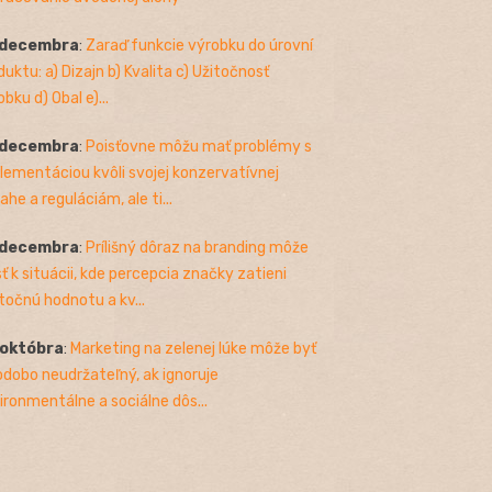
 decembra
:
Zaraď funkcie výrobku do úrovní
duktu: a) Dizajn b) Kvalita c) Užitočnosť
bku d) Obal e)...
 decembra
:
Poisťovne môžu mať problémy s
lementáciou kvôli svojej konzervatívnej
ahe a reguláciám, ale ti...
 decembra
:
Prílišný dôraz na branding môže
sť k situácii, kde percepcia značky zatieni
točnú hodnotu a kv...
 októbra
:
Marketing na zelenej lúke môže byť
odobo neudržateľný, ak ignoruje
ironmentálne a sociálne dôs...