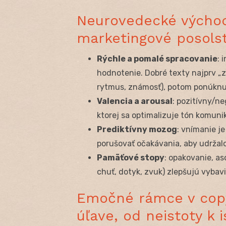
Neurovedecké východ
marketingové posols
Rýchle a pomalé spracovanie
: 
hodnotenie. Dobré texty najprv „
rytmus, známosť), potom ponúknu
Valencia a arousal
: pozitívny/ne
ktorej sa optimalizuje tón komunik
Prediktívny mozog
: vnímanie j
porušovať očakávania, aby udržalo
Pamäťové stopy
: opakovanie, as
chuť, dotyk, zvuk) zlepšujú vybavi
Emočné rámce v copy
úľave, od neistoty k i