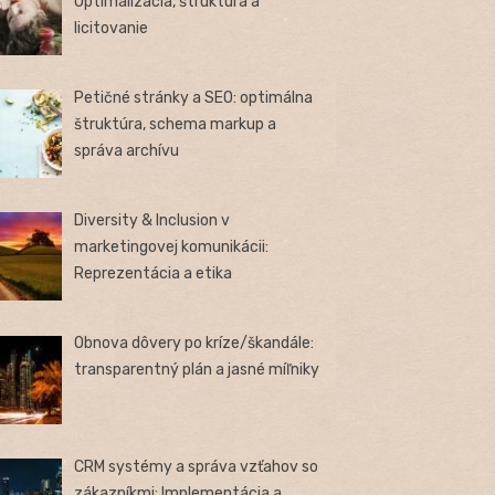
Optimalizácia, štruktúra a
licitovanie
Petičné stránky a SEO: optimálna
štruktúra, schema markup a
správa archívu
Diversity & Inclusion v
marketingovej komunikácii:
Reprezentácia a etika
Obnova dôvery po kríze/škandále:
transparentný plán a jasné míľniky
CRM systémy a správa vzťahov so
zákazníkmi: Implementácia a