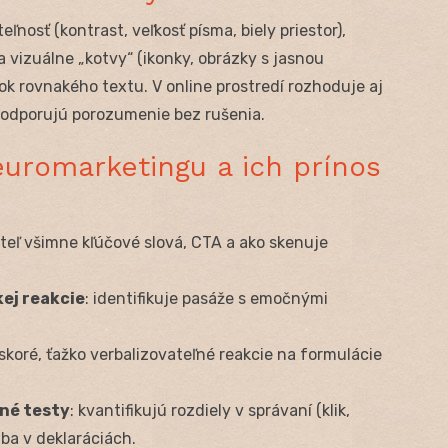
ľnosť (kontrast, veľkosť písma, biely priestor),
 vizuálne „kotvy“ (ikonky, obrázky s jasnou
ok rovnakého textu. V online prostredí rozhoduje aj
 podporujú porozumenie bez rušenia.
romarketingu a ich prínos
itateľ všimne kľúčové slová, CTA a ako skenuje
ej reakcie
: identifikuje pasáže s emočnými
 skoré, ťažko verbalizovateľné reakcie na formulácie
né testy
: kvantifikujú rozdiely v správaní (klik,
iba v deklaráciách.