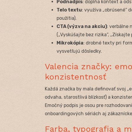
Podnadpis
: dopĺňa kontext a ods
Telo textu
: využíva „obrúsené“ d
použitia).
CTA (výzva na akciu)
: verbálne 
(„Vyskúšajte bez rizika“, „Získajte 
Mikrokópia
: drobné texty pri fo
vysvetľujú dôsledky.
Valencia značky: emo
konzistentnosť
Každá značka by mala definovať svoj „
odvaha, starostlivá blízkosť) a konzist
Emočný podpis je osou pre rozhodovani
onboardingových sériách aj zákaznícke
Farba, typografia a 