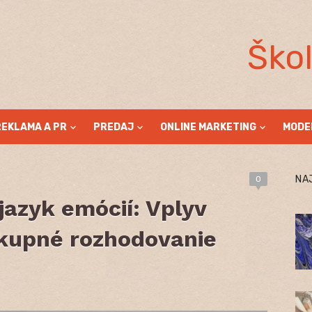
Ško
REKLAMA A PR
PREDAJ
ONLINE MARKETING
MODE
NA
0
azyk emócií: Vplyv
kupné rozhodovanie