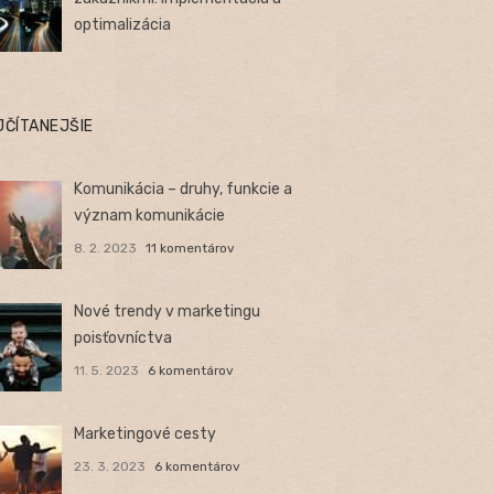
optimalizácia
JČÍTANEJŠIE
Komunikácia – druhy, funkcie a
význam komunikácie
8. 2. 2023
11 komentárov
Nové trendy v marketingu
poisťovníctva
11. 5. 2023
6 komentárov
Marketingové cesty
23. 3. 2023
6 komentárov