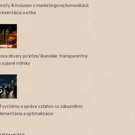
ersity & Inclusion v marketingovej komunikácii:
rezentácia a etika
ova dôvery po kríze/škandále: transparentný
n a jasné míľniky
 systémy a správa vzťahov so zákazníkmi:
lementácia a optimalizácia