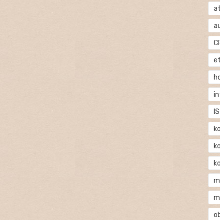
at
a
C
e
h
i
IS
k
k
k
m
m
o