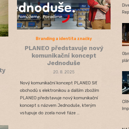
Div
Rep
Branding a identita značky
PLANEO představuje nový
Obn
komunikační koncept
plá
Jednoduše
ty
Posted
20. 8. 2025
on
Nový komunikační koncept PLANEO Síť
obchodů s elektronikou a dalším zbožím
PLANEO představuje nový komunikační
CRM
koncept s názvem Jednoduše, kterým
Imp
vstupuje do zcela nové fáze …