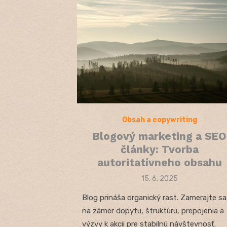
Obsah a copywriting
Blogový marketing a SEO
články: Tvorba
autoritatívneho obsahu
Posted
15. 6. 2025
on
Blog prináša organický rast. Zamerajte sa
na zámer dopytu, štruktúru, prepojenia a
výzvy k akcii pre stabilnú návštevnosť.