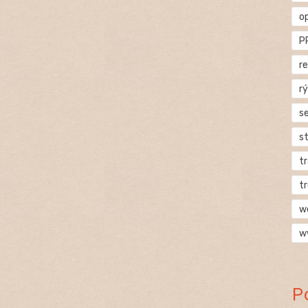
o
P
r
rý
s
s
t
t
w
w
P