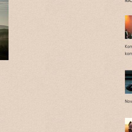
NA
Kom
kom
Nov