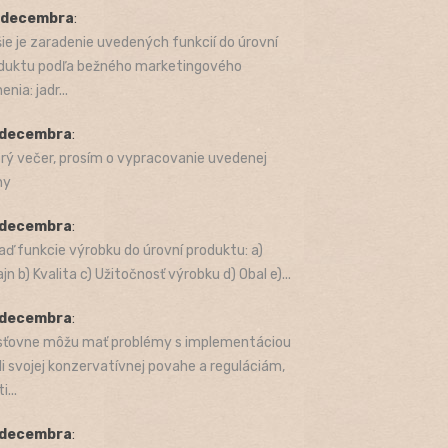
. decembra
:
šie je zaradenie uvedených funkcií do úrovní
duktu podľa bežného marketingového
enia: jadr...
 decembra
:
rý večer, prosím o vypracovanie uvedenej
hy
 decembra
:
aď funkcie výrobku do úrovní produktu: a)
jn b) Kvalita c) Užitočnosť výrobku d) Obal e)...
 decembra
:
sťovne môžu mať problémy s implementáciou
li svojej konzervatívnej povahe a reguláciám,
i...
 decembra
: