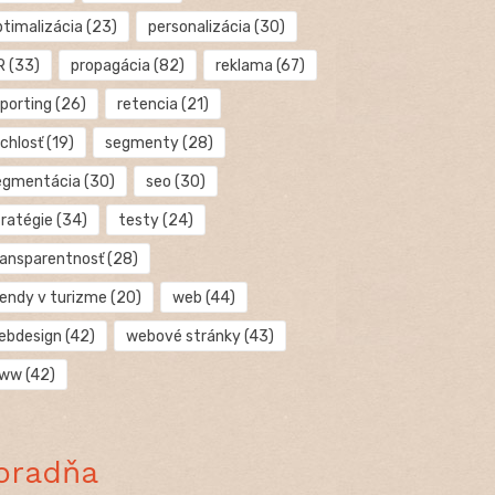
ptimalizácia
(23)
personalizácia
(30)
R
(33)
propagácia
(82)
reklama
(67)
eporting
(26)
retencia
(21)
chlosť
(19)
segmenty
(28)
egmentácia
(30)
seo
(30)
tratégie
(34)
testy
(24)
ransparentnosť
(28)
rendy v turizme
(20)
web
(44)
ebdesign
(42)
webové stránky
(43)
ww
(42)
oradňa