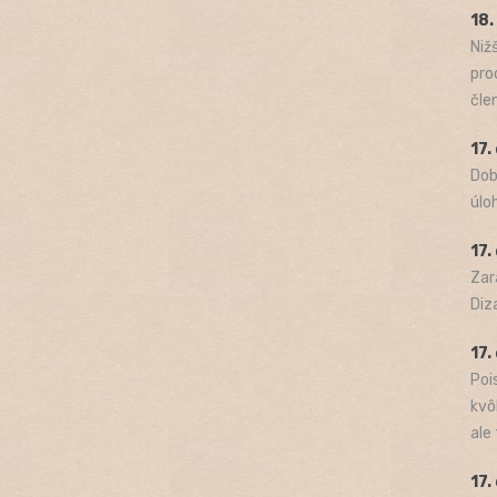
18
Niž
pro
člen
17.
Dob
úlo
17.
Zar
Diza
17.
Poi
kvô
ale t
17.