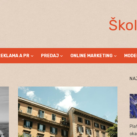
Ško
REKLAMA A PR
PREDAJ
ONLINE MARKETING
MODE
NA
Pla
oka