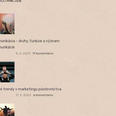
JČÍTANEJŠIE
unikácia – druhy, funkcie a význam
unikácie
8. 2. 2023
11 komentárov
é trendy v marketingu poisťovníctva
11. 5. 2023
6 komentárov