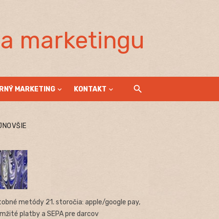
la marketingu
RNÝ MARKETING
KONTAKT
JNOVŠIE
tobné metódy 21. storočia: apple/google pay,
mžité platby a SEPA pre darcov