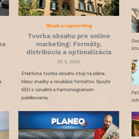
Obsah a copywriting
Tvorba obsahu pre online
Goo
na
marketing: Formáty,
štr
distribúcia a optimalizácia
Posted
30. 6. 2026
on
Efektívna tvorba obsahu stojí na pláne,
a
hlasu značky a recyklácii formátov. Spojte
SEO s vizuálmi a harmonogramom
Pet
publikovania.
sch