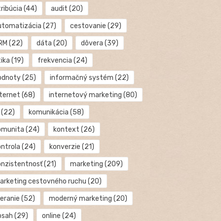
ribúcia
(44)
audit
(20)
utomatizácia
(27)
cestovanie
(29)
RM
(22)
dáta
(20)
dôvera
(39)
tika
(19)
frekvencia
(24)
odnoty
(25)
informačný systém
(22)
nternet
(68)
internetový marketing
(80)
(22)
komunikácia
(58)
omunita
(24)
kontext
(26)
ontrola
(24)
konverzie
(21)
onzistentnosť
(21)
marketing
(209)
arketing cestovného ruchu
(20)
eranie
(52)
moderný marketing
(20)
bsah
(29)
online
(24)