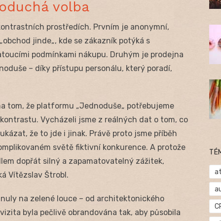
noduchá volba
ontrastních prostředích. Prvním je anonymní,
„obchod jinde„, kde se zákazník potýká s
atoucími podmínkami nákupu. Druhým je prodejna
oduše – díky přístupu personálu, který poradí,
 na tom, že platformu „Jednoduše„ potřebujeme
 kontrastu. Vycházeli jsme z reálných dat o tom, co
ukázat, že to jde i jinak. Právě proto jsme příběh
omplikovaném světě fiktivní konkurence. A protože
TÉ
lem dopřát silný a zapamatovatelný zážitek,
at
ká Vítězslav Štrobl.
a
d nuly na zelené louce – od architektonického
C
kvizita byla pečlivě obrandována tak, aby působila