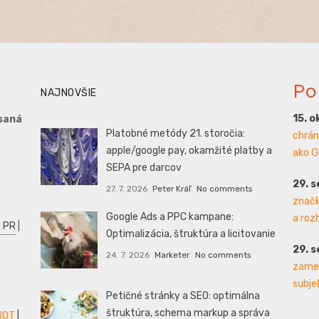
Po
NAJNOVŠIE
15. o
saná
Platobné metódy 21. storočia:
chrán
apple/google pay, okamžité platby a
ako G
SEPA pre darcov
29. 
27. 7. 2026
Peter Kráľ
No comments
značk
Google Ads a PPC kampane:
a roz
 PR
|
Optimalizácia, štruktúra a licitovanie
29. 
24. 7. 2026
Marketer
No comments
zamer
subjek
Petičné stránky a SEO: optimálna
štruktúra, schema markup a správa
WOT
|