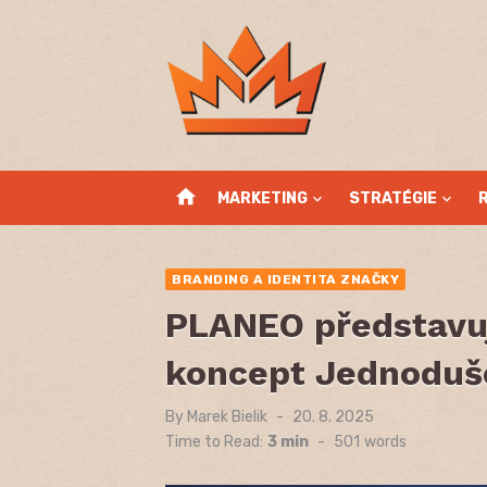
Skip
to
content
home
MARKETING
STRATÉGIE
BRANDING A IDENTITA ZNAČKY
PLANEO představu
koncept Jednoduš
By
Marek Bielik
Posted
20. 8. 2025
on
Time to Read:
3 min
-
501
words