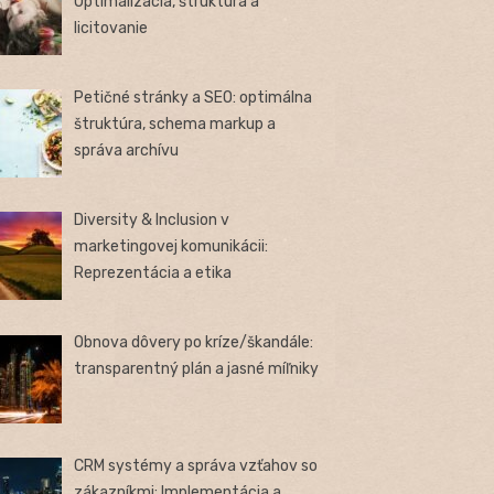
Optimalizácia, štruktúra a
licitovanie
Petičné stránky a SEO: optimálna
štruktúra, schema markup a
správa archívu
Diversity & Inclusion v
marketingovej komunikácii:
Reprezentácia a etika
Obnova dôvery po kríze/škandále:
transparentný plán a jasné míľniky
CRM systémy a správa vzťahov so
zákazníkmi: Implementácia a