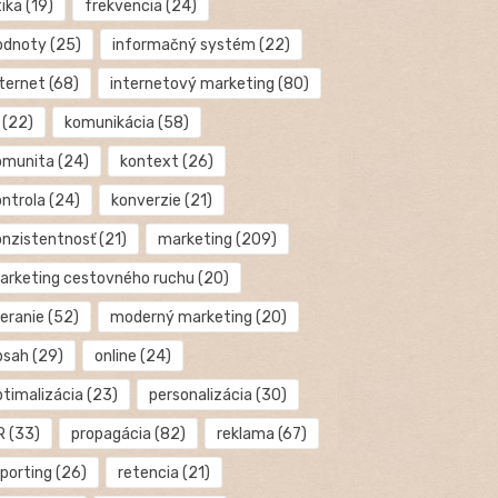
tika
(19)
frekvencia
(24)
odnoty
(25)
informačný systém
(22)
nternet
(68)
internetový marketing
(80)
(22)
komunikácia
(58)
omunita
(24)
kontext
(26)
ontrola
(24)
konverzie
(21)
onzistentnosť
(21)
marketing
(209)
arketing cestovného ruchu
(20)
eranie
(52)
moderný marketing
(20)
bsah
(29)
online
(24)
ptimalizácia
(23)
personalizácia
(30)
R
(33)
propagácia
(82)
reklama
(67)
eporting
(26)
retencia
(21)