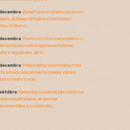
 decembra
:
Zaraď funkcie výrobku do úrovní
duktu: a) Dizajn b) Kvalita c) Užitočnosť
bku d) Obal e)...
 decembra
:
Poisťovne môžu mať problémy s
lementáciou kvôli svojej konzervatívnej
ahe a reguláciám, ale ti...
 decembra
:
Prílišný dôraz na branding môže
sť k situácii, kde percepcia značky zatieni
točnú hodnotu a kv...
 októbra
:
Marketing na zelenej lúke môže byť
odobo neudržateľný, ak ignoruje
ironmentálne a sociálne dôs...