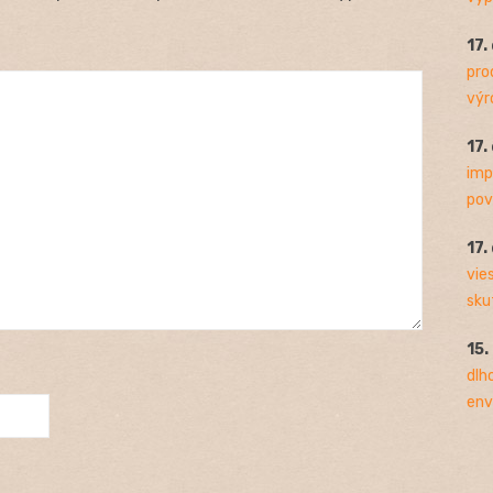
17.
pro
výro
17.
imp
pov
17.
vie
sku
15.
dlh
env