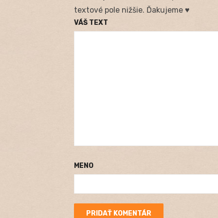
textové pole nižšie. Ďakujeme ♥
VÁŠ TEXT
MENO