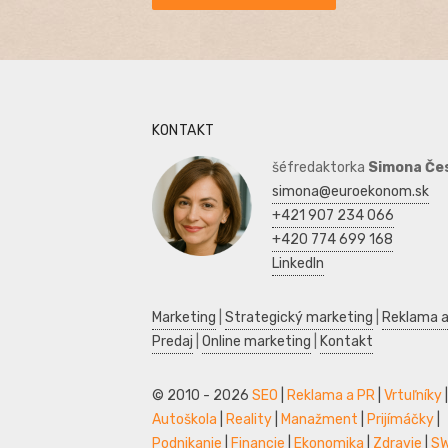
KONTAKT
šéfredaktorka
Simona Če
simona@euroekonom.sk
+421 907 234 066
+420 774 699 168
LinkedIn
Marketing
|
Strategický marketing
|
Reklama a
Predaj
|
Online marketing
|
Kontakt
© 2010 - 2026
SEO
|
Reklama a PR
|
Vrtuľníky
|
Autoškola
|
Reality
|
Manažment
|
Prijímáčky
|
Podnikanie
|
Financie
|
Ekonomika
|
Zdravie
|
S