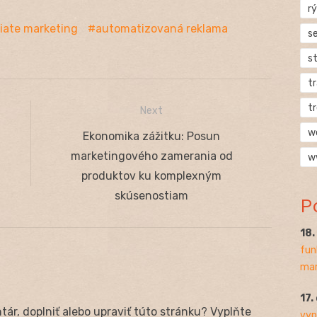
rý
iliate marketing
automatizovaná reklama
s
s
t
t
Next
w
Next
Ekonomika zážitku: Posun
post:
marketingového zamerania od
w
produktov ku komplexným
skúsenostiam
P
18
fun
mar
17.
ár, doplniť alebo upraviť túto stránku? Vyplňte
vyp