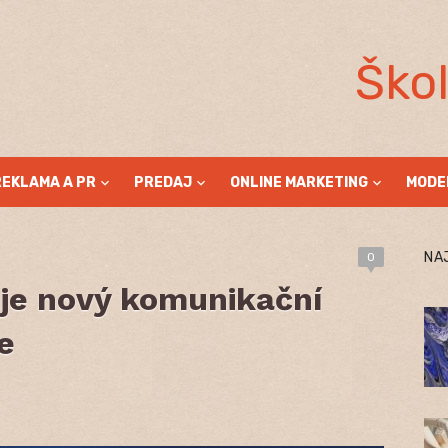
Ško
REKLAMA A PR
PREDAJ
ONLINE MARKETING
MODE
NA
0
je nový komunikační
e