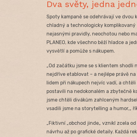
Dva světy, jedna jed
Spoty kampaně se odehrávají ve dvou k
chladný a technologicky komplikovaný 
nejasnými pravidly, neochotou nebo m
PLANEO, kde všechno běží hladce a jedn
vysvětlí a pomůže s nákupem.
„Od začátku jsme se s klientem shodli
nejdříve etablovat – a nejlépe právě na
lidem při nákupech nejvíc vadí, a chtěli 
postavili na nedokonalém a zbytečně k
jsme chtěli divákům zahlceným hardsel
vsadili jsme na storytelling a humor,„ ří
„Fiktivní „obchod jinde„ vznikl zcela o
návrhu až po grafické detaily. Každá re