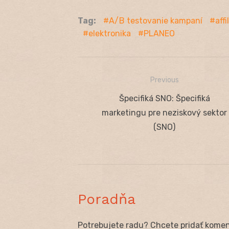
Tag:
A/B testovanie kampaní
aff
elektronika
PLANEO
Previous
Navigácia
Previous
Špecifiká SNO: Špecifiká
v
post:
marketingu pre neziskový sektor
článku
(SNO)
Poradňa
Potrebujete radu? Chcete pridať koment