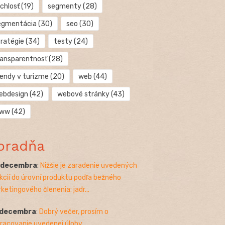
chlosť
(19)
segmenty
(28)
egmentácia
(30)
seo
(30)
tratégie
(34)
testy
(24)
ransparentnosť
(28)
rendy v turizme
(20)
web
(44)
ebdesign
(42)
webové stránky
(43)
ww
(42)
oradňa
. decembra
:
Nižšie je zaradenie uvedených
kcií do úrovní produktu podľa bežného
ketingového členenia: jadr...
 decembra
:
Dobrý večer, prosím o
racovanie uvedenej úlohy