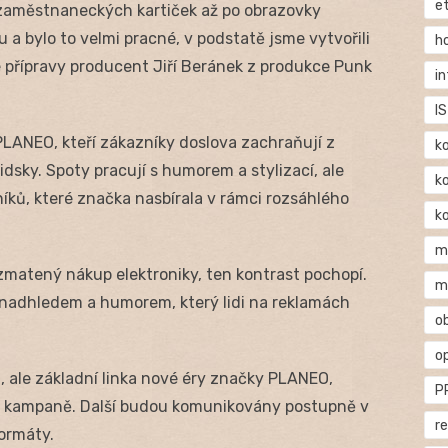
e
d zaměstnaneckých kartiček až po obrazovky
 a bylo to velmi pracné, v podstatě jsme vytvořili
h
e přípravy producent Jiří Beránek z produkce Punk
i
IS
LANEO, kteří zákazníky doslova zachraňují z
k
dsky. Spoty pracují s humorem a stylizací, ale
k
íků, které značka nasbírala v rámci rozsáhlého
k
m
zmatený nákup elektroniky, ten kontrast pochopí.
m
a s nadhledem a humorem, který lidi na reklamách
o
o
ale základní linka nové éry značky PLANEO,
P
a kampaně. Další budou komunikovány postupně v
r
formáty.