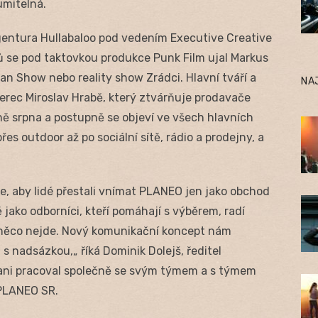
umitelná.
agentura Hullabaloo pod vedením Executive Creative
tů se pod taktovkou produkce Punk Film ujal Markus
n Show nebo reality show Zrádci. Hlavní tváří a
NA
rec Miroslav Hrabě, který ztvárňuje prodavače
ě srpna a postupně se objeví ve všech hlavních
es outdoor až po sociální sítě, rádio a prodejny, a
, aby lidé přestali vnímat PLANEO jen jako obchod
 jako odborníci, kteří pomáhají s výběrem, radí
 něco nejde. Nový komunikační koncept nám
s nadsázkou,„ říká Dominik Dolejš, ředitel
ni pracoval společně se svým týmem a s týmem
 PLANEO SR.