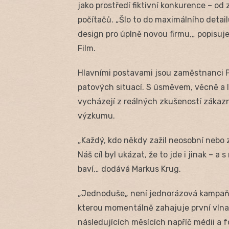
jako prostředí fiktivní konkurence – o
počítačů. „Šlo to do maximálního detailu
design pro úplně novou firmu,„ popisuj
Film.
Hlavními postavami jsou zaměstnanci P
patových situací. S úsměvem, věcně a li
vycházejí z reálných zkušeností zákazn
výzkumu.
„Každý, kdo někdy zažil neosobní nebo 
Náš cíl byl ukázat, že to jde i jinak – 
baví,„ dodává Markus Krug.
„Jednoduše„ není jednorázová kampaň, 
kterou momentálně zahajuje první vln
následujících měsících napříč médii a 