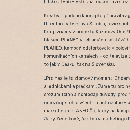
lidskou tváří – vstřícná, odborná a sroz
Kreativní podobu konceptu připravila 
Directora Vítězslava Štrobla, režie spo
Krug, známý z projektů Kazmovy One Ma
hlasem PLANEO v reklamách se stává he
PLANEO. Kampaň odstartovala v polovin
komunikačních kanálech – od televize př
to jak v Česku, tak na Slovensku.
„Pro nás je to zlomový moment. Chceme
s ledničkami a pračkami. Jsme tu pro ně
srozumitelně a nehledají důvody, proč
umožňuje tohle všechno říct naplno – a 
marketingu PLANEO ČR, který na kampa
Jany Zedníkové, ředitelky marketingu