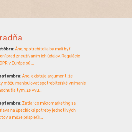
radňa
któbra
:
Áno, spotrebitelia by mali byť
ení pred zneužívaním ich údajov. Regulácie
DPR v Európe sú ...
septembra
:
Áno, existuje argument, že
y môžu manipulovať spotrebiteľské vnímanie
hodnutia tým, že vyu...
septembra
:
Zatiaľ čo mikromarketing sa
iava na špecifické potreby jednotlivých
tov a môže prispieť k...