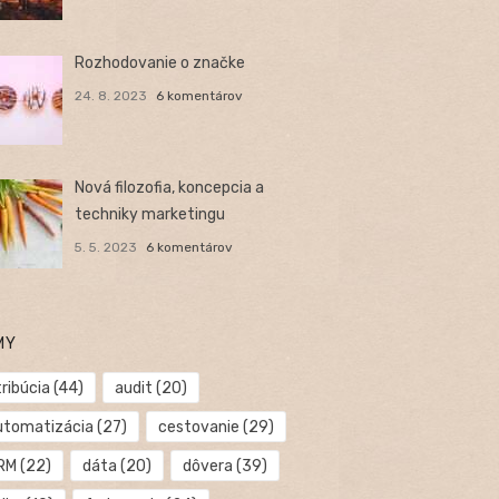
Rozhodovanie o značke
24. 8. 2023
6 komentárov
Nová filozofia, koncepcia a
techniky marketingu
5. 5. 2023
6 komentárov
MY
ribúcia
(44)
audit
(20)
utomatizácia
(27)
cestovanie
(29)
RM
(22)
dáta
(20)
dôvera
(39)