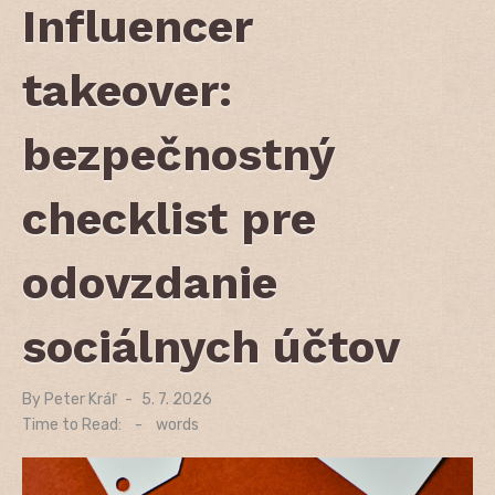
Influencer
takeover:
bezpečnostný
checklist pre
odovzdanie
sociálnych účtov
By
Peter Kráľ
Posted
5. 7. 2026
on
Time to Read:
-
words