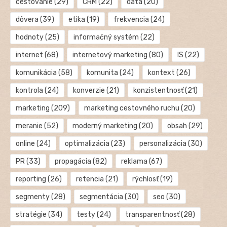
cestovanie
(29)
CRM
(22)
dáta
(20)
dôvera
(39)
etika
(19)
frekvencia
(24)
hodnoty
(25)
informačný systém
(22)
internet
(68)
internetový marketing
(80)
IS
(22)
komunikácia
(58)
komunita
(24)
kontext
(26)
kontrola
(24)
konverzie
(21)
konzistentnosť
(21)
marketing
(209)
marketing cestovného ruchu
(20)
meranie
(52)
moderný marketing
(20)
obsah
(29)
online
(24)
optimalizácia
(23)
personalizácia
(30)
PR
(33)
propagácia
(82)
reklama
(67)
reporting
(26)
retencia
(21)
rýchlosť
(19)
segmenty
(28)
segmentácia
(30)
seo
(30)
stratégie
(34)
testy
(24)
transparentnosť
(28)