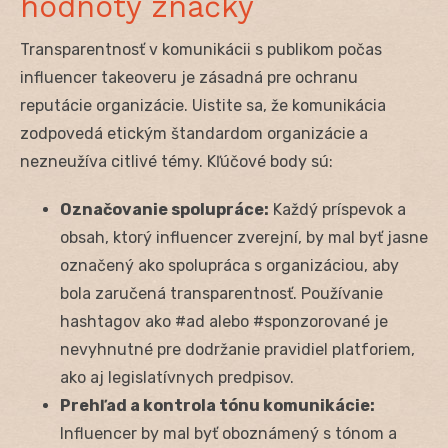
hodnoty značky
Transparentnosť v komunikácii s publikom počas
influencer takeoveru je zásadná pre ochranu
reputácie organizácie. Uistite sa, že komunikácia
zodpovedá etickým štandardom organizácie a
nezneužíva citlivé témy. Kľúčové body sú:
Označovanie spolupráce:
Každý príspevok a
obsah, ktorý influencer zverejní, by mal byť jasne
označený ako spolupráca s organizáciou, aby
bola zaručená transparentnosť. Používanie
hashtagov ako #ad alebo #sponzorované je
nevyhnutné pre dodržanie pravidiel platforiem,
ako aj legislatívnych predpisov.
Prehľad a kontrola tónu komunikácie:
Influencer by mal byť oboznámený s tónom a