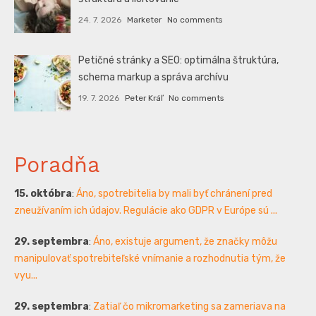
24. 7. 2026
Marketer
No comments
Petičné stránky a SEO: optimálna štruktúra,
schema markup a správa archívu
19. 7. 2026
Peter Kráľ
No comments
Poradňa
15. októbra
:
Áno, spotrebitelia by mali byť chránení pred
zneužívaním ich údajov. Regulácie ako GDPR v Európe sú ...
29. septembra
:
Áno, existuje argument, že značky môžu
manipulovať spotrebiteľské vnímanie a rozhodnutia tým, že
vyu...
29. septembra
:
Zatiaľ čo mikromarketing sa zameriava na