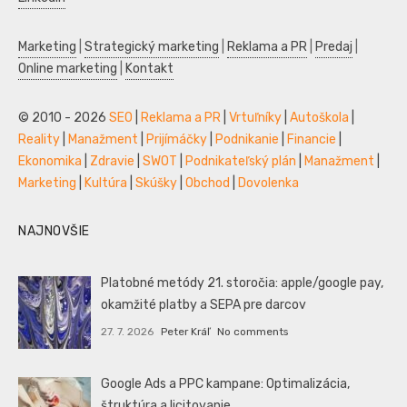
Marketing
|
Strategický marketing
|
Reklama a PR
|
Predaj
|
Online marketing
|
Kontakt
© 2010 - 2026
SEO
|
Reklama a PR
|
Vrtuľníky
|
Autoškola
|
Reality
|
Manažment
|
Prijímáčky
|
Podnikanie
|
Financie
|
Ekonomika
|
Zdravie
|
SWOT
|
Podnikateľský plán
|
Manažment
|
Marketing
|
Kultúra
|
Skúšky
|
Obchod
|
Dovolenka
NAJNOVŠIE
Platobné metódy 21. storočia: apple/google pay,
okamžité platby a SEPA pre darcov
27. 7. 2026
Peter Kráľ
No comments
Google Ads a PPC kampane: Optimalizácia,
štruktúra a licitovanie