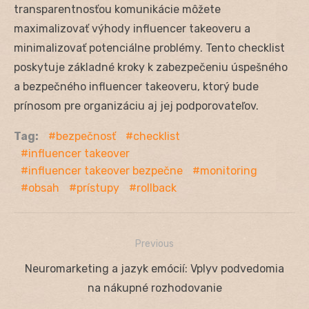
transparentnosťou komunikácie môžete
maximalizovať výhody influencer takeoveru a
minimalizovať potenciálne problémy. Tento checklist
poskytuje základné kroky k zabezpečeniu úspešného
a bezpečného influencer takeoveru, ktorý bude
prínosom pre organizáciu aj jej podporovateľov.
Tag:
bezpečnosť
checklist
influencer takeover
influencer takeover bezpečne
monitoring
obsah
prístupy
rollback
Previous
Navigácia
Previous
Neuromarketing a jazyk emócií: Vplyv podvedomia
v
post:
na nákupné rozhodovanie