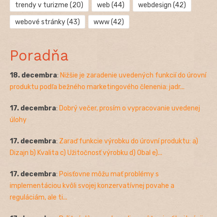
trendy v turizme
(20)
web
(44)
webdesign
(42)
webové stránky
(43)
www
(42)
Poradňa
18. decembra
:
Nižšie je zaradenie uvedených funkcií do úrovní
produktu podľa bežného marketingového členenia: jadr...
17. decembra
:
Dobrý večer, prosím o vypracovanie uvedenej
úlohy
17. decembra
:
Zaraď funkcie výrobku do úrovní produktu: a)
Dizajn b) Kvalita c) Užitočnosť výrobku d) Obal e)...
17. decembra
:
Poisťovne môžu mať problémy s
implementáciou kvôli svojej konzervatívnej povahe a
reguláciám, ale ti...