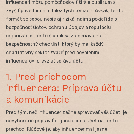
influenceri môžu pomôcť osloviť širšie publikum a
zvýšiť povedomie o dôležitých témach. Avšak, tento
formát so sebou nesie aj riziká, najmä pokiaľ ide o
bezpečnosť účtov, ochranu údajov a reputáciu
organizácie. Tento článok sa zameriava na
bezpečnostný checklist, ktorý by mal každý
charitatívny sektor zvážiť pred povolením
influencerovi prevziať správu účtu.
1. Pred príchodom
influencera: Príprava účtu
a komunikácie
Pred tým, než influencer začne spravovať váš účet, je
nevyhnutné pripraviť organizáciu a účet na tento
prechod. Kľúčové je, aby influencer mal jasne