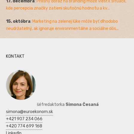
17. decembra
:
Prílišný dôraz na branding môže viesť k situácii,
kde percepcia značky zatieni skutočnú hodnotu a kv...
15. októbra
:
Marketing na zelenej lúke môže byť dlhodobo
neudržateľný, ak ignoruje environmentálne a sociálne dôs...
KONTAKT
šéfredaktorka
Simona Česaná
simona@euroekonom.sk
+421 907 234 066
+420 774 699 168
LinkedIn