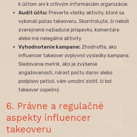
k účtom ani k citlivým informáciám organizácie.
Audit účtu:
Preverte všetky aktivity, ktoré sa
vykonali počas takeoveru. Skontrolujte, či neboli
zverejnené nežiaduce príspevky, komentáre
alebo iné nelegálne aktivity.
Vyhodnotenie kampane:
Zhodnoťte, ako
influencer takeover ovplyvnil výsledky kampane.
Sledovanie metrik, ako je zvýšenie
angažovanosti, nárast počtu darov alebo
podpisov petícií, vám umožní zistiť, či bol
takeover úspešný.
6. Právne a regulačné
aspekty influencer
takeoveru