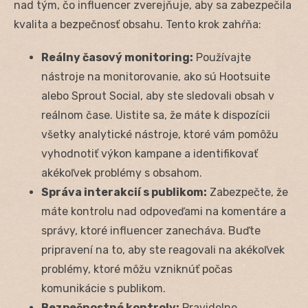
nad tým, čo influencer zverejňuje, aby sa zabezpečila
kvalita a bezpečnosť obsahu. Tento krok zahŕňa:
Reálny časový monitoring:
Používajte
nástroje na monitorovanie, ako sú Hootsuite
alebo Sprout Social, aby ste sledovali obsah v
reálnom čase. Uistite sa, že máte k dispozícii
všetky analytické nástroje, ktoré vám pomôžu
vyhodnotiť výkon kampane a identifikovať
akékoľvek problémy s obsahom.
Správa interakcií s publikom:
Zabezpečte, že
máte kontrolu nad odpoveďami na komentáre a
správy, ktoré influencer zanecháva. Buďte
pripravení na to, aby ste reagovali na akékoľvek
problémy, ktoré môžu vzniknúť počas
komunikácie s publikom.
Bezpečnostné kontroly:
Pravidelne