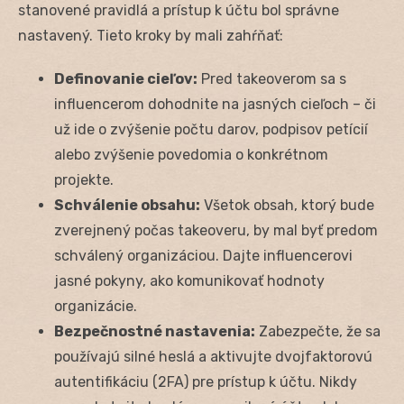
stanovené pravidlá a prístup k účtu bol správne
nastavený. Tieto kroky by mali zahŕňať:
Definovanie cieľov:
Pred takeoverom sa s
influencerom dohodnite na jasných cieľoch – či
už ide o zvýšenie počtu darov, podpisov petícií
alebo zvýšenie povedomia o konkrétnom
projekte.
Schválenie obsahu:
Všetok obsah, ktorý bude
zverejnený počas takeoveru, by mal byť predom
schválený organizáciou. Dajte influencerovi
jasné pokyny, ako komunikovať hodnoty
organizácie.
Bezpečnostné nastavenia:
Zabezpečte, že sa
používajú silné heslá a aktivujte dvojfaktorovú
autentifikáciu (2FA) pre prístup k účtu. Nikdy