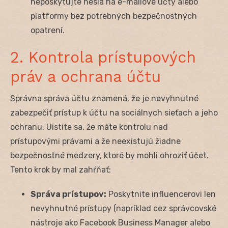
neposkytujte heslá na e-mailové účty alebo
platformy bez potrebných bezpečnostných
opatrení.
2. Kontrola prístupových
práv a ochrana účtu
Správna správa účtu znamená, že je nevyhnutné
zabezpečiť prístup k účtu na sociálnych sieťach a jeho
ochranu. Uistite sa, že máte kontrolu nad
prístupovými právami a že neexistujú žiadne
bezpečnostné medzery, ktoré by mohli ohroziť účet.
Tento krok by mal zahŕňať:
Správa prístupov:
Poskytnite influencerovi len
nevyhnutné prístupy (napríklad cez správcovské
nástroje ako Facebook Business Manager alebo