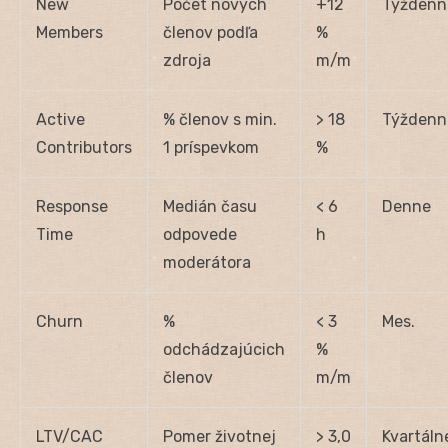
New
Počet nových
+12
Týždenn
Members
členov podľa
%
zdroja
m/m
Active
% členov s min.
> 18
Týždenn
Contributors
1 príspevkom
%
Response
Medián času
< 6
Denne
Time
odpovede
h
moderátora
Churn
%
< 3
Mes.
odchádzajúcich
%
členov
m/m
LTV/CAC
Pomer životnej
> 3,0
Kvartáln