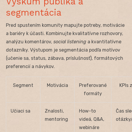
Výskum publika a
segmentácia
Pred spustením komunity mapujte potreby, motivácie
a bariéry k účasti. Kombinujte kvalitatívne rozhovory,
analýzu komentárov,
social listening
a kvantitatívne
dotazníky. Výstupom je segmentácia podľa motívov
(učenie sa, status, zábava, príslušnosť), formátových
preferencií a návykov.
Segment
Motivácia
Preferované
KPIs 
formáty
Učiaci sa
Znalosti,
How-to
Čas sle
mentoring
videá, Q&A,
otázky
webináre