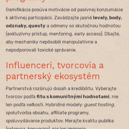
Gamifikácia posúva motivácie od pasívnej konzumácie
k aktívnej participácii. Zavádzajte jasné
levely, body,
odznaky, questy
a odmeny so skutočnou hodnotou
(exkluzívny prístup, mentoring, early access). Dbajte,
aby mechaniky nepôsobili manipulatívne a
nepodporovali toxické správanie.
Influenceri, tvorcovia a
partnerský ekosystém
Partnerstvá rozširujú dosah a kredibilitu. Vyberajte
tvorcov podľa
fitu s komunitnými hodnotami
, nie
len podľa veľkosti. Hybridné modely:
guest hosting
,
spolutvorba obsahu, affiliate programy,
spoluvydávanie produktov. Merajte kvalitu publika
(retencia, konverzie), nie len impresie.