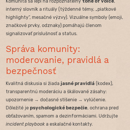
Komunita sa lepí na rozpoznateľný
tone of voice
,
interný slovník a rituály (týždenné témy, „piatkové
highlighty“, mesačné výzvy). Vizuálne symboly (emoji,
značkové prvky, odznaky) pomáhajú členom
signalizovať príslušnosť a status.
Správa komunity:
moderovanie, pravidlá a
bezpečnosť
Kvalitná diskusia si žiada
jasné pravidlá
(kodex),
transparentnú moderáciu a škálované zásahy:
upozornenie → dočasné stíšenie → vylúčenie.
Dôležité je
psychologické bezpečie
, ochrana pred
obťažovaním, spamom a dezinformáciami. Udržujte
incident playbook
a eskalačné kontakty.