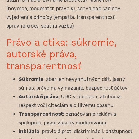
(hovorca, moderátor, právnik), schválené šablóny
vyjadrení a princípy (empatia, transparentnosť,
opravné kroky, spätná väzba).
Právo a etika: súkromie,
autorské práva,
transparentnosť
Súkromie
: zber len nevyhnutných dát, jasný
súhlas, právo na vymazanie, bezpečnosť účtov.
Autorské práva
: UGC s licenciou, atribúcia,
rešpekt voči citáciám a citlivému obsahu.
Transparentnosť
: označovanie reklám a
spoluprác, jasné zásady moderovania.
Inklúzia
: pravidlá proti diskriminácii, prístupnosť