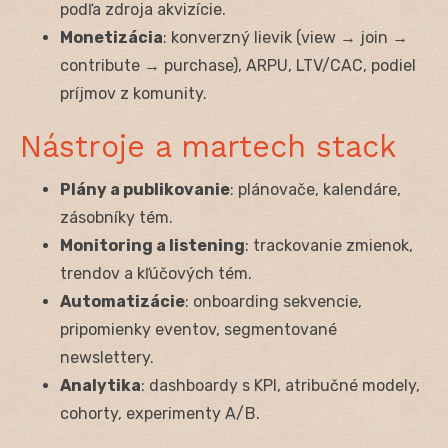
podľa zdroja akvizície.
Monetizácia
: konverzný lievik (view → join →
contribute → purchase), ARPU, LTV/CAC, podiel
príjmov z komunity.
Nástroje a martech stack
Plány a publikovanie
: plánovače, kalendáre,
zásobníky tém.
Monitoring a listening
: trackovanie zmienok,
trendov a kľúčových tém.
Automatizácie
: onboarding sekvencie,
pripomienky eventov, segmentované
newslettery.
Analytika
: dashboardy s KPI, atribučné modely,
cohorty, experimenty A/B.