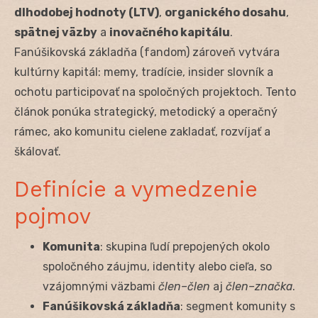
dlhodobej hodnoty (LTV)
,
organického dosahu
,
spätnej väzby
a
inovačného kapitálu
.
Fanúšikovská základňa (fandom) zároveň vytvára
kultúrny kapitál: memy, tradície, insider slovník a
ochotu participovať na spoločných projektoch. Tento
článok ponúka strategický, metodický a operačný
rámec, ako komunitu cielene zakladať, rozvíjať a
škálovať.
Definície a vymedzenie
pojmov
Komunita
: skupina ľudí prepojených okolo
spoločného záujmu, identity alebo cieľa, so
vzájomnými väzbami
člen–člen
aj
člen–značka
.
Fanúšikovská základňa
: segment komunity s