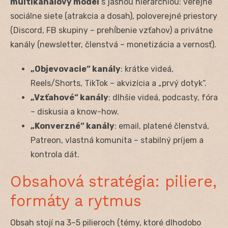
multikanálový model
s jasnou hierarchiou: verejné
sociálne siete (atrakcia a dosah), poloverejné priestory
(Discord, FB skupiny – prehĺbenie vzťahov) a privátne
kanály (newsletter, členstvá – monetizácia a vernosť).
„Objevovacie“ kanály
: krátke videá,
Reels/Shorts, TikTok – akvizícia a „prvý dotyk“.
„Vzťahové“ kanály
: dlhšie videá, podcasty, fóra
– diskusia a know-how.
„Konverzné“ kanály
: email, platené členstvá,
Patreon, vlastná komunita – stabilný príjem a
kontrola dát.
Obsahová stratégia: piliere,
formáty a rytmus
Obsah stojí na 3–5 pilieroch (témy, ktoré dlhodobo