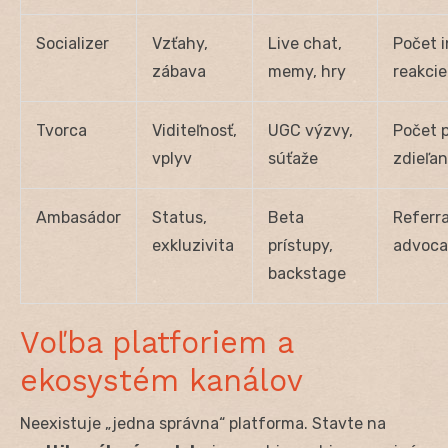
Socializer
Vzťahy,
Live chat,
Počet i
zábava
memy, hry
reakcie
Tvorca
Viditeľnosť,
UGC výzvy,
Počet p
vplyv
súťaže
zdieľan
Ambasádor
Status,
Beta
Referra
exkluzivita
prístupy,
advoca
backstage
Voľba platforiem a
ekosystém kanálov
Neexistuje „jedna správna“ platforma. Stavte na