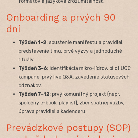
formátov a jazyková zrozumiteľnosť.
Onboarding a prvých 90
dní
Týždeň 1–2
: spustenie manifestu a pravidiel,
predstavenie tímu, prvé výzvy a jednoduché
rituály.
Týždeň 3–6
: identifikácia mikro-lídrov, pilot UGC
kampane, prvý live Q&A, zavedenie statusových
odznakov.
Týždeň 7–12
: prvý komunitný projekt (napr.
spoločný e-book, playlist), zber spätnej väzby,
úprava pravidiel a kadenceru.
Prevádzkové postupy (SOP)