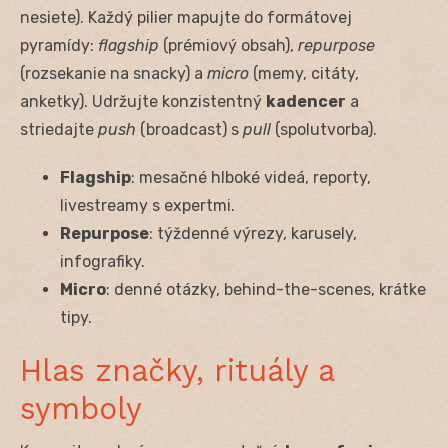
nesiete). Každý pilier mapujte do formátovej
pyramídy:
flagship
(prémiový obsah),
repurpose
(rozsekanie na snacky) a
micro
(memy, citáty,
anketky). Udržujte konzistentný
kadencer
a
striedajte
push
(broadcast) s
pull
(spolutvorba).
Flagship
: mesačné hlboké videá, reporty,
livestreamy s expertmi.
Repurpose
: týždenné výrezy, karusely,
infografiky.
Micro
: denné otázky, behind-the-scenes, krátke
tipy.
Hlas značky, rituály a
symboly