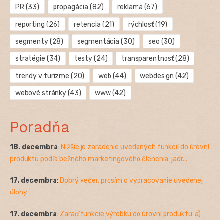
PR
(33)
propagácia
(82)
reklama
(67)
reporting
(26)
retencia
(21)
rýchlosť
(19)
segmenty
(28)
segmentácia
(30)
seo
(30)
stratégie
(34)
testy
(24)
transparentnosť
(28)
trendy v turizme
(20)
web
(44)
webdesign
(42)
webové stránky
(43)
www
(42)
Poradňa
18. decembra
:
Nižšie je zaradenie uvedených funkcií do úrovní
produktu podľa bežného marketingového členenia: jadr...
17. decembra
:
Dobrý večer, prosím o vypracovanie uvedenej
úlohy
17. decembra
:
Zaraď funkcie výrobku do úrovní produktu: a)