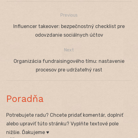
Previous
Navigácia
Previous
Influencer takeover: bezpečnostný checklist pre
v
post:
odovzdanie sociálnych účtov
článku
Next
Next
Organizácia fundraisingového tímu: nastavenie
post:
procesov pre udržateľný rast
Poradňa
Potrebujete radu? Chcete pridať komentár, doplniť
alebo upraviť túto stránku? Vyplňte textové pole
nižšie. Ďakujeme ♥