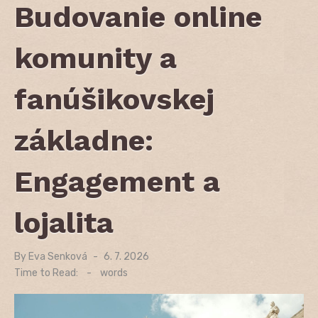
Budovanie online
komunity a
fanúšikovskej
základne:
Engagement a
lojalita
By
Eva Senková
Posted
6. 7. 2026
on
Time to Read:
-
words