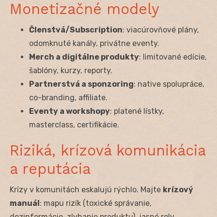
Monetizačné modely
Členstvá/Subscription
: viacúrovňové plány,
odomknuté kanály, privátne eventy.
Merch a digitálne produkty
: limitované edície,
šablóny, kurzy, reporty.
Partnerstvá a sponzoring
: native spolupráce,
co-branding, affiliate.
Eventy a workshopy
: platené lístky,
masterclass, certifikácie.
Riziká, krízová komunikácia
a reputácia
Krízy v komunitách eskalujú rýchlo. Majte
krízový
manuál
: mapu rizík (toxické správanie,
dezinformácie, zlyhanie produktu), jasné roly