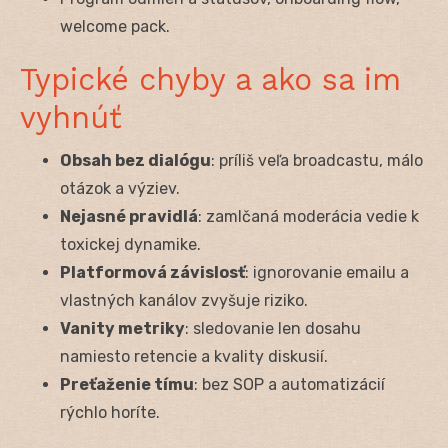
welcome pack.
Typické chyby a ako sa im
vyhnúť
Obsah bez dialógu
: príliš veľa broadcastu, málo
otázok a výziev.
Nejasné pravidlá
: zamlčaná moderácia vedie k
toxickej dynamike.
Platformová závislosť
: ignorovanie emailu a
vlastných kanálov zvyšuje riziko.
Vanity metriky
: sledovanie len dosahu
namiesto retencie a kvality diskusií.
Preťaženie tímu
: bez SOP a automatizácií
rýchlo horíte.