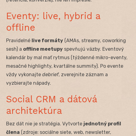
Eventy: live, hybrid a
offline
Pravidelné
live formáty
(AMAs, streamy, coworking
sesh) a
offline meetupy
spevňujú väzby. Eventový
kalendár by mal mať rytmus (týždenné mikro-eventy,
mesačné highlighty, kvartálne summity). Po evente
vždy vykonajte
debrief
, zverejnite záznam a
vyzbierajte nápady.
Social CRM a dátová
architektúra
Bez dát nie je stratégia. Vytvorte
jednotný profil
člena
(zdroje: sociálne siete, web, newsletter,