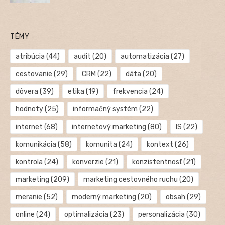
TÉMY
atribúcia
(44)
audit
(20)
automatizácia
(27)
cestovanie
(29)
CRM
(22)
dáta
(20)
dôvera
(39)
etika
(19)
frekvencia
(24)
hodnoty
(25)
informačný systém
(22)
internet
(68)
internetový marketing
(80)
IS
(22)
komunikácia
(58)
komunita
(24)
kontext
(26)
kontrola
(24)
konverzie
(21)
konzistentnosť
(21)
marketing
(209)
marketing cestovného ruchu
(20)
meranie
(52)
moderný marketing
(20)
obsah
(29)
online
(24)
optimalizácia
(23)
personalizácia
(30)