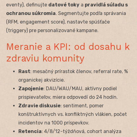
eventy), definujte
datové toky
a
pravidlá súladu s
ochranou súkromia
. Segmentujte podľa správania
(RFM, engagement score), nastavte spúšťače
(triggery) pre personalizované kampane.
Meranie a KPI: od dosahu k
zdraviu komunity
Rast
: mesačný prírastok členov, referral rate, %
organickej akvizície.
Zapojenie
: DAU/WAU/MAU, aktívny podiel
prispievateľov, miera odpovedí do 24 hodín.
Zdravie diskusie
: sentiment, pomer
konštruktívnych vs. konfliktných vlákien, počet
incidentov na 1000 príspevkov.
Retencia
: 4/8/12-týždňová, cohort analýza