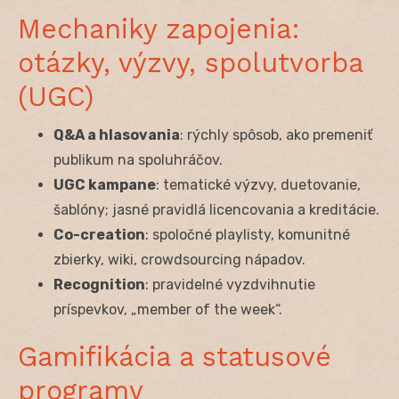
Mechaniky zapojenia:
otázky, výzvy, spolutvorba
(UGC)
Q&A a hlasovania
: rýchly spôsob, ako premeniť
publikum na spoluhráčov.
UGC kampane
: tematické výzvy, duetovanie,
šablóny; jasné pravidlá licencovania a kreditácie.
Co-creation
: spoločné playlisty, komunitné
zbierky, wiki, crowdsourcing nápadov.
Recognition
: pravidelné vyzdvihnutie
príspevkov, „member of the week“.
Gamifikácia a statusové
programy