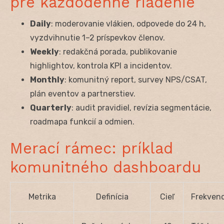
pre každodenné riadenie
Daily
: moderovanie vlákien, odpovede do 24 h,
vyzdvihnutie 1–2 príspevkov členov.
Weekly
: redakčná porada, publikovanie
highlightov, kontrola KPI a incidentov.
Monthly
: komunitný report, survey NPS/CSAT,
plán eventov a partnerstiev.
Quarterly
: audit pravidiel, revízia segmentácie,
roadmapa funkcií a odmien.
Merací rámec: príklad
komunitného dashboardu
Metrika
Definícia
Cieľ
Frekvenc