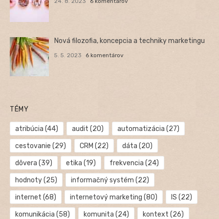
24. 8. 2023
6 komentárov
Nová filozofia, koncepcia a techniky marketingu
5. 5. 2023
6 komentárov
TÉMY
atribúcia
(44)
audit
(20)
automatizácia
(27)
cestovanie
(29)
CRM
(22)
dáta
(20)
dôvera
(39)
etika
(19)
frekvencia
(24)
hodnoty
(25)
informačný systém
(22)
internet
(68)
internetový marketing
(80)
IS
(22)
komunikácia
(58)
komunita
(24)
kontext
(26)