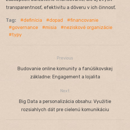
transparentnosť, efektivitu a dôveru v ich činnosť.
Tag:
definícia
dopad
financovanie
governance
misia
neziskové organizácie
typy
Previous
Navigácia
Previous
Budovanie online komunity a fanúšikovskej
v
post:
základne: Engagement a lojalita
článku
Next
Next
Big Data a personalizácia obsahu: Využitie
post:
rozsiahlych dát pre cielenú komunikáciu