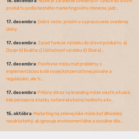
18. decembra
:
Nižšie je zaradenie uvedených funkcií do úrovní
produktu podľa bežného marketingového členenia: jadr...
17. decembra
:
Dobrý večer, prosím o vypracovanie uvedenej
úlohy
17. decembra
:
Zaraď funkcie výrobku do úrovní produktu: a)
Dizajn b) Kvalita c) Užitočnosť výrobku d) Obal e)...
17. decembra
:
Poisťovne môžu mať problémy s
implementáciou kvôli svojej konzervatívnej povahe a
reguláciám, ale ti...
17. decembra
:
Prílišný dôraz na branding môže viesť k situácii,
kde percepcia značky zatieni skutočnú hodnotu a kv...
15. októbra
:
Marketing na zelenej lúke môže byť dlhodobo
neudržateľný, ak ignoruje environmentálne a sociálne dôs...