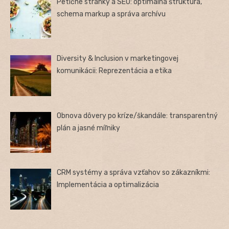
Petičné stránky a SEO: optimálna štruktúra,
schema markup a správa archívu
Diversity & Inclusion v marketingovej
komunikácii: Reprezentácia a etika
Obnova dôvery po kríze/škandále: transparentný
plán a jasné míľniky
CRM systémy a správa vzťahov so zákazníkmi:
Implementácia a optimalizácia