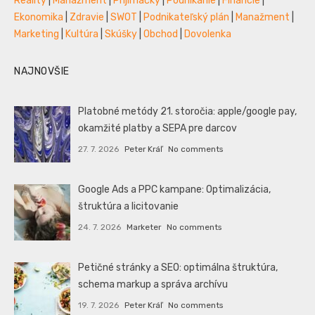
Reality
|
Manažment
|
Prijímáčky
|
Podnikanie
|
Financie
|
Ekonomika
|
Zdravie
|
SWOT
|
Podnikateľský plán
|
Manažment
|
Marketing
|
Kultúra
|
Skúšky
|
Obchod
|
Dovolenka
NAJNOVŠIE
Platobné metódy 21. storočia: apple/google pay,
okamžité platby a SEPA pre darcov
27. 7. 2026
Peter Kráľ
No comments
Google Ads a PPC kampane: Optimalizácia,
štruktúra a licitovanie
24. 7. 2026
Marketer
No comments
Petičné stránky a SEO: optimálna štruktúra,
schema markup a správa archívu
19. 7. 2026
Peter Kráľ
No comments