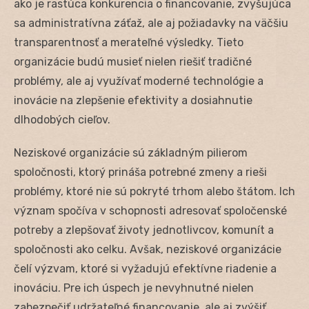
ako je rastúca konkurencia o financovanie, zvyšujúca
sa administratívna záťaž, ale aj požiadavky na väčšiu
transparentnosť a merateľné výsledky. Tieto
organizácie budú musieť nielen riešiť tradičné
problémy, ale aj využívať moderné technológie a
inovácie na zlepšenie efektivity a dosiahnutie
dlhodobých cieľov.
Neziskové organizácie sú základným pilierom
spoločnosti, ktorý prináša potrebné zmeny a rieši
problémy, ktoré nie sú pokryté trhom alebo štátom. Ich
význam spočíva v schopnosti adresovať spoločenské
potreby a zlepšovať životy jednotlivcov, komunít a
spoločnosti ako celku. Avšak, neziskové organizácie
čelí výzvam, ktoré si vyžadujú efektívne riadenie a
inováciu. Pre ich úspech je nevyhnutné nielen
zabezpečiť udržateľné financovanie, ale aj zvýšiť