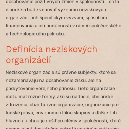
dosahovanie pozitívnych zmien v spoločnosti. Tento
článok sa bude venovať významu neziskových
organizácií, ich špecifickým výzvam, spôsobom
financovania a ich budúcnosti v rámci spoločenského
a technologického pokroku.
Definícia neziskových
organizácií
Neziskové organizácie sú právne subjekty, ktoré sa
nezameriavajú na dosahovanie zisku, ale na
poskytovanie verejného prínosu. Tieto organizácie
môžu mať rôzne formy, ako sú nadácie, občianske
združenia, charitatívne organizácie, organizácie pre
ľudské práva, environmentálne skupiny a ďalšie. Ich
hlavnou úlohou je riešiť problémy v spoločnosti, ktoré
nemusia byť dostatočne pokryté verejným sektorom