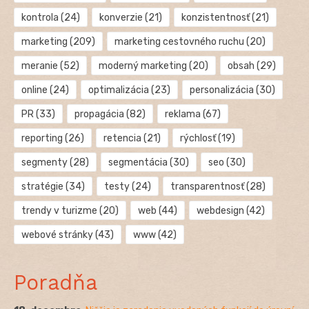
kontrola
(24)
konverzie
(21)
konzistentnosť
(21)
marketing
(209)
marketing cestovného ruchu
(20)
meranie
(52)
moderný marketing
(20)
obsah
(29)
online
(24)
optimalizácia
(23)
personalizácia
(30)
PR
(33)
propagácia
(82)
reklama
(67)
reporting
(26)
retencia
(21)
rýchlosť
(19)
segmenty
(28)
segmentácia
(30)
seo
(30)
stratégie
(34)
testy
(24)
transparentnosť
(28)
trendy v turizme
(20)
web
(44)
webdesign
(42)
webové stránky
(43)
www
(42)
Poradňa