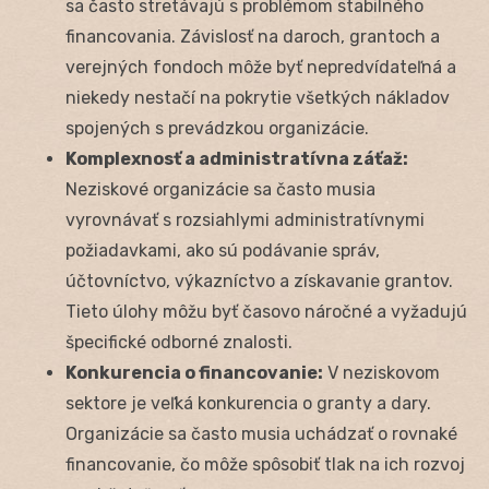
sa často stretávajú s problémom stabilného
financovania. Závislosť na daroch, grantoch a
verejných fondoch môže byť nepredvídateľná a
niekedy nestačí na pokrytie všetkých nákladov
spojených s prevádzkou organizácie.
Komplexnosť a administratívna záťaž:
Neziskové organizácie sa často musia
vyrovnávať s rozsiahlymi administratívnymi
požiadavkami, ako sú podávanie správ,
účtovníctvo, výkazníctvo a získavanie grantov.
Tieto úlohy môžu byť časovo náročné a vyžadujú
špecifické odborné znalosti.
Konkurencia o financovanie:
V neziskovom
sektore je veľká konkurencia o granty a dary.
Organizácie sa často musia uchádzať o rovnaké
financovanie, čo môže spôsobiť tlak na ich rozvoj