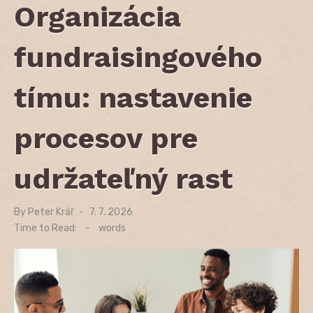
Organizácia
fundraisingového
tímu: nastavenie
procesov pre
udržateľný rast
By
Peter Kráľ
Posted
7. 7. 2026
on
Time to Read:
-
words