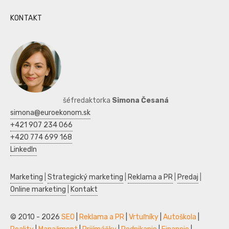
KONTAKT
šéfredaktorka
Simona Česaná
simona@euroekonom.sk
+421 907 234 066
+420 774 699 168
LinkedIn
Marketing
|
Strategický marketing
|
Reklama a PR
|
Predaj
|
Online marketing
|
Kontakt
© 2010 - 2026
SEO
|
Reklama a PR
|
Vrtuľníky
|
Autoškola
|