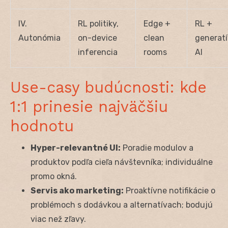
IV.
RL politiky,
Edge +
RL +
Autonómia
on-device
clean
generat
inferencia
rooms
AI
Use-casy budúcnosti: kde
1:1 prinesie najväčšiu
hodnotu
Hyper-relevantné UI:
Poradie modulov a
produktov podľa cieľa návštevníka; individuálne
promo okná.
Servis ako marketing:
Proaktívne notifikácie o
problémoch s dodávkou a alternatívach; bodujú
viac než zľavy.