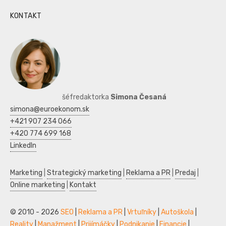
KONTAKT
šéfredaktorka
Simona Česaná
simona@euroekonom.sk
+421 907 234 066
+420 774 699 168
LinkedIn
Marketing
|
Strategický marketing
|
Reklama a PR
|
Predaj
|
Online marketing
|
Kontakt
© 2010 - 2026
SEO
|
Reklama a PR
|
Vrtuľníky
|
Autoškola
|
Reality
|
Manažment
|
Prijímáčky
|
Podnikanie
|
Financie
|