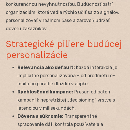
konkurenčnou nevyhnutnosťou. Budúcnosť patrí
organizáciám, ktoré vedia rýchlo učiť sa zo signálov,
personalizovať v reálnom čase a zároveň udržať
dôveru zákazníkov.
Strategické piliere budúcej
personalizácie
Relevancia ako default:
Každá interakcia je
implicitne personalizovaná – od predmetu e-
mailu po poradie dlaždíc v appke.
Rýchlosť nad kampane:
Presun od batch
kampaní k nepretržitej „decisioning“ vrstve s
latenciou v milisekundách.
Dôvera a súkromie:
Transparentné
spracovanie dát, kontrola používateľa a