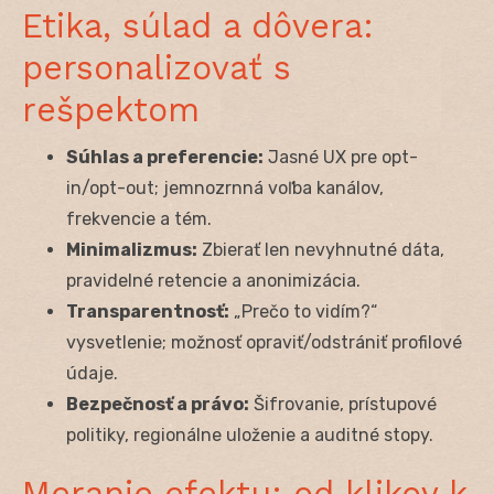
Etika, súlad a dôvera:
personalizovať s
rešpektom
Súhlas a preferencie:
Jasné UX pre opt-
in/opt-out; jemnozrnná voľba kanálov,
frekvencie a tém.
Minimalizmus:
Zbierať len nevyhnutné dáta,
pravidelné retencie a anonimizácia.
Transparentnosť:
„Prečo to vidím?“
vysvetlenie; možnosť opraviť/odstrániť profilové
údaje.
Bezpečnosť a právo:
Šifrovanie, prístupové
politiky, regionálne uloženie a auditné stopy.
Meranie efektu: od klikov k