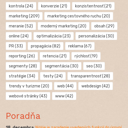
kontrola
(24)
konverzie
(21)
konzistentnosť
(21)
marketing
(209)
marketing cestovného ruchu
(20)
meranie
(52)
moderný marketing
(20)
obsah
(29)
online
(24)
optimalizácia
(23)
personalizácia
(30)
PR
(33)
propagácia
(82)
reklama
(67)
reporting
(26)
retencia
(21)
rýchlosť
(19)
segmenty
(28)
segmentácia
(30)
seo
(30)
stratégie
(34)
testy
(24)
transparentnosť
(28)
trendy v turizme
(20)
web
(44)
webdesign
(42)
webové stránky
(43)
www
(42)
Poradňa
18. decembra
:
Nižšie je zaradenie uvedených funkcií do úrovní