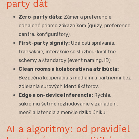
party dát
Zero-party dáta:
Zámer a preferencie
odhalené priamo zákazníkom (quizy, preference
centre, konfigurátory).
First-party signály:
Události správania,
transakcie, interakcie so službou; kvalitné
schemy a štandardy (event naming, ID).
Clean rooms a kolaboratívna atribúcia:
Bezpečná kooperácia s médiami a partnermi bez
zdieľania surových identifikátorov.
Edge a on-device inferencia:
Rýchle,
súkromiu šetrné rozhodovanie v zariadení,
menšia latencia a menšie riziko úniku.
AI a algoritmy: od pravidiel