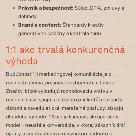
Právnik a bezpečnosť:
Súlad, DPIA, zmluvy a
dohľady.
Brand a content:
Štandardy kreatív,
generatívne šablóny a kontrola tónu.
1:1 ako trvalá konkurenčná
výhoda
Budúcnosť 1:1 marketingovej komunikácie je o
rýchlosti učenia, presnosti rozhodnutí a dôvere.
Značky, ktoré vybudujú rozhodovaciu vrstvu v
reálnom čase, spoja ju s kvalitnými first/zero-party
dátami a zavedú etické, merateľné postupy, získajú
dlhodobú výhodu. 1:1 nie je kampaň, ale operačný
model – neustála konverzácia, v ktorej zákazník drží
opraty a značka dodáva relevantnú hodnotu s