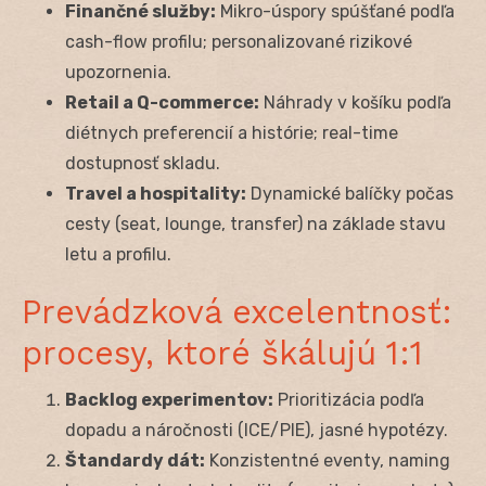
Finančné služby:
Mikro-úspory spúšťané podľa
cash-flow profilu; personalizované rizikové
upozornenia.
Retail a Q-commerce:
Náhrady v košíku podľa
diétnych preferencií a histórie; real-time
dostupnosť skladu.
Travel a hospitality:
Dynamické balíčky počas
cesty (seat, lounge, transfer) na základe stavu
letu a profilu.
Prevádzková excelentnosť:
procesy, ktoré škálujú 1:1
Backlog experimentov:
Prioritizácia podľa
dopadu a náročnosti (ICE/PIE), jasné hypotézy.
Štandardy dát:
Konzistentné eventy, naming