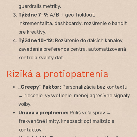
guardrails metriky.
Týždne 7–9:
A/B + geo-holdout,
inkrementalita, dashboardy; rozšírenie o bandit
pre kreatívy.
Týždne 10–12:
Rozšírenie do ďalších kanálov,
zavedenie preference centra, automatizovaná
kontrola kvality dát.
Riziká a protiopatrenia
„Creepy“ faktor:
Personalizácia bez kontextu
→ riešenie: vysvetlenie, menej agresívne signály,
voľby.
Únava a preplnenie:
Príliš veľa správ →
frekvenčné limity, knapsack optimalizácia
kontaktov.