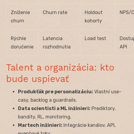
Zníženie
Churn rate
Holdout
NPS/
churn
kohorty
Rýchle
Latencia
Load test
Dostu
doručenie
rozhodnutia
API
Talent a organizácia: kto
bude uspievať
Produkťák pre personalizáciu:
Vlastní use-
casy, backlog a guardrails.
Data scientisti a ML inžinieri:
Prediktory,
bandity, RL, monitoring.
Martech inžinieri:
Integrácie kanálov, API,
eventové toky.