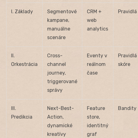
I. Základy
Segmentové
CRM +
Pravidlá
kampane,
web
manuálne
analytics
scenáre
II.
Cross-
Eventy v
Pravidlá
Orkestrácia
channel
reálnom
skóre
journey,
čase
triggerované
správy
III.
Next-Best-
Feature
Bandity
Predikcia
Action,
store,
dynamické
identitný
kreatívy
graf