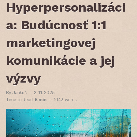
Hyperpersonalizáci
a: Budúcnosť 1:1
marketingovej
komunikácie a jej
výzvy
By
Jankoš
Posted
2. 11. 2025
on
Time to Read:
5 min
-
1043
words