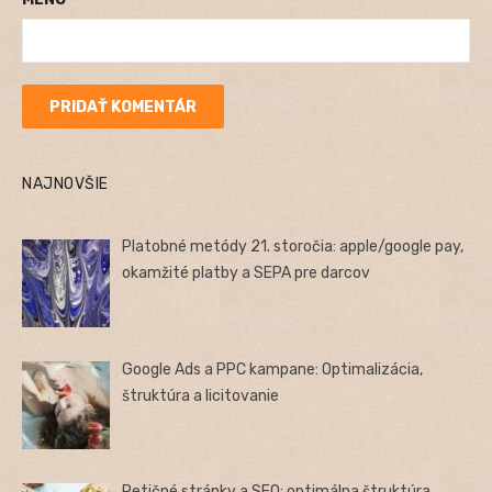
NAJNOVŠIE
Platobné metódy 21. storočia: apple/google pay,
okamžité platby a SEPA pre darcov
Google Ads a PPC kampane: Optimalizácia,
štruktúra a licitovanie
Petičné stránky a SEO: optimálna štruktúra,