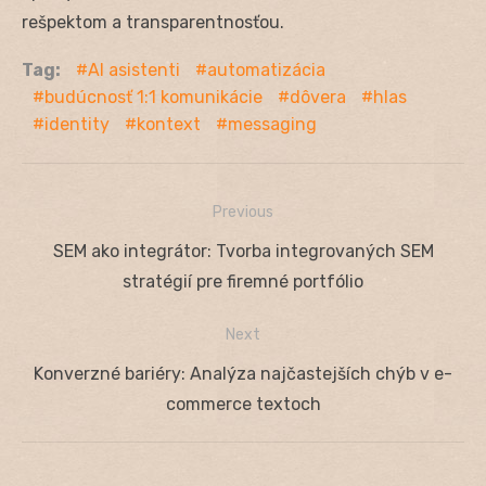
rešpektom a transparentnosťou.
Tag:
AI asistenti
automatizácia
budúcnosť 1:1 komunikácie
dôvera
hlas
identity
kontext
messaging
Previous
Navigácia
Previous
SEM ako integrátor: Tvorba integrovaných SEM
v
post:
stratégií pre firemné portfólio
článku
Next
Next
Konverzné bariéry: Analýza najčastejších chýb v e-
post:
commerce textoch