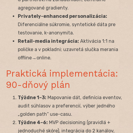
agregované gradienty.
Privately-enhanced personalizácia:
Diferenciálne súkromie, syntetické dáta pre
testovanie, k-anonymita.
Retail-media integrácia:
Aktivácia 1:1 na
poličke a v pokladni; uzavretá slučka merania
offline→online.
Praktická implementácia:
90-dňový plán
Týždne 1–3:
Mapovanie dát, definícia eventov,
audit súhlasov a preferencií, výber jedného
„golden path“ use-casu.
Týždne 4–6:
MVP decisioning (pravidlá +
jednoduché skóre), integrácia do 2 kanálov,