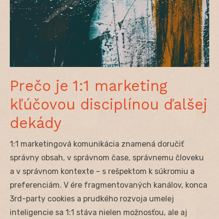
Prečo je 1:1 marketing
kľúčovou disciplínou ďalšej
dekády
1:1 marketingová komunikácia znamená doručiť
správny obsah, v správnom čase, správnemu človeku
a v správnom kontexte – s rešpektom k súkromiu a
preferenciám. V ére fragmentovaných kanálov, konca
3rd-party cookies a prudkého rozvoja umelej
inteligencie sa 1:1 stáva nielen možnosťou, ale aj