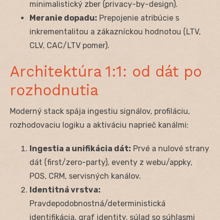
minimalistický zber (privacy-by-design).
Meranie dopadu:
Prepojenie atribúcie s
inkrementalitou a zákazníckou hodnotou (LTV,
CLV, CAC/LTV pomer).
Architektúra 1:1: od dát po
rozhodnutia
Moderný stack spája ingestiu signálov, profiláciu,
rozhodovaciu logiku a aktiváciu naprieč kanálmi:
Ingestia a unifikácia dát:
Prvé a nulové strany
dát (first/zero-party), eventy z webu/appky,
POS, CRM, servisných kanálov.
Identitná vrstva:
Pravdepodobnostná/deterministická
identifikácia, graf identity, súlad so súhlasmi