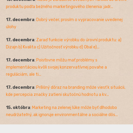
produktu podľa bežného marketingového členenia: jadr...
17. decembra
:
Dobrý večer, prosím o vypracovanie uvedenej
úlohy
17. decembra
:
Zaraď funkcie výrobku do úrovní produktu: a)
Dizajn b) Kvalita c) Užitočnosť výrobku d) Obal e)...
17. decembra
:
Poisťovne môžu mať problémy s
implementáciou kvôli svojej konzervatívnej povahe a
reguláciám, ale ti...
17. decembra
:
Prílišný dôraz na branding môže viesť k situácii,
kde percepcia značky zatieni skutočnú hodnotu a kv...
15. októbra
:
Marketing na zelenej lúke môže byť dlhodobo
neudržateľný, ak ignoruje environmentálne a sociálne dôs...