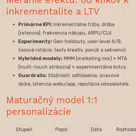
inkrementalite a LTV
Primárne KPI:
Inkrementálne tržby, držba
(retencia), frekvencia nákupu, ARPU/CLV.
Experimenty:
Geo-holdouty, user-level A/B,
časové rotácie; testy kreatív, ponúk a sekvencií.
Hybridné modely:
MMM (marketing mix) + MTA
(multi-touch atribúcia) + experimentálne kotvy.
Guardrails:
Sťažnosti, odhlásenia, únavové
skóre, latencia webu/app, reputácia odosielateľa.
Maturačný model 1:1
personalizácie
Stupeň
Popis
Dáta
Rozhodo