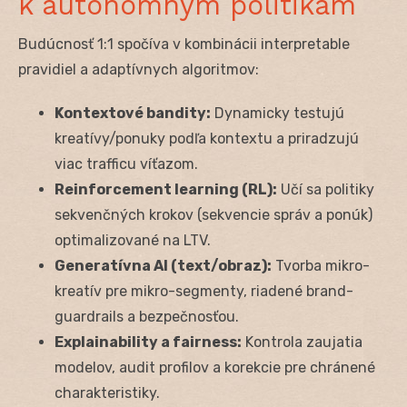
k autonómnym politikám
Budúcnosť 1:1 spočíva v kombinácii interpretable
pravidiel a adaptívnych algoritmov:
Kontextové bandity:
Dynamicky testujú
kreatívy/ponuky podľa kontextu a priradzujú
viac trafficu víťazom.
Reinforcement learning (RL):
Učí sa politiky
sekvenčných krokov (sekvencie správ a ponúk)
optimalizované na LTV.
Generatívna AI (text/obraz):
Tvorba mikro-
kreatív pre mikro-segmenty, riadené brand-
guardrails a bezpečnosťou.
Explainability a fairness:
Kontrola zaujatia
modelov, audit profilov a korekcie pre chránené
charakteristiky.