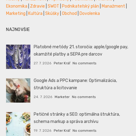
Ekonomika
|
Zdravie
|
SWOT
|
Podnikateľský plán
|
Manažment
|
Marketing
|
Kultúra
|
Skúšky
|
Obchod
|
Dovolenka
NAJNOVŠIE
Platobné metódy 21. storočia: apple/google pay,
okamžité platby a SEPA pre darcov
27. 7. 2026
Peter Kráľ
No comments
Google Ads a PPC kampane: Optimalizácia,
štruktúra a licitovanie
24. 7. 2026
Marketer
No comments
Petičné stránky a SEO: optimálna štruktúra,
schema markup a správa archívu
19. 7. 2026
Peter Kráľ
No comments