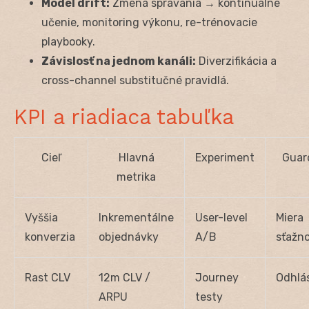
Model drift:
Zmena správania → kontinuálne
učenie, monitoring výkonu, re-trénovacie
playbooky.
Závislosť na jednom kanáli:
Diverzifikácia a
cross-channel substitučné pravidlá.
KPI a riadiaca tabuľka
Cieľ
Hlavná
Experiment
Guard
metrika
Vyššia
Inkrementálne
User-level
Miera
konverzia
objednávky
A/B
sťažno
Rast CLV
12m CLV /
Journey
Odhlá
ARPU
testy