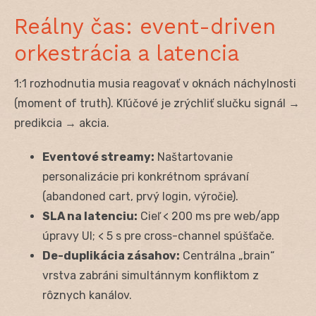
Reálny čas: event-driven
orkestrácia a latencia
1:1 rozhodnutia musia reagovať v oknách náchylnosti
(moment of truth). Kľúčové je zrýchliť slučku signál →
predikcia → akcia.
Eventové streamy:
Naštartovanie
personalizácie pri konkrétnom správaní
(abandoned cart, prvý login, výročie).
SLA na latenciu:
Cieľ < 200 ms pre web/app
úpravy UI; < 5 s pre cross-channel spúšťače.
De-duplikácia zásahov:
Centrálna „brain“
vrstva zabráni simultánnym konfliktom z
rôznych kanálov.