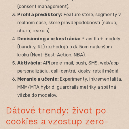
(consent management).
Profil a prediktory:
Feature store, segmenty v
reálnom čase, skóre pravdepodobnosti (nákup,
churn, reakcia).
Decisioning a orkestrácia:
Pravidlá + modely
(bandity, RL) rozhodujú o ďalšom najlepšom
kroku (Next-Best-Action, NBA).
Aktivácia:
API pre e-mail, push, SMS, web/app
personalizáciu, call-centrá, kiosky, retail médiá.
Meranie a učenie:
Experimenty, inkrementalita,
MMM/MTA hybrid, guardrails metriky a spätná
väzba do modelov.
Dátové trendy: život po
cookies a vzostup zero-