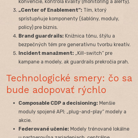
konvencie, kontrola kvality (monitoring a alerty).
„Center of Enablement“:
Tím, ktorý
sprístupňuje komponenty (šablóny, moduly,
policy) pre biznis.
Brand guardrails:
Knižnica tónu, štýlu a
bezpečných tém pre generatívnu tvorbu kreatív.
Incident manažment:
„Kill-switch“ pre
kampane a modely, ak guardrails prekročia prah.
Technologické smery: čo sa
bude adopovať rýchlo
Composable CDP a decisioning:
Menšie
moduly spojené API; „plug-and-play“ modely a
akcie.
Federované učenie:
Modely trénované lokálne
u partnerov/na zariadeniach, centrálne