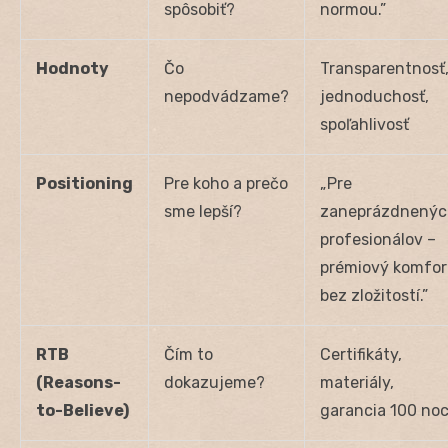
spôsobiť?
normou.”
Hodnoty
Čo
Transparentnosť
nepodvádzame?
jednoduchosť,
spoľahlivosť
Positioning
Pre koho a prečo
„Pre
sme lepší?
zaneprázdnenýc
profesionálov –
prémiový komfor
bez zložitostí.”
RTB
Čím to
Certifikáty,
(Reasons-
dokazujeme?
materiály,
to-Believe)
garancia 100 noc