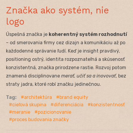
Značka ako systém, nie
logo
Úspešná značka je
koherentný systém rozhodnutí
– od smerovania firmy cez dizajn a komunikáciu až po
každodenné správanie ľudí. Keď je insight pravdivý,
positioning ostrý, identita rozpoznateľná a skúsenosť
konzistentná, značka prirodzene rastie. Rozvoj potom
znamená disciplinovane
merať, učiť sa a inovovať
, bez
straty jadra, ktoré robí značku jedinečnou.
Tag:
architektúra
brand equity
cieľová skupina
diferenciácia
konzistentnosť
meranie
pozicionovanie
proces budovania značky