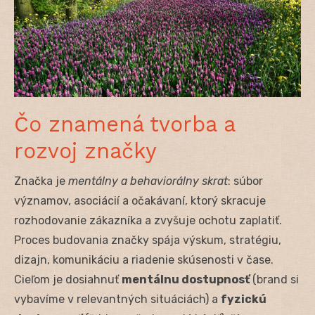
Čo znamená tvorba a
rozvoj značky
Značka je
mentálny a behaviorálny skrat
: súbor
významov, asociácií a očakávaní, ktorý skracuje
rozhodovanie zákazníka a zvyšuje ochotu zaplatiť.
Proces budovania značky spája výskum, stratégiu,
dizajn, komunikáciu a riadenie skúsenosti v čase.
Cieľom je dosiahnuť
mentálnu dostupnosť
(brand si
vybavíme v relevantných situáciách) a
fyzickú