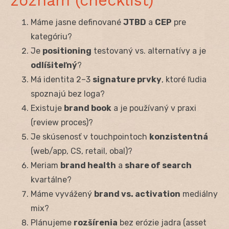
zoznam (checklist)
Máme jasne definované
JTBD
a
CEP
pre
kategóriu?
Je
positioning
testovaný vs. alternatívy a je
odlíšiteľný
?
Má identita 2–3
signature prvky
, ktoré ľudia
spoznajú bez loga?
Existuje
brand book
a je používaný v praxi
(review proces)?
Je skúsenosť v touchpointoch
konzistentná
(web/app, CS, retail, obal)?
Meriam
brand health
a
share of search
kvartálne?
Máme vyvážený
brand vs. activation
mediálny
mix?
Plánujeme
rozšírenia
bez erózie jadra (asset