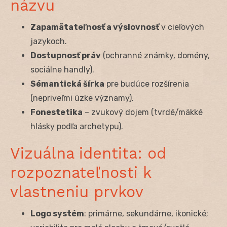
názvu
Zapamätateľnosť a výslovnosť
v cieľových
jazykoch.
Dostupnosť práv
(ochranné známky, domény,
sociálne handly).
Sémantická šírka
pre budúce rozšírenia
(nepriveľmi úzke významy).
Fonestetika
– zvukový dojem (tvrdé/mäkké
hlásky podľa archetypu).
Vizuálna identita: od
rozpoznateľnosti k
vlastneniu prvkov
Logo systém
: primárne, sekundárne, ikonické;