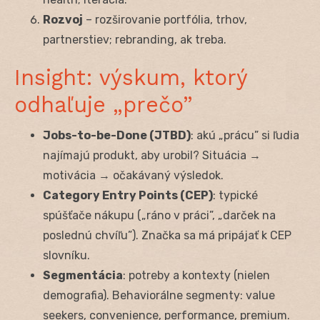
Rozvoj
– rozširovanie portfólia, trhov,
partnerstiev; rebranding, ak treba.
Insight: výskum, ktorý
odhaľuje „prečo”
Jobs-to-be-Done (JTBD)
: akú „prácu” si ľudia
najímajú produkt, aby urobil? Situácia →
motivácia → očakávaný výsledok.
Category Entry Points (CEP)
: typické
spúšťače nákupu („ráno v práci”, „darček na
poslednú chvíľu”). Značka sa má pripájať k CEP
slovníku.
Segmentácia
: potreby a kontexty (nielen
demografia). Behaviorálne segmenty: value
seekers, convenience, performance, premium.