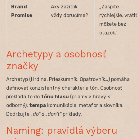
Brand
Aký zážitok
„Zaspíte
Promise
vždy doručíme?
rýchlejšie, vrátiť
môžete bez
otázok.”
Archetypy a osobnosť
značky
Archetyp (Hrdina, Prieskumník, Opatrovník…) pomáha
definovať konzistentný charakter a tón. Osobnosť
prekladajte do
tónu hlasu
(priamy × hravý ×
odborný),
tempa
komunikácie, metafor a slovníka.
Dodržujte
„do” a „don’t”
príklady.
Naming: pravidlá výberu