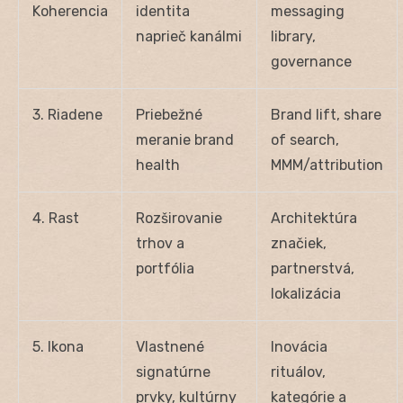
Koherencia
identita
messaging
naprieč kanálmi
library,
governance
3. Riadene
Priebežné
Brand lift, share
meranie brand
of search,
health
MMM/attribution
4. Rast
Rozširovanie
Architektúra
trhov a
značiek,
portfólia
partnerstvá,
lokalizácia
5. Ikona
Vlastnené
Inovácia
signatúrne
rituálov,
prvky, kultúrny
kategórie a