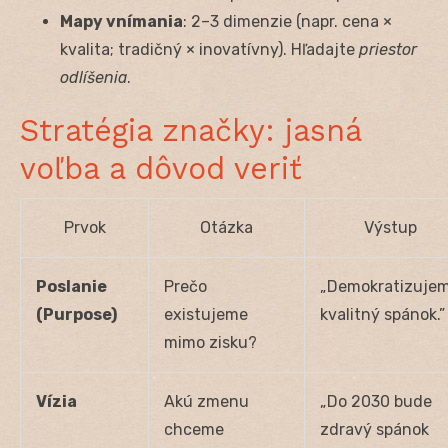
Mapy vnímania
: 2–3 dimenzie (napr. cena ×
kvalita; tradičný × inovatívny). Hľadajte
priestor
odlíšenia
.
Stratégia značky: jasná
voľba a dôvod veriť
Prvok
Otázka
Výstup
Poslanie
Prečo
„Demokratizuje
(Purpose)
existujeme
kvalitný spánok.”
mimo zisku?
Vízia
Akú zmenu
„Do 2030 bude
chceme
zdravý spánok