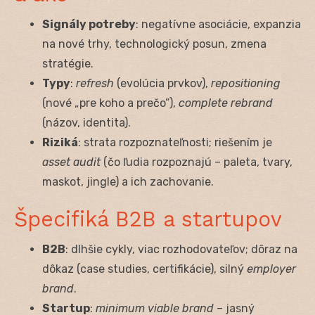
Signály potreby
: negatívne asociácie, expanzia
na nové trhy, technologický posun, zmena
stratégie.
Typy
:
refresh
(evolúcia prvkov),
repositioning
(nové „pre koho a prečo”),
complete rebrand
(názov, identita).
Riziká
: strata rozpoznateľnosti; riešením je
asset audit
(čo ľudia rozpoznajú – paleta, tvary,
maskot, jingle) a ich zachovanie.
Špecifiká B2B a startupov
B2B
: dlhšie cykly, viac rozhodovateľov; dôraz na
dôkaz (case studies, certifikácie), silný
employer
brand
.
Startup
:
minimum viable brand
– jasný