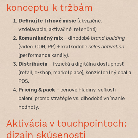
konceptu k tržbám
Definujte trhové misie
(akvizičné,
vzdelávacie, aktivačné, retenčné).
Komunikačný mix
– dlhodobé
brand building
(video, OOH, PR) + krátkodobé
sales activation
(performance kanály).
Distribúcia
– fyzická a digitálna dostupnosť
(retail, e-shop, marketplace); konzistentný obal a
POS.
Pricing & pack
– cenové hladiny, veľkosti
balení, promo stratégie vs. dlhodobé vnímanie
hodnoty.
Aktivácia v touchpointoch:
dizajn skúsenosti