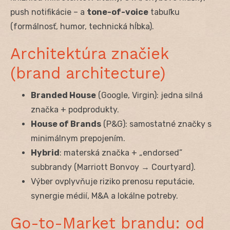
push notifikácie – a
tone-of-voice
tabuľku
(formálnosť, humor, technická hĺbka).
Architektúra značiek
(brand architecture)
Branded House
(Google, Virgin): jedna silná
značka + podprodukty.
House of Brands
(P&G): samostatné značky s
minimálnym prepojením.
Hybrid
: materská značka + „endorsed”
subbrandy (Marriott Bonvoy → Courtyard).
Výber ovplyvňuje riziko prenosu reputácie,
synergie médií, M&A a lokálne potreby.
Go-to-Market brandu: od