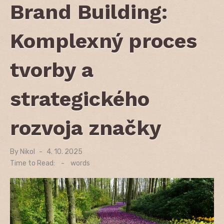
Brand Building:
Komplexný proces
tvorby a
strategického
rozvoja značky
By
Nikol
Posted
4. 10. 2025
on
Time to Read:
-
words