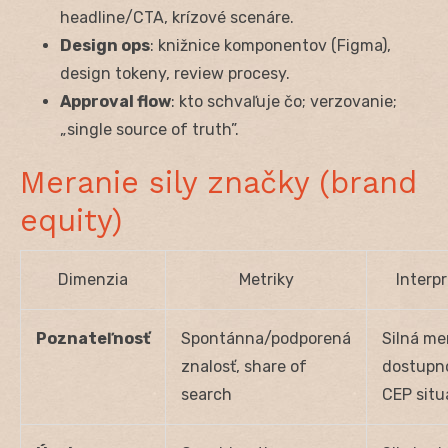
headline/CTA, krízové scenáre.
Design ops
: knižnice komponentov (Figma),
design tokeny, review procesy.
Approval flow
: kto schvaľuje čo; verzovanie;
„single source of truth”.
Meranie sily značky (brand
equity)
Dimenzia
Metriky
Interp
Poznateľnosť
Spontánna/podporená
Silná me
znalosť, share of
dostupno
search
CEP situ