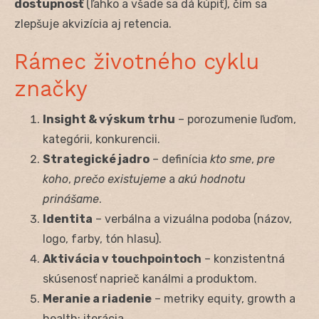
dostupnosť
(ľahko a všade sa dá kúpiť), čím sa
zlepšuje akvizícia aj retencia.
Rámec životného cyklu
značky
Insight & výskum trhu
– porozumenie ľuďom,
kategórii, konkurencii.
Strategické jadro
– definícia
kto sme
,
pre
koho
,
prečo existujeme
a
akú hodnotu
prinášame
.
Identita
– verbálna a vizuálna podoba (názov,
logo, farby, tón hlasu).
Aktivácia v touchpointoch
– konzistentná
skúsenosť naprieč kanálmi a produktom.
Meranie a riadenie
– metriky equity, growth a
health; iterácia.