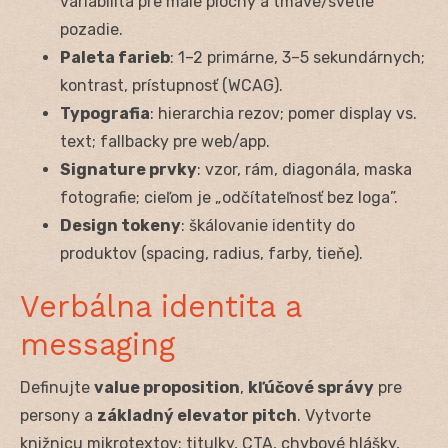
variabilita pre malé plochy a tmavé/svetlé
pozadie.
Paleta farieb
: 1–2 primárne, 3–5 sekundárnych;
kontrast, prístupnosť (WCAG).
Typografia
: hierarchia rezov; pomer display vs.
text; fallbacky pre web/app.
Signature prvky
: vzor, rám, diagonála, maska
fotografie; cieľom je „odčítateľnosť bez loga”.
Design tokeny
: škálovanie identity do
produktov (spacing, radius, farby, tieňe).
Verbálna identita a
messaging
Definujte
value proposition
,
kľúčové správy
pre
persony a
základný elevator pitch
. Vytvorte
knižnicu mikrotextov: titulky, CTA, chybové hlášky,