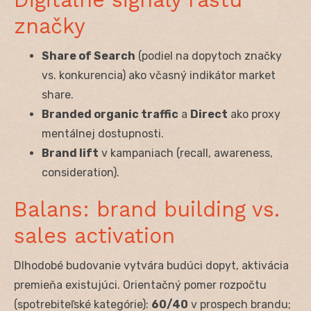
značky
Share of Search
(podiel na dopytoch značky
vs. konkurencia) ako včasný indikátor market
share.
Branded organic traffic
a
Direct
ako proxy
mentálnej dostupnosti.
Brand lift
v kampaniach (recall, awareness,
consideration).
Balans: brand building vs.
sales activation
Dlhodobé budovanie vytvára budúci dopyt, aktivácia
premieňa existujúci. Orientačný pomer rozpočtu
(spotrebiteľské kategórie):
60/40
v prospech brandu;