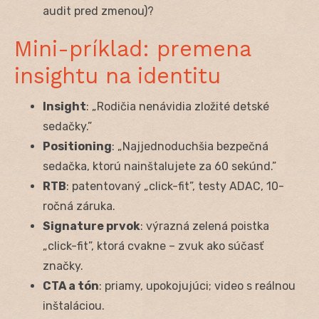
audit pred zmenou)?
Mini-príklad: premena
insightu na identitu
Insight
: „Rodičia nenávidia zložité detské
sedačky.”
Positioning
: „Najjednoduchšia bezpečná
sedačka, ktorú nainštalujete za 60 sekúnd.”
RTB
: patentovaný „click-fit”, testy ADAC, 10-
ročná záruka.
Signature prvok
: výrazná zelená poistka
„click-fit”, ktorá cvakne – zvuk ako súčasť
značky.
CTA a tón
: priamy, upokojujúci; video s reálnou
inštaláciou.