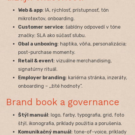
Web & app
: IA, rýchlosť, prístupnosť, tón
mikrotextov, onboarding.
Customer service
: šablóny odpovedí v tóne
značky; SLA ako súčasť sľubu.
Obal a unboxing
: haptika, vôňa, personalizácia;
post-purchase momenty.
Retail & event
: vizuálne merchandising,
signatúrny rituál.
Employer branding
: kariérna stránka, inzeráty,
onboarding – „žité hodnoty”.
Brand book a governance
Štýl manuál
: logo, farby, typografia, grid, foto
štýl, ikonografia, príklady použitia a porušenia.
Komunikačný manuál
: tone-of-voice, príklady