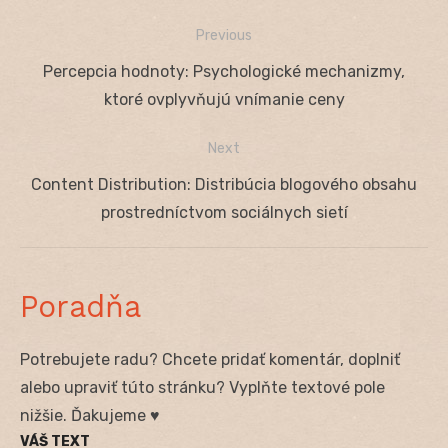
Previous
Navigácia
Previous
Percepcia hodnoty: Psychologické mechanizmy,
v
post:
ktoré ovplyvňujú vnímanie ceny
článku
Next
Next
Content Distribution: Distribúcia blogového obsahu
post:
prostredníctvom sociálnych sietí
Poradňa
Potrebujete radu? Chcete pridať komentár, doplniť
alebo upraviť túto stránku? Vyplňte textové pole
nižšie. Ďakujeme ♥
VÁŠ TEXT