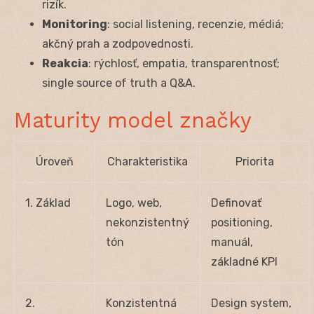
rizík.
Monitoring
: social listening, recenzie, médiá;
akčný prah a zodpovednosti.
Reakcia
: rýchlosť, empatia, transparentnosť;
single source of truth a Q&A.
Maturity model značky
Úroveň
Charakteristika
Priorita
1. Základ
Logo, web,
Definovať
nekonzistentný
positioning,
tón
manuál,
základné KPI
2.
Konzistentná
Design system,