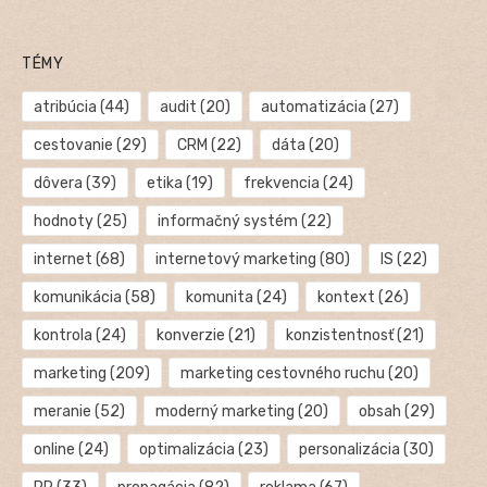
TÉMY
atribúcia
(44)
audit
(20)
automatizácia
(27)
cestovanie
(29)
CRM
(22)
dáta
(20)
dôvera
(39)
etika
(19)
frekvencia
(24)
hodnoty
(25)
informačný systém
(22)
internet
(68)
internetový marketing
(80)
IS
(22)
komunikácia
(58)
komunita
(24)
kontext
(26)
kontrola
(24)
konverzie
(21)
konzistentnosť
(21)
marketing
(209)
marketing cestovného ruchu
(20)
meranie
(52)
moderný marketing
(20)
obsah
(29)
online
(24)
optimalizácia
(23)
personalizácia
(30)