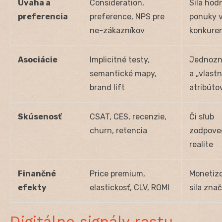
Úvaha a
Consideration,
Sila hod
preferencia
preference, NPS pre
ponuky v
ne-zákazníkov
konkure
Asociácie
Implicitné testy,
Jednozn
semantické mapy,
a „vlastn
brand lift
atribúto
Skúsenosť
CSAT, CES, recenzie,
Či sľub
churn, retencia
zodpove
realite
Finančné
Price premium,
Monetiz
efekty
elastickosť, CLV, ROMI
sila zna
Digitálne signály rastu