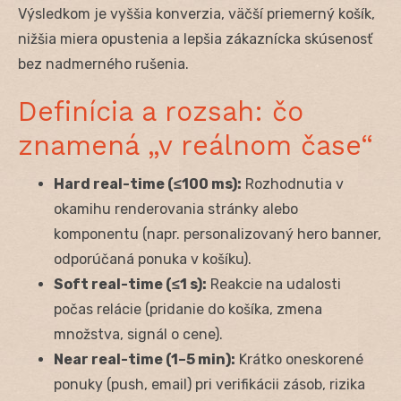
Výsledkom je vyššia konverzia, väčší priemerný košík,
nižšia miera opustenia a lepšia zákaznícka skúsenosť
bez nadmerného rušenia.
Definícia a rozsah: čo
znamená „v reálnom čase“
Hard real-time (≤100 ms):
Rozhodnutia v
okamihu renderovania stránky alebo
komponentu (napr. personalizovaný hero banner,
odporúčaná ponuka v košíku).
Soft real-time (≤1 s):
Reakcie na udalosti
počas relácie (pridanie do košíka, zmena
množstva, signál o cene).
Near real-time (1–5 min):
Krátko oneskorené
ponuky (push, email) pri verifikácii zásob, rizika