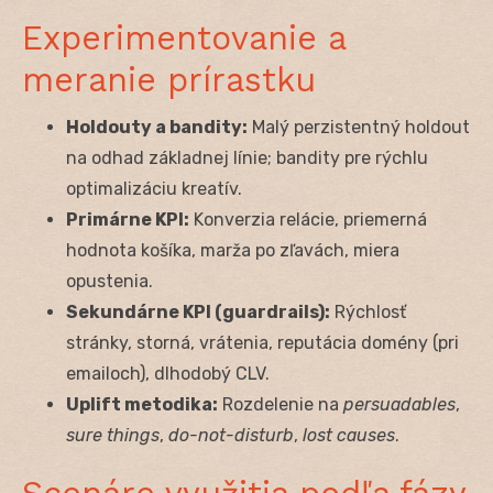
Experimentovanie a
meranie prírastku
Holdouty a bandity:
Malý perzistentný holdout
na odhad základnej línie; bandity pre rýchlu
optimalizáciu kreatív.
Primárne KPI:
Konverzia relácie, priemerná
hodnota košíka, marža po zľavách, miera
opustenia.
Sekundárne KPI (guardrails):
Rýchlosť
stránky, storná, vrátenia, reputácia domény (pri
emailoch), dlhodobý CLV.
Uplift metodika:
Rozdelenie na
persuadables
,
sure things
,
do-not-disturb
,
lost causes
.