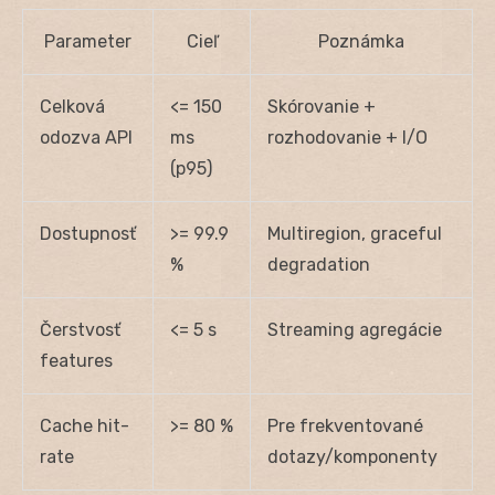
Parameter
Cieľ
Poznámka
Celková
<= 150
Skórovanie +
odozva API
ms
rozhodovanie + I/O
(p95)
Dostupnosť
>= 99.9
Multiregion, graceful
%
degradation
Čerstvosť
<= 5 s
Streaming agregácie
features
Cache hit-
>= 80 %
Pre frekventované
rate
dotazy/komponenty