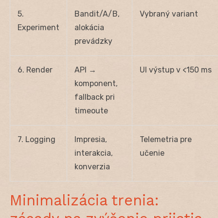
5.
Bandit/A/B,
Vybraný variant
Experiment
alokácia
prevádzky
6. Render
API →
UI výstup v <150 ms
komponent,
fallback pri
timeoute
7. Logging
Impresia,
Telemetria pre
interakcia,
učenie
konverzia
Minimalizácia trenia: