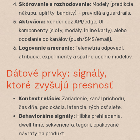
Skórovanie a rozhodovanie:
Modely (predikcia
nákupu, uplifty, bandity) + pravidlá a guardrails.
Aktivácia:
Render cez API/edge, UI
komponenty (sloty, modály, inline karty), alebo
odoslanie do kanálov (push/SMS/email).
Logovanie a meranie:
Telemetria odpovedí,
atribúcia, experimenty a spätné učenie modelov.
Dátové prvky: signály,
ktoré zvyšujú presnosť
Kontext relácie:
Zariadenie, kanál príchodu,
čas dňa, geolokácia, latencia, rýchlosť siete.
Behaviorálne signály:
Hlĺbka prehliadania,
dwell time, sekvencie kategórií, opakované
návraty na produkt.