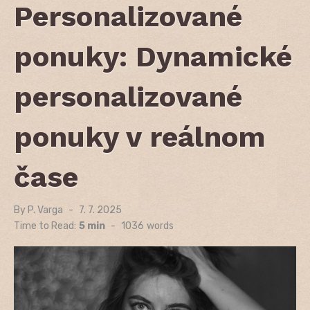
Personalizované
ponuky: Dynamické
personalizované
ponuky v reálnom
čase
By
P. Varga
Posted
7. 7. 2025
on
Time to Read:
5 min
-
1036
words