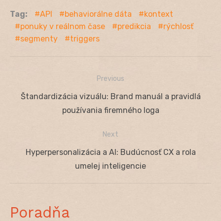
Tag:
API
behaviorálne dáta
kontext
ponuky v reálnom čase
predikcia
rýchlosť
segmenty
triggers
Previous
Navigácia
Previous
Štandardizácia vizuálu: Brand manuál a pravidlá
v
post:
používania firemného loga
článku
Next
Next
Hyperpersonalizácia a AI: Budúcnosť CX a rola
post:
umelej inteligencie
Poradňa