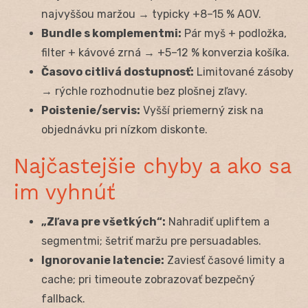
najvyššou maržou → typicky +8–15 % AOV.
Bundle s komplementmi:
Pár myš + podložka,
filter + kávové zrná → +5–12 % konverzia košíka.
Časovo citlivá dostupnosť:
Limitované zásoby
→ rýchle rozhodnutie bez plošnej zľavy.
Poistenie/servis:
Vyšší priemerný zisk na
objednávku pri nízkom diskonte.
Najčastejšie chyby a ako sa
im vyhnúť
„Zľava pre všetkých“:
Nahradiť upliftem a
segmentmi; šetriť maržu pre persuadables.
Ignorovanie latencie:
Zaviesť časové limity a
cache; pri timeoute zobrazovať bezpečný
fallback.