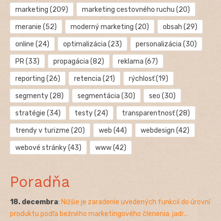
marketing
(209)
marketing cestovného ruchu
(20)
meranie
(52)
moderný marketing
(20)
obsah
(29)
online
(24)
optimalizácia
(23)
personalizácia
(30)
PR
(33)
propagácia
(82)
reklama
(67)
reporting
(26)
retencia
(21)
rýchlosť
(19)
segmenty
(28)
segmentácia
(30)
seo
(30)
stratégie
(34)
testy
(24)
transparentnosť
(28)
trendy v turizme
(20)
web
(44)
webdesign
(42)
webové stránky
(43)
www
(42)
Poradňa
18. decembra
:
Nižšie je zaradenie uvedených funkcií do úrovní
produktu podľa bežného marketingového členenia: jadr...