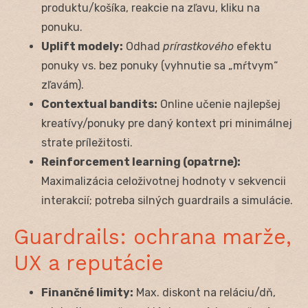
produktu/košíka, reakcie na zľavu, kliku na
ponuku.
Uplift modely:
Odhad
prírastkového
efektu
ponuky vs. bez ponuky (vyhnutie sa „mŕtvym“
zľavám).
Contextual bandits:
Online učenie najlepšej
kreatívy/ponuky pre daný kontext pri minimálnej
strate príležitosti.
Reinforcement learning (opatrne):
Maximalizácia celoživotnej hodnoty v sekvencii
interakcií; potreba silných guardrails a simulácie.
Guardrails: ochrana marže,
UX a reputácie
Finančné limity:
Max. diskont na reláciu/dň,