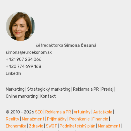
šéfredaktorka
Simona Česaná
simona@euroekonom.sk
+421 907 234 066
+420 774 699 168
LinkedIn
Marketing
|
Strategický marketing
|
Reklama a PR
|
Predaj
|
Online marketing
|
Kontakt
© 2010 - 2026
SEO
|
Reklama a PR
|
Vrtuľníky
|
Autoškola
|
Reality
|
Manažment
|
Prijímáčky
|
Podnikanie
|
Financie
|
Ekonomika
|
Zdravie
|
SWOT
|
Podnikateľský plán
|
Manažment
|