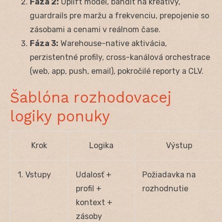
Fáza 2:
Uplift model, bandit na kreatívy,
guardrails pre maržu a frekvenciu, prepojenie so
zásobami a cenami v reálnom čase.
Fáza 3:
Warehouse-native aktivácia,
perzistentné profily, cross-kanálová orchestrace
(web, app, push, email), pokročilé reporty a CLV.
Šablóna rozhodovacej
logiky ponuky
Krok
Logika
Výstup
1. Vstupy
Udalosť +
Požiadavka na
profil +
rozhodnutie
kontext +
zásoby