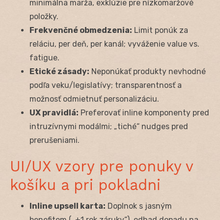
minimálna marža, exklúzie pre nízkomaržové
položky.
Frekvenčné obmedzenia:
Limit ponúk za
reláciu, per deň, per kanál; vyváženie value vs.
fatigue.
Etické zásady:
Neponúkať produkty nevhodné
podľa veku/legislatívy; transparentnosť a
možnosť odmietnuť personalizáciu.
UX pravidlá:
Preferovať inline komponenty pred
intruzívnymi modálmi; „tiché“ nudges pred
prerušeniami.
UI/UX vzory pre ponuky v
košíku a pri pokladni
Inline upsell karta:
Doplnok s jasným
benefitom („+1 rok záruky“), odhad dopadu na