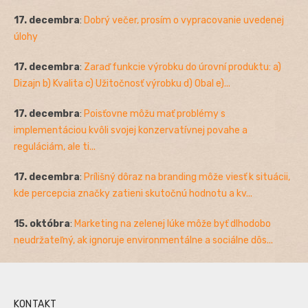
17. decembra
:
Dobrý večer, prosím o vypracovanie uvedenej
úlohy
17. decembra
:
Zaraď funkcie výrobku do úrovní produktu: a)
Dizajn b) Kvalita c) Užitočnosť výrobku d) Obal e)...
17. decembra
:
Poisťovne môžu mať problémy s
implementáciou kvôli svojej konzervatívnej povahe a
reguláciám, ale ti...
17. decembra
:
Prílišný dôraz na branding môže viesť k situácii,
kde percepcia značky zatieni skutočnú hodnotu a kv...
15. októbra
:
Marketing na zelenej lúke môže byť dlhodobo
neudržateľný, ak ignoruje environmentálne a sociálne dôs...
KONTAKT