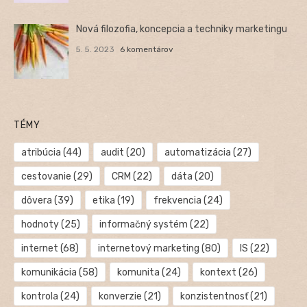
Nová filozofia, koncepcia a techniky marketingu
5. 5. 2023
6 komentárov
TÉMY
atribúcia
(44)
audit
(20)
automatizácia
(27)
cestovanie
(29)
CRM
(22)
dáta
(20)
dôvera
(39)
etika
(19)
frekvencia
(24)
hodnoty
(25)
informačný systém
(22)
internet
(68)
internetový marketing
(80)
IS
(22)
komunikácia
(58)
komunita
(24)
kontext
(26)
kontrola
(24)
konverzie
(21)
konzistentnosť
(21)