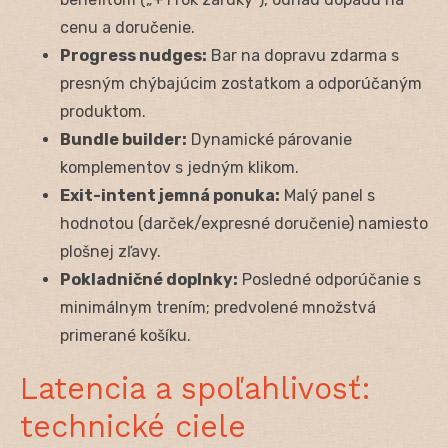
cenu a doručenie.
Progress nudges:
Bar na dopravu zdarma s
presným chýbajúcim zostatkom a odporúčaným
produktom.
Bundle builder:
Dynamické párovanie
komplementov s jedným klikom.
Exit-intent jemná ponuka:
Malý panel s
hodnotou (darček/expresné doručenie) namiesto
plošnej zľavy.
Pokladničné doplnky:
Posledné odporúčanie s
minimálnym trením; predvolené množstvá
primerané košíku.
Latencia a spoľahlivosť:
technické ciele