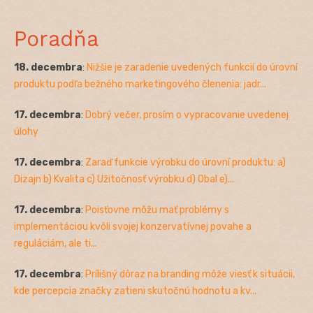
Poradňa
18. decembra
:
Nižšie je zaradenie uvedených funkcií do úrovní
produktu podľa bežného marketingového členenia: jadr...
17. decembra
:
Dobrý večer, prosím o vypracovanie uvedenej
úlohy
17. decembra
:
Zaraď funkcie výrobku do úrovní produktu: a)
Dizajn b) Kvalita c) Užitočnosť výrobku d) Obal e)...
17. decembra
:
Poisťovne môžu mať problémy s
implementáciou kvôli svojej konzervatívnej povahe a
reguláciám, ale ti...
17. decembra
:
Prílišný dôraz na branding môže viesť k situácii,
kde percepcia značky zatieni skutočnú hodnotu a kv...