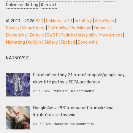
Online marketing
|
Kontakt
© 2010 - 2026
SEO
|
Reklama a PR
|
Vrtuľníky
|
Autoškola
|
Reality
|
Manažment
|
Prijímáčky
|
Podnikanie
|
Financie
|
Ekonomika
|
Zdravie
|
SWOT
|
Podnikateľský plán
|
Manažment
|
Marketing
|
Kultúra
|
Skúšky
|
Obchod
|
Dovolenka
NAJNOVŠIE
Platobné metódy 21. storočia: apple/google pay,
okamžité platby a SEPA pre darcov
27. 7. 2026
Peter Kráľ
No comments
Google Ads a PPC kampane: Optimalizácia,
štruktúra a licitovanie
24. 7. 2026
Marketer
No comments