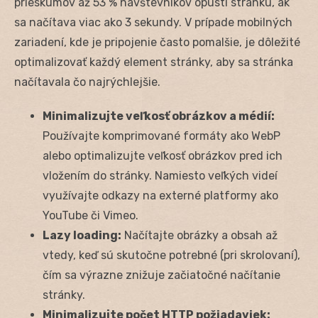
prieskumov až 53 % návštevníkov opustí stránku, ak
sa načítava viac ako 3 sekundy. V prípade mobilných
zariadení, kde je pripojenie často pomalšie, je dôležité
optimalizovať každý element stránky, aby sa stránka
načítavala čo najrýchlejšie.
Minimalizujte veľkosť obrázkov a médií:
Používajte komprimované formáty ako WebP
alebo optimalizujte veľkosť obrázkov pred ich
vložením do stránky. Namiesto veľkých videí
využívajte odkazy na externé platformy ako
YouTube či Vimeo.
Lazy loading:
Načítajte obrázky a obsah až
vtedy, keď sú skutočne potrebné (pri skrolovaní),
čím sa výrazne znižuje začiatočné načítanie
stránky.
Minimalizujte počet HTTP požiadaviek: