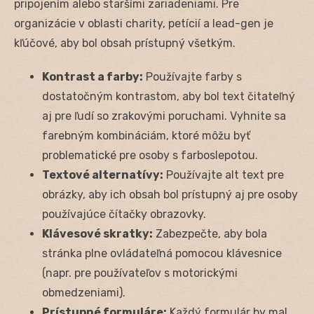
pripojením alebo staršími zariadeniami. Pre
organizácie v oblasti charity, petícií a lead-gen je
kľúčové, aby bol obsah prístupný všetkým.
Kontrast a farby:
Používajte farby s
dostatočným kontrastom, aby bol text čitateľný
aj pre ľudí so zrakovými poruchami. Vyhnite sa
farebným kombináciám, ktoré môžu byť
problematické pre osoby s farboslepotou.
Textové alternatívy:
Používajte alt text pre
obrázky, aby ich obsah bol prístupný aj pre osoby
používajúce čítačky obrazovky.
Klávesové skratky:
Zabezpečte, aby bola
stránka plne ovládateľná pomocou klávesnice
(napr. pre používateľov s motorickými
obmedzeniami).
Prístupné formuláre:
Každý formulár by mal