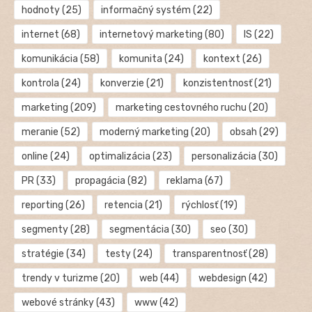
hodnoty
(25)
informačný systém
(22)
internet
(68)
internetový marketing
(80)
IS
(22)
komunikácia
(58)
komunita
(24)
kontext
(26)
kontrola
(24)
konverzie
(21)
konzistentnosť
(21)
marketing
(209)
marketing cestovného ruchu
(20)
meranie
(52)
moderný marketing
(20)
obsah
(29)
online
(24)
optimalizácia
(23)
personalizácia
(30)
PR
(33)
propagácia
(82)
reklama
(67)
reporting
(26)
retencia
(21)
rýchlosť
(19)
segmenty
(28)
segmentácia
(30)
seo
(30)
stratégie
(34)
testy
(24)
transparentnosť
(28)
trendy v turizme
(20)
web
(44)
webdesign
(42)
webové stránky
(43)
www
(42)