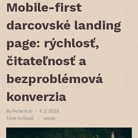
Mobile-first
darcovské landing
page: rýchlosť,
čitateľnosť a
bezproblémová
konverzia
By
Peter Kráľ
Posted
9. 2. 2026
on
Time to Read:
-
words