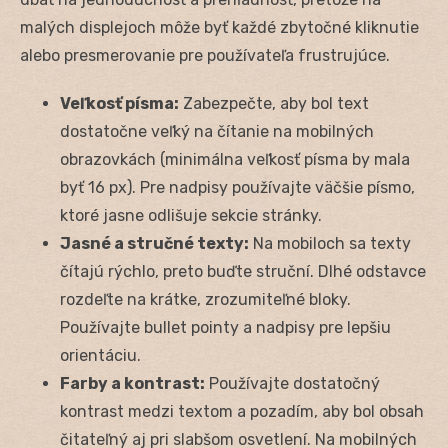
malých displejoch môže byť každé zbytočné kliknutie
alebo presmerovanie pre používateľa frustrujúce.
Veľkosť písma:
Zabezpečte, aby bol text
dostatočne veľký na čítanie na mobilných
obrazovkách (minimálna veľkosť písma by mala
byť 16 px). Pre nadpisy používajte väčšie písmo,
ktoré jasne odlišuje sekcie stránky.
Jasné a stručné texty:
Na mobiloch sa texty
čítajú rýchlo, preto buďte struční. Dlhé odstavce
rozdeľte na krátke, zrozumiteľné bloky.
Používajte bullet pointy a nadpisy pre lepšiu
orientáciu.
Farby a kontrast:
Používajte dostatočný
kontrast medzi textom a pozadím, aby bol obsah
čitateľný aj pri slabšom osvetlení. Na mobilných