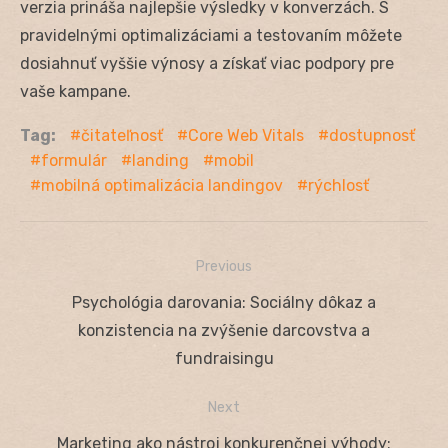
verzia prináša najlepšie výsledky v konverzách. S
pravidelnými optimalizáciami a testovaním môžete
dosiahnuť vyššie výnosy a získať viac podpory pre
vaše kampane.
Tag:
čitateľnosť
Core Web Vitals
dostupnosť
formulár
landing
mobil
mobilná optimalizácia landingov
rýchlosť
Previous
Navigácia
Previous
Psychológia darovania: Sociálny dôkaz a
v
post:
konzistencia na zvýšenie darcovstva a
článku
fundraisingu
Next
Next
Marketing ako nástroj konkurenčnej výhody: