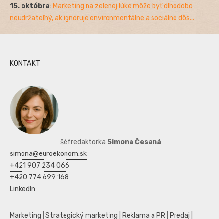
15. októbra
:
Marketing na zelenej lúke môže byť dlhodobo
neudržateľný, ak ignoruje environmentálne a sociálne dôs...
KONTAKT
šéfredaktorka
Simona Česaná
simona@euroekonom.sk
+421 907 234 066
+420 774 699 168
LinkedIn
Marketing
|
Strategický marketing
|
Reklama a PR
|
Predaj
|