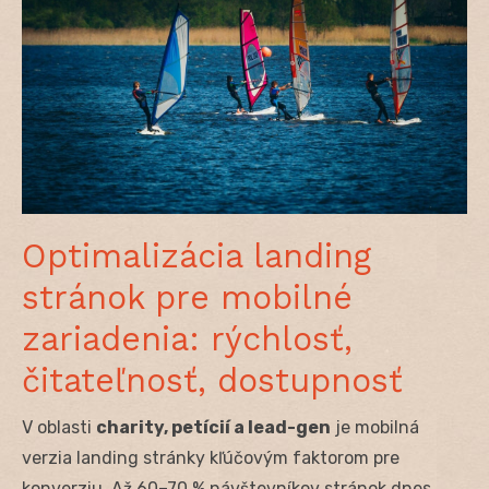
Optimalizácia landing
stránok pre mobilné
zariadenia: rýchlosť,
čitateľnosť, dostupnosť
V oblasti
charity, petícií a lead-gen
je mobilná
verzia landing stránky kľúčovým faktorom pre
konverziu. Až 60–70 % návštevníkov stránok dnes