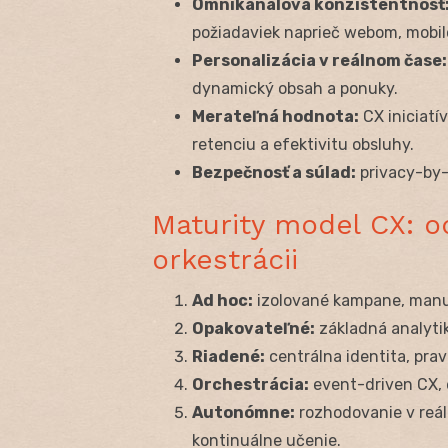
Omnikanálová konzistentnosť
požiadaviek naprieč webom, mobil
Personalizácia v reálnom čase:
dynamický obsah a ponuky.
Merateľná hodnota:
CX iniciatív
retenciu a efektivitu obsluhy.
Bezpečnosť a súlad:
privacy-by-
Maturity model CX: o
orkestrácii
Ad hoc:
izolované kampane, manuá
Opakovateľné:
základná analytik
Riadené:
centrálna identita, prav
Orchestrácia:
event-driven CX, 
Autonómne:
rozhodovanie v reál
kontinuálne učenie.