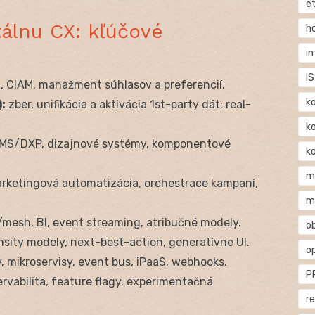
e
tálnu CX: kľúčové
h
i
IS
, CIAM, manažment súhlasov a preferencií.
k
:
zber, unifikácia a aktivácia 1st-party dát; real-
k
MS/DXP, dizajnové systémy, komponentové
k
m
rketingová automatizácia, orchestrace kampaní,
m
mesh, BI, event streaming, atribučné modely.
o
nsity modely, next-best-action, generatívne UI.
o
 mikroservisy, event bus, iPaaS, webhooks.
P
rvabilita, feature flagy, experimentačná
r