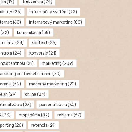
tika
(19)
frekvencia
(24)
odnoty
(25)
informačný systém
(22)
nternet
(68)
internetový marketing
(80)
(22)
komunikácia
(58)
omunita
(24)
kontext
(26)
ontrola
(24)
konverzie
(21)
onzistentnosť
(21)
marketing
(209)
arketing cestovného ruchu
(20)
eranie
(52)
moderný marketing
(20)
bsah
(29)
online
(24)
ptimalizácia
(23)
personalizácia
(30)
R
(33)
propagácia
(82)
reklama
(67)
eporting
(26)
retencia
(21)