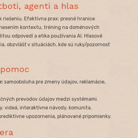
boti, agenti a hlas
 riešeniu. Efektívna prax: presné hranice
renesením kontextu, tréning na doménových
itou odpovedí a etika používania AI. Hlasové
a, obzvlášť v situáciách, kde sú ruky/pozornosť
bapomoc
w:
samoobsluha pre zmeny údajov, reklamácie,
učných prevodov údajov medzi systémami.
y, videá, interaktívne návody, komunita.
 prediktívne upozornenia, plánované pripomienky.
era