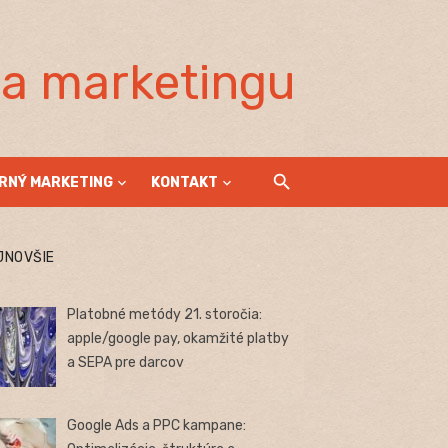
la marketingu
RNÝ MARKETING
KONTAKT
JNOVŠIE
Platobné metódy 21. storočia:
apple/google pay, okamžité platby
a SEPA pre darcov
Google Ads a PPC kampane: