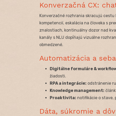
Konverzačná CX: chat
Konverzačné rozhrania skracujú cestu k
kompetencií, eskalácia na človeka s p
znalostiach, kontinuálny dozor nad kval
kanály s NLU dopĺňajú vizuálne rozhrani
obmedzené.
Automatizácia a se
Digitálne formuláre & workflo
žiadosti.
RPA a integrácie:
odstránenie r
Knowledge management:
článk
Proaktivita:
notifikácie o stave,
Dáta, súkromie a dôv