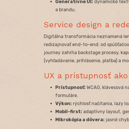
Generatívne UI:
dynamické texty
a brandu.
Service design a rede
Digitálna transformácia neznamená len
redizajnovať end-to-end: od spúšťačov 
journey zahŕňa backstage procesy, kapac
(vyhľadávanie, prihlásenie, platba) a m
UX a prístupnosť ako
Prístupnosť:
WCAG, klávesová nav
formuláre.
Výkon:
rýchlosť načítania, lazy l
Mobil-first:
adaptívny layout, gest
Mikrokópia a dôvera:
jasné chyby