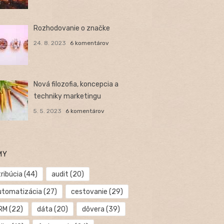
Rozhodovanie o značke
24. 8. 2023
6 komentárov
Nová filozofia, koncepcia a
techniky marketingu
5. 5. 2023
6 komentárov
MY
ribúcia
(44)
audit
(20)
utomatizácia
(27)
cestovanie
(29)
RM
(22)
dáta
(20)
dôvera
(39)