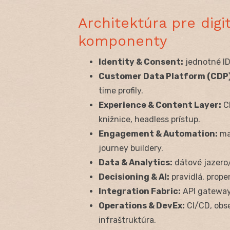
Architektúra pre digi
komponenty
Identity & Consent:
jednotné ID
Customer Data Platform (CDP)
time profily.
Experience & Content Layer:
C
knižnice, headless prístup.
Engagement & Automation:
ma
journey buildery.
Data & Analytics:
dátové jazero/
Decisioning & AI:
pravidlá, prope
Integration Fabric:
API gateway,
Operations & DevEx:
CI/CD, obse
infraštruktúra.