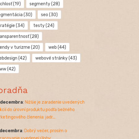
chlosť
(19)
segmenty
(28)
egmentácia
(30)
seo
(30)
tratégie
(34)
testy
(24)
ransparentnosť
(28)
rendy v turizme
(20)
web
(44)
ebdesign
(42)
webové stránky
(43)
ww
(42)
oradňa
. decembra
:
Nižšie je zaradenie uvedených
kcií do úrovní produktu podľa bežného
ketingového členenia: jadr...
 decembra
:
Dobrý večer, prosím o
racovanie uvedenej úlohy