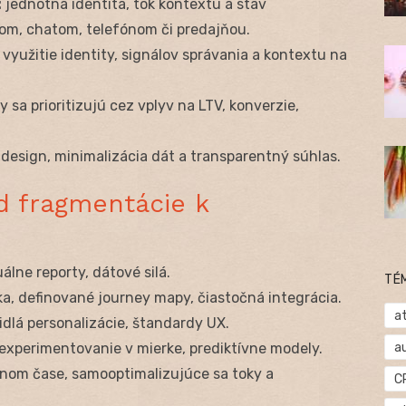
:
jednotná identita, tok kontextu a stav
om, chatom, telefónom či predajňou.
využitie identity, signálov správania a kontextu na
y sa prioritizujú cez vplyv na LTV, konverzie,
design, minimalizácia dát a transparentný súhlas.
d fragmentácie k
lne reporty, dátové silá.
TÉ
a, definované journey mapy, čiastočná integrácia.
at
idlá personalizácie, štandardy UX.
a
experimentovanie v mierke, prediktívne modely.
nom čase, samooptimalizujúce sa toky a
C