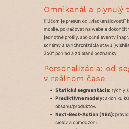
Omnikanál a plynulý 
Kľúčom je presun od „viackanálovosti“ 
mobile, pokračovať na webe a dokončiť 
jednotné profily, spoločné eventy (napr
schémy a synchronizácia stavu (wishlis
360° pohľad a zdieľané poznámky.
Personalizácia: od s
v reálnom čase
Statická segmentácia:
rýchly š
Prediktívne modely:
sklon ku kú
obsahu/produktov.
Next-Best-Action (NBA):
pravid
cieľov a obmedzení.