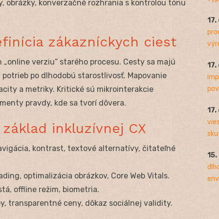
, obrázky, konverzačné rozhrania s kontrolou tónu
17.
pro
finícia zákazníckych ciest
výro
 „online verziu“ starého procesu. Cesty sa majú
17.
potrieb po dlhodobú starostlivosť. Mapovanie
imp
pov
ity a metriky. Kritické sú mikrointerakcie
omenty pravdy, kde sa tvorí dôvera.
17.
vie
 základ inkluzívnej CX
sku
igácia, kontrast, textové alternatívy, čitateľné
15.
dlh
oading, optimalizácia obrázkov, Core Web Vitals.
env
á, offline režim, biometria.
, transparentné ceny, dôkaz sociálnej validity.