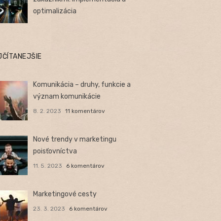
optimalizácia
JČÍTANEJŠIE
Komunikácia – druhy, funkcie a
význam komunikácie
8. 2. 2023
11 komentárov
Nové trendy v marketingu
poisťovníctva
11. 5. 2023
6 komentárov
Marketingové cesty
23. 3. 2023
6 komentárov