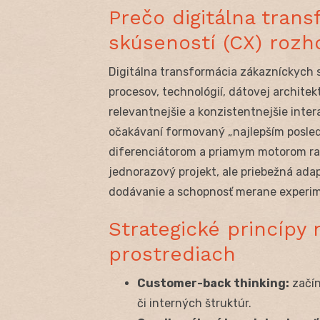
Prečo digitálna tran
skúseností (CX) rozh
Digitálna transformácia zákazníckych
procesov, technológií, dátovej architekt
relevantnejšie a konzistentnejšie inter
očakávaní formovaný „najlepším posle
diferenciátorom a priamym motorom rast
jednorazový projekt, ale priebežná adapt
dodávanie a schopnosť merane experi
Strategické princípy 
prostrediach
Customer-back thinking:
začín
či interných štruktúr.