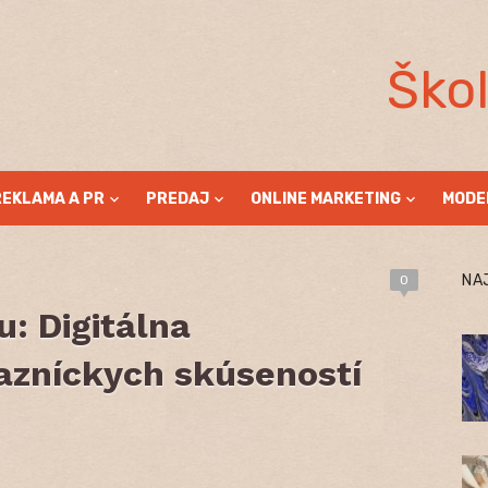
Ško
REKLAMA A PR
PREDAJ
ONLINE MARKETING
MODE
NA
0
u: Digitálna
azníckych skúseností