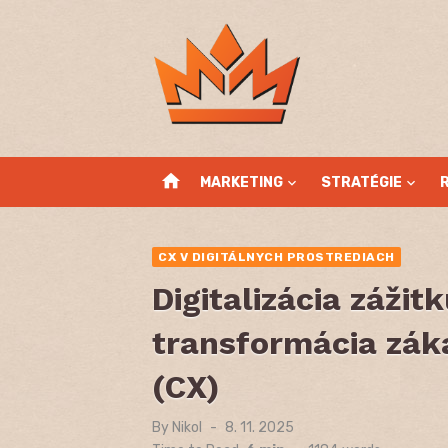
Skip
to
content
home
MARKETING
STRATÉGIE
CX V DIGITÁLNYCH PROSTREDIACH
Digitalizácia zážitk
transformácia zák
(CX)
By
Nikol
Posted
8. 11. 2025
on