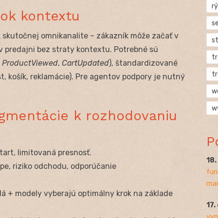
rý
tok kontextu
s
k skutočnej omnikanalite – zákazník môže začať v
s
v predajni bez straty kontextu. Potrebné sú
t
.
ProductViewed
,
CartUpdated
), štandardizované
t
t, košík, reklamácie). Pre agentov podpory je nutný
w
w
egmentácie k rozhodovaniu
P
tart, limitovaná presnosť.
18
pe, riziko odchodu, odporúčanie
fun
mar
lá + modely vyberajú optimálny krok na základe
17.
vyp