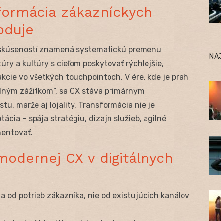
sformácia zákazníckych
oduje
 skúseností znamená systematickú premenu
NA
úry a kultúry s cieľom poskytovať rýchlejšie,
akcie vo všetkých touchpointoch. V ére, kde je prah
dným zážitkom“, sa CX stáva primárnym
u, marže aj lojality. Transformácia nie je
ácia – spája stratégiu, dizajn služieb, agilné
mentovať.
modernej CX v digitálnych
a od potrieb zákazníka, nie od existujúcich kanálov