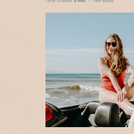
Time to Read:
6 min
-
1184
words