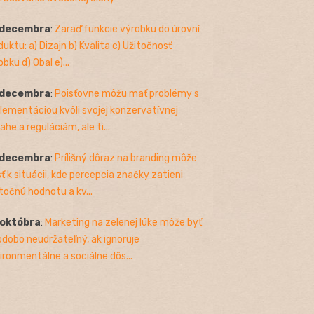
 decembra
:
Zaraď funkcie výrobku do úrovní
duktu: a) Dizajn b) Kvalita c) Užitočnosť
bku d) Obal e)...
 decembra
:
Poisťovne môžu mať problémy s
lementáciou kvôli svojej konzervatívnej
ahe a reguláciám, ale ti...
 decembra
:
Prílišný dôraz na branding môže
sť k situácii, kde percepcia značky zatieni
točnú hodnotu a kv...
 októbra
:
Marketing na zelenej lúke môže byť
odobo neudržateľný, ak ignoruje
ironmentálne a sociálne dôs...