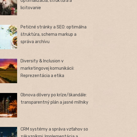
Optimalizácia, štruktúra a
licitovanie
Petičné stránky a SEO: optimálna
štruktúra, schema markup a
správa archívu
Diversity & Inclusion v
marketingovej komunikácii:
Reprezentácia a etika
Obnova dôvery po kríze/škandále:
transparentný plán a jasné míľniky
CRM systémy a správa vzťahov so
zákazníkmi: Implementácia a