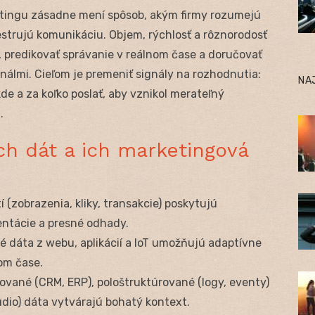
ketingu zásadne mení spôsob, akým firmy rozumejú
strujú komunikáciu. Objem, rýchlosť a rôznorodosť
predikovať správanie v reálnom čase a doručovať
álmi. Cieľom je premeniť signály na rozhodnutia:
NA
de a za koľko poslať, aby vznikol merateľný
.
ých dát a ich marketingová
í (zobrazenia, kliky, transakcie) poskytujú
mentácie a presné odhady.
 dáta z webu, aplikácií a IoT umožňujú adaptívne
om čase.
ované (CRM, ERP), pološtruktúrované (logy, eventy)
udio) dáta vytvárajú bohatý kontext.