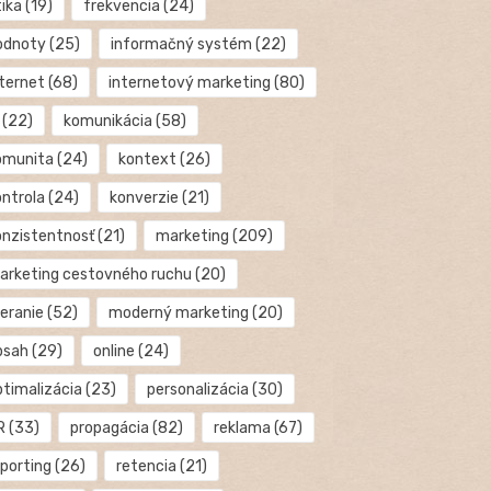
tika
(19)
frekvencia
(24)
odnoty
(25)
informačný systém
(22)
nternet
(68)
internetový marketing
(80)
(22)
komunikácia
(58)
omunita
(24)
kontext
(26)
ontrola
(24)
konverzie
(21)
onzistentnosť
(21)
marketing
(209)
arketing cestovného ruchu
(20)
eranie
(52)
moderný marketing
(20)
bsah
(29)
online
(24)
ptimalizácia
(23)
personalizácia
(30)
R
(33)
propagácia
(82)
reklama
(67)
eporting
(26)
retencia
(21)