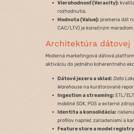
Vierohodnosť (Veracity):
kvalit
rozhodnutia.
Hodnota (Value):
premena dát na
CAC/LTV) je konečným meradlom
Architektúra dátovej
Moderná marketingová dátová platforma
aktiváciu do jedného koherentného ek
Dátové jezero a sklad:
Data Lak
Warehouse
na kurátorované report
Ingestion a streaming:
ETL/ELT 
mobilné SDK, POS a externé zdroj
Identita a konsolidácia:
riešeni
profilov naprieč zariadeniami a ka
Feature store a model registry