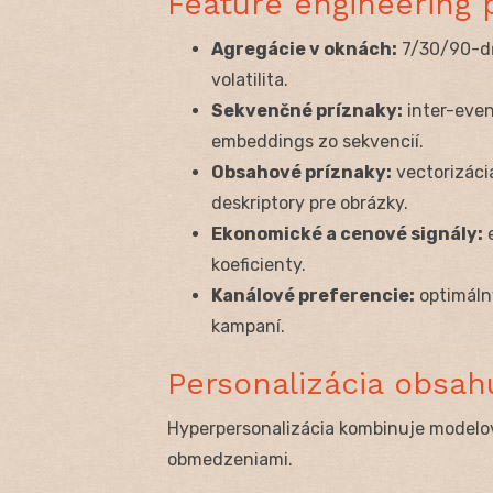
Feature engineering 
Agregácie v oknách:
7/30/90-dň
volatilita.
Sekvenčné príznaky:
inter-even
embeddings zo sekvencií.
Obsahové príznaky:
vectorizáci
deskriptory pre obrázky.
Ekonomické a cenové signály:
e
koeficienty.
Kanálové preferencie:
optimálny
kampaní.
Personalizácia obsah
Hyperpersonalizácia kombinuje modelov
obmedzeniami.