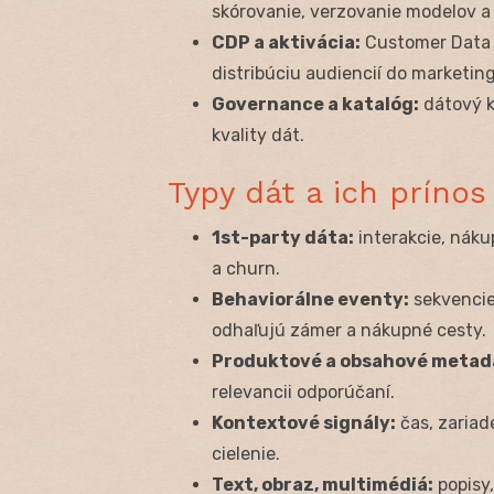
skórovanie, verzovanie modelov a
CDP a aktivácia:
Customer Data 
distribúciu audiencií do marketin
Governance a katalóg:
dátový ka
kvality dát.
Typy dát a ich príno
1st-party dáta:
interakcie, náku
a churn.
Behaviorálne eventy:
sekvencie
odhaľujú zámer a nákupné cesty.
Produktové a obsahové metad
relevancii odporúčaní.
Kontextové signály:
čas, zariad
cielenie.
Text, obraz, multimédiá:
popisy,