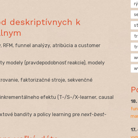
rý
s
od deskriptívnych k
s
álnym
t
, RFM, funnel analýzy, atribúcia a customer
t
w
ty modely (pravdepodobnosť reakcie), modely
w
trovanie, faktorizačné stroje, sekvenčné
P
nkrementálneho efektu (T-/S-/X-learner, causal
18
fun
tové bandity a policy learning pre
next-best-
mar
17.
vyp