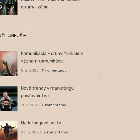
optimalizácia
JČÍTANEJŠIE
Komunikácia – druhy, funkcie a
význam komunikácie
8. 2. 2023
11 komentárov
Nové trendy v marketingu
poisťovníctva
11. 5. 2023
6 komentárov
Marketingové cesty
23. 3. 2023
6 komentárov