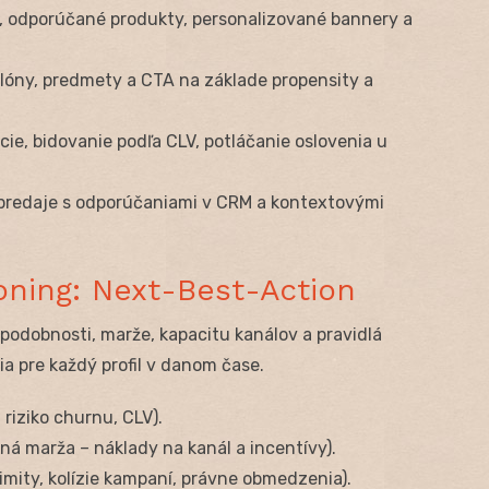
, odporúčané produkty, personalizované bannery a
óny, predmety a CTA na základe propensity a
cie, bidovanie podľa CLV, potláčanie oslovenia u
predaje s odporúčaniami v CRM a kontextovými
oning: Next-Best-Action
odobnosti, marže, kapacitu kanálov a pravidlá
ia pre každý profil v danom čase.
 riziko churnu, CLV).
á marža – náklady na kanál a incentívy).
mity, kolízie kampaní, právne obmedzenia).