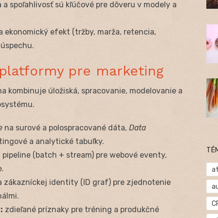
a a spoľahlivosť sú kľúčové pre dôveru v modely a
 ekonomický efekt (tržby, marža, retencia,
 úspechu.
 platformy pre marketing
 kombinuje úložiská, spracovanie, modelovanie a
osystému.
e
na surové a polospracované dáta,
Data
ingové a analytické tabuľky.
TÉ
pipeline (batch + stream) pre webové eventy,
e.
at
a zákazníckej identity (ID graf) pre zjednotenie
a
nálmi.
C
:
zdieľané príznaky pre tréning a produkčné