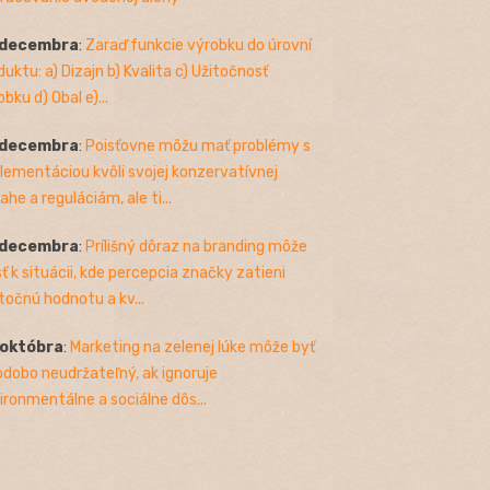
 decembra
:
Zaraď funkcie výrobku do úrovní
duktu: a) Dizajn b) Kvalita c) Užitočnosť
bku d) Obal e)...
 decembra
:
Poisťovne môžu mať problémy s
lementáciou kvôli svojej konzervatívnej
ahe a reguláciám, ale ti...
 decembra
:
Prílišný dôraz na branding môže
sť k situácii, kde percepcia značky zatieni
točnú hodnotu a kv...
 októbra
:
Marketing na zelenej lúke môže byť
odobo neudržateľný, ak ignoruje
ironmentálne a sociálne dôs...