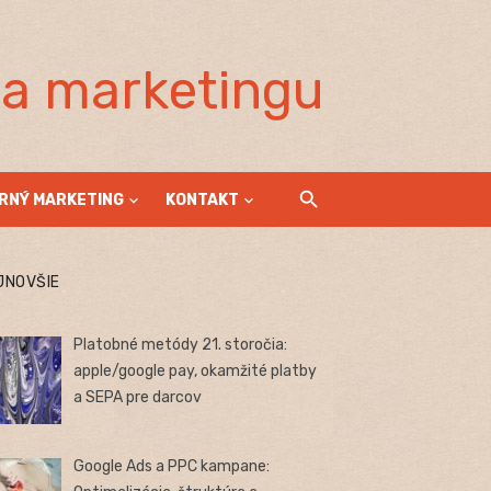
la marketingu
RNÝ MARKETING
KONTAKT
JNOVŠIE
Platobné metódy 21. storočia:
apple/google pay, okamžité platby
a SEPA pre darcov
Google Ads a PPC kampane: