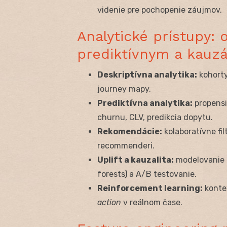
videnie pre pochopenie záujmov.
Analytické prístupy: 
prediktívnym a kauz
Deskriptívna analytika:
kohorty
journey mapy.
Prediktívna analytika:
propensi
churnu, CLV, predikcia dopytu.
Rekomendácie:
kolaboratívne fil
recommenderi.
Uplift a kauzalita:
modelovanie i
forests) a A/B testovanie.
Reinforcement learning:
kontex
action
v reálnom čase.