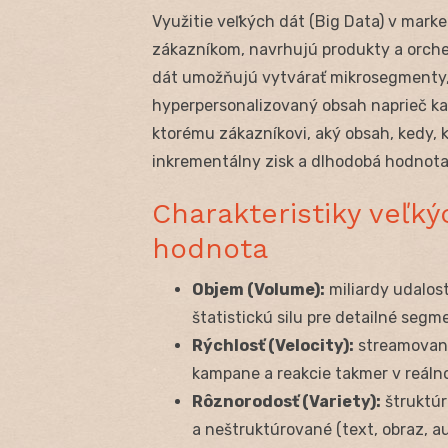
Využitie veľkých dát (Big Data) v mar
zákazníkom, navrhujú produkty a orche
dát umožňujú vytvárať mikrosegmenty, 
hyperpersonalizovaný obsah naprieč kan
ktorému zákazníkovi, aký obsah, kedy, k
inkrementálny zisk a dlhodobá hodnota
Charakteristiky veľk
hodnota
Objem (Volume):
miliardy udalost
štatistickú silu pre detailné seg
Rýchlosť (Velocity):
streamované
kampane a reakcie takmer v reáln
Rôznorodosť (Variety):
štruktúr
a neštruktúrované (text, obraz, a