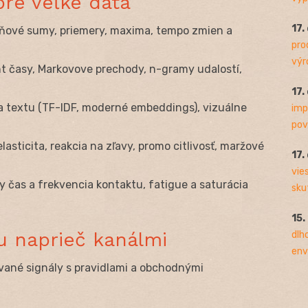
pre veľké dáta
17.
ové sumy, priemery, maxima, tempo zmien a
pro
výro
t časy, Markovove prechody, n-gramy udalostí,
17.
a textu (TF-IDF, moderné embeddings), vizuálne
imp
pov
lasticita, reakcia na zľavy, promo citlivosť, maržové
17.
vie
 čas a frekvencia kontaktu, fatigue a saturácia
sku
15.
u naprieč kanálmi
dlh
env
ané signály s pravidlami a obchodnými