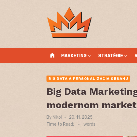
Skip
to
content
home
MARKETING
STRATÉGIE
BIG DATA A PERSONALIZÁCIA OBSAHU
Big Data Marketing
modernom marketi
By
Nikol
Posted
20. 11. 2025
on
Time to Read:
-
words