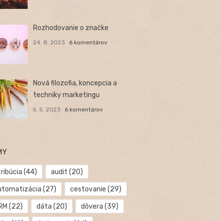
Rozhodovanie o značke
24. 8. 2023
6 komentárov
Nová filozofia, koncepcia a
techniky marketingu
5. 5. 2023
6 komentárov
MY
ribúcia
(44)
audit
(20)
utomatizácia
(27)
cestovanie
(29)
RM
(22)
dáta
(20)
dôvera
(39)