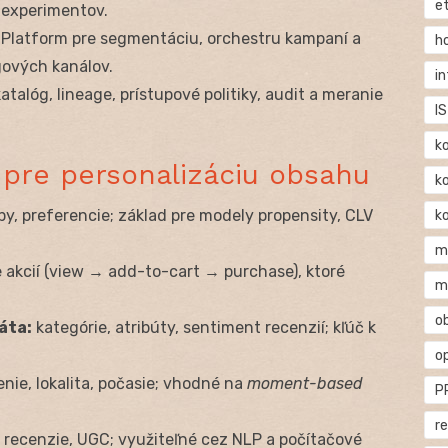
e
 experimentov.
Platform pre segmentáciu, orchestru kampaní a
h
gových kanálov.
i
talóg, lineage, prístupové politiky, audit a meranie
IS
k
s pre personalizáciu obsahu
k
py, preferencie; základ pre modely propensity, CLV
k
m
 akcií (view → add-to-cart → purchase), ktoré
m
o
áta:
kategórie, atribúty, sentiment recenzií; kľúč k
o
enie, lokalita, počasie; vhodné na
moment-based
P
r
 recenzie, UGC; využiteľné cez NLP a počítačové