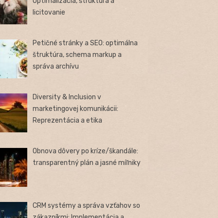
Optimalizácia, štruktúra a
licitovanie
Petičné stránky a SEO: optimálna
štruktúra, schema markup a
správa archívu
Diversity & Inclusion v
marketingovej komunikácii:
Reprezentácia a etika
Obnova dôvery po kríze/škandále:
transparentný plán a jasné míľniky
CRM systémy a správa vzťahov so
zákazníkmi: Implementácia a