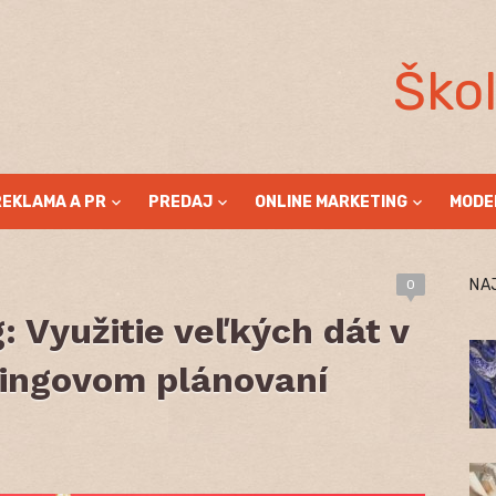
Ško
REKLAMA A PR
PREDAJ
ONLINE MARKETING
MODE
NA
0
: Využitie veľkých dát v
ngovom plánovaní