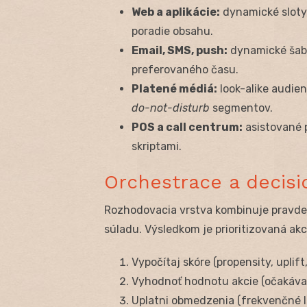
Web a aplikácie:
dynamické sloty
poradie obsahu.
Email, SMS, push:
dynamické šabl
preferovaného času.
Platené médiá:
look-alike audien
do-not-disturb
segmentov.
POS a call centrum:
asistované 
skriptami.
Orchestrace a decisi
Rozhodovacia vrstva kombinuje pravdep
súladu. Výsledkom je prioritizovaná akc
Vypočítaj skóre (propensity, uplift,
Vyhodnoť hodnotu akcie (očakávan
Uplatni obmedzenia (frekvenčné li