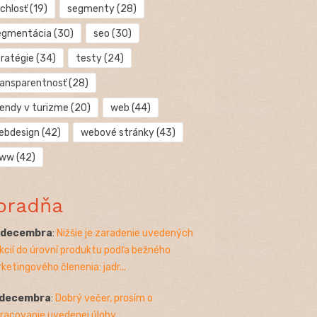
chlosť
(19)
segmenty
(28)
egmentácia
(30)
seo
(30)
tratégie
(34)
testy
(24)
ransparentnosť
(28)
rendy v turizme
(20)
web
(44)
ebdesign
(42)
webové stránky
(43)
ww
(42)
oradňa
. decembra
:
Nižšie je zaradenie uvedených
kcií do úrovní produktu podľa bežného
ketingového členenia: jadr...
 decembra
:
Dobrý večer, prosím o
racovanie uvedenej úlohy