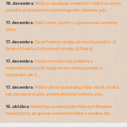
18. decembra
:
Nižšie je zaradenie uvedených funkcií do úrovní
produktu podľa bežného marketingového členenia: jadr...
17. decembra
:
Dobrý večer, prosím o vypracovanie uvedenej
úlohy
17. decembra
:
Zaraď funkcie výrobku do úrovní produktu: a)
Dizajn b) Kvalita c) Užitočnosť výrobku d) Obal e)...
17. decembra
:
Poisťovne môžu mať problémy s
implementáciou kvôli svojej konzervatívnej povahe a
reguláciám, ale ti...
17. decembra
:
Prílišný dôraz na branding môže viesť k situácii,
kde percepcia značky zatieni skutočnú hodnotu a kv...
15. októbra
:
Marketing na zelenej lúke môže byť dlhodobo
neudržateľný, ak ignoruje environmentálne a sociálne dôs...