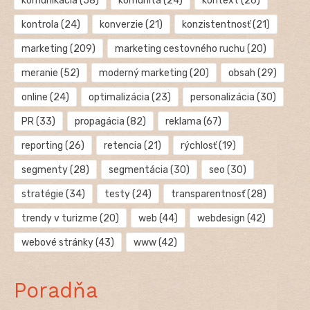
komunikácia
(58)
komunita
(24)
kontext
(26)
kontrola
(24)
konverzie
(21)
konzistentnosť
(21)
marketing
(209)
marketing cestovného ruchu
(20)
meranie
(52)
moderný marketing
(20)
obsah
(29)
online
(24)
optimalizácia
(23)
personalizácia
(30)
PR
(33)
propagácia
(82)
reklama
(67)
reporting
(26)
retencia
(21)
rýchlosť
(19)
segmenty
(28)
segmentácia
(30)
seo
(30)
stratégie
(34)
testy
(24)
transparentnosť
(28)
trendy v turizme
(20)
web
(44)
webdesign
(42)
webové stránky
(43)
www
(42)
Poradňa