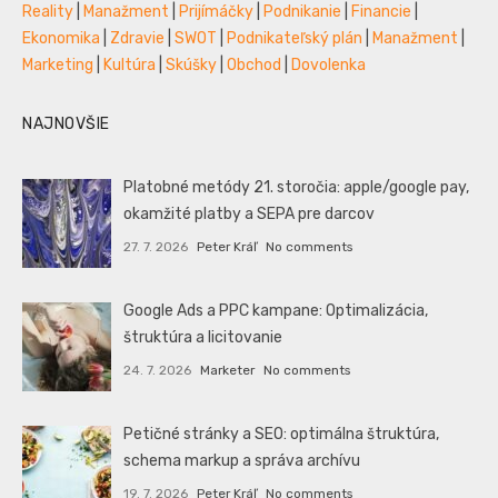
Reality
|
Manažment
|
Prijímáčky
|
Podnikanie
|
Financie
|
Ekonomika
|
Zdravie
|
SWOT
|
Podnikateľský plán
|
Manažment
|
Marketing
|
Kultúra
|
Skúšky
|
Obchod
|
Dovolenka
NAJNOVŠIE
Platobné metódy 21. storočia: apple/google pay,
okamžité platby a SEPA pre darcov
27. 7. 2026
Peter Kráľ
No comments
Google Ads a PPC kampane: Optimalizácia,
štruktúra a licitovanie
24. 7. 2026
Marketer
No comments
Petičné stránky a SEO: optimálna štruktúra,
schema markup a správa archívu
19. 7. 2026
Peter Kráľ
No comments