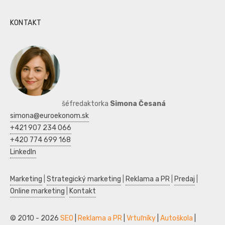
KONTAKT
šéfredaktorka
Simona Česaná
simona@euroekonom.sk
+421 907 234 066
+420 774 699 168
LinkedIn
Marketing
|
Strategický marketing
|
Reklama a PR
|
Predaj
|
Online marketing
|
Kontakt
© 2010 - 2026
SEO
|
Reklama a PR
|
Vrtuľníky
|
Autoškola
|