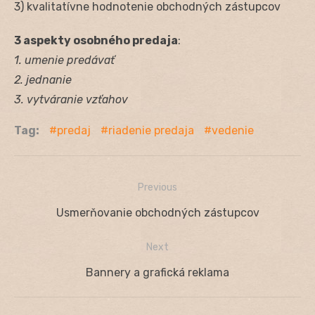
3) kvalitatívne hodnotenie obchodných zástupcov
3 aspekty osobného predaja
:
1. umenie predávať
2. jednanie
3. vytváranie vzťahov
Tag:
predaj
riadenie predaja
vedenie
Previous
Navigácia
Previous
Usmerňovanie obchodných zástupcov
v
post:
Next
článku
Next
Bannery a grafická reklama
post: