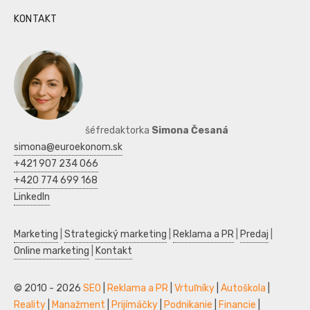
KONTAKT
šéfredaktorka
Simona Česaná
simona@euroekonom.sk
+421 907 234 066
+420 774 699 168
LinkedIn
Marketing
|
Strategický marketing
|
Reklama a PR
|
Predaj
|
Online marketing
|
Kontakt
© 2010 - 2026
SEO
|
Reklama a PR
|
Vrtuľníky
|
Autoškola
|
Reality
|
Manažment
|
Prijímáčky
|
Podnikanie
|
Financie
|