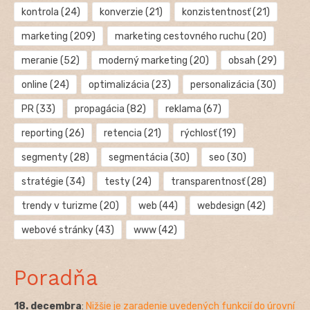
kontrola
(24)
konverzie
(21)
konzistentnosť
(21)
marketing
(209)
marketing cestovného ruchu
(20)
meranie
(52)
moderný marketing
(20)
obsah
(29)
online
(24)
optimalizácia
(23)
personalizácia
(30)
PR
(33)
propagácia
(82)
reklama
(67)
reporting
(26)
retencia
(21)
rýchlosť
(19)
segmenty
(28)
segmentácia
(30)
seo
(30)
stratégie
(34)
testy
(24)
transparentnosť
(28)
trendy v turizme
(20)
web
(44)
webdesign
(42)
webové stránky
(43)
www
(42)
Poradňa
18. decembra
:
Nižšie je zaradenie uvedených funkcií do úrovní