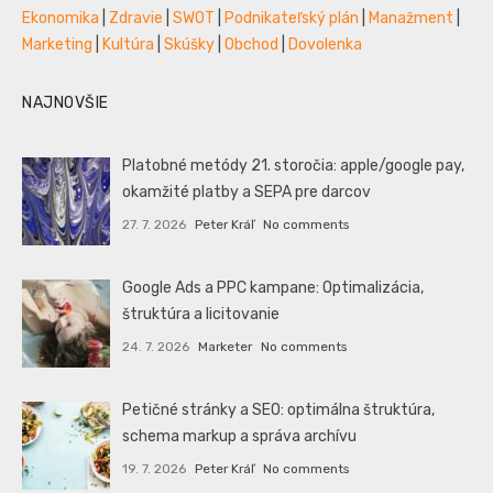
Ekonomika
|
Zdravie
|
SWOT
|
Podnikateľský plán
|
Manažment
|
Marketing
|
Kultúra
|
Skúšky
|
Obchod
|
Dovolenka
NAJNOVŠIE
Platobné metódy 21. storočia: apple/google pay,
okamžité platby a SEPA pre darcov
27. 7. 2026
Peter Kráľ
No comments
Google Ads a PPC kampane: Optimalizácia,
štruktúra a licitovanie
24. 7. 2026
Marketer
No comments
Petičné stránky a SEO: optimálna štruktúra,
schema markup a správa archívu
19. 7. 2026
Peter Kráľ
No comments