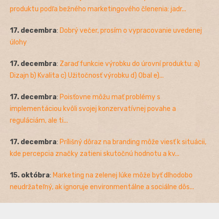
produktu podľa bežného marketingového členenia: jadr...
17. decembra
:
Dobrý večer, prosím o vypracovanie uvedenej
úlohy
17. decembra
:
Zaraď funkcie výrobku do úrovní produktu: a)
Dizajn b) Kvalita c) Užitočnosť výrobku d) Obal e)...
17. decembra
:
Poisťovne môžu mať problémy s
implementáciou kvôli svojej konzervatívnej povahe a
reguláciám, ale ti...
17. decembra
:
Prílišný dôraz na branding môže viesť k situácii,
kde percepcia značky zatieni skutočnú hodnotu a kv...
15. októbra
:
Marketing na zelenej lúke môže byť dlhodobo
neudržateľný, ak ignoruje environmentálne a sociálne dôs...