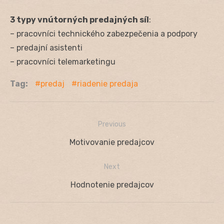
3 typy vnútorných predajných síl
:
– pracovníci technického zabezpečenia a podpory
– predajní asistenti
– pracovníci telemarketingu
Tag:
predaj
riadenie predaja
Previous
Navigácia
Previous
Motivovanie predajcov
v
post:
Next
článku
Next
Hodnotenie predajcov
post: