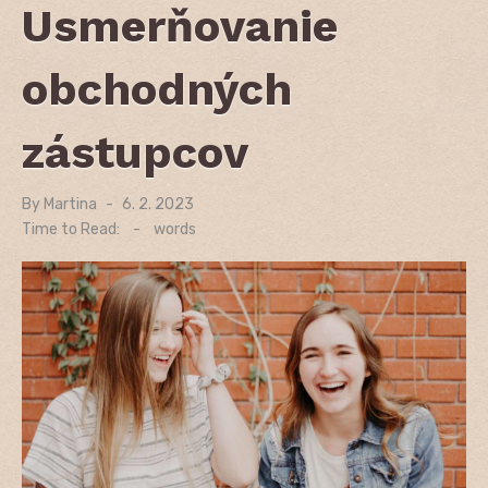
Usmerňovanie
obchodných
zástupcov
By
Martina
Posted
6. 2. 2023
on
Time to Read:
-
words