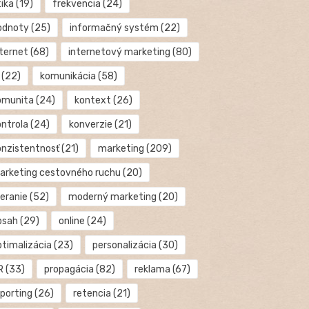
tika
(19)
frekvencia
(24)
odnoty
(25)
informačný systém
(22)
nternet
(68)
internetový marketing
(80)
(22)
komunikácia
(58)
omunita
(24)
kontext
(26)
ontrola
(24)
konverzie
(21)
onzistentnosť
(21)
marketing
(209)
arketing cestovného ruchu
(20)
eranie
(52)
moderný marketing
(20)
bsah
(29)
online
(24)
ptimalizácia
(23)
personalizácia
(30)
R
(33)
propagácia
(82)
reklama
(67)
eporting
(26)
retencia
(21)