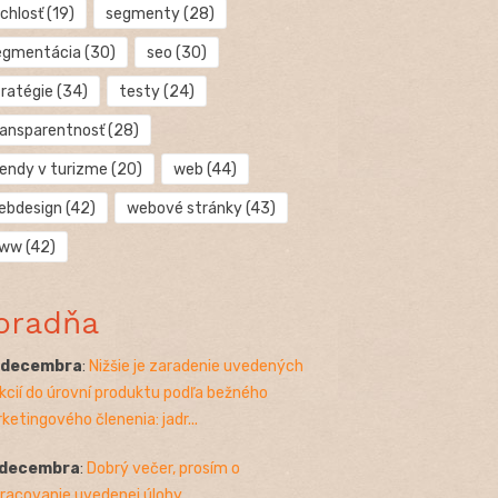
chlosť
(19)
segmenty
(28)
egmentácia
(30)
seo
(30)
tratégie
(34)
testy
(24)
ransparentnosť
(28)
rendy v turizme
(20)
web
(44)
ebdesign
(42)
webové stránky
(43)
ww
(42)
oradňa
. decembra
:
Nižšie je zaradenie uvedených
kcií do úrovní produktu podľa bežného
ketingového členenia: jadr...
 decembra
:
Dobrý večer, prosím o
racovanie uvedenej úlohy