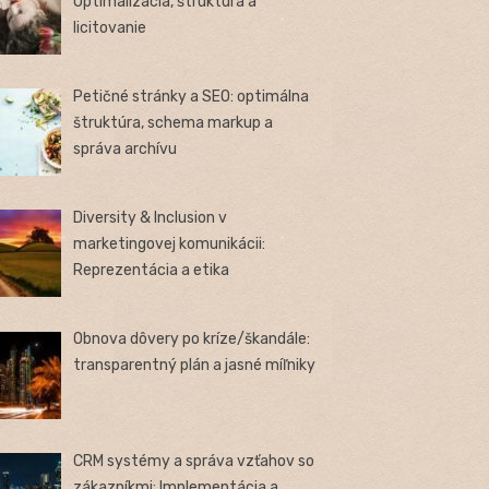
Optimalizácia, štruktúra a
licitovanie
Petičné stránky a SEO: optimálna
štruktúra, schema markup a
správa archívu
Diversity & Inclusion v
marketingovej komunikácii:
Reprezentácia a etika
Obnova dôvery po kríze/škandále:
transparentný plán a jasné míľniky
CRM systémy a správa vzťahov so
zákazníkmi: Implementácia a