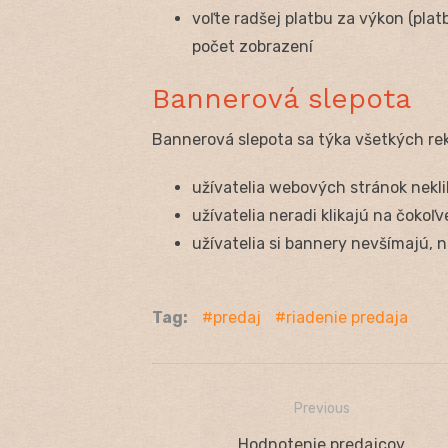
voľte radšej platbu za výkon (platb
počet zobrazení
Bannerová slepota
Bannerová slepota sa týka všetkých rek
užívatelia webových stránok nekli
užívatelia neradi klikajú na čokoľ
užívatelia si bannery nevšímajú, n
Tag:
predaj
riadenie predaja
Previous
Navigácia
Previous
Hodnotenie predajcov