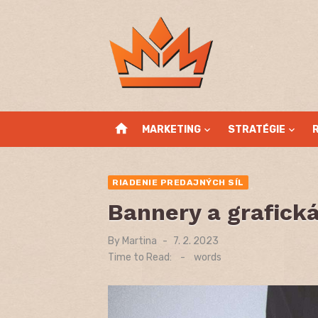
Skip
to
content
home
MARKETING
STRATÉGIE
RIADENIE PREDAJNÝCH SÍL
Bannery a grafick
By
Martina
Posted
7. 2. 2023
on
Time to Read:
-
words