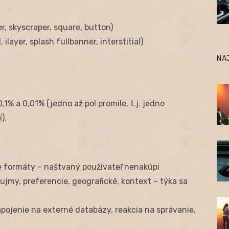
r, skyscraper, square, button)
 ilayer, splash fullbanner, interstitial)
NA
% a 0,01% (jedno až pol promile, t.j. jedno
).
e formáty – naštvaný používateľ nenakúpi
áujmy, preferencie, geografické, kontext – týka sa
apojenie na externé databázy, reakcia na správanie,