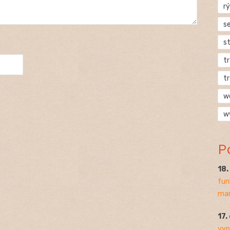
rý
s
s
t
t
w
w
P
18
fun
mar
17.
vyp