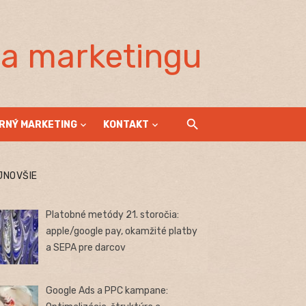
la marketingu
RNÝ MARKETING
KONTAKT
JNOVŠIE
Platobné metódy 21. storočia:
apple/google pay, okamžité platby
a SEPA pre darcov
Google Ads a PPC kampane: