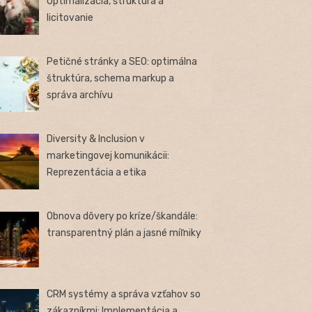
Optimalizácia, štruktúra a
licitovanie
Petičné stránky a SEO: optimálna
štruktúra, schema markup a
správa archívu
Diversity & Inclusion v
marketingovej komunikácii:
Reprezentácia a etika
Obnova dôvery po kríze/škandále:
transparentný plán a jasné míľniky
CRM systémy a správa vzťahov so
zákazníkmi: Implementácia a