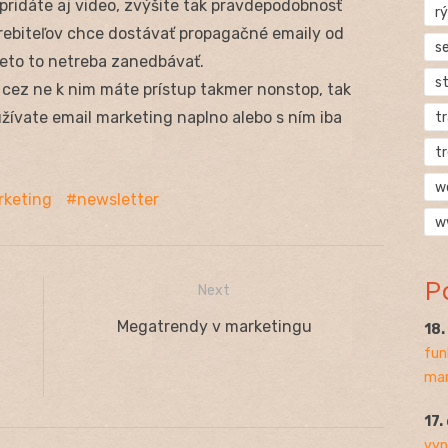
 pridáte aj video, zvýšite tak pravdepodobnosť
rý
trebiteľov chce dostávať propagačné emaily od
s
reto to netreba zanedbávať.
s
 cez ne k nim máte prístup takmer nonstop, tak
užívate email marketing naplno alebo s ním iba
t
t
w
rketing
newsletter
w
P
Next
Next
Megatrendy v marketingu
18
fun
post:
mar
17.
vyp