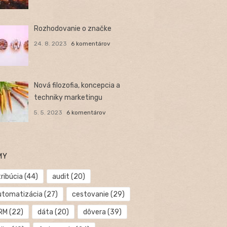
Rozhodovanie o značke
24. 8. 2023
6 komentárov
Nová filozofia, koncepcia a
techniky marketingu
5. 5. 2023
6 komentárov
MY
ribúcia
(44)
audit
(20)
utomatizácia
(27)
cestovanie
(29)
RM
(22)
dáta
(20)
dôvera
(39)