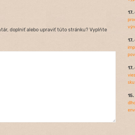
17.
pro
výro
ár, doplniť alebo upraviť túto stránku? Vyplňte
17.
imp
pov
17.
vie
sku
15.
dlh
env