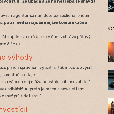
rých ľudí, že upadá a že ho netreba, je pravda
gových agentúr sa naň doteraz spolieha, pričom
iž
patrí medzi najúčinnejšie komunikačné
NA
 ešte aj dnes a akú úlohu v ňom zohráva pútavý
mto článku.
ho výhody
že pri ich správnom využití si tak môžete zvýšiť
aj samotné predaje.
e sa vám do nej môžu neustále prihlasovať ďalší a
vek odhlásiť. Aj preto je práca s newslettermi
nebyť príliš dotieraví.
vestícií