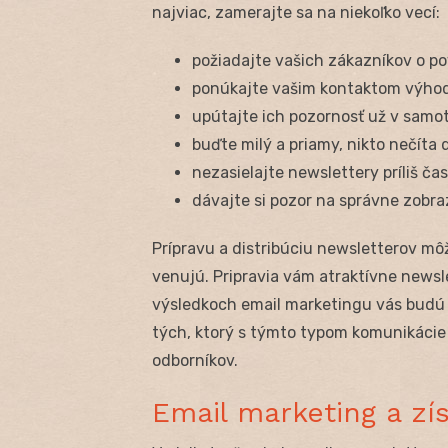
najviac, zamerajte sa na niekoľko vecí:
požiadajte vašich zákazníkov o po
ponúkajte vašim kontaktom výhody
upútajte ich pozornosť už v sam
buďte milý a priamy, nikto nečíta 
nezasielajte newslettery príliš ča
dávajte si pozor na správne zobr
Prípravu a distribúciu newsletterov mô
venujú. Pripravia vám atraktívne newsl
výsledkoch email marketingu vás budú 
tých, ktorý s týmto typom komunikácie
odborníkov.
Email marketing a zí