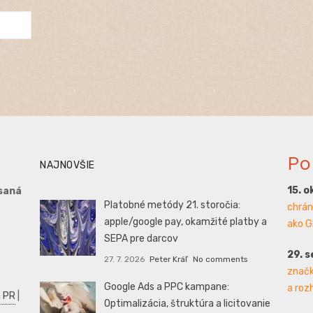
Po
NAJNOVŠIE
15. o
saná
Platobné metódy 21. storočia:
chrán
apple/google pay, okamžité platby a
ako G
SEPA pre darcov
29. 
27. 7. 2026
Peter Kráľ
No comments
značk
Google Ads a PPC kampane:
a roz
 PR
|
Optimalizácia, štruktúra a licitovanie