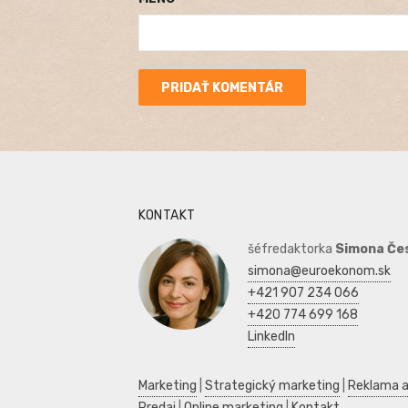
KONTAKT
šéfredaktorka
Simona Če
simona@euroekonom.sk
+421 907 234 066
+420 774 699 168
LinkedIn
Marketing
|
Strategický marketing
|
Reklama a
Predaj
|
Online marketing
|
Kontakt