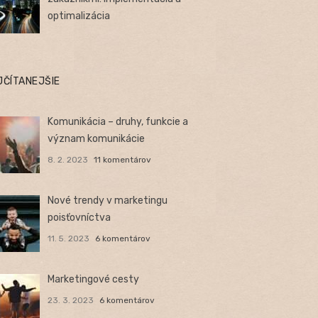
optimalizácia
JČÍTANEJŠIE
Komunikácia – druhy, funkcie a
význam komunikácie
8. 2. 2023
11 komentárov
Nové trendy v marketingu
poisťovníctva
11. 5. 2023
6 komentárov
Marketingové cesty
23. 3. 2023
6 komentárov