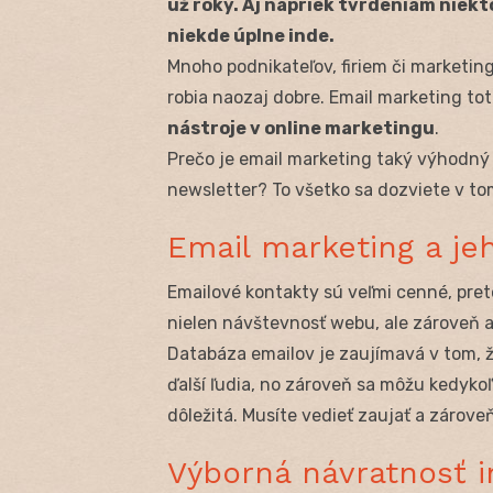
už roky. Aj napriek tvrdeniam niekto
niekde úplne inde.
Mnoho podnikateľov, firiem či marketin
robia naozaj dobre. Email marketing tot
nástroje v online marketingu
.
Prečo je email marketing taký výhodný
newsletter? To všetko sa dozviete v to
Email marketing a je
Emailové kontakty sú veľmi cenné, preto
nielen návštevnosť webu, ale zároveň 
Databáza emailov je zaujímavá v tom, ž
ďalší ľudia, no zároveň sa môžu kedykoľ
dôležitá. Musíte vedieť zaujať a zároveň 
Výborná návratnosť in