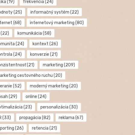
tika
(19)
frekvencia
(24)
odnoty
(25)
informačný systém
(22)
nternet
(68)
internetový marketing
(80)
(22)
komunikácia
(58)
omunita
(24)
kontext
(26)
ontrola
(24)
konverzie
(21)
onzistentnosť
(21)
marketing
(209)
arketing cestovného ruchu
(20)
eranie
(52)
moderný marketing
(20)
bsah
(29)
online
(24)
ptimalizácia
(23)
personalizácia
(30)
R
(33)
propagácia
(82)
reklama
(67)
eporting
(26)
retencia
(21)