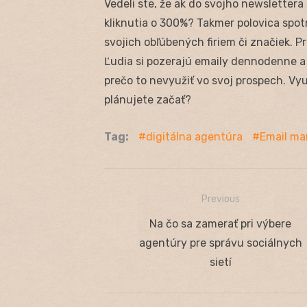
Vedeli ste, že ak do svojho newslettera
kliknutia o 300%? Takmer polovica spo
svojich obľúbených firiem či značiek. P
Ľudia si pozerajú emaily dennodenne a
prečo to nevyužiť vo svoj prospech. Vy
plánujete začať?
Tag:
digitálna agentúra
Email ma
Previous
Navigácia
Previous
Na čo sa zamerať pri výbere
v
post:
agentúry pre správu sociálnych
článku
sietí