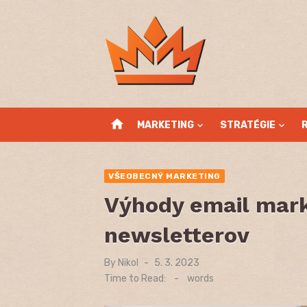
Skip
to
content
home
MARKETING
STRATÉGIE
VŠEOBECNÝ MARKETING
Výhody email mar
newsletterov
By
Nikol
Posted
5. 3. 2023
on
Time to Read:
-
words