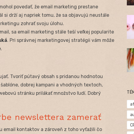
 mohol povedať, že email marketing prestane
ál si drží aj napriek tomu, že sa objavujú neustále
rketingu zohrať svoju úlohu.
il, sa email marketing stále teší veľkej popularite
ská
. Pri správnej marketingovej stratégii vám môže
.
ujať. Tvoriť pútavý obsah s pridanou hodnotou
j šablóne, dobrej kampani a vhodných textoch,
TÉ
webovú stránku prilákať množstvo ľudí. Dobrý
at
a
vorbe newslettera zamerať
C
zu email kontaktov a zároveň z toho vyťažili čo