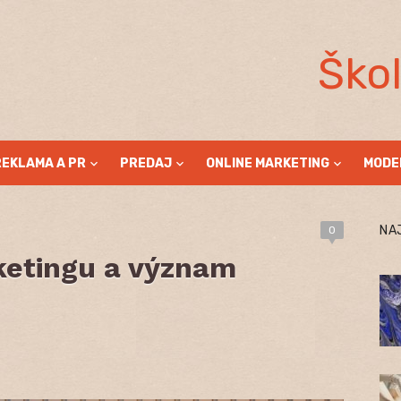
Ško
REKLAMA A PR
PREDAJ
ONLINE MARKETING
MODE
NA
0
ketingu a význam