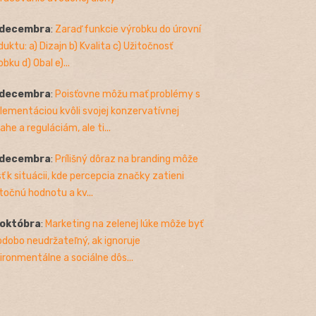
 decembra
:
Zaraď funkcie výrobku do úrovní
duktu: a) Dizajn b) Kvalita c) Užitočnosť
bku d) Obal e)...
 decembra
:
Poisťovne môžu mať problémy s
lementáciou kvôli svojej konzervatívnej
ahe a reguláciám, ale ti...
 decembra
:
Prílišný dôraz na branding môže
sť k situácii, kde percepcia značky zatieni
točnú hodnotu a kv...
 októbra
:
Marketing na zelenej lúke môže byť
odobo neudržateľný, ak ignoruje
ironmentálne a sociálne dôs...