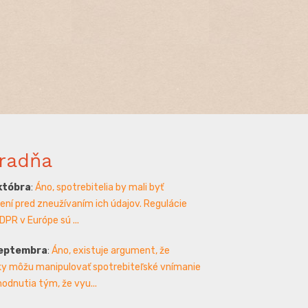
radňa
któbra
:
Áno, spotrebitelia by mali byť
ení pred zneužívaním ich údajov. Regulácie
DPR v Európe sú ...
septembra
:
Áno, existuje argument, že
y môžu manipulovať spotrebiteľské vnímanie
hodnutia tým, že vyu...