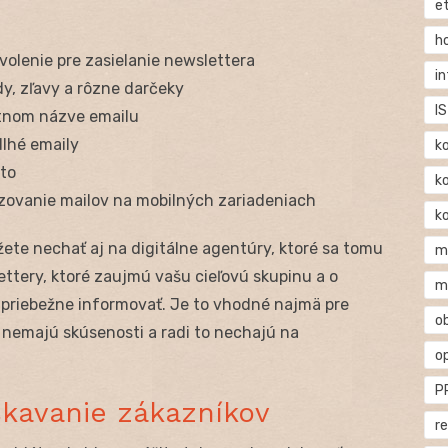
e
h
volenie pre zasielanie newslettera
i
, zľavy a rôzne darčeky
IS
otnom názve emailu
dlhé emaily
k
sto
k
azovanie mailov na mobilných zariadeniach
k
žete nechať aj na digitálne agentúry, ktoré sa tomu
m
ettery, ktoré zaujmú vašu cieľovú skupinu a o
m
priebežne informovať. Je to vhodné najmä pre
o
 nemajú skúsenosti a radi to nechajú na
o
P
skavanie zákazníkov
r