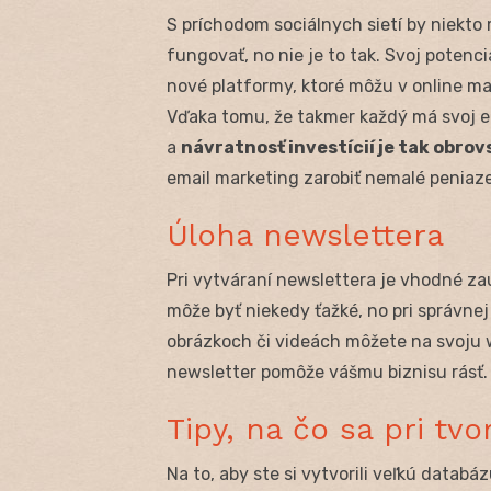
S príchodom sociálnych sietí by niekto
fungovať, no nie je to tak. Svoj potenci
nové platformy, ktoré môžu v online ma
Vďaka tomu, že takmer každý má svoj ema
a
návratnosť investícií je tak obrov
email marketing zarobiť nemalé peniaze
Úloha newslettera
Pri vytváraní newslettera je vhodné za
môže byť niekedy ťažké, no pri správne
obrázkoch či videách môžete na svoju 
newsletter pomôže vášmu biznisu rásť.
Tipy, na čo sa pri t
Na to, aby ste si vytvorili veľkú databá