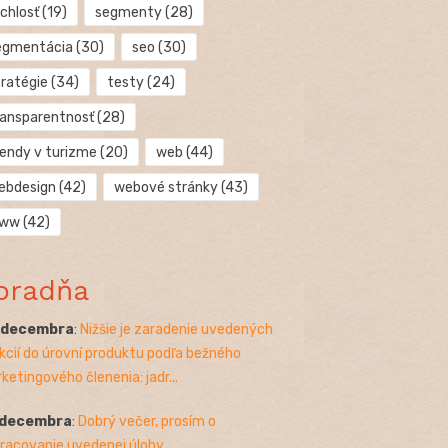
chlosť
(19)
segmenty
(28)
egmentácia
(30)
seo
(30)
tratégie
(34)
testy
(24)
ransparentnosť
(28)
rendy v turizme
(20)
web
(44)
ebdesign
(42)
webové stránky
(43)
ww
(42)
oradňa
. decembra
:
Nižšie je zaradenie uvedených
kcií do úrovní produktu podľa bežného
ketingového členenia: jadr...
 decembra
:
Dobrý večer, prosím o
racovanie uvedenej úlohy