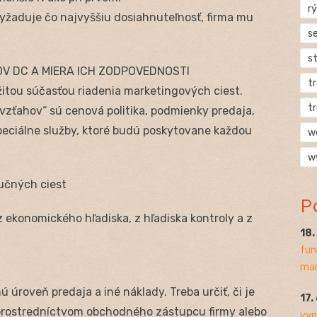
rý
 vyžaduje čo najvyššiu dosiahnuteľnosť, firma mu
s
s
V DC A MIERA ICH ZODPOVEDNOSTI
t
itou súčasťou riadenia marketingových ciest.
t
zťahov“ sú cenová politika, podmienky predaja,
špeciálne služby, ktoré budú poskytovane každou
w
w
bučných ciest
P
 ekonomického hľadiska, z hľadiska kontroly a z
18
fun
mar
úroveň predaja a iné náklady. Treba určiť, či je
17.
prostredníctvom obchodného zástupcu firmy alebo
vyp