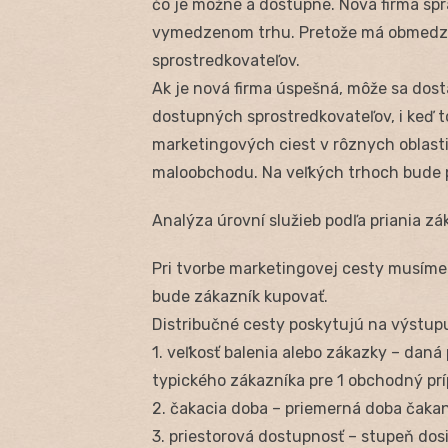
čo je možné a dostupné. Nová firma sp
vymedzenom trhu. Pretože má obmedzen
sprostredkovateľov.
Ak je nová firma úspešná, môže sa dosta
dostupných sprostredkovateľov, i keď 
marketingových ciest v rôznych oblast
maloobchodu. Na veľkých trhoch bude p
Analýza úrovní služieb podľa priania z
Pri tvorbe marketingovej cesty musíme n
bude zákazník kupovať.
Distribučné cesty poskytujú na výstupu
1. veľkosť balenia alebo zákazky – daná
typického zákazníka pre 1 obchodný pr
2. čakacia doba – priemerná doba čakan
3. priestorová dostupnosť – stupeň dos