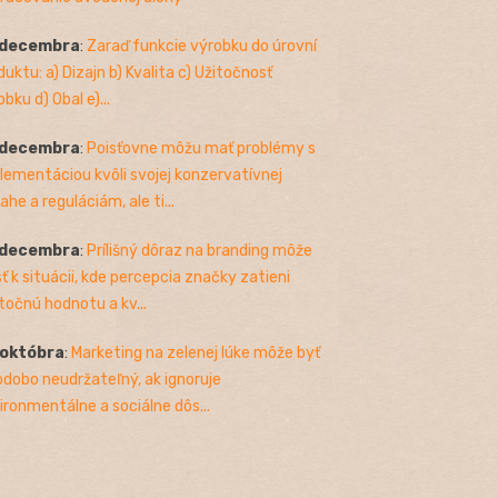
 decembra
:
Zaraď funkcie výrobku do úrovní
duktu: a) Dizajn b) Kvalita c) Užitočnosť
bku d) Obal e)...
 decembra
:
Poisťovne môžu mať problémy s
lementáciou kvôli svojej konzervatívnej
ahe a reguláciám, ale ti...
 decembra
:
Prílišný dôraz na branding môže
sť k situácii, kde percepcia značky zatieni
točnú hodnotu a kv...
 októbra
:
Marketing na zelenej lúke môže byť
odobo neudržateľný, ak ignoruje
ironmentálne a sociálne dôs...