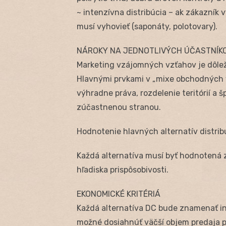
~ intenzívna distribúcia – ak zákazník
musí vyhovieť (saponáty, polotovary).
NÁROKY NA JEDNOTLIVÝCH ÚČASTNÍKO
Marketing vzájomných vzťahov je dôlež
Hlavnými prvkami v „mixe obchodných v
výhradne práva, rozdelenie teritórií a 
zúčastnenou stranou.
Hodnotenie hlavných alternatív distri
Každá alternatíva musí byť hodnotená z
hľadiska prispôsobivosti.
EKONOMICKÉ KRITÉRIÁ
Každá alternatíva DC bude znamenať inú 
možné dosiahnúť väčší objem predaja 