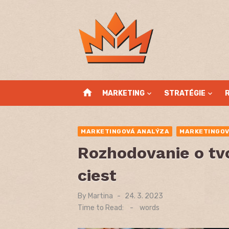
Skip
to
content
home
MARKETING
STRATÉGIE
MARKETINGOVÁ ANALÝZA
MARKETINGOV
Rozhodovanie o tv
ciest
By
Martina
Posted
24. 3. 2023
on
Time to Read:
-
words