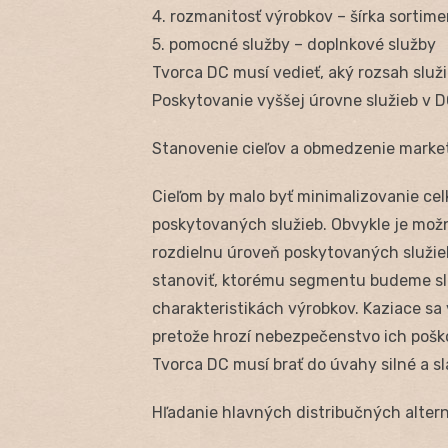
4. rozmanitosť výrobkov – šírka sortim
5. pomocné služby – doplnkové služby
Tvorca DC musí vedieť, aký rozsah služ
Poskytovanie vyššej úrovne služieb v D
Stanovenie cieľov a obmedzenie marke
Cieľom by malo byť minimalizovanie c
poskytovaných služieb. Obvykle je možn
rozdielnu úroveň poskytovaných služieb
stanoviť, ktorému segmentu budeme slúž
charakteristikách výrobkov. Kaziace sa
pretože hrozí nebezpečenstvo ich pošk
Tvorca DC musí brať do úvahy silné a s
Hľadanie hlavných distribučných altern