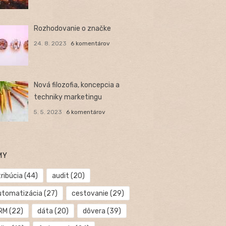
Rozhodovanie o značke
24. 8. 2023
6 komentárov
Nová filozofia, koncepcia a
techniky marketingu
5. 5. 2023
6 komentárov
MY
ribúcia
(44)
audit
(20)
utomatizácia
(27)
cestovanie
(29)
RM
(22)
dáta
(20)
dôvera
(39)