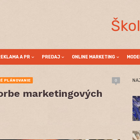
Ško
REKLAMA A PR
PREDAJ
ONLINE MARKETING
MODE
NA
É PLÁNOVANIE
0
orbe marketingových