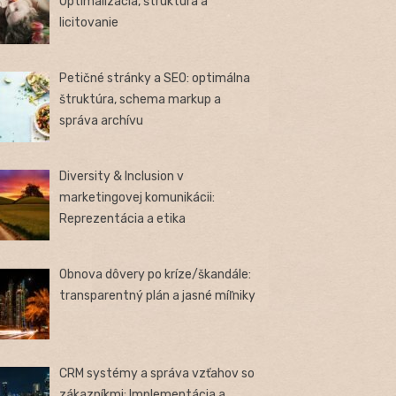
Optimalizácia, štruktúra a
licitovanie
Petičné stránky a SEO: optimálna
štruktúra, schema markup a
správa archívu
Diversity & Inclusion v
marketingovej komunikácii:
Reprezentácia a etika
Obnova dôvery po kríze/škandále:
transparentný plán a jasné míľniky
CRM systémy a správa vzťahov so
zákazníkmi: Implementácia a