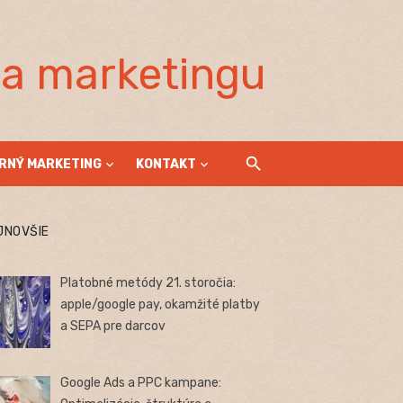
la marketingu
RNÝ MARKETING
KONTAKT
JNOVŠIE
Platobné metódy 21. storočia:
apple/google pay, okamžité platby
a SEPA pre darcov
Google Ads a PPC kampane: