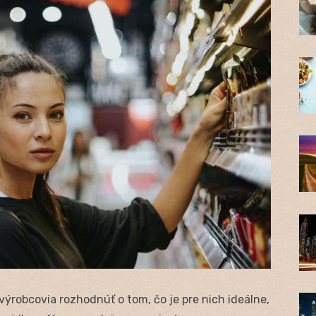
výrobcovia rozhodnúť o tom, čo je pre nich ideálne,