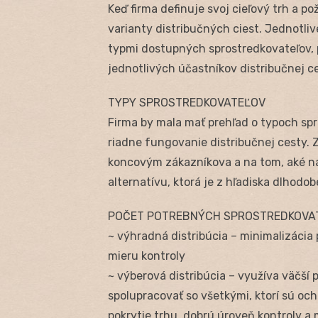
Keď firma definuje svoj cieľový trh a 
varianty distribučných ciest. Jednotliv
typmi dostupných sprostredkovateľov, 
jednotlivých účastníkov distribučnej c
TYPY SPROSTREDKOVATEĽOV
Firma by mala mať prehľad o typoch spr
riadne fungovanie distribučnej cesty. 
koncovým zákazníkova a na tom, aké ná
alternatívu, ktorá je z hľadiska dlhodob
POČET POTREBNÝCH SPROSTREDKOVA
~ výhradná distribúcia – minimalizáci
mieru kontroly
~ výberová distribúcia – využíva väčší 
spolupracovať so všetkými, ktorí sú oc
pokrytie trhu, dobrú úroveň kontroly a 