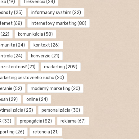
tika
(19)
frekvencia
(24)
odnoty
(25)
informačný systém
(22)
nternet
(68)
internetový marketing
(80)
(22)
komunikácia
(58)
omunita
(24)
kontext
(26)
ontrola
(24)
konverzie
(21)
onzistentnosť
(21)
marketing
(209)
arketing cestovného ruchu
(20)
eranie
(52)
moderný marketing
(20)
bsah
(29)
online
(24)
ptimalizácia
(23)
personalizácia
(30)
R
(33)
propagácia
(82)
reklama
(67)
eporting
(26)
retencia
(21)