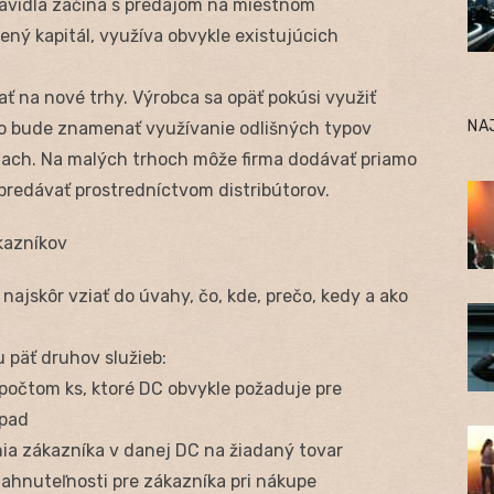
ravidla začína s predajom na miestnom
ý kapitál, využíva obvykle existujúcich
ť na nové trhy. Výrobca sa opäť pokúsi využiť
NA
to bude znamenať využívanie odlišných typov
iach. Na malých trhoch môže firma dodávať priamo
redávať prostredníctvom distribútorov.
ákazníkov
ajskôr vziať do úvahy, čo, kde, prečo, kedy a ako
 päť druhov služieb:
 počtom ks, ktoré DC obvykle požaduje pre
ípad
ia zákazníka v danej DC na žiadaný tovar
iahnuteľnosti pre zákazníka pri nákupe