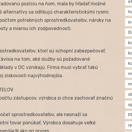
e
požadovanú pozíciu na ňom, mala by hľadať možné
é alternatívy sa odlišujú charakteristickými rysmi:
h
počtom potrebných sprostredkovateľov, nároky na
i
esty a mierou ich zodpovednosti.
IS
k
ostredkovateľov, ktorí sú schopní zabezpečovať
k
Závisia na tom, aké služby sú požadované
k
klady v DC vznikajú. Firma musí vybrať takú
m
ej ziskovosti najvýhodnejšia.
m
TEĽOV
o
a počtu zástupcov, výrobca si chce zachovať značnú
o
počet sprostredkovateľov, ale nesnaží sa
P
hotní tovar ponúkať. Výrobca dosahuje veľké
r
menšie N ako pri prvom.