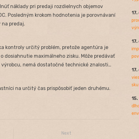
núť náklady pri predaji rozdielnych objemov
17.
 DC. Posledným krokom hodnotenia je porovnávaní
pro
 na predaj.
výro
17.
a kontroly určitý problém, pretože agentúra je
imp
í o dosiahnutie maximálneho zisku. Môže predávať
pov
o výrobcu, nemá dostatočné technické znalosti…
17.
vie
sku
tníci na určitý čas prispôsobiť jeden druhému.
15.
dlh
env
Next