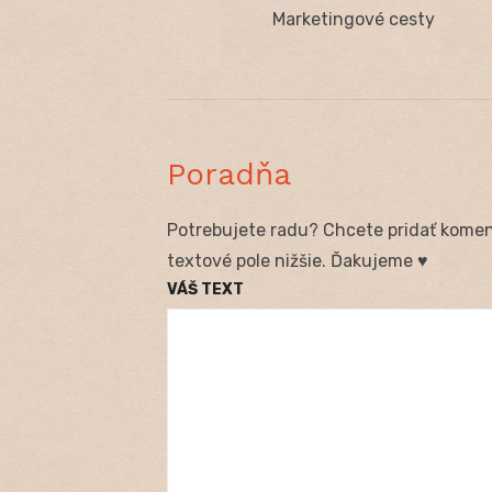
Navigácia
Previous
Marketingové cesty
v
post:
článku
Poradňa
Potrebujete radu? Chcete pridať koment
textové pole nižšie. Ďakujeme ♥
VÁŠ TEXT