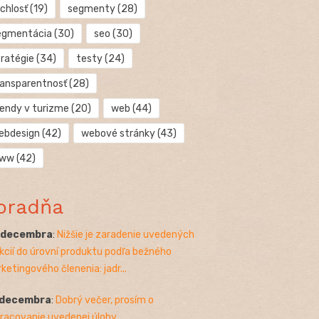
chlosť
(19)
segmenty
(28)
egmentácia
(30)
seo
(30)
tratégie
(34)
testy
(24)
ransparentnosť
(28)
rendy v turizme
(20)
web
(44)
ebdesign
(42)
webové stránky
(43)
ww
(42)
oradňa
. decembra
:
Nižšie je zaradenie uvedených
kcií do úrovní produktu podľa bežného
ketingového členenia: jadr...
 decembra
:
Dobrý večer, prosím o
racovanie uvedenej úlohy