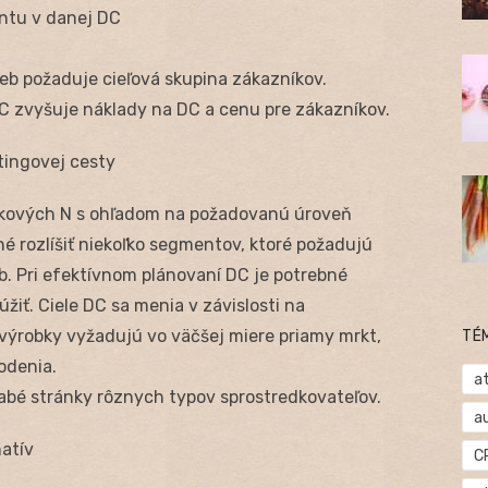
entu v danej DC
ieb požaduje cieľová skupina zákazníkov.
C zvyšuje náklady na DC a cenu pre zákazníkov.
tingovej cesty
elkových N s ohľadom na požadovanú úroveň
é rozlíšiť niekoľko segmentov, ktoré požadujú
. Pri efektívnom plánovaní DC je potrebné
iť. Ciele DC sa menia v závislosti na
 výrobky vyžadujú vo väčšej miere priamy mrkt,
TÉ
odenia.
at
labé stránky rôznych typov sprostredkovateľov.
a
atív
C