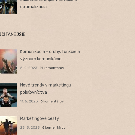
optimalizácia
JČÍTANEJŠIE
Komunikácia – druhy, funkcie a
význam komunikácie
8. 2. 2023
11 komentárov
Nové trendy v marketingu
poisťovníctva
11. 5. 2023
6 komentárov
Marketingové cesty
23. 3. 2023
6 komentárov