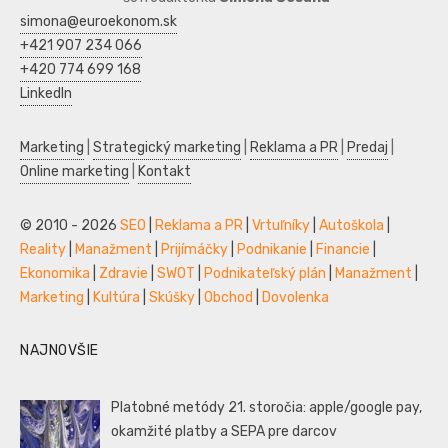
simona@euroekonom.sk
+421 907 234 066
+420 774 699 168
LinkedIn
Marketing
|
Strategický marketing
|
Reklama a PR
|
Predaj
|
Online marketing
|
Kontakt
© 2010 - 2026
SEO
|
Reklama a PR
|
Vrtuľníky
|
Autoškola
|
Reality
|
Manažment
|
Prijímáčky
|
Podnikanie
|
Financie
|
Ekonomika
|
Zdravie
|
SWOT
|
Podnikateľský plán
|
Manažment
|
Marketing
|
Kultúra
|
Skúšky
|
Obchod
|
Dovolenka
NAJNOVŠIE
Platobné metódy 21. storočia: apple/google pay,
okamžité platby a SEPA pre darcov