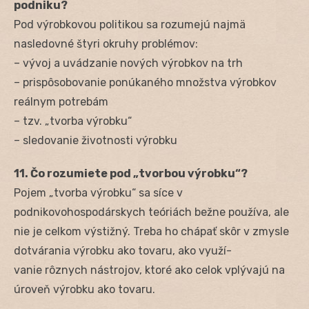
podniku?
Pod výrobkovou politikou sa rozumejú najmä
nasledovné štyri okruhy problémov:
– vývoj a uvádzanie nových výrobkov na trh
– prispôsobovanie ponúkaného množstva výrobkov
reálnym potrebám
– tzv. „tvorba výrobku“
– sledovanie životnosti výrobku
11. Čo rozumiete pod „tvorbou výrobku“?
Pojem „tvorba výrobku“ sa síce v
podnikovohospodárskych teóriách bežne používa, ale
nie je celkom výstižný. Treba ho chápať skôr v zmysle
dotvárania výrobku ako tovaru, ako využí-
vanie rôznych nástrojov, ktoré ako celok vplývajú na
úroveň výrobku ako tovaru.