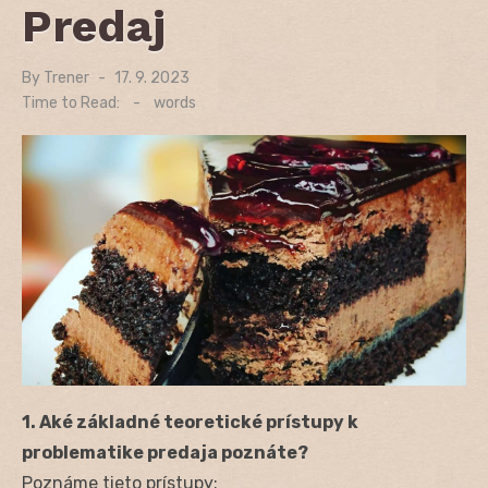
Predaj
By
Trener
Posted
17. 9. 2023
on
Time to Read:
-
words
1. Aké základné teoretické prístupy k
problematike predaja poznáte?
Poznáme tieto prístupy: