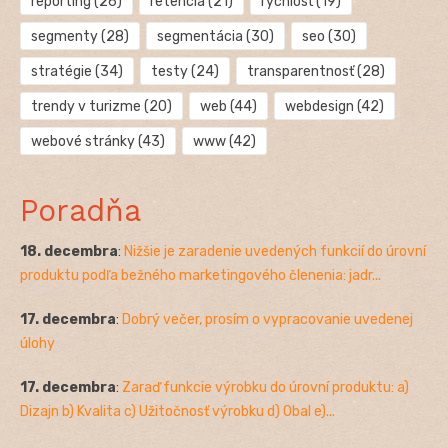
reporting
(26)
retencia
(21)
rýchlosť
(19)
segmenty
(28)
segmentácia
(30)
seo
(30)
stratégie
(34)
testy
(24)
transparentnosť
(28)
trendy v turizme
(20)
web
(44)
webdesign
(42)
webové stránky
(43)
www
(42)
Poradňa
18. decembra
:
Nižšie je zaradenie uvedených funkcií do úrovní
produktu podľa bežného marketingového členenia: jadr...
17. decembra
:
Dobrý večer, prosím o vypracovanie uvedenej
úlohy
17. decembra
:
Zaraď funkcie výrobku do úrovní produktu: a)
Dizajn b) Kvalita c) Užitočnosť výrobku d) Obal e)...