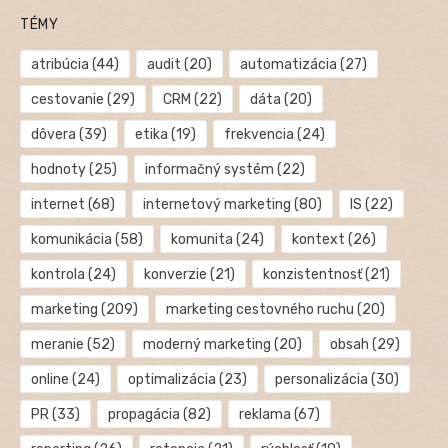
TÉMY
atribúcia
(44)
audit
(20)
automatizácia
(27)
cestovanie
(29)
CRM
(22)
dáta
(20)
dôvera
(39)
etika
(19)
frekvencia
(24)
hodnoty
(25)
informačný systém
(22)
internet
(68)
internetový marketing
(80)
IS
(22)
komunikácia
(58)
komunita
(24)
kontext
(26)
kontrola
(24)
konverzie
(21)
konzistentnosť
(21)
marketing
(209)
marketing cestovného ruchu
(20)
meranie
(52)
moderný marketing
(20)
obsah
(29)
online
(24)
optimalizácia
(23)
personalizácia
(30)
PR
(33)
propagácia
(82)
reklama
(67)