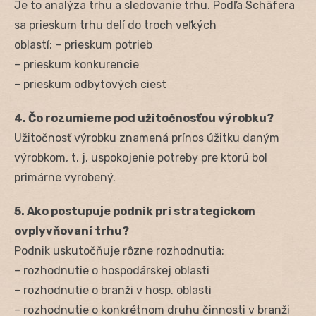
Je to analýza trhu a sledovanie trhu. Podľa Schäfera
sa prieskum trhu delí do troch veľkých
oblastí: – prieskum potrieb
– prieskum konkurencie
– prieskum odbytových ciest
4. Čo rozumieme pod užitočnosťou výrobku?
Užitočnosť výrobku znamená prínos úžitku daným
výrobkom, t. j. uspokojenie potreby pre ktorú bol
primárne vyrobený.
5. Ako postupuje podnik pri strategickom
ovplyvňovaní trhu?
Podnik uskutočňuje rôzne rozhodnutia:
– rozhodnutie o hospodárskej oblasti
– rozhodnutie o branži v hosp. oblasti
– rozhodnutie o konkrétnom druhu činnosti v branži