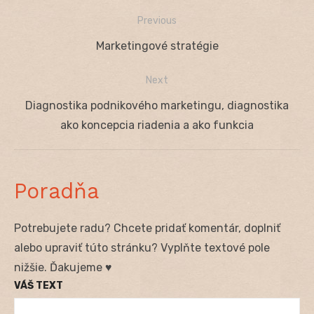
Previous
Navigácia
Previous
Marketingové stratégie
v
post:
Next
článku
Next
Diagnostika podnikového marketingu, diagnostika
post:
ako koncepcia riadenia a ako funkcia
Poradňa
Potrebujete radu? Chcete pridať komentár, doplniť
alebo upraviť túto stránku? Vyplňte textové pole
nižšie. Ďakujeme ♥
VÁŠ TEXT