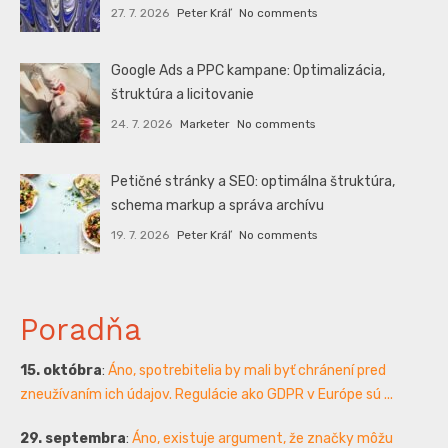
27. 7. 2026
Peter Kráľ
No comments
Google Ads a PPC kampane: Optimalizácia,
štruktúra a licitovanie
24. 7. 2026
Marketer
No comments
Petičné stránky a SEO: optimálna štruktúra,
schema markup a správa archívu
19. 7. 2026
Peter Kráľ
No comments
Poradňa
15. októbra
:
Áno, spotrebitelia by mali byť chránení pred
zneužívaním ich údajov. Regulácie ako GDPR v Európe sú ...
29. septembra
:
Áno, existuje argument, že značky môžu