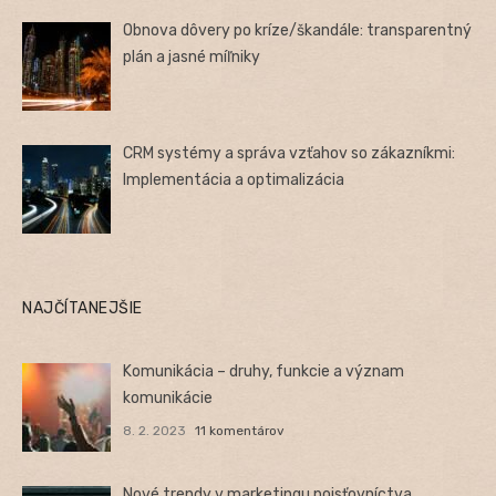
Obnova dôvery po kríze/škandále: transparentný
plán a jasné míľniky
CRM systémy a správa vzťahov so zákazníkmi:
Implementácia a optimalizácia
NAJČÍTANEJŠIE
Komunikácia – druhy, funkcie a význam
komunikácie
8. 2. 2023
11 komentárov
Nové trendy v marketingu poisťovníctva