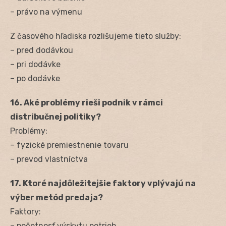
– právo na výmenu
Z časového hľadiska rozlišujeme tieto služby:
– pred dodávkou
– pri dodávke
– po dodávke
16. Aké problémy rieši podnik v rámci
distribučnej politiky?
Problémy:
– fyzické premiestnenie tovaru
– prevod vlastníctva
17. Ktoré najdôležitejšie faktory vplývajú na
výber metód predaja?
Faktory:
– početnosť výskytu potrieb