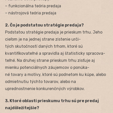
– funkcionálna teória predaja
– nástrojová teória predaja
2. Čo je podstatou stratégie predaja?
Podstatou stratégie predaja je prieskum trhu. Jeho
cieľom je na jednej strane zistenie urči-
tých skutočností daných trhom, ktoré sú
kvantifikovateľné a spravidla aj štatisticky spracova-
teľné. Na druhej strane prieskum trhu zisťuje aj
mienku potenciálnych záujemcov o ponúka-
né tovary a motívy, ktoré sú podnetom ku kúpe, alebo
odmietnutiu týchto tovarov, alebo na
uprednostnenie konkurenčných výrobkov.
3. Ktoré oblasti prieskumu trhu sú pre predaj
najdôležitejšie?