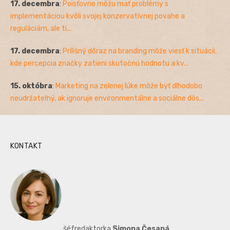
17. decembra
:
Poisťovne môžu mať problémy s
implementáciou kvôli svojej konzervatívnej povahe a
reguláciám, ale ti...
17. decembra
:
Prílišný dôraz na branding môže viesť k situácii,
kde percepcia značky zatieni skutočnú hodnotu a kv...
15. októbra
:
Marketing na zelenej lúke môže byť dlhodobo
neudržateľný, ak ignoruje environmentálne a sociálne dôs...
KONTAKT
šéfredaktorka
Simona Česaná