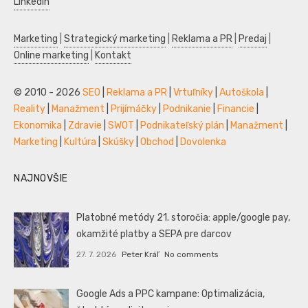
LinkedIn
Marketing
|
Strategický marketing
|
Reklama a PR
|
Predaj
|
Online marketing
|
Kontakt
© 2010 - 2026
SEO
|
Reklama a PR
|
Vrtuľníky
|
Autoškola
|
Reality
|
Manažment
|
Prijímáčky
|
Podnikanie
|
Financie
|
Ekonomika
|
Zdravie
|
SWOT
|
Podnikateľský plán
|
Manažment
|
Marketing
|
Kultúra
|
Skúšky
|
Obchod
|
Dovolenka
NAJNOVŠIE
Platobné metódy 21. storočia: apple/google pay,
okamžité platby a SEPA pre darcov
27. 7. 2026
Peter Kráľ
No comments
Google Ads a PPC kampane: Optimalizácia,