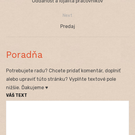
Previous
Oddanosť a lojalita pracovníkov
v
post:
Next
článku
Next
Predaj
post:
Poradňa
Potrebujete radu? Chcete pridať komentár, doplniť
alebo upraviť túto stránku? Vyplňte textové pole
nižšie. Ďakujeme ♥
VÁŠ TEXT