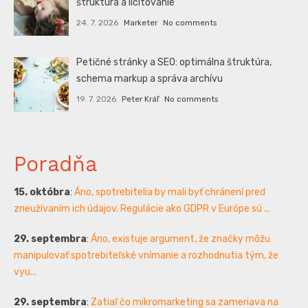
štruktúra a licitovanie
24. 7. 2026
Marketer
No comments
Petičné stránky a SEO: optimálna štruktúra,
schema markup a správa archívu
19. 7. 2026
Peter Kráľ
No comments
Poradňa
15. októbra
:
Áno, spotrebitelia by mali byť chránení pred
zneužívaním ich údajov. Regulácie ako GDPR v Európe sú ...
29. septembra
:
Áno, existuje argument, že značky môžu
manipulovať spotrebiteľské vnímanie a rozhodnutia tým, že
vyu...
29. septembra
:
Zatiaľ čo mikromarketing sa zameriava na