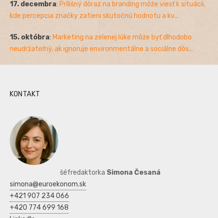
17. decembra
:
Prílišný dôraz na branding môže viesť k situácii,
kde percepcia značky zatieni skutočnú hodnotu a kv...
15. októbra
:
Marketing na zelenej lúke môže byť dlhodobo
neudržateľný, ak ignoruje environmentálne a sociálne dôs...
KONTAKT
šéfredaktorka
Simona Česaná
simona@euroekonom.sk
+421 907 234 066
+420 774 699 168