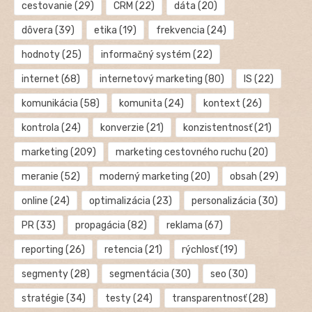
cestovanie
(29)
CRM
(22)
dáta
(20)
dôvera
(39)
etika
(19)
frekvencia
(24)
hodnoty
(25)
informačný systém
(22)
internet
(68)
internetový marketing
(80)
IS
(22)
komunikácia
(58)
komunita
(24)
kontext
(26)
kontrola
(24)
konverzie
(21)
konzistentnosť
(21)
marketing
(209)
marketing cestovného ruchu
(20)
meranie
(52)
moderný marketing
(20)
obsah
(29)
online
(24)
optimalizácia
(23)
personalizácia
(30)
PR
(33)
propagácia
(82)
reklama
(67)
reporting
(26)
retencia
(21)
rýchlosť
(19)
segmenty
(28)
segmentácia
(30)
seo
(30)
stratégie
(34)
testy
(24)
transparentnosť
(28)