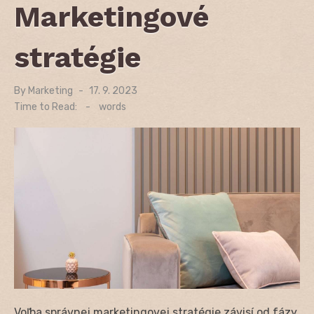
Marketingové
stratégie
By
Marketing
Posted
17. 9. 2023
on
Time to Read:
-
words
Voľba správnej marketingovej stratégie závisí od fázy