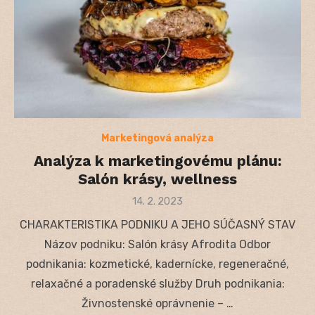
Marketingová analýza
Analýza k marketingovému plánu:
Salón krásy, wellness
Posted
14. 2. 2023
on
CHARAKTERISTIKA PODNIKU A JEHO SÚČASNÝ STAV
Názov podniku: Salón krásy Afrodita Odbor
podnikania: kozmetické, kadernícke, regeneračné,
relaxačné a poradenské služby Druh podnikania:
Živnostenské oprávnenie – …