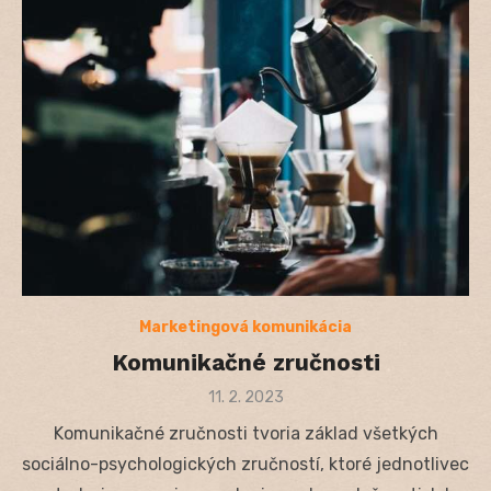
Marketingová komunikácia
Komunikačné zručnosti
Posted
11. 2. 2023
on
Komunikačné zručnosti tvoria základ všetkých
sociálno-psychologických zručností, ktoré jednotlivec