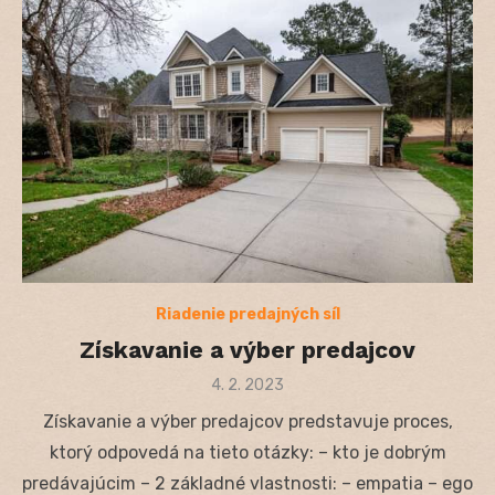
Riadenie predajných síl
Získavanie a výber predajcov
Posted
4. 2. 2023
on
Získavanie a výber predajcov predstavuje proces,
ktorý odpovedá na tieto otázky: – kto je dobrým
predávajúcim – 2 základné vlastnosti: – empatia – ego