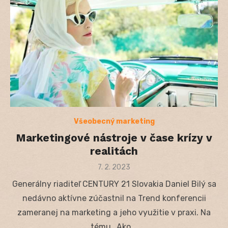
Všeobecný marketing
Marketingové nástroje v čase krízy v
realitách
Posted
7. 2. 2023
on
Generálny riaditeľ CENTURY 21 Slovakia Daniel Bilý sa
nedávno aktívne zúčastnil na Trend konferencii
zameranej na marketing a jeho využitie v praxi. Na
tému „Ako …