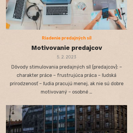
Riadenie predajných síl
Motivovanie predajcov
Posted
5. 2. 2023
on
Dôvody stimulovania predajných síl (predajcov): –
charakter práce – frustrujúca práca – ľudská
prirodzenosť – ľudia pracujú menej, ak nie sú dobre
motivovaný – osobné …