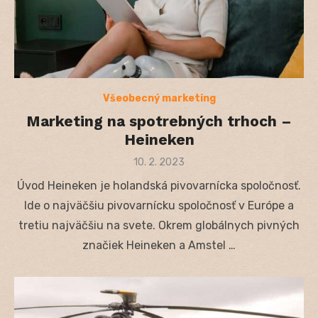
Všeobecný marketing
Marketing na spotrebných trhoch –
Heineken
Posted
10. 2. 2023
on
Úvod Heineken je holandská pivovarnícka spoločnosť.
Ide o najväčšiu pivovarnícku spoločnosť v Európe a
tretiu najväčšiu na svete. Okrem globálnych pivných
značiek Heineken a Amstel …