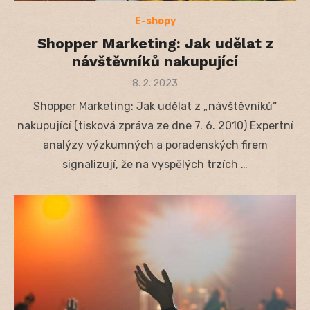
E-shopy
Shopper Marketing: Jak udělat z
návštěvníků nakupující
Posted
8. 2. 2023
on
Shopper Marketing: Jak udělat z „návštěvníků“
nakupující (tisková zpráva ze dne 7. 6. 2010) Expertní
analýzy výzkumných a poradenských firem
signalizují, že na vyspělých trzích …