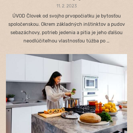
Posted
11. 2. 2023
on
ÚVOD Človek od svojho prvopočiatku je bytosťou
spoločenskou. Okrem základných inštinktov a pudov
sebazáchovy, potrieb jedenia a pitia je jeho ďalšou
neodlúčiteľnou vlastnosťou túžba po …