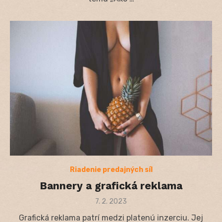
Riadenie predajných síl
Bannery a grafická reklama
Posted
7. 2. 2023
on
Grafická reklama patrí medzi platenú inzerciu. Jej