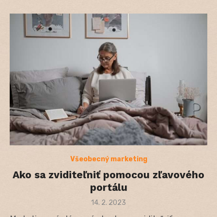
Všeobecný marketing
Ako sa zviditeľniť pomocou zľavového
portálu
Posted
14. 2. 2023
on