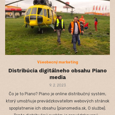
Všeobecný marketing
Distribúcia digitálneho obsahu Piano
media
Posted
9. 2. 2023
on
Čo je to Piano? Piano je online distribučný systém,
ktorý umožňuje prevádzkovateľom webových stránok
spoplatnenie ich obsahu (pianomedia.sk, O službe).