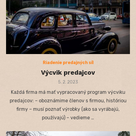
Riadenie predajných síl
Výcvik predajcov
Posted
5. 2. 2023
on
Každá firma má mať vypracovaný program výcviku
predajcov: – oboznámime členov s firmou, históriou
firmy – musí poznať výrobky (ako sa vyrábajú,
používajú) – vedieme …