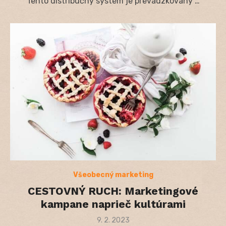
Tento distribučný systém je prevádzkovaný …
Všeobecný marketing
CESTOVNÝ RUCH: Marketingové
kampane naprieč kultúrami
Posted
9. 2. 2023