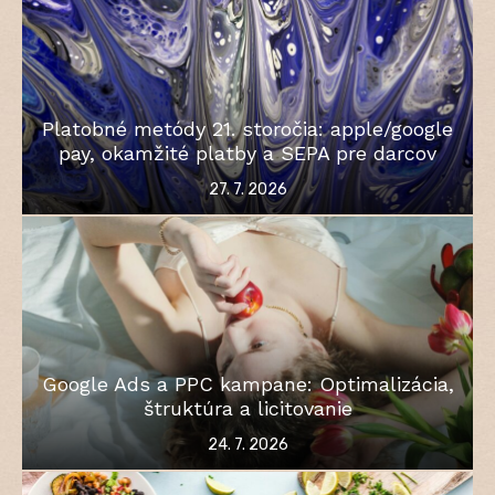
Platobné metódy 21. storočia: apple/google
pay, okamžité platby a SEPA pre darcov
Posted
27. 7. 2026
on
Google Ads a PPC kampane: Optimalizácia,
štruktúra a licitovanie
Posted
24. 7. 2026
on