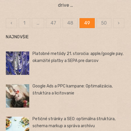
drive …
‹
1
…
47
48
49
50
›
Stránkovanie
NAJNOVŠIE
príspevkov
Platobné metódy 21. storočia: apple/google pay,
okamžité platby a SEPA pre darcov
Google Ads a PPC kampane: Optimalizácia,
štruktúra a licitovanie
Petičné stránky a SEO: optimálna štruktúra,
schema markup a správa archívu