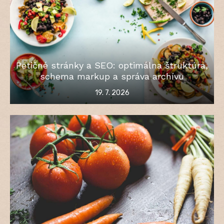
Petičné stránky a SEO: optimálna štruktúra,
schema markup a správa archívu
Posted
19. 7. 2026
on