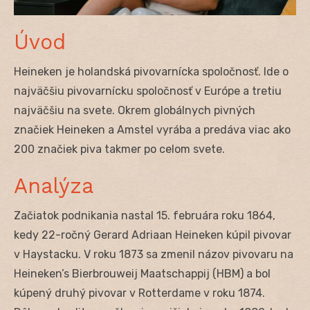
Úvod
Heineken je holandská pivovarnícka spoločnosť. Ide o
najväčšiu pivovarnícku spoločnosť v Európe a tretiu
najväčšiu na svete. Okrem globálnych pivných
značiek Heineken a Amstel vyrába a predáva viac ako
200 značiek piva takmer po celom svete.
Analýza
Začiatok podnikania nastal 15. februára roku 1864,
kedy 22-ročný Gerard Adriaan Heineken kúpil pivovar
v Haystacku. V roku 1873 sa zmenil názov pivovaru na
Heineken’s Bierbrouweij Maatschappij (HBM) a bol
kúpený druhý pivovar v Rotterdame v roku 1874.