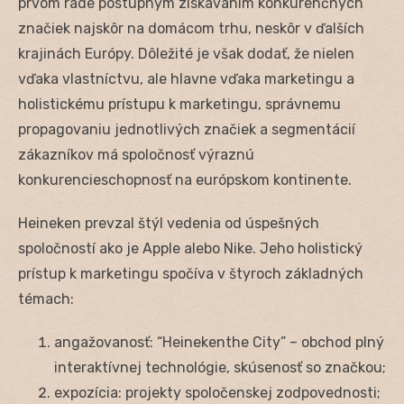
prvom rade postupným získavaním konkurenčných
značiek najskôr na domácom trhu, neskôr v ďalších
krajinách Európy. Dôležité je však dodať, že nielen
vďaka vlastníctvu, ale hlavne vďaka marketingu a
holistickému prístupu k marketingu, správnemu
propagovaniu jednotlivých značiek a segmentácií
zákazníkov má spoločnosť výraznú
konkurencieschopnosť na európskom kontinente.
Heineken prevzal štýl vedenia od úspešných
spoločností ako je Apple alebo Nike. Jeho holistický
prístup k marketingu spočíva v štyroch základných
témach:
angažovanosť: “Heinekenthe City” – obchod plný
interaktívnej technológie, skúsenosť so značkou;
expozícia: projekty spoločenskej zodpovednosti;