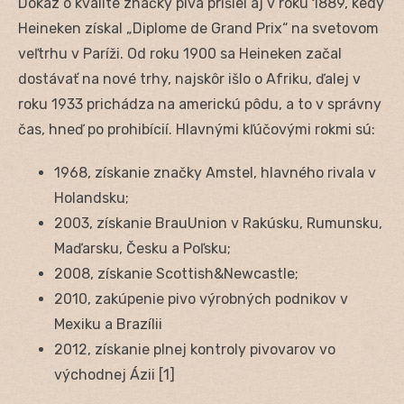
Dôkaz o kvalite značky piva prišiel aj v roku 1889, kedy
Heineken získal „Diplome de Grand Prix“ na svetovom
veľtrhu v Paríži. Od roku 1900 sa Heineken začal
dostávať na nové trhy, najskôr išlo o Afriku, ďalej v
roku 1933 prichádza na americkú pôdu, a to v správny
čas, hneď po prohibícií. Hlavnými kľúčovými rokmi sú:
1968, získanie značky Amstel, hlavného rivala v
Holandsku;
2003, získanie BrauUnion v Rakúsku, Rumunsku,
Maďarsku, Česku a Poľsku;
2008, získanie Scottish&Newcastle;
2010, zakúpenie pivo výrobných podnikov v
Mexiku a Brazílii
2012, získanie plnej kontroly pivovarov vo
východnej Ázii [1]