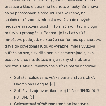
prestíže a kladie dôraz na hodnotu značky. Zmeriava
sa na prispôsobenie produktu pre každého, na
spoločenskú zodpovednosť a využívanie nových,
neustále sa rozvíjajúcich informačných technológií
pre svoju propagáciu. Podporuje taktiež veľké
množstvo podujatí, na ktorých sa formou sponzorstva
dáva do povedomia ľudí. Vo výraznej miere využíva
súťaže na svoje zviditeľnenie a samozrejme aj ako
podporu predaja. Súťaže majú rôzny charakter a
podstatu. Medzi realizované súťaže patria napríklad:
Súťaže realizované vďaka partnerstvu s UEFA
Champions League. [5]
Súťaž v dizajnovaní ikonickej fľaše – REMIX OUR
FUTURE [6]
Celosvetová súťaž zameraná na kreatívne