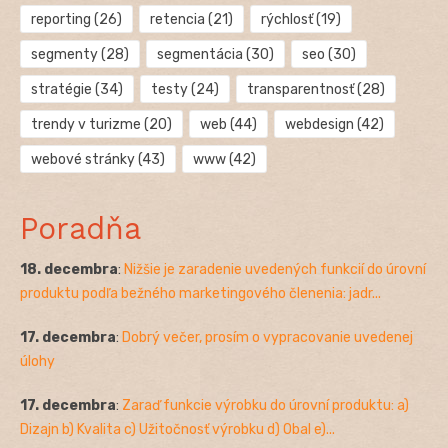
reporting
(26)
retencia
(21)
rýchlosť
(19)
segmenty
(28)
segmentácia
(30)
seo
(30)
stratégie
(34)
testy
(24)
transparentnosť
(28)
trendy v turizme
(20)
web
(44)
webdesign
(42)
webové stránky
(43)
www
(42)
Poradňa
18. decembra
:
Nižšie je zaradenie uvedených funkcií do úrovní
produktu podľa bežného marketingového členenia: jadr...
17. decembra
:
Dobrý večer, prosím o vypracovanie uvedenej
úlohy
17. decembra
:
Zaraď funkcie výrobku do úrovní produktu: a)
Dizajn b) Kvalita c) Užitočnosť výrobku d) Obal e)...