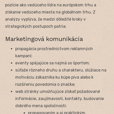
pozície ako vedúceho lídra na európskom trhu a
získanie vedúceho miesta na globálnom trhu. Z
analýzy vyplýva, že medzi dôležité kroky v
strategických postupoch patria:
Marketingová komunikácia
propagácia prostredníctvom reklamných
kampaní;
eventy spájajúce sa najmä so športom;
súťaže rôzneho druhu a charakteru, slúžiace na
motiváciu zákazníka ku kúpe piva alebo k
rozšíreniu povedomia o značke;
web stránky umožňujúce získať požadované
informácie, zaujímavosti, kontakty. budovanie
dobrého mena spoločnosti:
propagovaním a aj praktickým