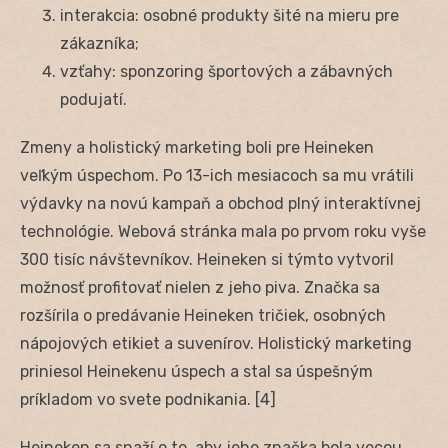
interakcia: osobné produkty šité na mieru pre
zákazníka;
vzťahy: sponzoring športových a zábavných
podujatí.
Zmeny a holistický marketing boli pre Heineken
veľkým úspechom. Po 13-ich mesiacoch sa mu vrátili
výdavky na novú kampaň a obchod plný interaktívnej
technológie. Webová stránka mala po prvom roku vyše
300 tisíc návštevníkov. Heineken si týmto vytvoril
možnosť profitovať nielen z jeho piva. Značka sa
rozšírila o predávanie Heineken tričiek, osobných
nápojových etikiet a suvenírov. Holistický marketing
priniesol Heinekenu úspech a stal sa úspešným
príkladom vo svete podnikania. [4]
Heineken sa snaží o to, aby jeho značka bola vecou