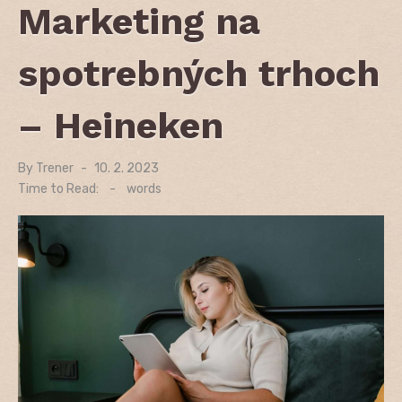
Marketing na
spotrebných trhoch
– Heineken
By
Trener
Posted
10. 2. 2023
on
Time to Read:
-
words