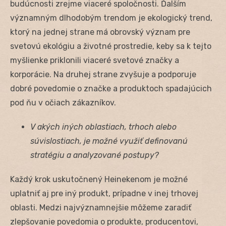
budúcnosti zrejme viaceré spoločnosti. Ďalším
významným dlhodobým trendom je ekologický trend,
ktorý na jednej strane má obrovský význam pre
svetovú ekológiu a životné prostredie, keby sa k tejto
myšlienke priklonili viaceré svetové značky a
korporácie. Na druhej strane zvyšuje a podporuje
dobré povedomie o značke a produktoch spadajúcich
pod ňu v očiach zákazníkov.
V akých iných oblastiach, trhoch alebo
súvislostiach, je možné využiť definovanú
stratégiu a analyzované postupy?
Každý krok uskutočnený Heinekenom je možné
uplatniť aj pre iný produkt, prípadne v inej trhovej
oblasti. Medzi najvýznamnejšie môžeme zaradiť
zlepšovanie povedomia o produkte, producentovi,