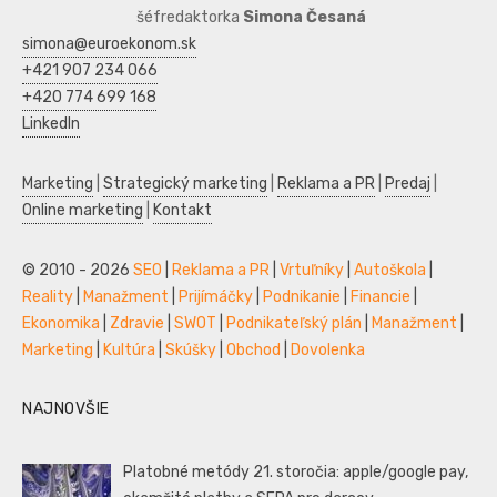
šéfredaktorka
Simona Česaná
simona@euroekonom.sk
+421 907 234 066
+420 774 699 168
LinkedIn
Marketing
|
Strategický marketing
|
Reklama a PR
|
Predaj
|
Online marketing
|
Kontakt
© 2010 - 2026
SEO
|
Reklama a PR
|
Vrtuľníky
|
Autoškola
|
Reality
|
Manažment
|
Prijímáčky
|
Podnikanie
|
Financie
|
Ekonomika
|
Zdravie
|
SWOT
|
Podnikateľský plán
|
Manažment
|
Marketing
|
Kultúra
|
Skúšky
|
Obchod
|
Dovolenka
NAJNOVŠIE
Platobné metódy 21. storočia: apple/google pay,