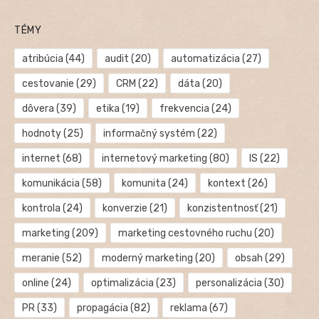
TÉMY
atribúcia
(44)
audit
(20)
automatizácia
(27)
cestovanie
(29)
CRM
(22)
dáta
(20)
dôvera
(39)
etika
(19)
frekvencia
(24)
hodnoty
(25)
informačný systém
(22)
internet
(68)
internetový marketing
(80)
IS
(22)
komunikácia
(58)
komunita
(24)
kontext
(26)
kontrola
(24)
konverzie
(21)
konzistentnosť
(21)
marketing
(209)
marketing cestovného ruchu
(20)
meranie
(52)
moderný marketing
(20)
obsah
(29)
online
(24)
optimalizácia
(23)
personalizácia
(30)
PR
(33)
propagácia
(82)
reklama
(67)