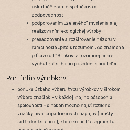
uskutočňovaním spoločenskej
zodpovednosti
podporovaním „zeleného“ myslenia a aj
realizovaním ekologickej výroby
presadzovanie a rozširovanie názoru v
rámci hesla „pite s rozumom“, čo znamená
piť pivo od 18 rokov, v rozumnej miere,
vychutnať si ho pri posedení s priateľmi
Portfólio výrobkov
ponuka úzkeho výberu typu výrobkov v širokom
výbere značiek – v každej krajine pôsobenia
spoločnosti Heineken možno nájsť rozličné
značky piva, prípadne iných nápojov (mušty,
soft-drinks a pod.), ktoré sú podľa segmentu
cenovo prispôsobené.