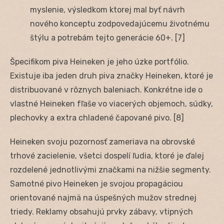
myslenie, výsledkom ktorej mal byť návrh
nového konceptu zodpovedajúcemu životnému
štýlu a potrebám tejto generácie 60+. [7]
Špecifikom piva Heineken je jeho úzke portfólio.
Existuje iba jeden druh piva značky Heineken, ktoré je
distribuované v rôznych baleniach. Konkrétne ide o
vlastné Heineken fľaše vo viacerých objemoch, súdky,
plechovky a extra chladené čapované pivo. [8]
Heineken svoju pozornosť zameriava na obrovské
trhové zacielenie, všetci dospelí ľudia, ktoré je ďalej
rozdelené jednotlivými značkami na nižšie segmenty.
Samotné pivo Heineken je svojou propagáciou
orientované najmä na úspešných mužov strednej
triedy. Reklamy obsahujú prvky zábavy, vtipných