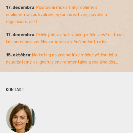
17. decembra
:
Poisťovne môžu mať problémy s
implementáciou kvôli svojej konzervatívnej povahe a
reguláciám, ale ti...
17. decembra
:
Prílišný dôraz na branding môže viesť k situácii,
kde percepcia značky zatieni skutočnú hodnotu a kv...
15. októbra
:
Marketing na zelenej lúke môže byť dlhodobo
neudržateľný, ak ignoruje environmentálne a sociálne dôs...
KONTAKT