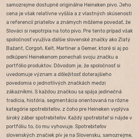
samozrejme dostupné originálne Heineken pivo. Jeho
cena je však relatívne vyššia a z vlastných skúseností
a referencií priateľov a známych môžeme povedať, že
Slováci si nepotrpia na toto pivo. Pre tento prípad však
spoločnosť využíva ďalšie slovenské značky ako Zlatý
Bažant, Corgoň, Kelt, Martiner a Gemer, ktoré si aj po
odkúpení Heinekenom ponechali svoju značku a
portfólio produktov. Dôvodom je, že spoločnosť si
uvedomuje význam a dôležitosť doterajšieho
povedomia o jednotlivých značkách medzi
zákazníkmi. S každou značkou sa spája jedinečná
tradícia, história, segmentácia orientovaná na rôzne
kategórie spotrebiteľov, z čoho pre Heineken vyplýva
široký záber spotrebiteľov. Každý spotrebiteľ si nájde v
portfóliu to, čo mu vyhovuje. Spotrebiteľov
slovenských značiek pív je na Slovensku, samozrejme,