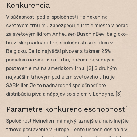
Konkurencia
V súčasnosti podiel spoločnosti Heineken na
svetovom trhu mu zabezpečuje tretie miesto v poradí
za svetovým lídrom Anheuser-BuschInBev, belgicko-
brazílskej nadnárodnej spoločnosti so sídlom v
Belgicku. Je to najväčší pivovar s takmer 25%
podielom na svetovom trhu, pričom najsilnejšie
postavenie má na americkom trhu. [2] S druhým
najväčším trhovým podielom svetového trhu je
SABMiller. Je to nadnárodná spoločnosť pre
distribúciu piva a nápojov so sídlom v Londýne. [3]
Parametre konkurencieschopnosti
Spoločnosť Heineken má najvýraznejšie a najsilnejšie
trhové postavenie v Európe. Tento úspech dosiahla v