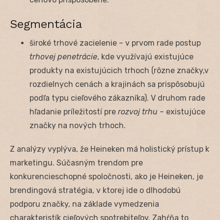
Segmentácia
široké trhové zacielenie – v prvom rade postup
trhovej penetrácie
, kde využívajú existujúce
produkty na existujúcich trhoch (rôzne značky,v
rozdielnych cenách a krajinách sa prispôsobujú
podľa typu cieľového zákazníka). V druhom rade
hľadanie príležitostí pre
rozvoj trhu
– existujúce
značky na nových trhoch.
Z analýzy vyplýva, že Heineken má holistický prístup k
marketingu. Súčasným trendom pre
konkurencieschopné spoločnosti, ako je Heineken, je
brendingová stratégia, v ktorej ide o dlhodobú
podporu značky, na základe vymedzenia
charakteristík cieľových spotrebiteľov. Zahŕňa to