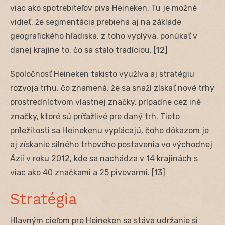
viac ako spotrebiteľov piva Heineken. Tu je možné
vidieť, že segmentácia prebieha aj na základe
geografického hľadiska, z toho vyplýva, ponúkať v
danej krajine to, čo sa stalo tradíciou. [12]
Spoločnosť Heineken takisto využíva aj stratégiu
rozvoja trhu, čo znamená, že sa snaží získať nové trhy
prostredníctvom vlastnej značky, prípadne cez iné
značky, ktoré sú príťažlivé pre daný trh. Tieto
príležitosti sa Heinekenu vyplácajú, čoho dôkazom je
aj získanie silného trhového postavenia vo východnej
Ázií v roku 2012, kde sa nachádza v 14 krajinách s
viac ako 40 značkami a 25 pivovarmi. [13]
Stratégia
Hlavným cieľom pre Heineken sa stáva udržanie si