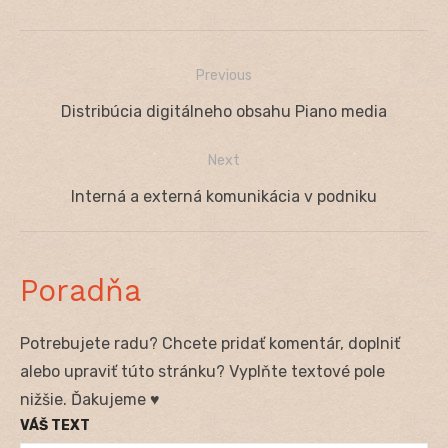
Previous
Navigácia
Previous
Distribúcia digitálneho obsahu Piano media
v
post:
Next
článku
Next
Interná a externá komunikácia v podniku
post:
Poradňa
Potrebujete radu? Chcete pridať komentár, doplniť
alebo upraviť túto stránku? Vyplňte textové pole
nižšie. Ďakujeme ♥
VÁŠ TEXT