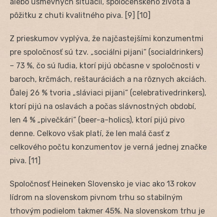
alebo úsmevných situácií, spoločenského života a
pôžitku z chuti kvalitného piva. [9] [10]
Z prieskumov vyplýva, že najčastejšími konzumentmi
pre spoločnosť sú tzv. „sociálni pijani“ (socialdrinkers)
– 73 %, čo sú ľudia, ktorí pijú občasne v spoločnosti v
baroch, krčmách, reštauráciách a na rôznych akciách.
Ďalej 26 % tvoria „sláviaci pijani“ (celebrativedrinkers),
ktorí pijú na oslavách a počas slávnostných období,
len 4 % „pivečkári“ (beer-a-holics), ktorí pijú pivo
denne. Celkovo však platí, že len malá časť z
celkového počtu konzumentov je verná jednej značke
piva. [11]
Spoločnosť Heineken Slovensko je viac ako 13 rokov
lídrom na slovenskom pivnom trhu so stabilným
trhovým podielom takmer 45%. Na slovenskom trhu je