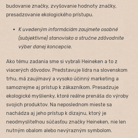
budovanie značky, zvyšovanie hodnoty značky,
presadzovanie ekologického prístupu.
K uvedeným informáciám zaujmete osobné
(subjektívne) stanovisko a stručne zdôvodnite
výber danej koncepcie.
Ako tému zadania sme si vybrali Heineken a to z
viacerých dôvodov. Predstavuje lídra na slovenskom
trhu, má zaujímavý a vysoko účinný marketing a
samozrejme aj prístup k zákazníkom. Presadzuje
ekologické myšlienky, ktoré reálne prenáša do výroby
svojich produktov. Na neposlednom mieste sa
nachádza aj jeho prístup k dizajnu, ktorý je
neodmysliteľnou súčasťou značky Heineken, nie len
nutným obalom alebo nevýrazným symbolom.