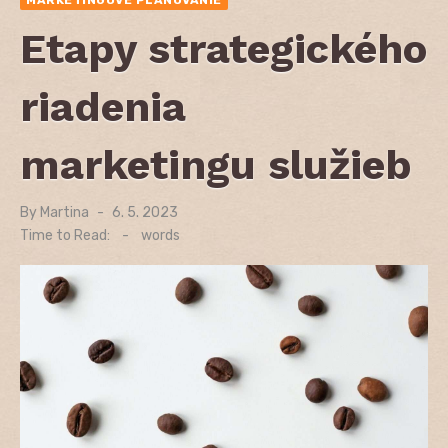
Etapy strategického
riadenia
marketingu služieb
By
Martina
Posted
6. 5. 2023
on
Time to Read:
-
words