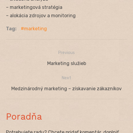
– marketingová stratégia
– alokácia zdrojov a monitoring
Tag:
marketing
Previous
Navigácia
Previous
Marketing služieb
v
post:
Next
článku
Next
Medzinárodný marketing – získavanie zákazníkov
post:
Poradňa
Potrebujete radu? Chcete pridať komentár, doplniť