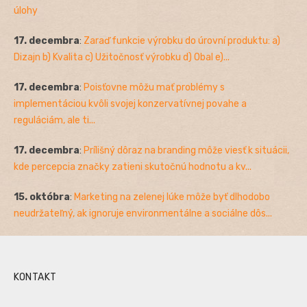
úlohy
17. decembra
:
Zaraď funkcie výrobku do úrovní produktu: a)
Dizajn b) Kvalita c) Užitočnosť výrobku d) Obal e)...
17. decembra
:
Poisťovne môžu mať problémy s
implementáciou kvôli svojej konzervatívnej povahe a
reguláciám, ale ti...
17. decembra
:
Prílišný dôraz na branding môže viesť k situácii,
kde percepcia značky zatieni skutočnú hodnotu a kv...
15. októbra
:
Marketing na zelenej lúke môže byť dlhodobo
neudržateľný, ak ignoruje environmentálne a sociálne dôs...
KONTAKT