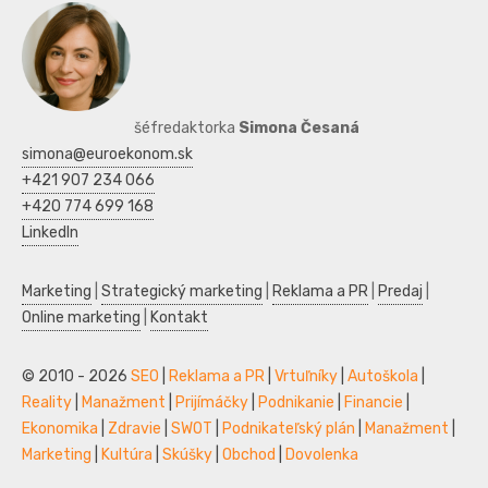
šéfredaktorka
Simona Česaná
simona@euroekonom.sk
+421 907 234 066
+420 774 699 168
LinkedIn
Marketing
|
Strategický marketing
|
Reklama a PR
|
Predaj
|
Online marketing
|
Kontakt
© 2010 - 2026
SEO
|
Reklama a PR
|
Vrtuľníky
|
Autoškola
|
Reality
|
Manažment
|
Prijímáčky
|
Podnikanie
|
Financie
|
Ekonomika
|
Zdravie
|
SWOT
|
Podnikateľský plán
|
Manažment
|
Marketing
|
Kultúra
|
Skúšky
|
Obchod
|
Dovolenka