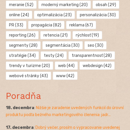
meranie
(52)
moderný marketing
(20)
obsah
(29)
online
(24)
optimalizácia
(23)
personalizácia
(30)
PR
(33)
propagácia
(82)
reklama
(67)
reporting
(26)
retencia
(21)
rýchlosť
(19)
segmenty
(28)
segmentácia
(30)
seo
(30)
stratégie
(34)
testy
(24)
transparentnosť
(28)
trendy v turizme
(20)
web
(44)
webdesign
(42)
webové stránky
(43)
www
(42)
Poradňa
18. decembra
:
Nižšie je zaradenie uvedených funkcií do úrovní
produktu podľa bežného marketingového členenia: jadr...
17. decembra
:
Dobrý večer, prosím o vypracovanie uvedenej