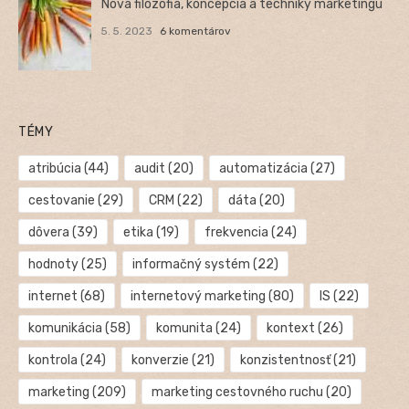
Nová filozofia, koncepcia a techniky marketingu
5. 5. 2023
6 komentárov
TÉMY
atribúcia
(44)
audit
(20)
automatizácia
(27)
cestovanie
(29)
CRM
(22)
dáta
(20)
dôvera
(39)
etika
(19)
frekvencia
(24)
hodnoty
(25)
informačný systém
(22)
internet
(68)
internetový marketing
(80)
IS
(22)
komunikácia
(58)
komunita
(24)
kontext
(26)
kontrola
(24)
konverzie
(21)
konzistentnosť
(21)
marketing
(209)
marketing cestovného ruchu
(20)