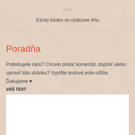
v
post:
Next
článku
Next
Etický kódex vo výskume trhu
post:
Poradňa
Potrebujete radu? Chcete pridať komentár, doplniť alebo
upraviť túto stránku? Vyplňte textové pole nižšie.
Ďakujeme ♥
VÁŠ TEXT