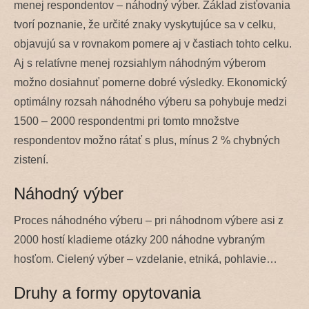
menej respondentov – náhodný výber. Základ zisťovania
tvorí poznanie, že určité znaky vyskytujúce sa v celku,
objavujú sa v rovnakom pomere aj v častiach tohto celku.
Aj s relatívne menej rozsiahlym náhodným výberom
možno dosiahnuť pomerne dobré výsledky. Ekonomický
optimálny rozsah náhodného výberu sa pohybuje medzi
1500 – 2000 respondentmi pri tomto množstve
respondentov možno rátať s plus, mínus 2 % chybných
zistení.
Náhodný výber
Proces náhodného výberu – pri náhodnom výbere asi z
2000 hostí kladieme otázky 200 náhodne vybraným
hosťom. Cielený výber – vzdelanie, etniká, pohlavie…
Druhy a formy opytovania