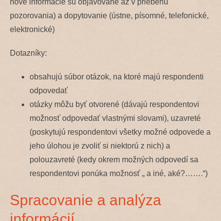
nové informácie sú objavované až v priebehu
pozorovania) a dopytovanie (ústne, písomné, telefonické,
elektronické)
Dotazníky:
obsahujú súbor otázok, na ktoré majú respondenti
odpovedať
otázky môžu byť otvorené (dávajú respondentovi
možnosť odpovedať vlastnými slovami), uzavreté
(poskytujú respondentovi všetky možné odpovede a
jeho úlohou je zvoliť si niektorú z nich) a
polouzavreté (kedy okrem možných odpovedí sa
respondentovi ponúka možnosť „ a iné, aké?…….“)
Spracovanie a analýza
informácií