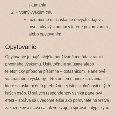
skúmania
Prvotný výskum trhu
rozumieme ním získanie nových údajov z
prvej ruky výskumom v teréne pozorovaním ,
alebo opytovaním
Opytovanie
Opytovanie je najčastejšie používaná metóda v rámci
prvotného výskumu. Uskutočnuje sa ústne alebo
telefonicky prípadne písomne – dotazníkom. Panelové
viacnásobné výskumy – Rozumieme nimi zisťovania
ktoré sa uskutočňujú priebežne tej istej skutočnosti u tých
istých osôb. U stálych respondentov vzniká panelový
efekt – správa sa uvedomelejšie ako porovnatelná vrstva
zákazníkov a stáva sa tak vo svojom správaní atypickým.