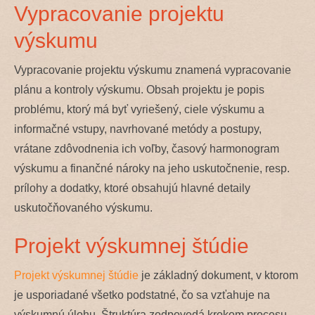
Vypracovanie projektu
výskumu
Vypracovanie projektu výskumu znamená vypracovanie
plánu a kontroly výskumu. Obsah projektu je popis
problému, ktorý má byť vyriešený, ciele výskumu a
informačné vstupy, navrhované metódy a postupy,
vrátane zdôvodnenia ich voľby, časový harmonogram
výskumu a finančné nároky na jeho uskutočnenie, resp.
prílohy a dodatky, ktoré obsahujú hlavné detaily
uskutočňovaného výskumu.
Projekt výskumnej štúdie
Projekt výskumnej štúdie
je základný dokument, v ktorom
je usporiadané všetko podstatné, čo sa vzťahuje na
výskumnú úlohu. Štruktúra zodpovedá krokom procesu