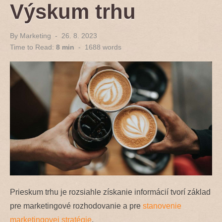
Výskum trhu
By
Marketing
Posted
26. 8. 2023
on
Time to Read:
8 min
-
1688
words
Prieskum trhu je rozsiahle získanie informácií tvorí základ
pre marketingové rozhodovanie a pre
stanovenie
marketingovej stratégie
.