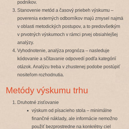
podnikov.
Stanovenie metód a časový priebeh výskumu –
poverenia externých odborníkov majú zmysel najmä
v oblasti metodických postupov, a to predovšetkým
v prvotných výskumoch v rámci prvej obsiahlejšej
analýzy.
Vyhodnotenie, analýza prognóza – nasleduje
kódovanie a sčítavanie odpovedí podľa kategórií
otázok. Analýzu treba v zhustenej podobe postúpiť
nositeľom rozhodnutia.
Metódy výskumu trhu
Druhotné zisťovanie
výskum od písacieho stola – minimálne
finančné náklady, ale informácie nemožno
použiť bezprostredne na konkrétny ciel