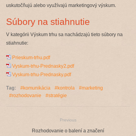
uskutočňujú alebo využívajú marketingový výskum.
Súbory na stiahnutie
V kategórii Výskum trhu sa nachádzajú tieto súbory na
stiahnutie:
Prieskum-trhu.pdf
Vyskum-trhu-Prednasky2.pdf
Vyskum-trhu-Prednasky.pdf
Tag:
komunikácia
kontrola
marketing
rozhodovanie
stratégie
Previous
Navigácia
Previous
Rozhodovanie o balení a značení