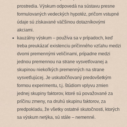
prostredia. Výskum odpovedá na sústavu presne
formulovaných vedeckých hypotéz, pričom vstupné
údaje sú získavané väčšinou dotazníkovými
akciami.
kauzálny výskum – používa sa v prípadoch, keď
treba preukázať existenciu príčinného vzťahu medzi
dvomi premennými veličinami, prípadne medzi
jednou premennou na strane vysvetľovanej a
skupinou niekoľkých premenných na strane
vysvetľujúcej. Je uskutočňovaný predovšetkým
formou experimentu, t.j. štúdiom vplyvu zmien
jednej skupiny faktorov, ktoré sú považované za
príčinu zmeny, na druhú skupinu faktorov, za
predpokladu, že všetky ostatné skutočnosti, ktorých
sa výskum netýka, sú stále – nemenné.