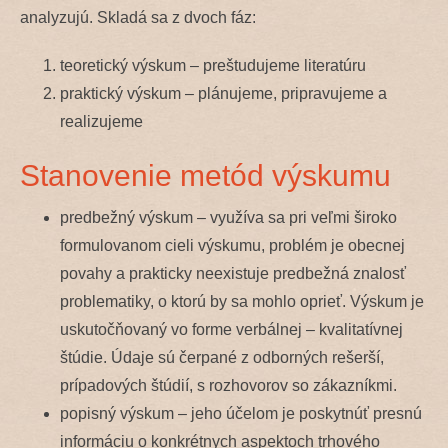
analyzujú. Skladá sa z dvoch fáz:
teoretický výskum – preštudujeme literatúru
praktický výskum – plánujeme, pripravujeme a
realizujeme
Stanovenie metód výskumu
predbežný výskum – využíva sa pri veľmi široko
formulovanom cieli výskumu, problém je obecnej
povahy a prakticky neexistuje predbežná znalosť
problematiky, o ktorú by sa mohlo oprieť. Výskum je
uskutočňovaný vo forme verbálnej – kvalitatívnej
štúdie. Údaje sú čerpané z odborných rešerší,
prípadových štúdií, s rozhovorov so zákazníkmi.
popisný výskum – jeho účelom je poskytnúť presnú
informáciu o konkrétnych aspektoch trhového