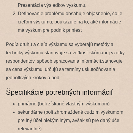
Prezentácia výsledkov výskumu,
Definovanie problému:obsahuje objasnenie, čo je
cieľom výskumu; poukazuje na to, aké informácie
má výskum pre podnik priniesť
Podľa druhu a cieľa výskumu sa vyberajú metódy a
techniky výskumu,stanovuje sa veľkosť skúmanej vzorky
respondentov, spôsob spracovania informácií,stanovuje
sa cena výskumu, určujú sa termíny uskutočňovania
jednotlivých krokov a pod.
Špecifikácie potrebných informácií
primárne (boli získané vlastným výskumom)
sekundárne (boli zhromaždené cudzím výskumom
pre iný účel niekým iným, avšak sú pre daný účel
relevantné)