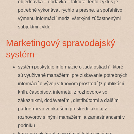
objednávka – dodávka – faktúra: tento cyklus je
potrebné vykonávať rýchlo a presne, a spoľahlivo
výmenu informácií medzi všetkými zúčastnenými
subjektmi cyklu
Marketingový spravodajský
systém
systém poskytuje informácie o „udalostiach“, ktoré
sú využívané manažérmi pre získavanie potrebných
informácií o vývoji v trhovom prostredí (z publikácií,
kníh, časopisov, internetu, z rozhovorov so
zákazníkmi, dodávateľmi, distribútormi a ďalšími
partnermi vo vonkajšom prostredí, ako aj z
rozhovorov s inými manažérmi a zamestnancami v
podniku
firma pri vytváraní a využívaní tohto systému: