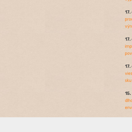
17.
pro
výro
17.
imp
pov
17.
vie
sku
15.
dlh
env