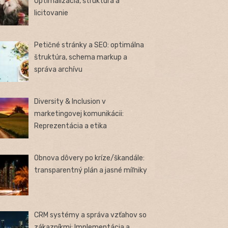
Optimalizácia, štruktúra a
licitovanie
Petičné stránky a SEO: optimálna
štruktúra, schema markup a
správa archívu
Diversity & Inclusion v
marketingovej komunikácii:
Reprezentácia a etika
Obnova dôvery po kríze/škandále:
transparentný plán a jasné míľniky
CRM systémy a správa vzťahov so
zákazníkmi: Implementácia a