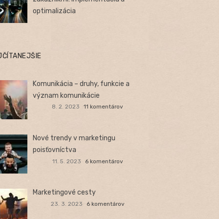
optimalizácia
JČÍTANEJŠIE
Komunikácia – druhy, funkcie a
význam komunikácie
8. 2. 2023
11 komentárov
Nové trendy v marketingu
poisťovníctva
11. 5. 2023
6 komentárov
Marketingové cesty
23. 3. 2023
6 komentárov