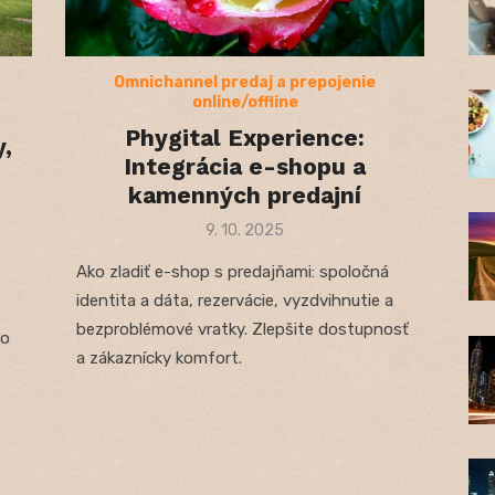
Omnichannel predaj a prepojenie
online/offline
Phygital Experience:
y,
Integrácia e-shopu a
kamenných predajní
Posted
9. 10. 2025
on
Ako zladiť e-shop s predajňami: spoločná
identita a dáta, rezervácie, vyzdvihnutie a
bezproblémové vratky. Zlepšite dostupnosť
vo
a zákaznícky komfort.