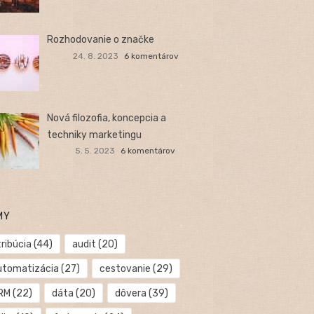
Rozhodovanie o značke
24. 8. 2023
6 komentárov
Nová filozofia, koncepcia a
techniky marketingu
5. 5. 2023
6 komentárov
MY
ribúcia
(44)
audit
(20)
utomatizácia
(27)
cestovanie
(29)
RM
(22)
dáta
(20)
dôvera
(39)