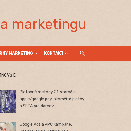
la marketingu
RNÝ MARKETING
KONTAKT
JNOVŠIE
Platobné metódy 21. storočia:
apple/google pay, okamžité platby
a SEPA pre darcov
Google Ads a PPC kampane: