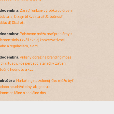
 decembra
:
Zaraď funkcie výrobku do úrovní
duktu: a) Dizajn b) Kvalita c) Užitočnosť
bku d) Obal e)...
 decembra
:
Poisťovne môžu mať problémy s
lementáciou kvôli svojej konzervatívnej
ahe a reguláciám, ale ti...
 decembra
:
Prílišný dôraz na branding môže
sť k situácii, kde percepcia značky zatieni
točnú hodnotu a kv...
 októbra
:
Marketing na zelenej lúke môže byť
odobo neudržateľný, ak ignoruje
ironmentálne a sociálne dôs...