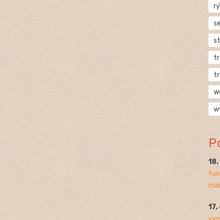
rý
s
s
t
t
w
w
P
18
fun
mar
17.
vyp