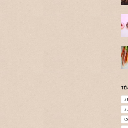
TÉ
at
a
C