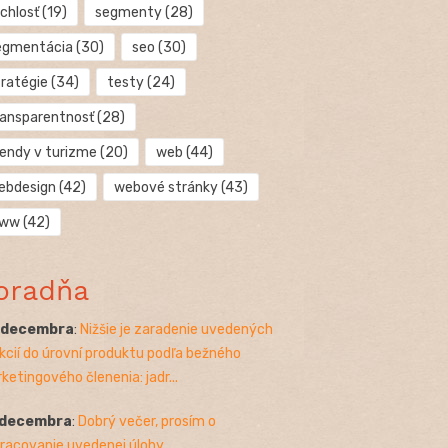
chlosť
(19)
segmenty
(28)
egmentácia
(30)
seo
(30)
tratégie
(34)
testy
(24)
ransparentnosť
(28)
rendy v turizme
(20)
web
(44)
ebdesign
(42)
webové stránky
(43)
ww
(42)
oradňa
. decembra
:
Nižšie je zaradenie uvedených
kcií do úrovní produktu podľa bežného
ketingového členenia: jadr...
 decembra
:
Dobrý večer, prosím o
racovanie uvedenej úlohy