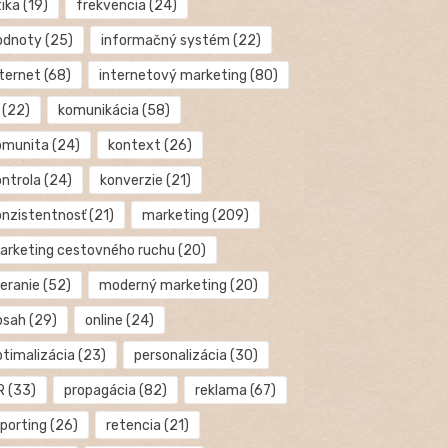
tika
(19)
frekvencia
(24)
odnoty
(25)
informačný systém
(22)
nternet
(68)
internetový marketing
(80)
(22)
komunikácia
(58)
omunita
(24)
kontext
(26)
ontrola
(24)
konverzie
(21)
onzistentnosť
(21)
marketing
(209)
arketing cestovného ruchu
(20)
eranie
(52)
moderný marketing
(20)
bsah
(29)
online
(24)
ptimalizácia
(23)
personalizácia
(30)
R
(33)
propagácia
(82)
reklama
(67)
eporting
(26)
retencia
(21)