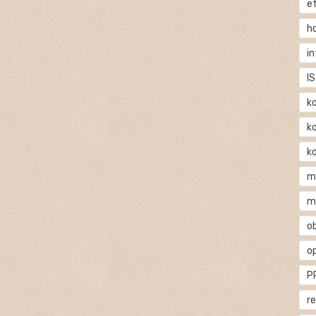
e
h
i
IS
k
k
k
m
m
o
o
P
r