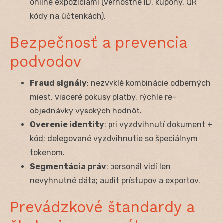
online expozíciami (vernostné ID, kupony, QR
kódy na účtenkách).
Bezpečnosť a prevencia
podvodov
Fraud signály
: nezvyklé kombinácie odberných
miest, viaceré pokusy platby, rýchle re-
objednávky vysokých hodnôt.
Overenie identity
: pri vyzdvihnutí dokument +
kód; delegované vyzdvihnutie so špeciálnym
tokenom.
Segmentácia práv
: personál vidí len
nevyhnutné dáta; audit prístupov a exportov.
Prevádzkové štandardy a