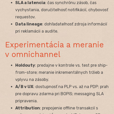
SLA a latencia
: čas synchrónu zásob, čas
vychystania, doručiteľnosť notifikácií, chybovosť
requestov.
Data lineage
: dohľadateľnosť zdroja informácií
pri reklamácii a audite.
Experimentácia a meranie
v omnichannel
Holdouty
: predajne v kontrole vs. test pre ship-
from-store; meranie inkrementálnych tržieb a
vplyvu na zásoby.
A/B v UX
: dostupnosť na PLP vs. až na PDP; prah
pre dopravu zdarma pri BOPIS; messaging SLA
pripravenia.
Attribution
: prepojenie offline transakcií s