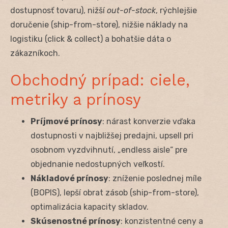
dostupnosť tovaru), nižší
out-of-stock
, rýchlejšie
doručenie (ship-from-store), nižšie náklady na
logistiku (click & collect) a bohatšie dáta o
zákazníkoch.
Obchodný prípad: ciele,
metriky a prínosy
Príjmové prínosy
: nárast konverzie vďaka
dostupnosti v najbližšej predajni, upsell pri
osobnom vyzdvihnutí, „endless aisle“ pre
objednanie nedostupných veľkostí.
Nákladové prínosy
: zníženie poslednej míle
(BOPIS), lepší obrat zásob (ship-from-store),
optimalizácia kapacity skladov.
Skúsenostné prínosy
: konzistentné ceny a