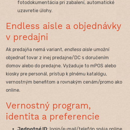
fotodokumentácia pri zabalení, automatické
uzavretie úlohy.
Endless aisle a objednávky
v predajni
Ak predajňa nemá variant,
endless aisle
umožní
objednať tovar z inej predajne/DC s doručením
domov alebo do predajne. Vyžaduje to mPOS alebo
kiosky pre personál, prístup k plnému katalógu,
vernostným benefitom a rovnakým cenám/promo ako
online.
Vernostný program,
identita a preferencie
Jednotné ID
: login/e-mail/telefón spája online