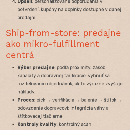
Upsell
: personalizované odporúčania v
potvrdení, kupóny na doplnky dostupné v danej
predajni.
Ship-from-store: predajne
ako mikro-fulfillment
centrá
Výber predajne
: podľa proximity, zásob,
kapacity a dopravnej tarifikácie; vyhnúť sa
rozdeľovaniu objednávok, ak to výrazne zvyšuje
náklady.
Proces
: pick → verifikácia → balenie → štítok →
odovzdanie dopravcovi; integrácia váhy a
štítkovacej tlačiarne.
Kontroly kvality
: kontrolný scan,