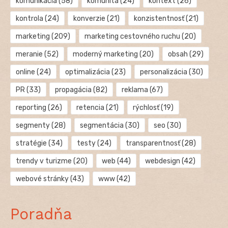
komunikácia
(58)
komunita
(24)
kontext
(26)
kontrola
(24)
konverzie
(21)
konzistentnosť
(21)
marketing
(209)
marketing cestovného ruchu
(20)
meranie
(52)
moderný marketing
(20)
obsah
(29)
online
(24)
optimalizácia
(23)
personalizácia
(30)
PR
(33)
propagácia
(82)
reklama
(67)
reporting
(26)
retencia
(21)
rýchlosť
(19)
segmenty
(28)
segmentácia
(30)
seo
(30)
stratégie
(34)
testy
(24)
transparentnosť
(28)
trendy v turizme
(20)
web
(44)
webdesign
(42)
webové stránky
(43)
www
(42)
Poradňa