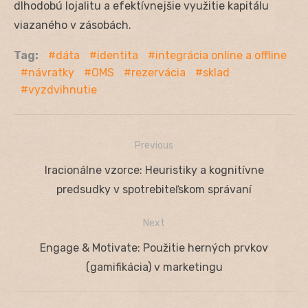
dlhodobú lojalitu a efektívnejšie využitie kapitálu
viazaného v zásobách.
Tag:
dáta
identita
integrácia online a offline
návratky
OMS
rezervácia
sklad
vyzdvihnutie
Previous
Navigácia
Previous
Iracionálne vzorce: Heuristiky a kognitívne
v
post:
predsudky v spotrebiteľskom správaní
článku
Next
Next
Engage & Motivate: Použitie herných prvkov
post:
(gamifikácia) v marketingu