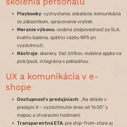
školenia personálu
Playbooky
: vychystanie, eskalácie, komunikácia
so zákazníkom, spracovanie vratiek.
Meranie výkonu
: osobná zodpovednosť za SLA,
kvalitu balenia, spätnú väzbu NPS pri
vyzdvihnutí.
Nástroje
: skenery, tlač štítkov, mobilná appka na
pick/pack, integrácia s pokladňou.
UX a komunikácia v e-
shope
Dostupnosť v predajniach
: „Na sklade v
predajni X – vyzdvihnutie dnes od 16:00“ s
mapou a otváracími hodinami.
Transparentná ETA
: pre ship-from-store aj