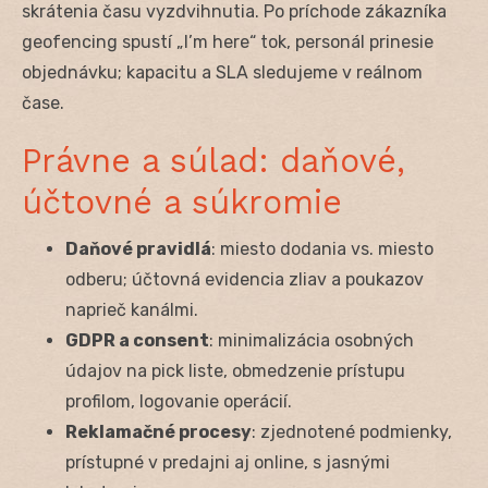
skrátenia času vyzdvihnutia. Po príchode zákazníka
geofencing spustí „I’m here“ tok, personál prinesie
objednávku; kapacitu a SLA sledujeme v reálnom
čase.
Právne a súlad: daňové,
účtovné a súkromie
Daňové pravidlá
: miesto dodania vs. miesto
odberu; účtovná evidencia zliav a poukazov
naprieč kanálmi.
GDPR a consent
: minimalizácia osobných
údajov na pick liste, obmedzenie prístupu
profilom, logovanie operácií.
Reklamačné procesy
: zjednotené podmienky,
prístupné v predajni aj online, s jasnými