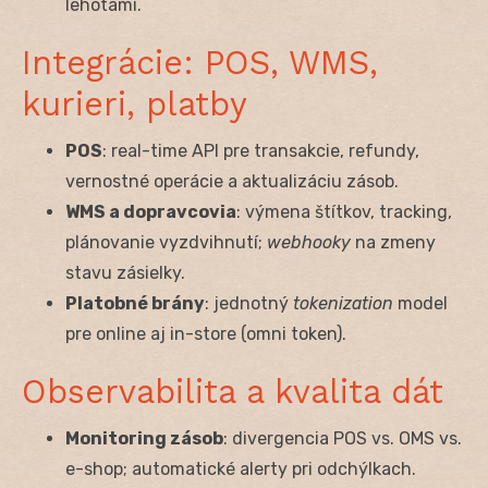
lehotami.
Integrácie: POS, WMS,
kurieri, platby
POS
: real-time API pre transakcie, refundy,
vernostné operácie a aktualizáciu zásob.
WMS a dopravcovia
: výmena štítkov, tracking,
plánovanie vyzdvihnutí;
webhooky
na zmeny
stavu zásielky.
Platobné brány
: jednotný
tokenization
model
pre online aj in-store (omni token).
Observabilita a kvalita dát
Monitoring zásob
: divergencia POS vs. OMS vs.
e-shop; automatické alerty pri odchýlkach.