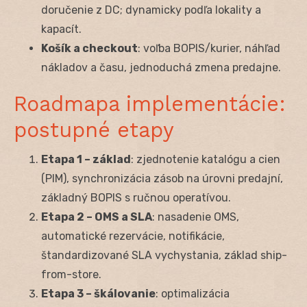
doručenie z DC; dynamicky podľa lokality a
kapacít.
Košík a checkout
: voľba BOPIS/kurier, náhľad
nákladov a času, jednoduchá zmena predajne.
Roadmapa implementácie:
postupné etapy
Etapa 1 – základ
: zjednotenie katalógu a cien
(PIM), synchronizácia zásob na úrovni predajní,
základný BOPIS s ručnou operatívou.
Etapa 2 – OMS a SLA
: nasadenie OMS,
automatické rezervácie, notifikácie,
štandardizované SLA vychystania, základ ship-
from-store.
Etapa 3 – škálovanie
: optimalizácia