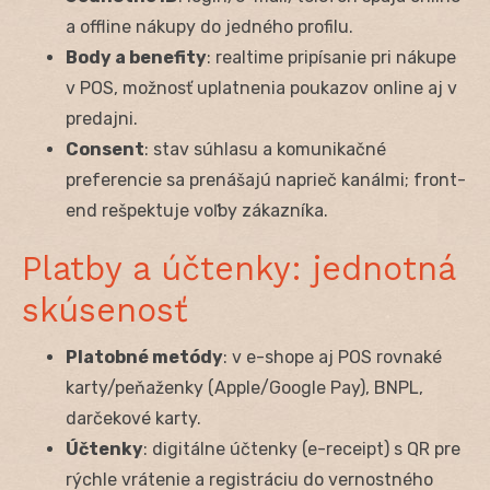
a offline nákupy do jedného profilu.
Body a benefity
: realtime pripísanie pri nákupe
v POS, možnosť uplatnenia poukazov online aj v
predajni.
Consent
: stav súhlasu a komunikačné
preferencie sa prenášajú naprieč kanálmi; front-
end rešpektuje voľby zákazníka.
Platby a účtenky: jednotná
skúsenosť
Platobné metódy
: v e-shope aj POS rovnaké
karty/peňaženky (Apple/Google Pay), BNPL,
darčekové karty.
Účtenky
: digitálne účtenky (e-receipt) s QR pre
rýchle vrátenie a registráciu do vernostného