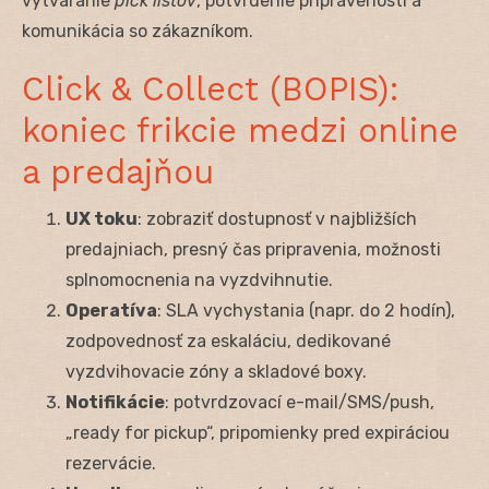
vytváranie
pick listov
, potvrdenie pripravenosti a
komunikácia so zákazníkom.
Click & Collect (BOPIS):
koniec frikcie medzi online
a predajňou
UX toku
: zobraziť dostupnosť v najbližších
predajniach, presný čas pripravenia, možnosti
splnomocnenia na vyzdvihnutie.
Operatíva
: SLA vychystania (napr. do 2 hodín),
zodpovednosť za eskaláciu, dedikované
vyzdvihovacie zóny a skladové boxy.
Notifikácie
: potvrdzovací e-mail/SMS/push,
„ready for pickup“, pripomienky pred expiráciou
rezervácie.