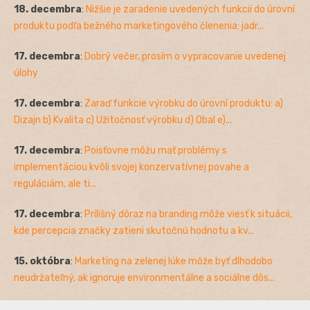
18. decembra
:
Nižšie je zaradenie uvedených funkcií do úrovní
produktu podľa bežného marketingového členenia: jadr...
17. decembra
:
Dobrý večer, prosím o vypracovanie uvedenej
úlohy
17. decembra
:
Zaraď funkcie výrobku do úrovní produktu: a)
Dizajn b) Kvalita c) Užitočnosť výrobku d) Obal e)...
17. decembra
:
Poisťovne môžu mať problémy s
implementáciou kvôli svojej konzervatívnej povahe a
reguláciám, ale ti...
17. decembra
:
Prílišný dôraz na branding môže viesť k situácii,
kde percepcia značky zatieni skutočnú hodnotu a kv...
15. októbra
:
Marketing na zelenej lúke môže byť dlhodobo
neudržateľný, ak ignoruje environmentálne a sociálne dôs...