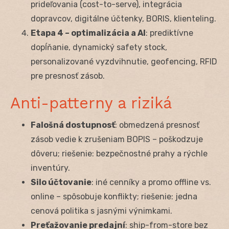
prideľovania (cost-to-serve), integrácia
dopravcov, digitálne účtenky, BORIS, klienteling.
Etapa 4 – optimalizácia a AI
: prediktívne
dopĺňanie, dynamický safety stock,
personalizované vyzdvihnutie, geofencing, RFID
pre presnosť zásob.
Anti-patterny a riziká
Falošná dostupnosť
: obmedzená presnosť
zásob vedie k zrušeniam BOPIS – poškodzuje
dôveru; riešenie: bezpečnostné prahy a rýchle
inventúry.
Silo účtovanie
: iné cenníky a promo offline vs.
online – spôsobuje konflikty; riešenie: jedna
cenová politika s jasnými výnimkami.
Preťažovanie predajní
: ship-from-store bez