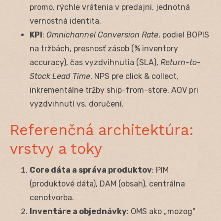
promo, rýchle vrátenia v predajni, jednotná
vernostná identita.
KPI
:
Omnichannel Conversion Rate
, podiel BOPIS
na tržbách, presnosť zásob (% inventory
accuracy), čas vyzdvihnutia (SLA),
Return-to-
Stock Lead Time
, NPS pre click & collect,
inkrementálne tržby ship-from-store, AOV pri
vyzdvihnutí vs. doručení.
Referenčná architektúra:
vrstvy a toky
Core dáta a správa produktov
: PIM
(produktové dáta), DAM (obsah), centrálna
cenotvorba.
Inventáre a objednávky
: OMS ako „mozog“