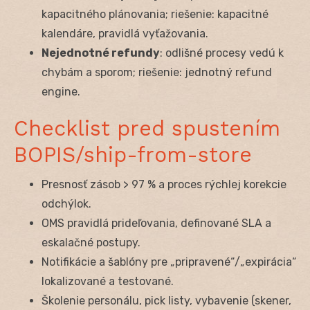
kapacitného plánovania; riešenie: kapacitné
kalendáre, pravidlá vyťažovania.
Nejednotné refundy
: odlišné procesy vedú k
chybám a sporom; riešenie: jednotný refund
engine.
Checklist pred spustením
BOPIS/ship-from-store
Presnosť zásob > 97 % a proces rýchlej korekcie
odchýlok.
OMS pravidlá prideľovania, definované SLA a
eskalačné postupy.
Notifikácie a šablóny pre „pripravené“/„expirácia“
lokalizované a testované.
Školenie personálu, pick listy, vybavenie (skener,