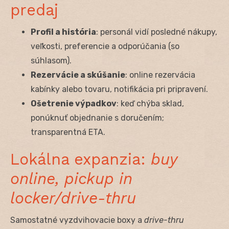
predaj
Profil a história
: personál vidí posledné nákupy,
veľkosti, preferencie a odporúčania (so
súhlasom).
Rezervácie a skúšanie
: online rezervácia
kabínky alebo tovaru, notifikácia pri pripravení.
Ošetrenie výpadkov
: keď chýba sklad,
ponúknuť objednanie s doručením;
transparentná ETA.
Lokálna expanzia:
buy
online, pickup in
locker/drive-thru
Samostatné vyzdvihovacie boxy a
drive-thru