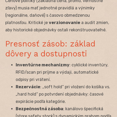
Cenové politiky (základná cena, promo, vernostné
zľavy) musia mať jednotné pravidlá a výnimky
(regionálne, daňové) s časovo obmedzenou
platnosťou. Kritické je
verzionovanie
a audit zmien,
aby historické objednávky ostali rekonštruovateľné.
Presnosť zásob: základ
dôvery a dostupnosti
Inventúrne mechanizmy
: cyklické inventúry,
RFID/scan pri príjme a výdaji, automatické
odpisy pri vrátení.
Rezervácie
: „soft hold“ pri vložení do košíka vs.
„hard hold“ po potvrdení objednávky; časové
expirácie podľa kategórie.
Bezpečnostná zásoba
: kanálovo špecifická
(store safety stock) s dynamickým prahom podľa