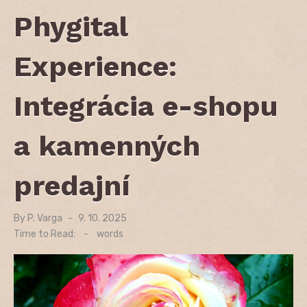
Phygital
Experience:
Integrácia e-shopu
a kamenných
predajní
By
P. Varga
Posted
9. 10. 2025
on
Time to Read:
-
words