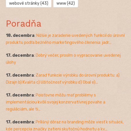
webové stránky
(43)
www
(42)
Poradňa
18. decembra
:
Nižšie je zaradenie uvedených funkcií do úrovní
produktu podľa bežného marketingového členenia: jadr...
17. decembra
:
Dobrý večer, prosím o vypracovanie uvedenej
úlohy
17. decembra
:
Zaraď funkcie výrobku do úrovní produktu: a)
Dizajn b) Kvalita c) Užitočnosť výrobku d) Obal e)...
17. decembra
:
Poisťovne môžu mať problémy s
implementáciou kvôli svojej konzervatívnej povahe a
reguláciám, ale ti...
17. decembra
:
Prílišný dôraz na branding môže viesť k situácii,
kde percepcia značky zatieni skutočnú hodnotu a kv...