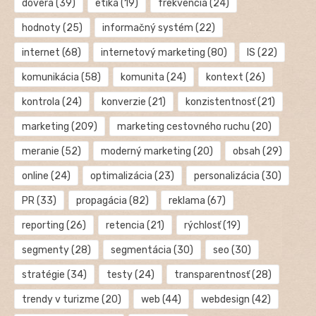
dôvera
(39)
etika
(19)
frekvencia
(24)
hodnoty
(25)
informačný systém
(22)
internet
(68)
internetový marketing
(80)
IS
(22)
komunikácia
(58)
komunita
(24)
kontext
(26)
kontrola
(24)
konverzie
(21)
konzistentnosť
(21)
marketing
(209)
marketing cestovného ruchu
(20)
meranie
(52)
moderný marketing
(20)
obsah
(29)
online
(24)
optimalizácia
(23)
personalizácia
(30)
PR
(33)
propagácia
(82)
reklama
(67)
reporting
(26)
retencia
(21)
rýchlosť
(19)
segmenty
(28)
segmentácia
(30)
seo
(30)
stratégie
(34)
testy
(24)
transparentnosť
(28)
trendy v turizme
(20)
web
(44)
webdesign
(42)