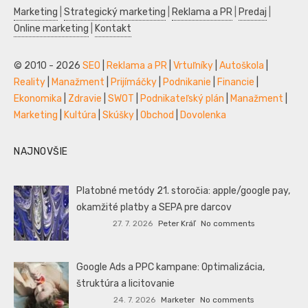
Marketing
|
Strategický marketing
|
Reklama a PR
|
Predaj
|
Online marketing
|
Kontakt
© 2010 - 2026
SEO
|
Reklama a PR
|
Vrtuľníky
|
Autoškola
|
Reality
|
Manažment
|
Prijímáčky
|
Podnikanie
|
Financie
|
Ekonomika
|
Zdravie
|
SWOT
|
Podnikateľský plán
|
Manažment
|
Marketing
|
Kultúra
|
Skúšky
|
Obchod
|
Dovolenka
NAJNOVŠIE
Platobné metódy 21. storočia: apple/google pay,
okamžité platby a SEPA pre darcov
27. 7. 2026
Peter Kráľ
No comments
Google Ads a PPC kampane: Optimalizácia,
štruktúra a licitovanie
24. 7. 2026
Marketer
No comments