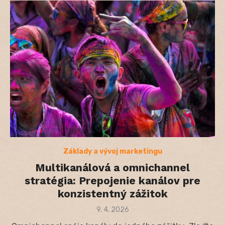
Základy a vývoj marketingu
Multikanálová a omnichannel
stratégia: Prepojenie kanálov pre
konzistentný zážitok
Posted
9. 4. 2026
on