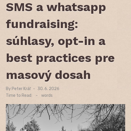
SMS a whatsapp
fundraising:
súhlasy, opt-in a
best practices pre
masový dosah
By
Peter Kráľ
Posted
30. 6. 2026
on
Time to Read:
-
words