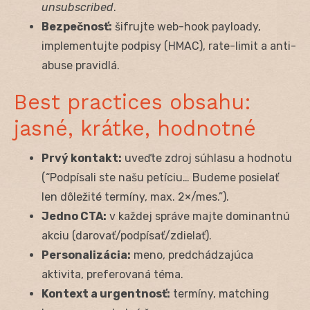
unsubscribed
.
Bezpečnosť:
šifrujte web-hook payloady,
implementujte podpisy (HMAC), rate-limit a anti-
abuse pravidlá.
Best practices obsahu:
jasné, krátke, hodnotné
Prvý kontakt:
uveďte zdroj súhlasu a hodnotu
(“Podpísali ste našu petíciu… Budeme posielať
len dôležité termíny, max. 2×/mes.”).
Jedno CTA:
v každej správe majte dominantnú
akciu (darovať/podpísať/zdielať).
Personalizácia:
meno, predchádzajúca
aktivita, preferovaná téma.
Kontext a urgentnosť:
termíny, matching