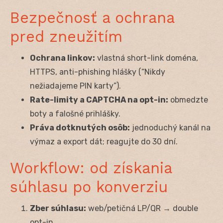
Bezpečnosť a ochrana
pred zneužitím
Ochrana linkov:
vlastná short-link doména,
HTTPS, anti-phishing hlášky (“Nikdy
nežiadajeme PIN karty”).
Rate-limity a CAPTCHA na opt-in:
obmedzte
boty a falošné prihlášky.
Práva dotknutých osôb:
jednoduchý kanál na
výmaz a export dát; reagujte do 30 dní.
Workflow: od získania
súhlasu po konverziu
Zber súhlasu:
web/petičná LP/QR → double
opt-in.