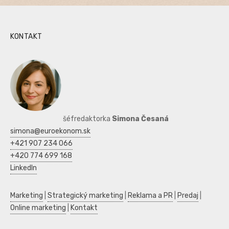
KONTAKT
šéfredaktorka
Simona Česaná
simona@euroekonom.sk
+421 907 234 066
+420 774 699 168
LinkedIn
Marketing
|
Strategický marketing
|
Reklama a PR
|
Predaj
|
Online marketing
|
Kontakt