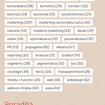
komunikácia
(58)
komunita
(24)
kontext
(26)
kontrola
(24)
konverzie
(21)
konzistentnosť
(21)
marketing
(209)
marketing cestovného ruchu
(20)
meranie
(52)
moderný marketing
(20)
obsah
(29)
online
(24)
optimalizácia
(23)
personalizácia
(30)
PR
(33)
propagácia
(82)
reklama
(67)
reporting
(26)
retencia
(21)
rýchlosť
(19)
segmenty
(28)
segmentácia
(30)
seo
(30)
stratégie
(34)
testy
(24)
transparentnosť
(28)
trendy v turizme
(20)
web
(44)
webdesign
(42)
webové stránky
(43)
www
(42)
Poradňa