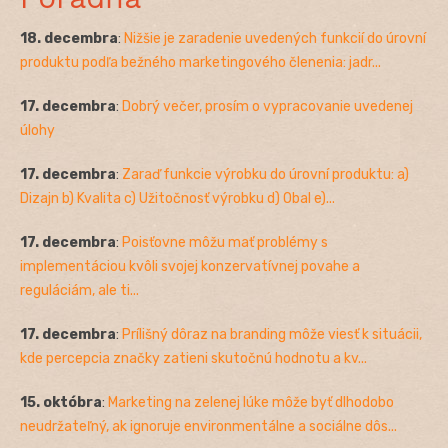
18. decembra
:
Nižšie je zaradenie uvedených funkcií do úrovní
produktu podľa bežného marketingového členenia: jadr...
17. decembra
:
Dobrý večer, prosím o vypracovanie uvedenej
úlohy
17. decembra
:
Zaraď funkcie výrobku do úrovní produktu: a)
Dizajn b) Kvalita c) Užitočnosť výrobku d) Obal e)...
17. decembra
:
Poisťovne môžu mať problémy s
implementáciou kvôli svojej konzervatívnej povahe a
reguláciám, ale ti...
17. decembra
:
Prílišný dôraz na branding môže viesť k situácii,
kde percepcia značky zatieni skutočnú hodnotu a kv...
15. októbra
:
Marketing na zelenej lúke môže byť dlhodobo
neudržateľný, ak ignoruje environmentálne a sociálne dôs...