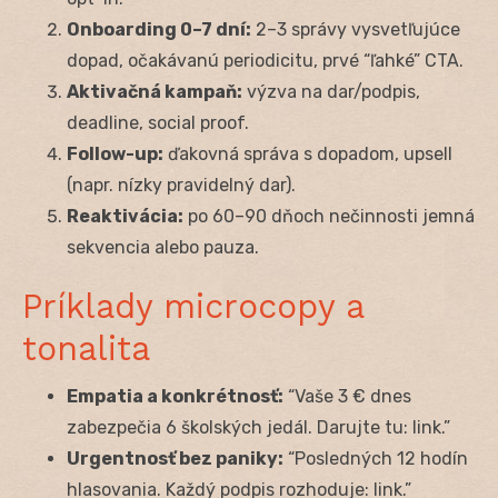
Onboarding 0–7 dní:
2–3 správy vysvetľujúce
dopad, očakávanú periodicitu, prvé “ľahké” CTA.
Aktivačná kampaň:
výzva na dar/podpis,
deadline, social proof.
Follow-up:
ďakovná správa s dopadom, upsell
(napr. nízky pravidelný dar).
Reaktivácia:
po 60–90 dňoch nečinnosti jemná
sekvencia alebo pauza.
Príklady microcopy a
tonalita
Empatia a konkrétnosť:
“Vaše 3 € dnes
zabezpečia 6 školských jedál. Darujte tu: link.”
Urgentnosť bez paniky:
“Posledných 12 hodín
hlasovania. Každý podpis rozhoduje: link.”