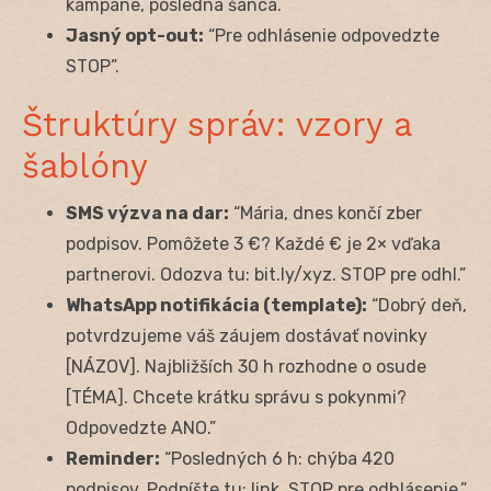
kampane, posledná šanca.
Jasný opt-out:
“Pre odhlásenie odpovedzte
STOP”.
Štruktúry správ: vzory a
šablóny
SMS výzva na dar:
“Mária, dnes končí zber
podpisov. Pomôžete 3 €? Každé € je 2× vďaka
partnerovi. Odozva tu: bit.ly/xyz. STOP pre odhl.”
WhatsApp notifikácia (template):
“Dobrý deň,
potvrdzujeme váš záujem dostávať novinky
[NÁZOV]. Najbližších 30 h rozhodne o osude
[TÉMA]. Chcete krátku správu s pokynmi?
Odpovedzte ANO.”
Reminder:
“Posledných 6 h: chýba 420
podpisov. Podpíšte tu: link. STOP pre odhlásenie.”