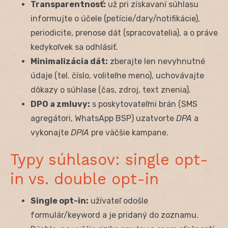
Transparentnosť:
už pri získavaní súhlasu
informujte o účele (petície/dary/notifikácie),
periodicite, prenose dát (spracovatelia), a o práve
kedykoľvek sa odhlásiť.
Minimalizácia dát:
zberajte len nevyhnutné
údaje (tel. číslo, voliteľne meno), uchovávajte
dôkazy o súhlase (čas, zdroj, text znenia).
DPO a zmluvy:
s poskytovateľmi brán (SMS
agregátori, WhatsApp BSP) uzatvorte
DPA
a
vykonajte
DPIA
pre väčšie kampane.
Typy súhlasov: single opt-
in vs. double opt-in
Single opt-in:
užívateľ odošle
formulár/keyword a je pridaný do zoznamu.