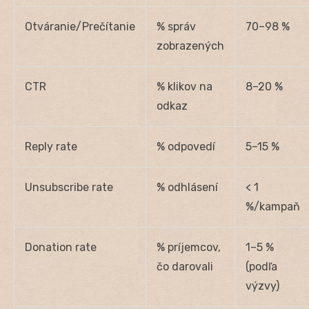
Otváranie/Prečítanie
% správ
70–98 %
zobrazených
CTR
% klikov na
8–20 %
odkaz
Reply rate
% odpovedí
5–15 %
Unsubscribe rate
% odhlásení
< 1
%/kampaň
Donation rate
% príjemcov,
1–5 %
čo darovali
(podľa
výzvy)