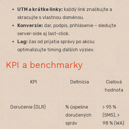
UTM a krátke linky:
každý link značkujte a
skracujte s vlastnou doménou.
Konverzie:
dar, podpis, prihlásenie – sledujte
server-side aj last-click.
Lag:
čas od prijatia správy po akciu;
optimalizujte timing ďalších výziev.
KPI a benchmarky
KPI
Definícia
Cieľová
hodnota
Doručenie (DLR)
% úspešne
> 95 %
doručených
(SMS), >
správ
98 % (WA)