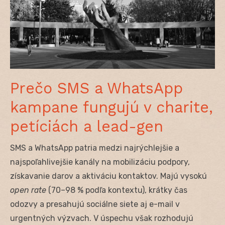
Prečo SMS a WhatsApp
kampane fungujú v charite,
petíciách a lead-gen
SMS a WhatsApp patria medzi najrýchlejšie a
najspoľahlivejšie kanály na mobilizáciu podpory,
získavanie darov a aktiváciu kontaktov. Majú vysokú
open rate
(70–98 % podľa kontextu), krátky čas
odozvy a presahujú sociálne siete aj e-mail v
urgentných výzvach. V úspechu však rozhodujú