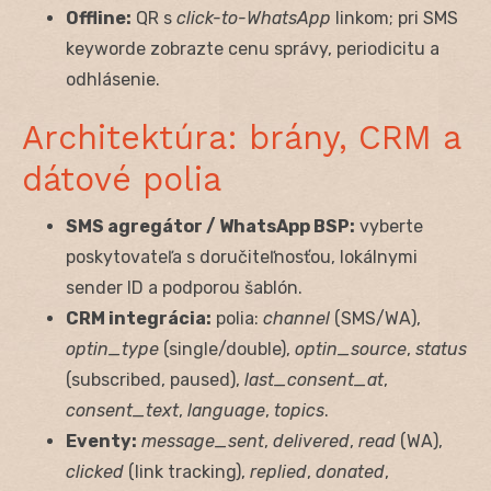
Offline:
QR s
click-to-WhatsApp
linkom; pri SMS
keyworde zobrazte cenu správy, periodicitu a
odhlásenie.
Architektúra: brány, CRM a
dátové polia
SMS agregátor / WhatsApp BSP:
vyberte
poskytovateľa s doručiteľnosťou, lokálnymi
sender ID a podporou šablón.
CRM integrácia:
polia:
channel
(SMS/WA),
optin_type
(single/double),
optin_source
,
status
(subscribed, paused),
last_consent_at
,
consent_text
,
language
,
topics
.
Eventy:
message_sent
,
delivered
,
read
(WA),
clicked
(link tracking),
replied
,
donated
,