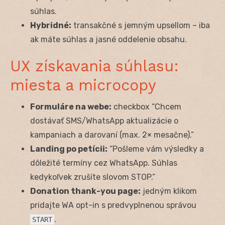
súhlas.
Hybridné:
transakčné s jemným upsellom – iba
ak máte súhlas a jasné oddelenie obsahu.
UX získavania súhlasu:
miesta a microcopy
Formuláre na webe:
checkbox “Chcem
dostávať SMS/WhatsApp aktualizácie o
kampaniach a darovaní (max. 2× mesačne).”
Landing po petícii:
“Pošleme vám výsledky a
dôležité termíny cez WhatsApp. Súhlas
kedykoľvek zrušíte slovom STOP.”
Donation thank-you page:
jedným klikom
pridajte WA opt-in s predvyplnenou správou
.
START