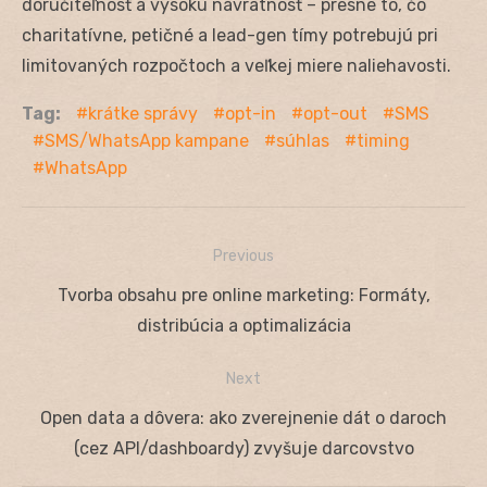
doručiteľnosť a vysokú návratnosť – presne to, čo
charitatívne, petičné a lead-gen tímy potrebujú pri
limitovaných rozpočtoch a veľkej miere naliehavosti.
Tag:
krátke správy
opt-in
opt-out
SMS
SMS/WhatsApp kampane
súhlas
timing
WhatsApp
Previous
Navigácia
Previous
Tvorba obsahu pre online marketing: Formáty,
v
post:
distribúcia a optimalizácia
článku
Next
Next
Open data a dôvera: ako zverejnenie dát o daroch
post:
(cez API/dashboardy) zvyšuje darcovstvo