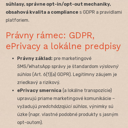
súhlasy, správne opt-in/opt-out mechaniky,
obsahová kvalita a compliance
s GDPR a pravidlami
platforiem.
Právny rámec: GDPR,
ePrivacy a lokálne predpisy
Právny základ:
pre marketingové
SMS/WhatsApp správy je štandardom
výslovný
súhlas
(Art. 6(1)(a) GDPR). Legitímny záujem je
zriedkavý a rizikový.
ePrivacy smernica
(a lokálne transpozície)
upravujú priame marketingové komunikácie –
vyžadujú
predchádzajúci súhlas
, výnimky sú
úzke (napr. vlastné podobné produkty s jasným
opt-outom).