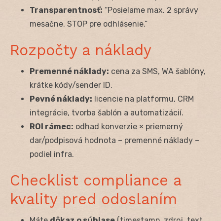
Transparentnosť:
“Posielame max. 2 správy
mesačne. STOP pre odhlásenie.”
Rozpočty a náklady
Premenné náklady:
cena za SMS, WA šablóny,
krátke kódy/sender ID.
Pevné náklady:
licencie na platformu, CRM
integrácie, tvorba šablón a automatizácií.
ROI rámec:
odhad konverzie × priemerný
dar/podpisová hodnota – premenné náklady –
podiel infra.
Checklist compliance a
kvality pred odoslaním
Máte
dôkaz o súhlase
(timestamp, zdroj, text