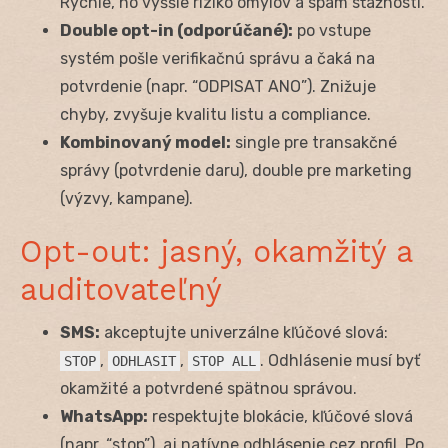
Rýchle, no vyššie riziko omylov a spam sťažností.
Double opt-in (odporúčané):
po vstupe
systém pošle verifikačnú správu a čaká na
potvrdenie (napr. “ODPISAT ANO”). Znižuje
chyby, zvyšuje kvalitu listu a compliance.
Kombinovaný model:
single pre transakčné
správy (potvrdenie daru), double pre marketing
(výzvy, kampane).
Opt-out: jasný, okamžitý a
auditovateľný
SMS:
akceptujte univerzálne kľúčové slová:
,
,
. Odhlásenie musí byť
STOP
ODHLASIT
STOP ALL
okamžité a potvrdené spätnou správou.
WhatsApp:
respektujte blokácie, kľúčové slová
(napr. “stop”), aj natívne odhlásenie cez profil. Po