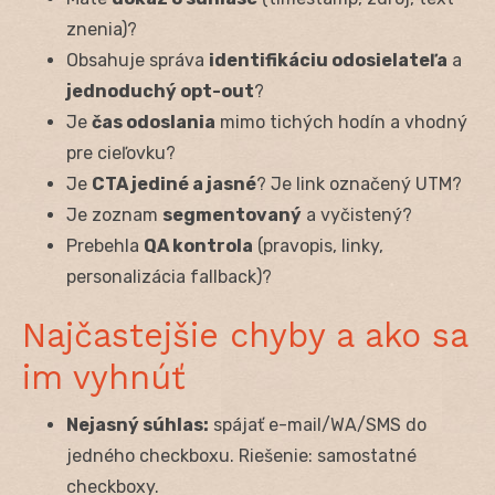
znenia)?
Obsahuje správa
identifikáciu odosielateľa
a
jednoduchý opt-out
?
Je
čas odoslania
mimo tichých hodín a vhodný
pre cieľovku?
Je
CTA jediné a jasné
? Je link označený UTM?
Je zoznam
segmentovaný
a vyčistený?
Prebehla
QA kontrola
(pravopis, linky,
personalizácia fallback)?
Najčastejšie chyby a ako sa
im vyhnúť
Nejasný súhlas:
spájať e-mail/WA/SMS do
jedného checkboxu. Riešenie: samostatné
checkboxy.