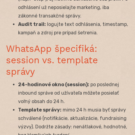
odhlásení už neposielajte marketing, iba
zákonné transakčné správy.
Audit trail:
logujte text odhlásenia, timestamp,
kampaň a zdroj pre prípad šetrenia.
WhatsApp špecifiká:
session vs. template
správy
24-hodinové okno (session):
po poslednej
inbound správe od užívateľa môžete posielať
voľný obsah do 24 h.
Template správy:
mimo 24 h musia byť správy
schválené (notifikácie, aktualizácie, fundraising
výzvy). Dodržte zásady: nenátlakové, hodnotné,