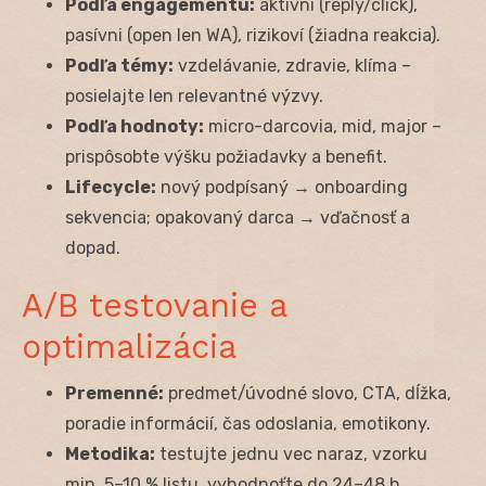
Podľa engagementu:
aktívni (reply/click),
pasívni (open len WA), rizikoví (žiadna reakcia).
Podľa témy:
vzdelávanie, zdravie, klíma –
posielajte len relevantné výzvy.
Podľa hodnoty:
micro-darcovia, mid, major –
prispôsobte výšku požiadavky a benefit.
Lifecycle:
nový podpísaný → onboarding
sekvencia; opakovaný darca → vďačnosť a
dopad.
A/B testovanie a
optimalizácia
Premenné:
predmet/úvodné slovo, CTA, dĺžka,
poradie informácií, čas odoslania, emotikony.
Metodika:
testujte jednu vec naraz, vzorku
min. 5–10 % listu, vyhodnoťte do 24–48 h.