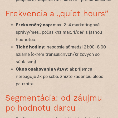
Frekvencia a „quiet hours”
Frekvenčný cap:
max. 2–4 marketingové
správy/mes., počas kríz max. 1/deň s jasnou
hodnotou.
Tiché hodiny:
neodosielať medzi 21:00–8:00
lokálne (okrem transakčných/krízových so
súhlasom).
Okno opakovania výzvy:
ak príjemca
nereaguje 3× po sebe, znížte kadenciu alebo
pauznite.
Segmentácia: od záujmu
po hodnotu darcu