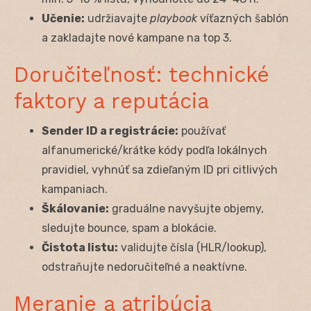
Učenie:
udržiavajte
playbook
víťazných šablón
a zakladajte nové kampane na top 3.
Doručiteľnosť: technické
faktory a reputácia
Sender ID a registrácie:
používať
alfanumerické/krátke kódy podľa lokálnych
pravidiel, vyhnúť sa zdieľaným ID pri citlivých
kampaniach.
Škálovanie:
graduálne navyšujte objemy,
sledujte bounce, spam a blokácie.
Čistota listu:
validujte čísla (HLR/lookup),
odstraňujte nedoručiteľné a neaktívne.
Meranie a atribúcia