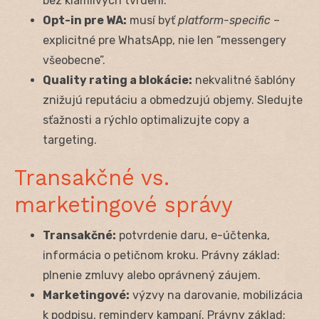
bez klamlivých tvrdení.
Opt-in pre WA:
musí byť
platform-specific
–
explicitné pre WhatsApp, nie len “messengery
všeobecne”.
Quality rating a blokácie:
nekvalitné šablóny
znižujú reputáciu a obmedzujú objemy. Sledujte
sťažnosti a rýchlo optimalizujte copy a
targeting.
Transakčné vs.
marketingové správy
Transakčné:
potvrdenie daru, e-účtenka,
informácia o petičnom kroku. Právny základ:
plnenie zmluvy alebo oprávnený záujem.
Marketingové:
výzvy na darovanie, mobilizácia
k podpisu, remindery kampaní. Právny základ: