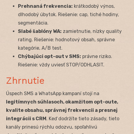
Prehnaná frekvencia:
krátkodobý výnos,
dlhodobý úbytok. Riešenie: cap, tiché hodiny,
segmentácia.
Slabé šablóny WA:
zamietnutie, nízky quality
rating. Riešenie: hodnotový obsah, správne
kategórie, A/B test.
Chýbajúci opt-out v SMS:
právne riziko.
Riešenie: vždy uviesť STOP/ODHLASIT.
Zhrnutie
Úspech SMS a WhatsApp kampaní stojí na
legitímnych súhlasoch, okamžitom opt-oute,
kvalite obsahu, správnej frekvencii a presnej
integrácii s CRM
. Keď dodržíte tieto zásady, tieto
kanály prinesú rýchlu odozvu, spoľahlivú