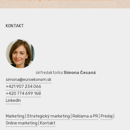
KONTAKT
šéfredaktorka
Simona Česaná
simona@euroekonom.sk
+421 907 234 066
+420 774 699 168
LinkedIn
Marketing
|
Strategický marketing
|
Reklama a PR
|
Predaj
|
Online marketing
|
Kontakt