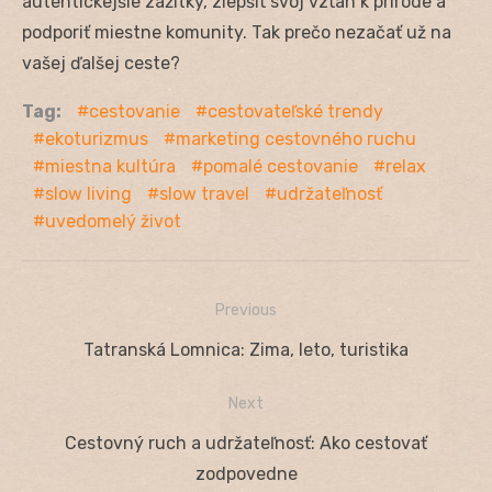
autentickejšie zážitky, zlepšiť svoj vzťah k prírode a
podporiť miestne komunity. Tak prečo nezačať už na
vašej ďalšej ceste?
Tag:
cestovanie
cestovateľské trendy
ekoturizmus
marketing cestovného ruchu
miestna kultúra
pomalé cestovanie
relax
slow living
slow travel
udržateľnosť
uvedomelý život
Previous
Navigácia
Previous
Tatranská Lomnica: Zima, leto, turistika
v
post:
Next
článku
Next
Cestovný ruch a udržateľnosť: Ako cestovať
post:
zodpovedne