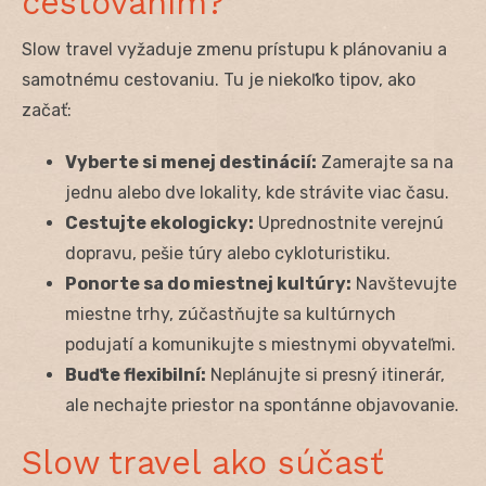
cestovaním?
Slow travel vyžaduje zmenu prístupu k plánovaniu a
samotnému cestovaniu. Tu je niekoľko tipov, ako
začať:
Vyberte si menej destinácií:
Zamerajte sa na
jednu alebo dve lokality, kde strávite viac času.
Cestujte ekologicky:
Uprednostnite verejnú
dopravu, pešie túry alebo cykloturistiku.
Ponorte sa do miestnej kultúry:
Navštevujte
miestne trhy, zúčastňujte sa kultúrnych
podujatí a komunikujte s miestnymi obyvateľmi.
Buďte flexibilní:
Neplánujte si presný itinerár,
ale nechajte priestor na spontánne objavovanie.
Slow travel ako súčasť