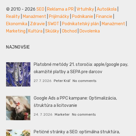
© 2010 - 2026
SEO
|
Reklama a PR
|
Vrtuľníky
|
Autoškola
|
Reality
|
Manažment
|
Prijímáčky
|
Podnikanie
|
Financie
|
Ekonomika
|
Zdravie
|
SWOT
|
Podnikateľský plán
|
Manažment
|
Marketing
|
Kultúra
|
Skúšky
|
Obchod
|
Dovolenka
NAJNOVŠIE
Platobné metódy 21. storočia: apple/google pay,
okamžité platby a SEPA pre darcov
27. 7. 2026
Peter Kráľ
No comments
Google Ads a PPC kampane: Optimalizácia,
štruktúra a licitovanie
24. 7. 2026
Marketer
No comments
Petičné stránky a SEO: optimálna štruktúra,