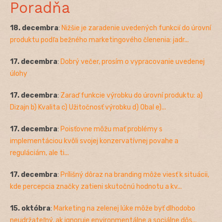
Poradňa
18. decembra
:
Nižšie je zaradenie uvedených funkcií do úrovní
produktu podľa bežného marketingového členenia: jadr...
17. decembra
:
Dobrý večer, prosím o vypracovanie uvedenej
úlohy
17. decembra
:
Zaraď funkcie výrobku do úrovní produktu: a)
Dizajn b) Kvalita c) Užitočnosť výrobku d) Obal e)...
17. decembra
:
Poisťovne môžu mať problémy s
implementáciou kvôli svojej konzervatívnej povahe a
reguláciám, ale ti...
17. decembra
:
Prílišný dôraz na branding môže viesť k situácii,
kde percepcia značky zatieni skutočnú hodnotu a kv...
15. októbra
:
Marketing na zelenej lúke môže byť dlhodobo
neudržateľný, ak ignoruje environmentálne a sociálne dôs...