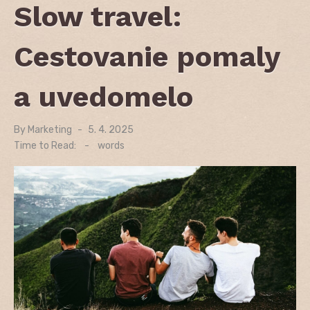
Slow travel:
Cestovanie pomaly
a uvedomelo
By
Marketing
Posted
5. 4. 2025
on
Time to Read:
-
words