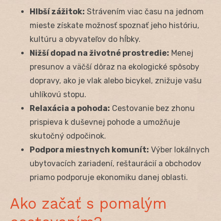
Hlbší zážitok:
Strávením viac času na jednom
mieste získate možnosť spoznať jeho históriu,
kultúru a obyvateľov do hĺbky.
Nižší dopad na životné prostredie:
Menej
presunov a väčší dôraz na ekologické spôsoby
dopravy, ako je vlak alebo bicykel, znižuje vašu
uhlíkovú stopu.
Relaxácia a pohoda:
Cestovanie bez zhonu
prispieva k duševnej pohode a umožňuje
skutočný odpočinok.
Podpora miestnych komunít:
Výber lokálnych
ubytovacích zariadení, reštaurácií a obchodov
priamo podporuje ekonomiku danej oblasti.
Ako začať s pomalým