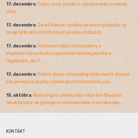
17. decembra
:
Dobrý večer, prosím o vypracovanie uvedenej
úlohy
17. decembra
:
Zaraď funkcie výrobku do úrovní produktu: a)
Dizajn b) Kvalita c) Užitočnosť výrobku d) Obal e)...
17. decembra
:
Poisťovne môžu mať problémy s
implementáciou kvôli svojej konzervatívnej povahe a
reguláciám, ale ti...
17. decembra
:
Prílišný dôraz na branding môže viesť k situácii,
kde percepcia značky zatieni skutočnú hodnotu a kv...
15. októbra
:
Marketing na zelenej lúke môže byť dlhodobo
neudržateľný, ak ignoruje environmentálne a sociálne dôs...
KONTAKT