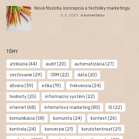
Nová filozofia, koncepcia a techniky marketingu
5. 5. 2023
6 komentárov
TÉMY
atribúcia
(44)
audit
(20)
automatizácia
(27)
cestovanie
(29)
CRM
(22)
dáta
(20)
dôvera
(39)
etika
(19)
frekvencia
(24)
hodnoty
(25)
informačný systém
(22)
internet
(68)
internetový marketing
(80)
IS
(22)
komunikácia
(58)
komunita
(24)
kontext
(26)
kontrola
(24)
konverzie
(21)
konzistentnosť
(21)