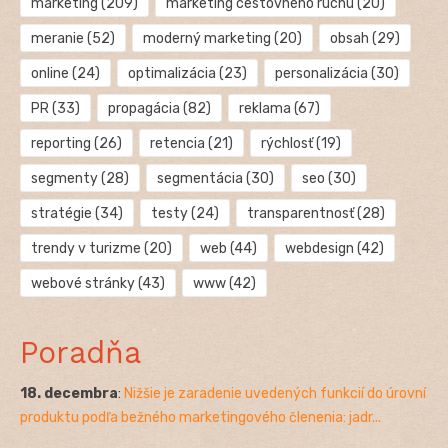
marketing
(209)
marketing cestovného ruchu
(20)
meranie
(52)
moderný marketing
(20)
obsah
(29)
online
(24)
optimalizácia
(23)
personalizácia
(30)
PR
(33)
propagácia
(82)
reklama
(67)
reporting
(26)
retencia
(21)
rýchlosť
(19)
segmenty
(28)
segmentácia
(30)
seo
(30)
stratégie
(34)
testy
(24)
transparentnosť
(28)
trendy v turizme
(20)
web
(44)
webdesign
(42)
webové stránky
(43)
www
(42)
Poradňa
18. decembra
:
Nižšie je zaradenie uvedených funkcií do úrovní
produktu podľa bežného marketingového členenia: jadr...