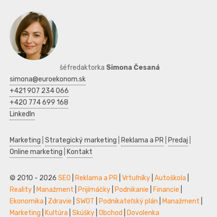
šéfredaktorka
Simona Česaná
simona@euroekonom.sk
+421 907 234 066
+420 774 699 168
LinkedIn
Marketing
|
Strategický marketing
|
Reklama a PR
|
Predaj
|
Online marketing
|
Kontakt
© 2010 - 2026
SEO
|
Reklama a PR
|
Vrtuľníky
|
Autoškola
|
Reality
|
Manažment
|
Prijímáčky
|
Podnikanie
|
Financie
|
Ekonomika
|
Zdravie
|
SWOT
|
Podnikateľský plán
|
Manažment
|
Marketing
|
Kultúra
|
Skúšky
|
Obchod
|
Dovolenka