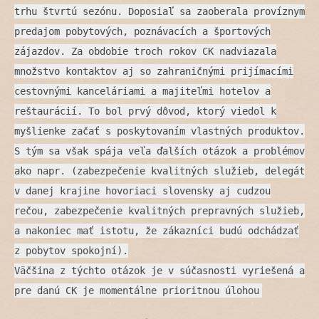
trhu štvrtú sezónu. Doposiaľ sa zaoberala províznym
predajom pobytových, poznávacích a športových
zájazdov. Za obdobie troch rokov CK nadviazala
množstvo kontaktov aj so zahraničnými prijímacími
cestovnými kanceláriami a majiteľmi hotelov a
reštaurácií. To bol prvý dôvod, ktorý viedol k
myšlienke začať s poskytovaním vlastných produktov.
S tým sa však spája veľa ďalších otázok a problémov
ako napr. (zabezpečenie kvalitných služieb, delegát
v danej krajine hovoriaci slovensky aj cudzou
rečou, zabezpečenie kvalitných prepravných služieb,
a nakoniec mať istotu, že zákazníci budú odchádzať
z pobytov spokojní).
Väčšina z týchto otázok je v súčasnosti vyriešená a
pre danú CK je momentálne prioritnou úlohou