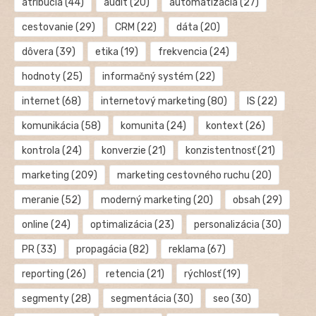
atribúcia
(44)
audit
(20)
automatizácia
(27)
cestovanie
(29)
CRM
(22)
dáta
(20)
dôvera
(39)
etika
(19)
frekvencia
(24)
hodnoty
(25)
informačný systém
(22)
internet
(68)
internetový marketing
(80)
IS
(22)
komunikácia
(58)
komunita
(24)
kontext
(26)
kontrola
(24)
konverzie
(21)
konzistentnosť
(21)
marketing
(209)
marketing cestovného ruchu
(20)
meranie
(52)
moderný marketing
(20)
obsah
(29)
online
(24)
optimalizácia
(23)
personalizácia
(30)
PR
(33)
propagácia
(82)
reklama
(67)
reporting
(26)
retencia
(21)
rýchlosť
(19)
segmenty
(28)
segmentácia
(30)
seo
(30)