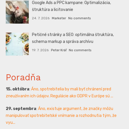
Google Ads a PPC kampane: Optimalizácia,
štruktúra a licitovanie
24. 7. 2026
Marketer
No comments
Petičné stránky a SEO: optimálna štruktúra,
schema markup a správa archívu
19. 7. 2026
Peter Kráľ
No comments
Poradňa
15. októbra
:
Áno, spotrebitelia by mali byť chránení pred
zneužívaním ich údajov. Regulácie ako GDPR v Európe sú ...
29. septembra
:
Áno, existuje argument, že značky môžu
manipulovať spotrebiteľské vnímanie a rozhodnutia tým, že
vyu...