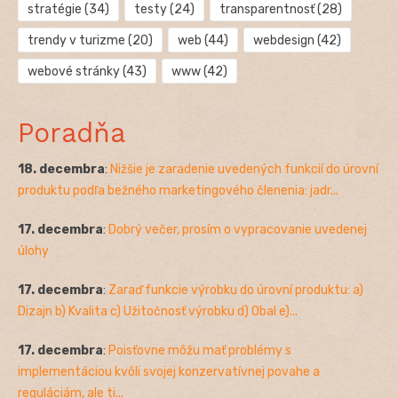
stratégie
(34)
testy
(24)
transparentnosť
(28)
trendy v turizme
(20)
web
(44)
webdesign
(42)
webové stránky
(43)
www
(42)
Poradňa
18. decembra
:
Nižšie je zaradenie uvedených funkcií do úrovní
produktu podľa bežného marketingového členenia: jadr...
17. decembra
:
Dobrý večer, prosím o vypracovanie uvedenej
úlohy
17. decembra
:
Zaraď funkcie výrobku do úrovní produktu: a)
Dizajn b) Kvalita c) Užitočnosť výrobku d) Obal e)...
17. decembra
:
Poisťovne môžu mať problémy s
implementáciou kvôli svojej konzervatívnej povahe a
reguláciám, ale ti...