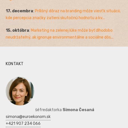
17. decembra
:
Prílišný dôraz na branding môže viesť k situácii,
kde percepcia značky zatieni skutočnú hodnotu a kv...
15. októbra
:
Marketing na zelenej lúke môže byť dlhodobo
neudržateľný, ak ignoruje environmentálne a sociálne dôs...
KONTAKT
šéfredaktorka
Simona Česaná
simona@euroekonom.sk
+421 907 234 066