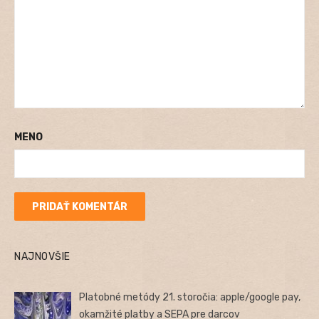
MENO
NAJNOVŠIE
Platobné metódy 21. storočia: apple/google pay,
okamžité platby a SEPA pre darcov