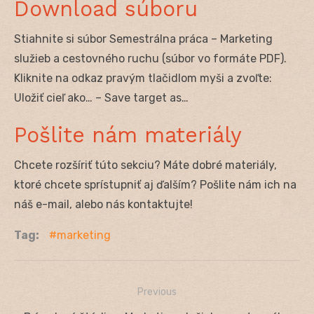
Download súboru
Stiahnite si súbor Semestrálna práca – Marketing
služieb a cestovného ruchu (súbor vo formáte PDF).
Kliknite na odkaz pravým tlačidlom myši a zvoľte:
Uložiť cieľ ako… – Save target as…
Pošlite nám materiály
Chcete rozšíriť túto sekciu? Máte dobré materiály,
ktoré chcete sprístupniť aj ďalším? Pošlite nám ich na
náš e-mail, alebo nás kontaktujte!
Tag:
marketing
Previous
Navigácia