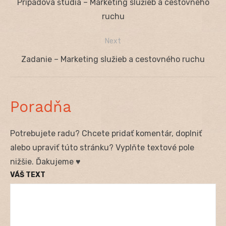
Previous
Prípadová štúdia – Marketing služieb a cestovného
v
post:
ruchu
článku
Next
Next
Zadanie – Marketing služieb a cestovného ruchu
post:
Poradňa
Potrebujete radu? Chcete pridať komentár, doplniť
alebo upraviť túto stránku? Vyplňte textové pole
nižšie. Ďakujeme ♥
VÁŠ TEXT