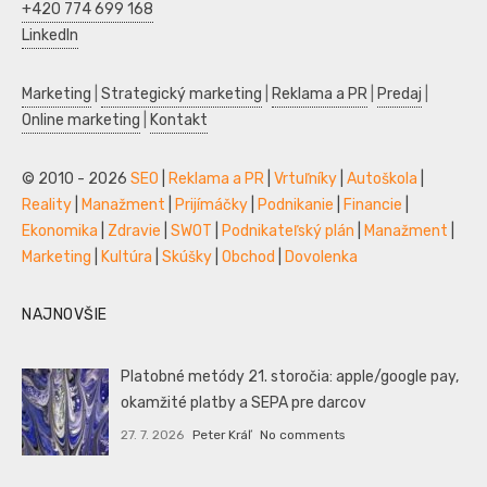
+420 774 699 168
LinkedIn
Marketing
|
Strategický marketing
|
Reklama a PR
|
Predaj
|
Online marketing
|
Kontakt
© 2010 - 2026
SEO
|
Reklama a PR
|
Vrtuľníky
|
Autoškola
|
Reality
|
Manažment
|
Prijímáčky
|
Podnikanie
|
Financie
|
Ekonomika
|
Zdravie
|
SWOT
|
Podnikateľský plán
|
Manažment
|
Marketing
|
Kultúra
|
Skúšky
|
Obchod
|
Dovolenka
NAJNOVŠIE
Platobné metódy 21. storočia: apple/google pay,
okamžité platby a SEPA pre darcov
27. 7. 2026
Peter Kráľ
No comments