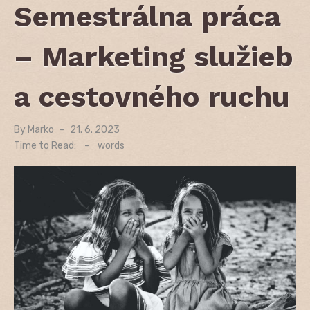
Semestrálna práca
– Marketing služieb
a cestovného ruchu
By
Marko
Posted
21. 6. 2023
on
Time to Read:
-
words