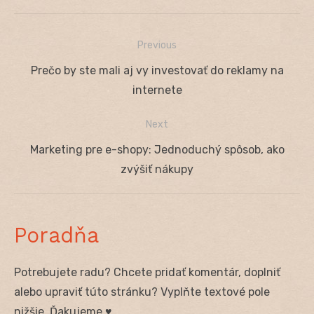
Previous
Navigácia
Previous
Prečo by ste mali aj vy investovať do reklamy na
v
post:
internete
článku
Next
Next
Marketing pre e-shopy: Jednoduchý spôsob, ako
post:
zvýšiť nákupy
Poradňa
Potrebujete radu? Chcete pridať komentár, doplniť
alebo upraviť túto stránku? Vyplňte textové pole
nižšie. Ďakujeme ♥