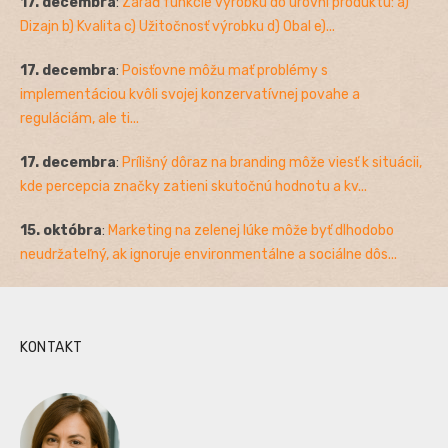
17. decembra
:
Zaraď funkcie výrobku do úrovní produktu: a)
Dizajn b) Kvalita c) Užitočnosť výrobku d) Obal e)...
17. decembra
:
Poisťovne môžu mať problémy s
implementáciou kvôli svojej konzervatívnej povahe a
reguláciám, ale ti...
17. decembra
:
Prílišný dôraz na branding môže viesť k situácii,
kde percepcia značky zatieni skutočnú hodnotu a kv...
15. októbra
:
Marketing na zelenej lúke môže byť dlhodobo
neudržateľný, ak ignoruje environmentálne a sociálne dôs...
KONTAKT