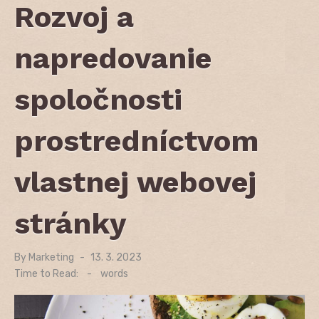
Rozvoj a
napredovanie
spoločnosti
prostredníctvom
vlastnej webovej
stránky
By
Marketing
Posted
13. 3. 2023
on
Time to Read:
-
words