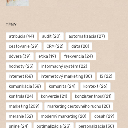
TÉMY
atribúcia
(44)
audit
(20)
automatizácia
(27)
cestovanie
(29)
CRM
(22)
dáta
(20)
dôvera
(39)
etika
(19)
frekvencia
(24)
hodnoty
(25)
informačný systém
(22)
internet
(68)
internetový marketing
(80)
IS
(22)
komunikácia
(58)
komunita
(24)
kontext
(26)
kontrola
(24)
konverzie
(21)
konzistentnosť
(21)
marketing
(209)
marketing cestovného ruchu
(20)
meranie
(52)
moderný marketing
(20)
obsah
(29)
online
(24)
optimalizácia
(23)
personalizácia
(30)