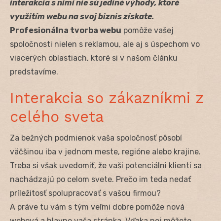
interakcia s nimi nie sú jediné výhody, ktoré
využitím webu na svoj biznis získate.
Profesionálna tvorba webu
pomôže vašej
spoločnosti nielen s reklamou, ale aj s úspechom vo
viacerých oblastiach, ktoré si v našom článku
predstavíme.
Interakcia so zákazníkmi z
celého sveta
Za bežných podmienok vaša spoločnosť pôsobí
väčšinou iba v jednom meste, regióne alebo krajine.
Treba si však uvedomiť, že vaši potenciálni klienti sa
nachádzajú po celom svete. Prečo im teda nedať
príležitosť spolupracovať s vašou firmou?
A práve tu vám s tým veľmi dobre pomôže nová
webová a hlavne vaša stránka. Vďaka nej môžete