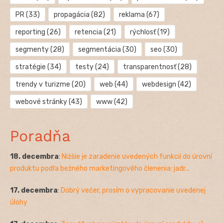
PR
(33)
propagácia
(82)
reklama
(67)
reporting
(26)
retencia
(21)
rýchlosť
(19)
segmenty
(28)
segmentácia
(30)
seo
(30)
stratégie
(34)
testy
(24)
transparentnosť
(28)
trendy v turizme
(20)
web
(44)
webdesign
(42)
webové stránky
(43)
www
(42)
Poradňa
18. decembra
:
Nižšie je zaradenie uvedených funkcií do úrovní
produktu podľa bežného marketingového členenia: jadr...
17. decembra
:
Dobrý večer, prosím o vypracovanie uvedenej
úlohy