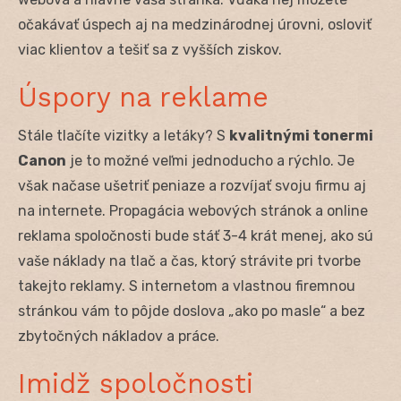
očakávať úspech aj na medzinárodnej úrovni, osloviť
viac klientov a tešiť sa z vyšších ziskov.
Úspory na reklame
Stále tlačíte vizitky a letáky? S
kvalitnými tonermi
Canon
je to možné veľmi jednoducho a rýchlo. Je
však načase ušetriť peniaze a rozvíjať svoju firmu aj
na internete. Propagácia webových stránok a online
reklama spoločnosti bude stáť 3-4 krát menej, ako sú
vaše náklady na tlač a čas, ktorý strávite pri tvorbe
takejto reklamy. S internetom a vlastnou firemnou
stránkou vám to pôjde doslova „ako po masle“ a bez
zbytočných nákladov a práce.
Imidž spoločnosti