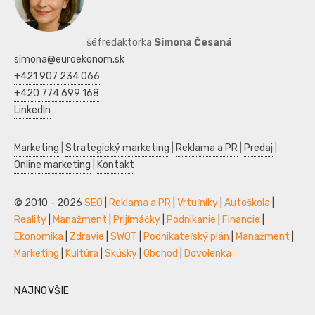
šéfredaktorka
Simona Česaná
simona@euroekonom.sk
+421 907 234 066
+420 774 699 168
LinkedIn
Marketing
|
Strategický marketing
|
Reklama a PR
|
Predaj
|
Online marketing
|
Kontakt
© 2010 - 2026
SEO
|
Reklama a PR
|
Vrtuľníky
|
Autoškola
|
Reality
|
Manažment
|
Prijímáčky
|
Podnikanie
|
Financie
|
Ekonomika
|
Zdravie
|
SWOT
|
Podnikateľský plán
|
Manažment
|
Marketing
|
Kultúra
|
Skúšky
|
Obchod
|
Dovolenka
NAJNOVŠIE