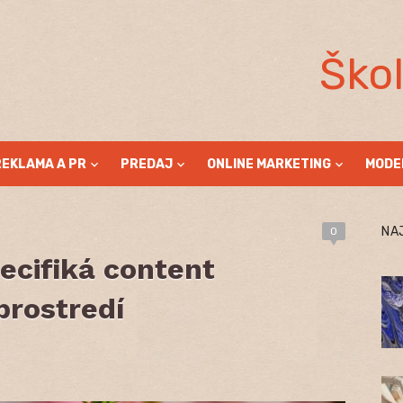
Ško
REKLAMA A PR
PREDAJ
ONLINE MARKETING
MODE
NA
0
ecifiká content
prostredí