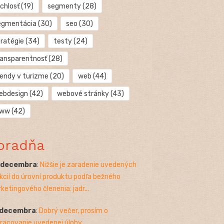
chlosť
(19)
segmenty
(28)
egmentácia
(30)
seo
(30)
tratégie
(34)
testy
(24)
ransparentnosť
(28)
rendy v turizme
(20)
web
(44)
ebdesign
(42)
webové stránky
(43)
ww
(42)
oradňa
. decembra
:
Nižšie je zaradenie uvedených
kcií do úrovní produktu podľa bežného
ketingového členenia: jadr...
 decembra
:
Dobrý večer, prosím o
racovanie uvedenej úlohy