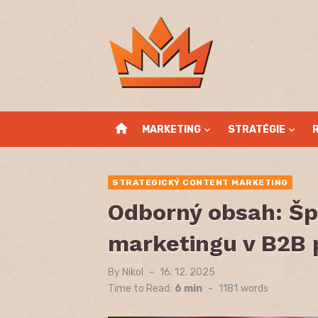
Skip
to
content
home
MARKETING
STRATÉGIE
STRATEGICKÝ CONTENT MARKETING
Odborný obsah: Šp
marketingu v B2B 
By
Nikol
Posted
16. 12. 2025
on
Time to Read:
6 min
-
1181
words