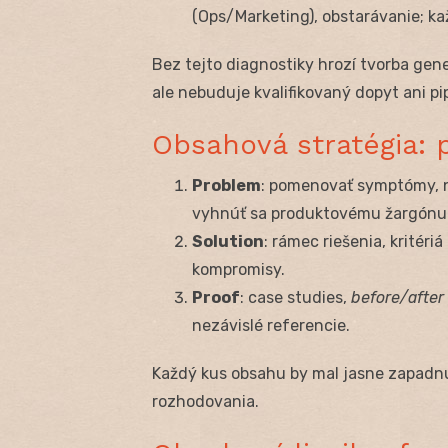
(Ops/Marketing), obstarávanie; ka
Bez tejto diagnostiky hrozí tvorba gen
ale nebuduje kvalifikovaný dopyt ani pip
Obsahová stratégia:
Problem
: pomenovať symptómy, n
vyhnúť sa produktovému žargónu
Solution
: rámec riešenia, kritéri
kompromisy.
Proof
: case studies,
before/after
nezávislé referencie.
Každý kus obsahu by mal jasne zapadnúť
rozhodovania.