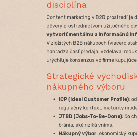
disciplína
Content marketing v B2B prostredí je 
dôvery prostredníctvom užitočného obsa
vytvoriť mentálnu a informačnú in
V zložitých B2B nákupoch (viacero stake
nahrádza časť predaja: vzdeláva, redu
urýchľuje konsenzus vo firme kupujúce
Strategické východis
nákupného výboru
ICP (Ideal Customer Profile)
: o
regulačný kontext, maturity mode
JTBD (Jobs-To-Be-Done)
: čo c
bránia, aké riziká vníma.
Nákupný výbor
: ekonomický kupu