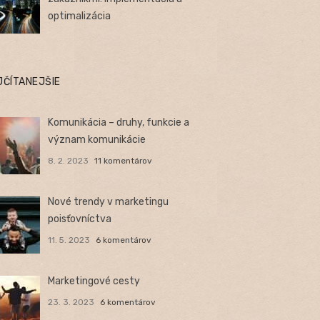
optimalizácia
JČÍTANEJŠIE
Komunikácia – druhy, funkcie a
význam komunikácie
8. 2. 2023
11 komentárov
Nové trendy v marketingu
poisťovníctva
11. 5. 2023
6 komentárov
Marketingové cesty
23. 3. 2023
6 komentárov