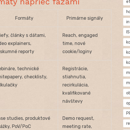
rmáty naprieč fázami
e
h
Formáty
Primárne signály
i
IS
iefy, články s dátami,
Reach, engaged
k
deo explainers,
time, nové
skumné reporty
cookie/loginy
k
k
bináre, technické
Registrácie,
m
itepapery, checklisty,
stiahnutia,
m
lkulačky
recirkulácia,
kvalifikované
o
návštevy
o
P
se studies, produktové
Demo request,
r
ážky, PoV/PoC
meeting rate,