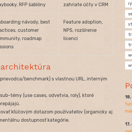
rý
aybooky, RFP šablóny
zahriate účty v CRM
s
boarding návody, best
Feature adoption,
s
actices, customer
NPS, rozšírenie
t
mmunity, roadmap
licencí
t
ssions
w
 architektúra
w
(sprievodca/benchmark) s vlastnou URL, interným
P
sub-témy (use cases, odvetvia, roly), ktoré
18
prepájajú.
fun
mar
novať kľúčovým dotazom používateľov (organicky aj
 mentálnu dostupnosť kategórie.
17.
vyp