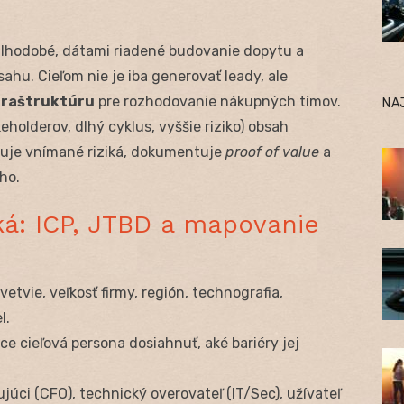
dlhodobé, dátami riadené budovanie dopytu a
hu. Cieľom nie je iba generovať leady, ale
fraštruktúru
pre rozhodovanie nákupných tímov.
NA
holderov, dlhý cyklus, vyššie riziko) obsah
kuje vnímané riziká, dokumentuje
proof of value
a
ho.
ká: ICP, JTBD a mapovanie
dvetvie, veľkosť firmy, región, technografia,
l.
hce cieľová persona dosiahnuť, aké bariéry jej
júci (CFO), technický overovateľ (IT/Sec), užívateľ