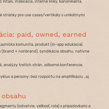
b Vitals, indexácia, interné linky, kanonikalita,
é stránky pre use cases/vertikály s unikátnymi
kácia: paid, owned, earned
ákaznícka komunita, produkt (in-app edukácia).
 (brand + nonbrand), syndikácia obsahu, natívne
á, analýzy tretích strán, odborné konferencie.
yklus a persony; bez rozpočtu na amplifikáciu „aj
a obsahu
segmenty (odvetvie, veľkosť, rola) s prípadovkami a