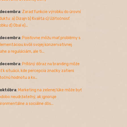
 decembra
:
Zaraď funkcie výrobku do úrovní
duktu: a) Dizajn b) Kvalita c) Užitočnosť
bku d) Obal e)...
 decembra
:
Poisťovne môžu mať problémy s
lementáciou kvôli svojej konzervatívnej
ahe a reguláciám, ale ti...
 decembra
:
Prílišný dôraz na branding môže
sť k situácii, kde percepcia značky zatieni
točnú hodnotu a kv...
 októbra
:
Marketing na zelenej lúke môže byť
odobo neudržateľný, ak ignoruje
ironmentálne a sociálne dôs...