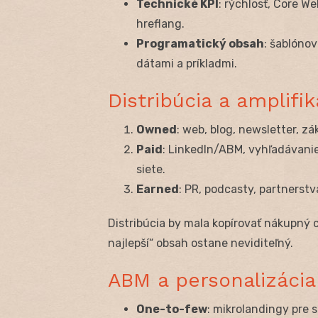
Technické KPI
: rýchlosť, Core We
hreflang.
Programatický obsah
: šablónov
dátami a príkladmi.
Distribúcia a amplifi
Owned
: web, blog, newsletter, z
Paid
: LinkedIn/ABM, vyhľadávanie
siete.
Earned
: PR, podcasty, partnerstv
Distribúcia by mala kopírovať nákupný c
najlepší“ obsah ostane neviditeľný.
ABM a personalizáci
One-to-few
: mikrolandingy pre 