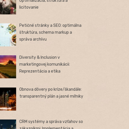
Optimalizácia, štruktúra a
licitovanie
Petičné stránky a SEO: optimálna
štruktúra, schema markup a
správa archívu
Diversity & Inclusion v
marketingovej komunikácii:
Reprezentácia a etika
Obnova dôvery po kríze/škandále:
transparentný plán a jasné míľniky
CRM systémy a správa vzťahov so
zákazníkmi: Implementácia a