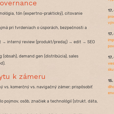
governance
17.
inológia, tón (expertno-praktický), citovanie
pro
výro
ajmä pri tvrdeniach o úsporách, bezpečnosti a
17.
imp
ft → interný review (produkt/predaj) → edit → SEO
pov
 (obsah), demand gen (distribúcia), sales
17.
d).
vie
sku
ytu k zámeru
15.
čný vs. komerčný vs. navigačný zámer; prispôsobiť
dlh
env
lo pojmov, osôb, značiek a technológií (strukt. dáta,