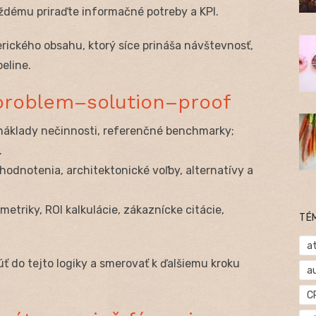
ždému priraďte informačné potreby a KPI.
erického obsahu, ktorý síce prináša návštevnosť,
eline.
 problem–solution–proof
áklady nečinnosti, referenčné benchmarky;
.
á hodnotenia, architektonické voľby, alternatívy a
metriky, ROI kalkulácie, zákaznícke citácie,
TÉ
at
 do tejto logiky a smerovať k ďalšiemu kroku
a
C