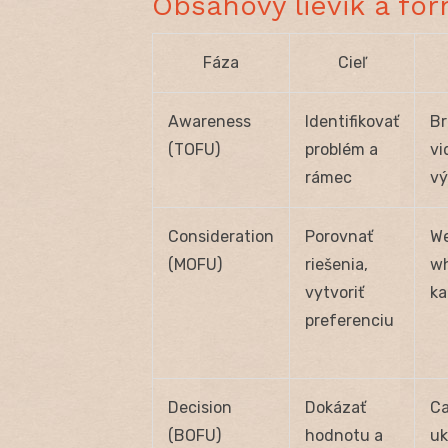
Obsahový lievik a fo
Fáza
Cieľ
Awareness
Identifikovať
Br
(TOFU)
problém a
vi
rámec
vý
Consideration
Porovnať
We
(MOFU)
riešenia,
wh
vytvoriť
ka
preferenciu
Decision
Dokázať
Ca
(BOFU)
hodnotu a
uk