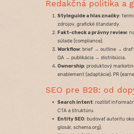
Redakčná politika a 
Styleguide a hlas značky
: term
zdrojov, grafické štandardy.
Fakt-check a právny review
: n
súlade (compliance).
Workflow
: brief → outline → dra
QA → publikácia → distribúcia.
Ownership
: produktový marketing
enablement (adaptácie), PR (earne
SEO pre B2B: od dop
Search intent
: rozlíšiť informa
CTA a štruktúru.
Entity SEO
: budovať autoritu oko
glosár, schema.org).