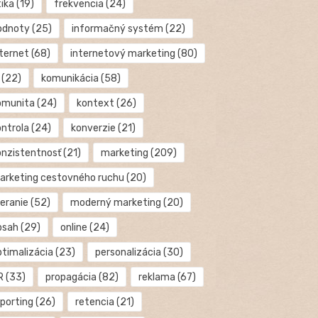
tika
(19)
frekvencia
(24)
odnoty
(25)
informačný systém
(22)
nternet
(68)
internetový marketing
(80)
(22)
komunikácia
(58)
omunita
(24)
kontext
(26)
ontrola
(24)
konverzie
(21)
onzistentnosť
(21)
marketing
(209)
arketing cestovného ruchu
(20)
eranie
(52)
moderný marketing
(20)
bsah
(29)
online
(24)
ptimalizácia
(23)
personalizácia
(30)
R
(33)
propagácia
(82)
reklama
(67)
eporting
(26)
retencia
(21)