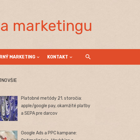
la marketingu
RNÝ MARKETING
KONTAKT
JNOVŠIE
Platobné metódy 21. storočia:
apple/google pay, okamžité platby
a SEPA pre darcov
Google Ads a PPC kampane: