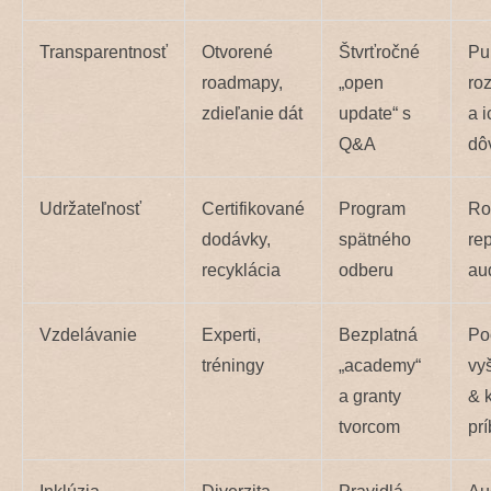
Transparentnosť
Otvorené
Štvrťročné
Pu
roadmapy,
„open
ro
zdieľanie dát
update“ s
a i
Q&A
dô
Udržateľnosť
Certifikované
Program
Ro
dodávky,
spätného
rep
recyklácia
odberu
au
Vzdelávanie
Experti,
Bezplatná
Po
tréningy
„academy“
vy
a granty
& 
tvorcom
pr