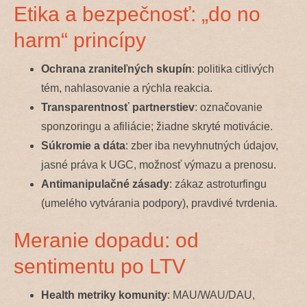
Etika a bezpečnosť: „do no
harm“ princípy
Ochrana zraniteľných skupín
: politika citlivých
tém, nahlasovanie a rýchla reakcia.
Transparentnosť partnerstiev
: označovanie
sponzoringu a afiliácie; žiadne skryté motivácie.
Súkromie a dáta
: zber iba nevyhnutných údajov,
jasné práva k UGC, možnosť výmazu a prenosu.
Antimanipulačné zásady
: zákaz astroturfingu
(umelého vytvárania podpory), pravdivé tvrdenia.
Meranie dopadu: od
sentimentu po LTV
Health metriky komunity
: MAU/WAU/DAU,