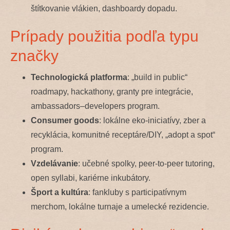
štítkovanie vlákien, dashboardy dopadu.
Prípady použitia podľa typu
značky
Technologická platforma
: „build in public“
roadmapy, hackathony, granty pre integrácie,
ambassadors–developers program.
Consumer goods
: lokálne eko-iniciatívy, zber a
recyklácia, komunitné receptáre/DIY, „adopt a spot“
program.
Vzdelávanie
: učebné spolky, peer-to-peer tutoring,
open syllabi, kariérne inkubátory.
Šport a kultúra
: fankluby s participatívnym
merchom, lokálne turnaje a umelecké rezidencie.