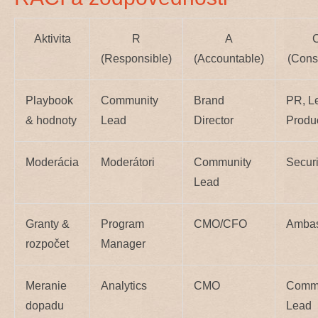
Aktivita
R
A
(Responsible)
(Accountable)
(Cons
Playbook
Community
Brand
PR, Le
& hodnoty
Lead
Director
Produ
Moderácia
Moderátori
Community
Securi
Lead
Granty &
Program
CMO/CFO
Ambas
rozpočet
Manager
Meranie
Analytics
CMO
Commu
dopadu
Lead