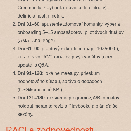
Community Playbook (pravidlá, tón, rituály),
definícia health metrík.
Dni 31–60
: spustenie „domova“ komunity, výber a
onboarding 5–15 ambasádorov; pilot dvoch rituálov
(AMA, Challenge).
Dni 61–90
: grantový mikro-fond (napr. 10×500 €),
kurátorstvo UGC kanálov, prvý kvartálny „open
update“ s Q&A.
Dni 91–120
: lokálne meetupy, prieskum
hodnotového súladu, správa o dopadoch
(ESG/komunitné KPI).
Dni 121–180
: rozšírenie programov, A/B formátov,
holdout merania; revízia Playbooku a plán ďalšej
sezóny.
RACI a zodpovednosti