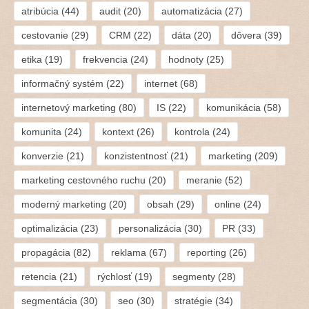
atribúcia
(44)
audit
(20)
automatizácia
(27)
cestovanie
(29)
CRM
(22)
dáta
(20)
dôvera
(39)
etika
(19)
frekvencia
(24)
hodnoty
(25)
informačný systém
(22)
internet
(68)
internetový marketing
(80)
IS
(22)
komunikácia
(58)
komunita
(24)
kontext
(26)
kontrola
(24)
konverzie
(21)
konzistentnosť
(21)
marketing
(209)
marketing cestovného ruchu
(20)
meranie
(52)
moderný marketing
(20)
obsah
(29)
online
(24)
optimalizácia
(23)
personalizácia
(30)
PR
(33)
propagácia
(82)
reklama
(67)
reporting
(26)
retencia
(21)
rýchlosť
(19)
segmenty
(28)
segmentácia
(30)
seo
(30)
stratégie
(34)