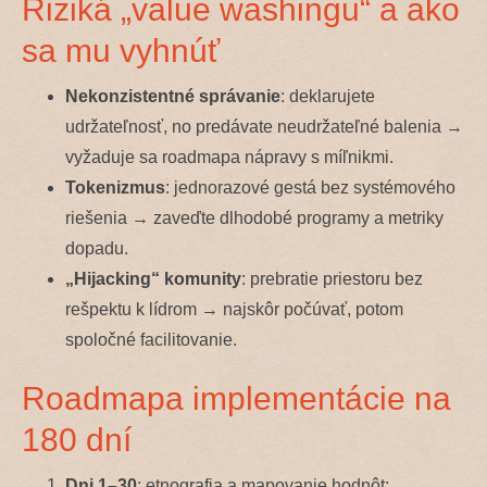
Riziká „value washingu“ a ako
sa mu vyhnúť
Nekonzistentné správanie
: deklarujete
udržateľnosť, no predávate neudržateľné balenia →
vyžaduje sa roadmapa nápravy s míľnikmi.
Tokenizmus
: jednorazové gestá bez systémového
riešenia → zaveďte dlhodobé programy a metriky
dopadu.
„Hijacking“ komunity
: prebratie priestoru bez
rešpektu k lídrom → najskôr počúvať, potom
spoločné facilitovanie.
Roadmapa implementácie na
180 dní
Dni 1–30
: etnografia a mapovanie hodnôt;