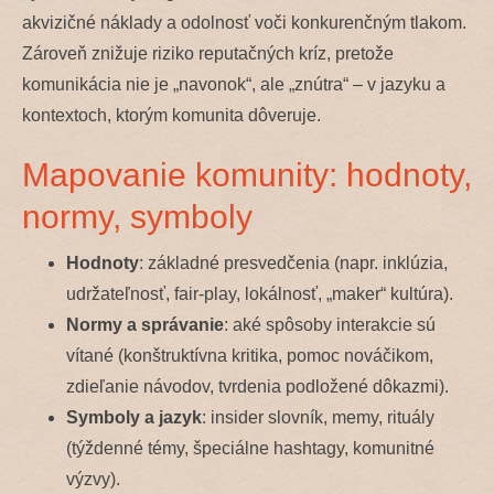
akvizičné náklady a odolnosť voči konkurenčným tlakom.
Zároveň znižuje riziko reputačných kríz, pretože
komunikácia nie je „navonok“, ale „znútra“ – v jazyku a
kontextoch, ktorým komunita dôveruje.
Mapovanie komunity: hodnoty,
normy, symboly
Hodnoty
: základné presvedčenia (napr. inklúzia,
udržateľnosť, fair-play, lokálnosť, „maker“ kultúra).
Normy a správanie
: aké spôsoby interakcie sú
vítané (konštruktívna kritika, pomoc nováčikom,
zdieľanie návodov, tvrdenia podložené dôkazmi).
Symboly a jazyk
: insider slovník, memy, rituály
(týždenné témy, špeciálne hashtagy, komunitné
výzvy).