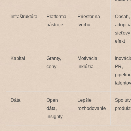
Infraštruktúra
Platforma,
Priestor na
Obsah,
nástroje
tvorbu
adopcia
sieťový
efekt
Kapital
Granty,
Motivácia,
Inováci
ceny
inklúzia
PR,
pipelin
talento
Dáta
Open
Lepšie
Spolutv
dáta,
rozhodovanie
produkt
insighty