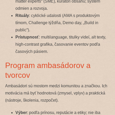
matter experts“ (SME), kurátori obsahu; systém
odmien a rozvoja.
Rituály
: cyklické udalosti (AMA s produktovým
tímom, Challenge týždňa, Demo day, „Build in
public“).
Prístupnosť
: multilanguage, titulky videí, alt texty,
high-contrast grafika, časovanie eventov podľa
časových pásiem.
Program ambasádorov a
tvorcov
Ambasádori sú mostom medzi komunitou a značkou. Ich
motivácia má byť hodnotová (zmysel, vplyv) a praktická
(nástroje, školenia, rozpočet).
Výber
: podľa prínosu, reputácie a etiky; nie iba