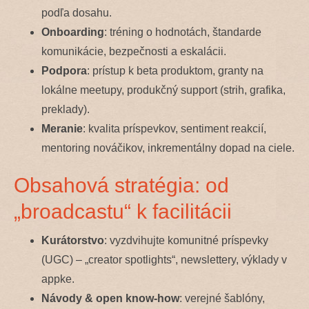
podľa dosahu.
Onboarding
: tréning o hodnotách, štandarde
komunikácie, bezpečnosti a eskalácii.
Podpora
: prístup k beta produktom, granty na
lokálne meetupy, produkčný support (strih, grafika,
preklady).
Meranie
: kvalita príspevkov, sentiment reakcií,
mentoring nováčikov, inkrementálny dopad na ciele.
Obsahová stratégia: od
„broadcastu“ k facilitácii
Kurátorstvo
: vyzdvihujte komunitné príspevky
(UGC) – „creator spotlights“, newslettery, výklady v
appke.
Návody & open know-how
: verejné šablóny,