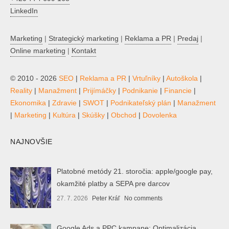
LinkedIn
Marketing
|
Strategický marketing
|
Reklama a PR
|
Predaj
|
Online marketing
|
Kontakt
© 2010 - 2026
SEO
|
Reklama a PR
|
Vrtuľníky
|
Autoškola
|
Reality
|
Manažment
|
Prijímáčky
|
Podnikanie
|
Financie
|
Ekonomika
|
Zdravie
|
SWOT
|
Podnikateľský plán
|
Manažment
|
Marketing
|
Kultúra
|
Skúšky
|
Obchod
|
Dovolenka
NAJNOVŠIE
Platobné metódy 21. storočia: apple/google pay,
okamžité platby a SEPA pre darcov
27. 7. 2026
Peter Kráľ
No comments
Google Ads a PPC kampane: Optimalizácia,