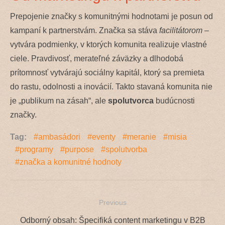
Prepojenie značky s komunitnými hodnotami je posun od
kampaní k partnerstvám. Značka sa stáva
facilitátorom
–
vytvára podmienky, v ktorých komunita realizuje vlastné
ciele. Pravdivosť, merateľné záväzky a dlhodobá
prítomnosť vytvárajú sociálny kapitál, ktorý sa premieta
do rastu, odolnosti a inovácií. Takto stavaná komunita nie
je „publikum na zásah“, ale
spolutvorca
budúcnosti
značky.
Tag:
ambasádori
eventy
meranie
misia
programy
purpose
spolutvorba
značka a komunitné hodnoty
Previous
Navigácia
Previous
Odborný obsah: Špecifiká content marketingu v B2B