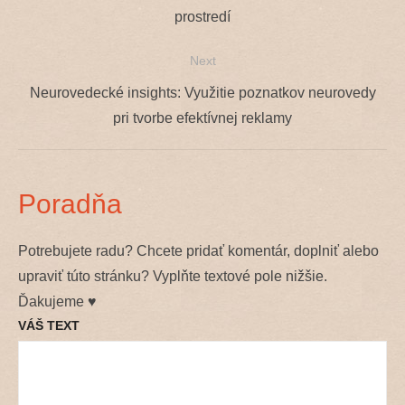
v
post:
prostredí
článku
Next
Next
Neurovedecké insights: Využitie poznatkov neurovedy
post:
pri tvorbe efektívnej reklamy
Poradňa
Potrebujete radu? Chcete pridať komentár, doplniť alebo
upraviť túto stránku? Vyplňte textové pole nižšie.
Ďakujeme ♥
VÁŠ TEXT