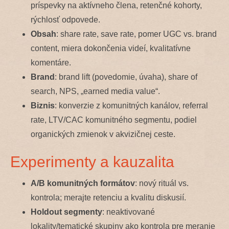
príspevky na aktívneho člena, retenčné kohorty,
rýchlosť odpovede.
Obsah
: share rate, save rate, pomer UGC vs. brand
content, miera dokončenia videí, kvalitatívne
komentáre.
Brand
: brand lift (povedomie, úvaha), share of
search, NPS, „earned media value“.
Biznis
: konverzie z komunitných kanálov, referral
rate, LTV/CAC komunitného segmentu, podiel
organických zmienok v akvizičnej ceste.
Experimenty a kauzalita
A/B komunitných formátov
: nový rituál vs.
kontrola; merajte retenciu a kvalitu diskusií.
Holdout segmenty
: neaktivované
lokality/tematické skupiny ako kontrola pre meranie