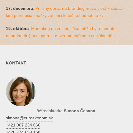
17. decembra
:
Prílišný dôraz na branding môže viesť k situácii,
kde percepcia značky zatieni skutočnú hodnotu a kv...
15. októbra
:
Marketing na zelenej lúke môže byť dlhodobo
neudržateľný, ak ignoruje environmentálne a sociálne dôs...
KONTAKT
šéfredaktorka
Simona Česaná
simona@euroekonom.sk
+421 907 234 066
+420 774 699 168