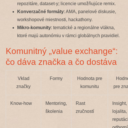
repozitáre, dataset-y; licencie umožňujúce remix.
Konverzačné formáty
: AMA, panelové diskusie,
workshopové miestnosti, hackathony.
Mikro-komunity
: tematické a regionálne vlákna,
ktoré majú autonómiu v rámci globálnych pravidiel.
Komunitný „value exchange“:
čo dáva značka a čo dostáva
Vklad
Formy
Hodnota pre
Hodn
značky
komunitu
pre zn
Know-how
Mentoring,
Rast
Insight,
školenia
zručností
lojalita,
reputác
odborn