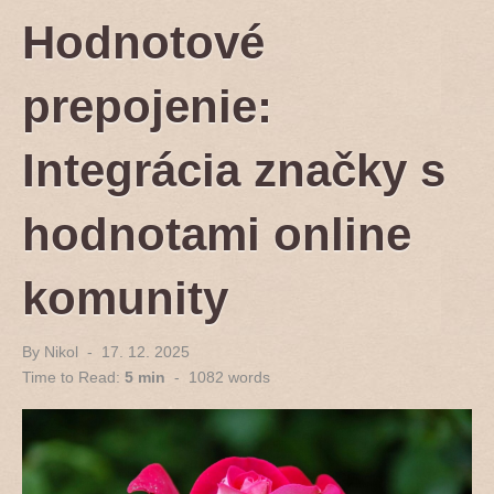
Hodnotové
prepojenie:
Integrácia značky s
hodnotami online
komunity
By
Nikol
Posted
17. 12. 2025
on
Time to Read:
5 min
-
1082
words