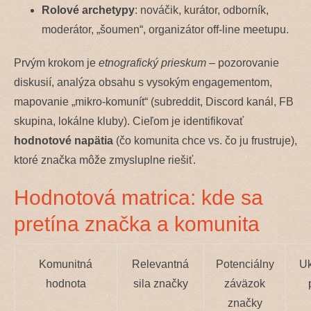
Rolové archetypy
: nováčik, kurátor, odborník,
moderátor, „šoumen“, organizátor off-line meetupu.
Prvým krokom je
etnografický prieskum
– pozorovanie
diskusií, analýza obsahu s vysokým engagementom,
mapovanie „mikro-komunít“ (subreddit, Discord kanál, FB
skupina, lokálne kluby). Cieľom je identifikovať
hodnotové napätia
(čo komunita chce vs. čo ju frustruje),
ktoré značka môže zmysluplne riešiť.
Hodnotová matrica: kde sa
pretína značka a komunita
Komunitná
Relevantná
Potenciálny
Uk
hodnota
sila značky
záväzok
značky