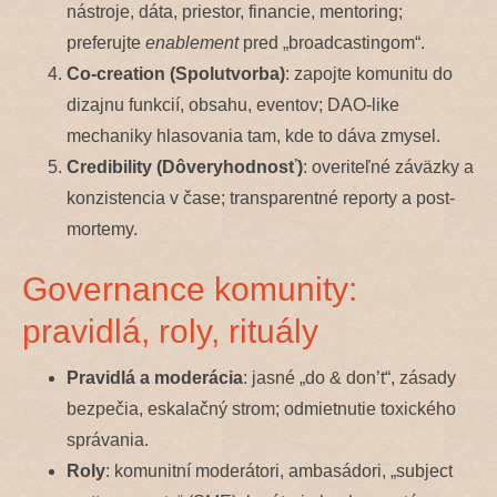
nástroje, dáta, priestor, financie, mentoring;
preferujte
enablement
pred „broadcastingom“.
Co-creation (Spolutvorba)
: zapojte komunitu do
dizajnu funkcií, obsahu, eventov; DAO-like
mechaniky hlasovania tam, kde to dáva zmysel.
Credibility (Dôveryhodnosť)
: overiteľné záväzky a
konzistencia v čase; transparentné reporty a post-
mortemy.
Governance komunity:
pravidlá, roly, rituály
Pravidlá a moderácia
: jasné „do & don’t“, zásady
bezpečia, eskalačný strom; odmietnutie toxického
správania.
Roly
: komunitní moderátori, ambasádori, „subject