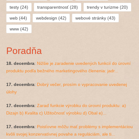
testy
(24)
transparentnosť
(28)
trendy v turizme
(20)
web
(44)
webdesign
(42)
webové stránky
(43)
www
(42)
Poradňa
18. decembra
:
Nižšie je zaradenie uvedených funkcií do úrovní
produktu podľa bežného marketingového členenia: jadr...
17. decembra
:
Dobrý večer, prosím o vypracovanie uvedenej
úlohy
17. decembra
:
Zaraď funkcie výrobku do úrovní produktu: a)
Dizajn b) Kvalita c) Užitočnosť výrobku d) Obal e)...
17. decembra
:
Poisťovne môžu mať problémy s implementáciou
kvôli svojej konzervatívnej povahe a reguláciám, ale ti...