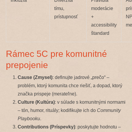
Inklúzia
Diverzita
Pravidlá
Au
tímu,
moderácie
prí
prístupnosť
+
N
accessibility
me
štandard
Rámec 5C pre komunitné
prepojenie
Cause (Zmysel)
: definujte jadrové „prečo“ –
problém, ktorý komunita chce riešiť, a dopad, ktorý
značka prispeje (merateľne).
Culture (Kultúra)
: v súlade s komunitnými normami
– tón, humor, rituály; kodifikujte ich do
Community
Playbooku
.
Contributions (Príspevky)
: poskytujte hodnotu –