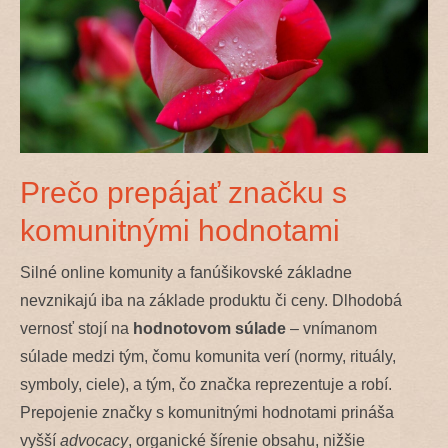
Prečo prepájať značku s
komunitnými hodnotami
Silné online komunity a fanúšikovské základne
nevznikajú iba na základe produktu či ceny. Dlhodobá
vernosť stojí na
hodnotovom súlade
– vnímanom
súlade medzi tým, čomu komunita verí (normy, rituály,
symboly, ciele), a tým, čo značka reprezentuje a robí.
Prepojenie značky s komunitnými hodnotami prináša
vyšší
advocacy
, organické šírenie obsahu, nižšie