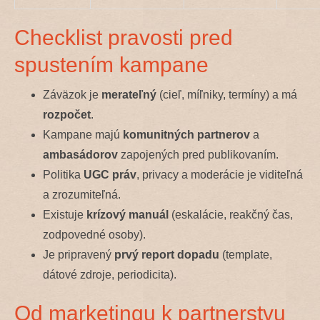
Checklist pravosti pred
spustením kampane
Záväzok je
merateľný
(cieľ, míľniky, termíny) a má
rozpočet
.
Kampane majú
komunitných partnerov
a
ambasádorov
zapojených pred publikovaním.
Politika
UGC práv
, privacy a moderácie je viditeľná
a zrozumiteľná.
Existuje
krízový manuál
(eskalácie, reakčný čas,
zodpovedné osoby).
Je pripravený
prvý report dopadu
(template,
dátové zdroje, periodicita).
Od marketingu k partnerstvu