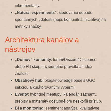
inkrementality.
„Natural experiments“
: sledovanie dopadu
spontánnych udalostí (napr. komunitná iniciatíva) na
metriky značky.
Architektúra kanálov a
nástrojov
„Domov“ komunity
: fórum/Discord/Discourse
alebo FB skupina; jednotné pravidlá a index
znalostí.
Obsahový hub
: blog/knowledge base s UGC
sekciou a kurátorovanými výbermi.
Eventy
: hybridné meetupy; kalendár, záznamy,
prepisy a materiály dostupné pre neskorší prístup.
BI a monitoring
: sentiment analýza, kvalitatívne