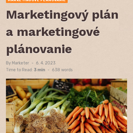
Marketingový plán
a marketingové
plánovanie
By
Marketer
Posted
6. 4. 2023
on
Time to Read:
3 min
-
638
words