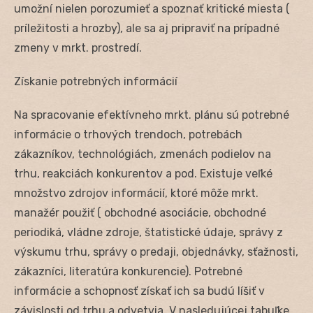
umožní nielen porozumieť a spoznať kritické miesta (
príležitosti a hrozby), ale sa aj pripraviť na prípadné
zmeny v mrkt. prostredí.
Získanie potrebných informácií
Na spracovanie efektívneho mrkt. plánu sú potrebné
informácie o trhových trendoch, potrebách
zákazníkov, technológiách, zmenách podielov na
trhu, reakciách konkurentov a pod. Existuje veľké
množstvo zdrojov informácií, ktoré môže mrkt.
manažér použiť ( obchodné asociácie, obchodné
periodiká, vládne zdroje, štatistické údaje, správy z
výskumu trhu, správy o predaji, objednávky, sťažnosti,
zákazníci, literatúra konkurencie). Potrebné
informácie a schopnosť získať ich sa budú líšiť v
závislosti od trhu a odvetvia. V nasledujúcej tabuľke