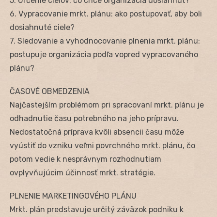
5. Určenie cieľov: čo chce organizácia dosiahnuť?
6. Vypracovanie mrkt. plánu: ako postupovať, aby boli
dosiahnuté ciele?
7. Sledovanie a vyhodnocovanie plnenia mrkt. plánu:
postupuje organizácia podľa vopred vypracovaného
plánu?
ČASOVÉ OBMEDZENIA
Najčastejším problémom pri spracovaní mrkt. plánu je
odhadnutie času potrebného na jeho prípravu.
Nedostatočná príprava kvôli absencii času môže
vyústiť do vzniku veľmi povrchného mrkt. plánu, čo
potom vedie k nesprávnym rozhodnutiam
ovplyvňujúcim účinnosť mrkt. stratégie.
PLNENIE MARKETINGOVÉHO PLÁNU
Mrkt. plán predstavuje určitý záväzok podniku k