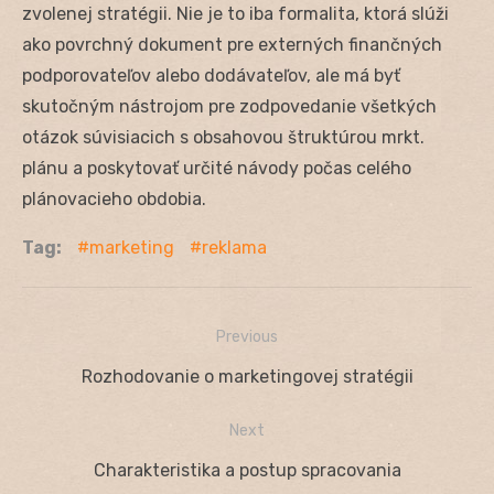
zvolenej stratégii. Nie je to iba formalita, ktorá slúži
ako povrchný dokument pre externých finančných
podporovateľov alebo dodávateľov, ale má byť
skutočným nástrojom pre zodpovedanie všetkých
otázok súvisiacich s obsahovou štruktúrou mrkt.
plánu a poskytovať určité návody počas celého
plánovacieho obdobia.
Tag:
marketing
reklama
Previous
Navigácia
Previous
Rozhodovanie o marketingovej stratégii
v
post:
Next
článku
Next
Charakteristika a postup spracovania