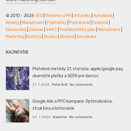
© 2010 - 2026
SEO
|
Reklama a PR
|
Vrtuľníky
|
Autoškola
|
Reality
|
Manažment
|
Prijímáčky
|
Podnikanie
|
Financie
|
Ekonomika
|
Zdravie
|
SWOT
|
Podnikateľský plán
|
Manažment
|
Marketing
|
Kultúra
|
Skúšky
|
Obchod
|
Dovolenka
NAJNOVŠIE
Platobné metódy 21. storočia: apple/google pay,
okamžité platby a SEPA pre darcov
27. 7. 2026
Peter Kráľ
No comments
Google Ads a PPC kampane: Optimalizácia,
štruktúra a licitovanie
24. 7. 2026
Marketer
No comments