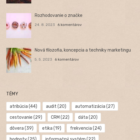
Rozhodovanie o značke
24. 8. 2023
6 komentárov
Nová filozofia, koncepcia a techniky marketingu
5. 5. 2023
6 komentárov
TÉMY
atribúcia
(44)
audit
(20)
automatizácia
(27)
cestovanie
(29)
CRM
(22)
dáta
(20)
dôvera
(39)
etika
(19)
frekvencia
(24)
hodnoty
(25)
informačný systém
(22)