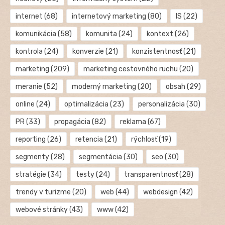
internet
(68)
internetový marketing
(80)
IS
(22)
komunikácia
(58)
komunita
(24)
kontext
(26)
kontrola
(24)
konverzie
(21)
konzistentnosť
(21)
marketing
(209)
marketing cestovného ruchu
(20)
meranie
(52)
moderný marketing
(20)
obsah
(29)
online
(24)
optimalizácia
(23)
personalizácia
(30)
PR
(33)
propagácia
(82)
reklama
(67)
reporting
(26)
retencia
(21)
rýchlosť
(19)
segmenty
(28)
segmentácia
(30)
seo
(30)
stratégie
(34)
testy
(24)
transparentnosť
(28)
trendy v turizme
(20)
web
(44)
webdesign
(42)
webové stránky
(43)
www
(42)