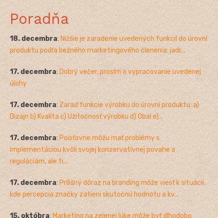
Poradňa
18. decembra
:
Nižšie je zaradenie uvedených funkcií do úrovní
produktu podľa bežného marketingového členenia: jadr...
17. decembra
:
Dobrý večer, prosím o vypracovanie uvedenej
úlohy
17. decembra
:
Zaraď funkcie výrobku do úrovní produktu: a)
Dizajn b) Kvalita c) Užitočnosť výrobku d) Obal e)...
17. decembra
:
Poisťovne môžu mať problémy s
implementáciou kvôli svojej konzervatívnej povahe a
reguláciám, ale ti...
17. decembra
:
Prílišný dôraz na branding môže viesť k situácii,
kde percepcia značky zatieni skutočnú hodnotu a kv...
15. októbra
:
Marketing na zelenej lúke môže byť dlhodobo