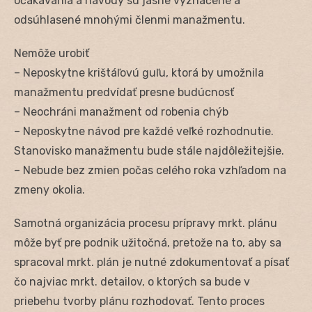
očakávania a návody sú jasne vyznačené a
odsúhlasené mnohými členmi manažmentu.
Nemôže urobiť
– Neposkytne krištáľovú guľu, ktorá by umožnila
manažmentu predvídať presne budúcnosť
– Neochráni manažment od robenia chýb
– Neposkytne návod pre každé veľké rozhodnutie.
Stanovisko manažmentu bude stále najdôležitejšie.
– Nebude bez zmien počas celého roka vzhľadom na
zmeny okolia.
Samotná organizácia procesu prípravy mrkt. plánu
môže byť pre podnik užitočná, pretože na to, aby sa
spracoval mrkt. plán je nutné zdokumentovať a písať
čo najviac mrkt. detailov, o ktorých sa bude v
priebehu tvorby plánu rozhodovať. Tento proces