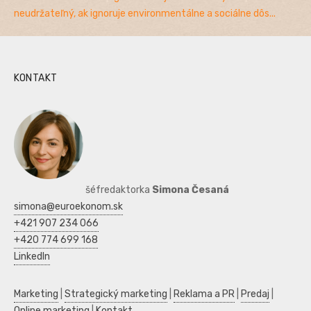
neudržateľný, ak ignoruje environmentálne a sociálne dôs...
KONTAKT
šéfredaktorka
Simona Česaná
simona@euroekonom.sk
+421 907 234 066
+420 774 699 168
LinkedIn
Marketing
|
Strategický marketing
|
Reklama a PR
|
Predaj
|
Online marketing
|
Kontakt