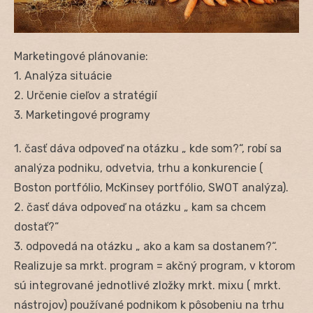
Marketingové plánovanie:
1. Analýza situácie
2. Určenie cieľov a stratégií
3. Marketingové programy
1. časť dáva odpoveď na otázku „ kde som?“, robí sa
analýza podniku, odvetvia, trhu a konkurencie (
Boston portfólio, McKinsey portfólio, SWOT analýza).
2. časť dáva odpoveď na otázku „ kam sa chcem
dostať?“
3. odpovedá na otázku „ ako a kam sa dostanem?“.
Realizuje sa mrkt. program = akčný program, v ktorom
sú integrované jednotlivé zložky mrkt. mixu ( mrkt.
nástrojov) používané podnikom k pôsobeniu na trhu