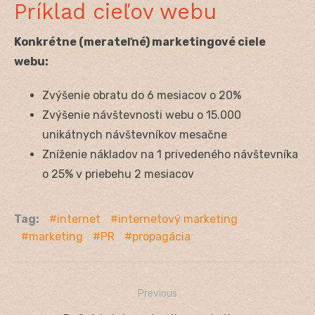
Príklad cieľov webu
Konkrétne (merateľné) marketingové ciele
webu:
Zvýšenie obratu do 6 mesiacov o 20%
Zvýšenie návštevnosti webu o 15.000
unikátnych návštevníkov mesačne
Zníženie nákladov na 1 privedeného návštevníka
o 25% v priebehu 2 mesiacov
Tag:
internet
internetový marketing
marketing
PR
propagácia
Previous
Navigácia