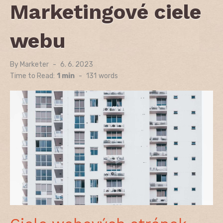
Marketingové ciele
webu
By
Marketer
Posted
6. 6. 2023
on
Time to Read:
1 min
-
131
words