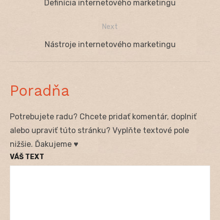
Previous
Definícia internetového marketingu
v
post:
Next
článku
Next
Nástroje internetového marketingu
post:
Poradňa
Potrebujete radu? Chcete pridať komentár, doplniť
alebo upraviť túto stránku? Vyplňte textové pole
nižšie. Ďakujeme ♥
VÁŠ TEXT