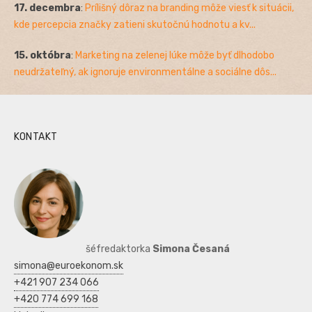
17. decembra
:
Prílišný dôraz na branding môže viesť k situácii,
kde percepcia značky zatieni skutočnú hodnotu a kv...
15. októbra
:
Marketing na zelenej lúke môže byť dlhodobo
neudržateľný, ak ignoruje environmentálne a sociálne dôs...
KONTAKT
šéfredaktorka
Simona Česaná
simona@euroekonom.sk
+421 907 234 066
+420 774 699 168