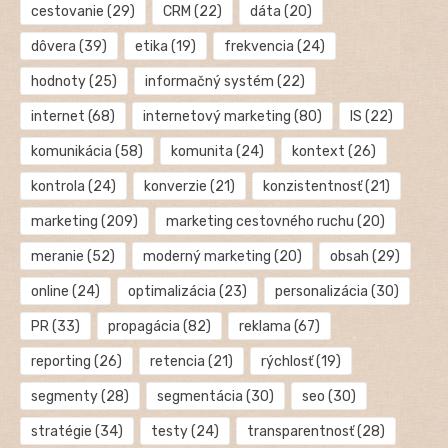
cestovanie
(29)
CRM
(22)
dáta
(20)
dôvera
(39)
etika
(19)
frekvencia
(24)
hodnoty
(25)
informačný systém
(22)
internet
(68)
internetový marketing
(80)
IS
(22)
komunikácia
(58)
komunita
(24)
kontext
(26)
kontrola
(24)
konverzie
(21)
konzistentnosť
(21)
marketing
(209)
marketing cestovného ruchu
(20)
meranie
(52)
moderný marketing
(20)
obsah
(29)
online
(24)
optimalizácia
(23)
personalizácia
(30)
PR
(33)
propagácia
(82)
reklama
(67)
reporting
(26)
retencia
(21)
rýchlosť
(19)
segmenty
(28)
segmentácia
(30)
seo
(30)
stratégie
(34)
testy
(24)
transparentnosť
(28)