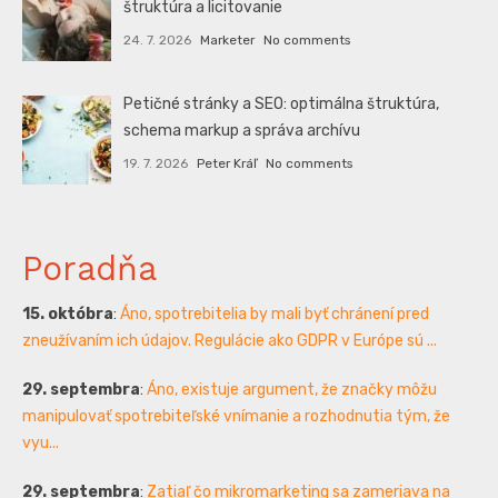
štruktúra a licitovanie
24. 7. 2026
Marketer
No comments
Petičné stránky a SEO: optimálna štruktúra,
schema markup a správa archívu
19. 7. 2026
Peter Kráľ
No comments
Poradňa
15. októbra
:
Áno, spotrebitelia by mali byť chránení pred
zneužívaním ich údajov. Regulácie ako GDPR v Európe sú ...
29. septembra
:
Áno, existuje argument, že značky môžu
manipulovať spotrebiteľské vnímanie a rozhodnutia tým, že
vyu...
29. septembra
:
Zatiaľ čo mikromarketing sa zameriava na