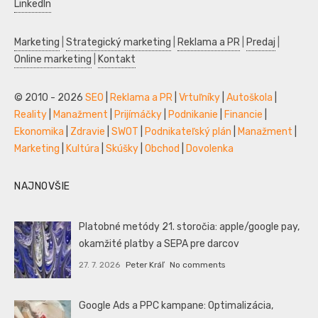
LinkedIn
Marketing
|
Strategický marketing
|
Reklama a PR
|
Predaj
|
Online marketing
|
Kontakt
© 2010 - 2026
SEO
|
Reklama a PR
|
Vrtuľníky
|
Autoškola
|
Reality
|
Manažment
|
Prijímáčky
|
Podnikanie
|
Financie
|
Ekonomika
|
Zdravie
|
SWOT
|
Podnikateľský plán
|
Manažment
|
Marketing
|
Kultúra
|
Skúšky
|
Obchod
|
Dovolenka
NAJNOVŠIE
Platobné metódy 21. storočia: apple/google pay,
okamžité platby a SEPA pre darcov
27. 7. 2026
Peter Kráľ
No comments
Google Ads a PPC kampane: Optimalizácia,