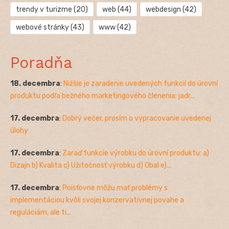
trendy v turizme
(20)
web
(44)
webdesign
(42)
webové stránky
(43)
www
(42)
Poradňa
18. decembra
:
Nižšie je zaradenie uvedených funkcií do úrovní
produktu podľa bežného marketingového členenia: jadr...
17. decembra
:
Dobrý večer, prosím o vypracovanie uvedenej
úlohy
17. decembra
:
Zaraď funkcie výrobku do úrovní produktu: a)
Dizajn b) Kvalita c) Užitočnosť výrobku d) Obal e)...
17. decembra
:
Poisťovne môžu mať problémy s
implementáciou kvôli svojej konzervatívnej povahe a
reguláciám, ale ti...