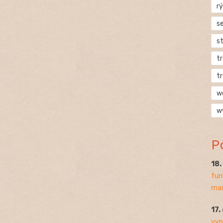
rý
s
s
t
t
w
w
P
18
fun
mar
17.
vyp