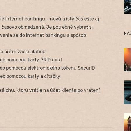
 Internet bankingu – novú a istý čas ešte aj
je časovo obmedzená. Je potrebné vybrať si
NA
ovania sa do Internet bankingu a spôsob
á autorizácia platieb
atieb pomocou karty GRID card
atieb pomocou elektronického tokenu SecurID
tieb pomocou karty a čítačky
lohu, ktorú vrátia na účet klienta po vrátení