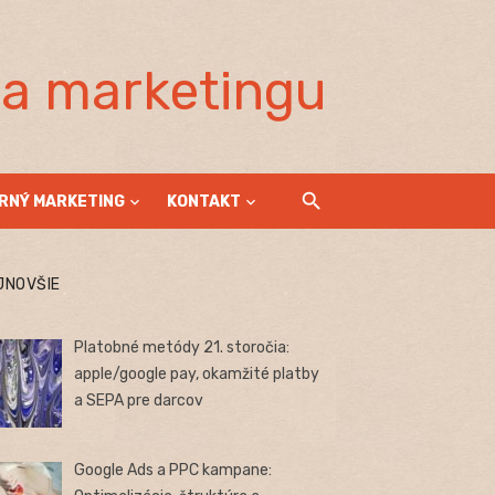
la marketingu
RNÝ MARKETING
KONTAKT
JNOVŠIE
Platobné metódy 21. storočia:
apple/google pay, okamžité platby
a SEPA pre darcov
Google Ads a PPC kampane: