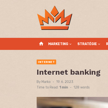
Skip
to
content
home
MARKETING
STRATÉGIE
INTERNET
Internet banking
By
Marko
Posted
19. 6. 2023
on
Time to Read:
1 min
-
128
words