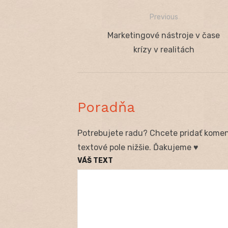
Previous
Navigácia
Previous
Marketingové nástroje v čase
v
post:
krízy v realitách
článku
Poradňa
Potrebujete radu? Chcete pridať koment
textové pole nižšie. Ďakujeme ♥
VÁŠ TEXT