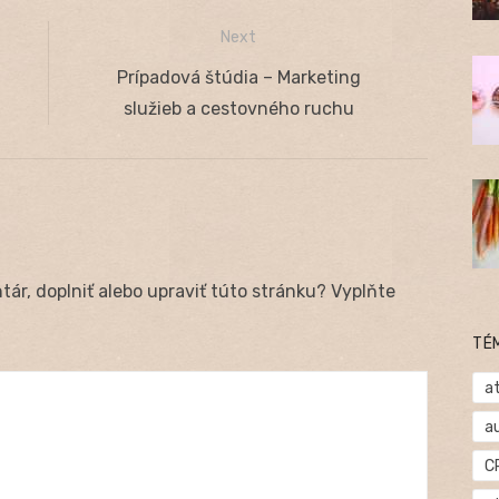
Next
Next
Prípadová štúdia – Marketing
post:
služieb a cestovného ruchu
ár, doplniť alebo upraviť túto stránku? Vyplňte
TÉ
at
a
C