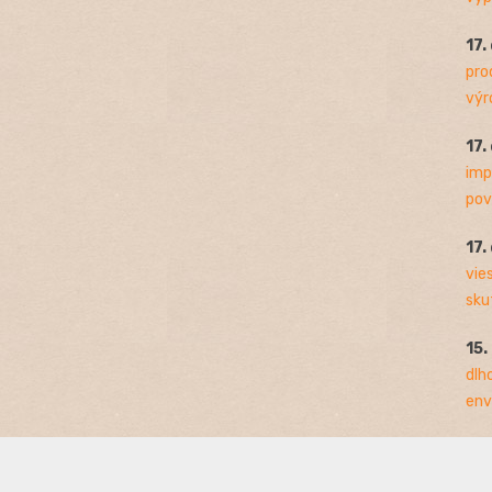
17.
pro
výro
17.
imp
pov
17.
vie
sku
15.
dlh
env