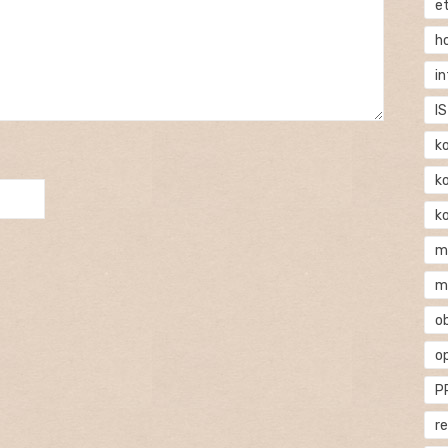
e
h
i
IS
k
k
k
m
m
o
o
P
r