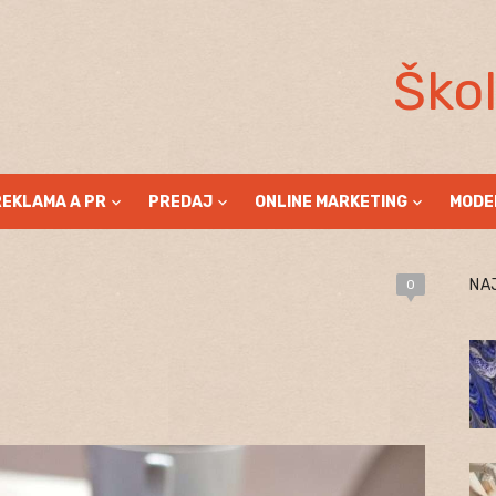
Ško
REKLAMA A PR
PREDAJ
ONLINE MARKETING
MODE
NA
0