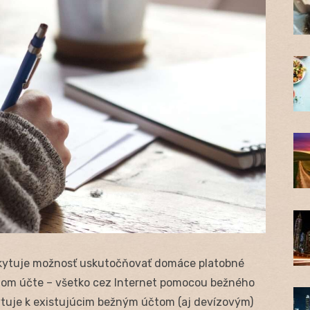
oskytuje možnosť uskutočňovať domáce platobné
žnom účte – všetko cez Internet pomocou bežného
ytuje k existujúcim bežným účtom (aj devízovým)