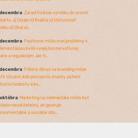
 decembra
:
Zaraď funkcie výrobku do úrovní
duktu: a) Dizajn b) Kvalita c) Užitočnosť
bku d) Obal e)...
 decembra
:
Poisťovne môžu mať problémy s
lementáciou kvôli svojej konzervatívnej
ahe a reguláciám, ale ti...
 decembra
:
Prílišný dôraz na branding môže
sť k situácii, kde percepcia značky zatieni
točnú hodnotu a kv...
 októbra
:
Marketing na zelenej lúke môže byť
odobo neudržateľný, ak ignoruje
ironmentálne a sociálne dôs...