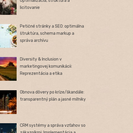
Optimalizácia, štruktúra a
licitovanie
Petičné stránky a SEO: optimálna
štruktúra, schema markup a
správa archívu
Diversity & Inclusion v
marketingovej komunikácii:
Reprezentácia a etika
Obnova dôvery po kríze/škandále:
transparentný plán a jasné míľniky
CRM systémy a správa vzťahov so
zákazníkmi: Implementácia a