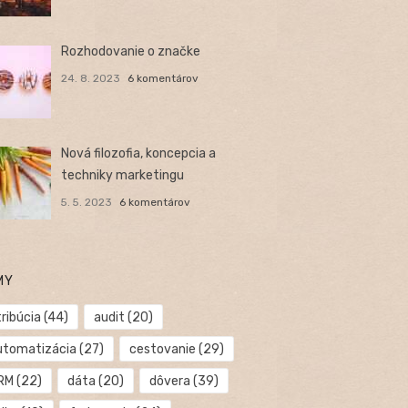
Rozhodovanie o značke
24. 8. 2023
6 komentárov
Nová filozofia, koncepcia a
techniky marketingu
5. 5. 2023
6 komentárov
MY
ribúcia
(44)
audit
(20)
utomatizácia
(27)
cestovanie
(29)
RM
(22)
dáta
(20)
dôvera
(39)