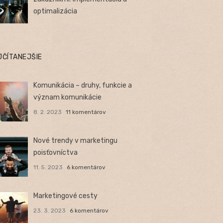
optimalizácia
JČÍTANEJŠIE
Komunikácia – druhy, funkcie a
význam komunikácie
8. 2. 2023
11 komentárov
Nové trendy v marketingu
poisťovníctva
11. 5. 2023
6 komentárov
Marketingové cesty
23. 3. 2023
6 komentárov