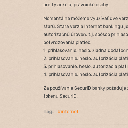
pre fyzické aj právnické osoby.
Momentálne môžeme využívať dve verzie
starú. Stará verzia Internet bankingu 
autorizačnú úroveň, t.j. spôsob prihlas
potvrdzovania platieb:
1. prihlasovanie: heslo, žiadna dodatočn
2. prihlasovanie: heslo, autorizácia pl
3. prihlasovanie: heslo, autorizácia pl
4. prihlasovanie: heslo, autorizácia pla
Za používanie SecurID banky požaduje zá
tokenu SecurID.
Tag:
internet