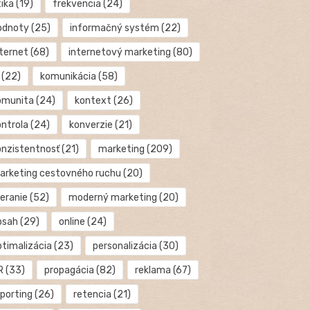
tika
(19)
frekvencia
(24)
odnoty
(25)
informačný systém
(22)
nternet
(68)
internetový marketing
(80)
(22)
komunikácia
(58)
omunita
(24)
kontext
(26)
ontrola
(24)
konverzie
(21)
onzistentnosť
(21)
marketing
(209)
arketing cestovného ruchu
(20)
eranie
(52)
moderný marketing
(20)
bsah
(29)
online
(24)
ptimalizácia
(23)
personalizácia
(30)
R
(33)
propagácia
(82)
reklama
(67)
eporting
(26)
retencia
(21)