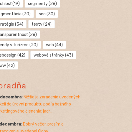
chlosť
(19)
segmenty
(28)
egmentácia
(30)
seo
(30)
tratégie
(34)
testy
(24)
ransparentnosť
(28)
rendy v turizme
(20)
web
(44)
ebdesign
(42)
webové stránky
(43)
ww
(42)
oradňa
. decembra
:
Nižšie je zaradenie uvedených
kcií do úrovní produktu podľa bežného
ketingového členenia: jadr...
 decembra
:
Dobrý večer, prosím o
racovanie uvedenej úlohy