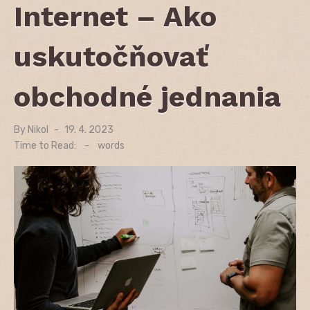
Internet – Ako
uskutočňovať
obchodné jednania
By
Nikol
Posted
19. 4. 2023
on
Time to Read:
-
words