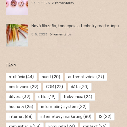
24. 8. 2023
6 komentárov
Nová filozofia, koncepcia a techniky marketingu
5. 5. 2023
6 komentárov
TÉMY
atribúcia
(44)
audit
(20)
automatizácia
(27)
cestovanie
(29)
CRM
(22)
dáta
(20)
dôvera
(39)
etika
(19)
frekvencia
(24)
hodnoty
(25)
informačný systém
(22)
internet
(68)
internetový marketing
(80)
IS
(22)
komunikácia
(58)
komunita
(24)
kontext
(26)