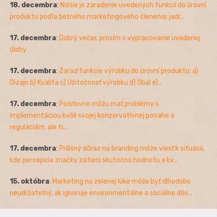
18. decembra
:
Nižšie je zaradenie uvedených funkcií do úrovní
produktu podľa bežného marketingového členenia: jadr...
17. decembra
:
Dobrý večer, prosím o vypracovanie uvedenej
úlohy
17. decembra
:
Zaraď funkcie výrobku do úrovní produktu: a)
Dizajn b) Kvalita c) Užitočnosť výrobku d) Obal e)...
17. decembra
:
Poisťovne môžu mať problémy s
implementáciou kvôli svojej konzervatívnej povahe a
reguláciám, ale ti...
17. decembra
:
Prílišný dôraz na branding môže viesť k situácii,
kde percepcia značky zatieni skutočnú hodnotu a kv...
15. októbra
:
Marketing na zelenej lúke môže byť dlhodobo
neudržateľný, ak ignoruje environmentálne a sociálne dôs...