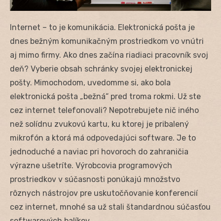
Internet – to je komunikácia. Elektronická pošta je
dnes bežným komunikačným prostriedkom vo vnútri
aj mimo firmy. Ako dnes začína riadiaci pracovník svoj
deň? Vyberie obsah schránky svojej elektronickej
pošty. Mimochodom, uvedomme si, ako bola
elektronická pošta „bežná“ pred troma rokmi. Už ste
cez internet telefonovali? Nepotrebujete nič iného
než solídnu zvukovú kartu, ku ktorej je pribalený
mikrofón a ktorá má odpovedajúci software. Je to
jednoduché a naviac pri hovoroch do zahraničia
výrazne ušetríte. Výrobcovia programových
prostriedkov v súčasnosti ponúkajú množstvo
rôznych nástrojov pre uskutočňovanie konferencií
cez internet, mnohé sa už stali štandardnou súčasťou
softwarových balíkov.