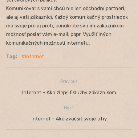
Komunikovať s vami chcú nie len obchodní partneri,
ale aj vaši zákazníci. Každý komunikačný prostriedok
má svoje pre aj proti, ponúknite svojim zákazníkom
možnosť poslať vám e-mail, popr. Využiť iných
komunikačných možností internetu.
Tag:
internet
Previous
Navigácia
Previous
Internet – Ako zlepšiť služby zákazníkom
v
post:
Next
článku
Next
Internet – Ako zväčšiť svoje trhy
post: