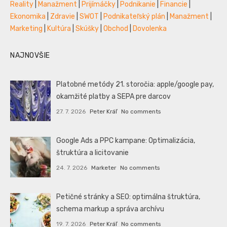
Reality
|
Manažment
|
Prijímáčky
|
Podnikanie
|
Financie
|
Ekonomika
|
Zdravie
|
SWOT
|
Podnikateľský plán
|
Manažment
|
Marketing
|
Kultúra
|
Skúšky
|
Obchod
|
Dovolenka
NAJNOVŠIE
Platobné metódy 21. storočia: apple/google pay,
okamžité platby a SEPA pre darcov
27. 7. 2026
Peter Kráľ
No comments
Google Ads a PPC kampane: Optimalizácia,
štruktúra a licitovanie
24. 7. 2026
Marketer
No comments
Petičné stránky a SEO: optimálna štruktúra,
schema markup a správa archívu
19. 7. 2026
Peter Kráľ
No comments