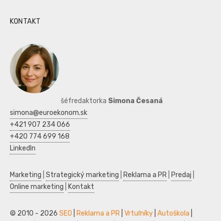
KONTAKT
šéfredaktorka
Simona Česaná
simona@euroekonom.sk
+421 907 234 066
+420 774 699 168
LinkedIn
Marketing
|
Strategický marketing
|
Reklama a PR
|
Predaj
|
Online marketing
|
Kontakt
© 2010 - 2026
SEO
|
Reklama a PR
|
Vrtuľníky
|
Autoškola
|