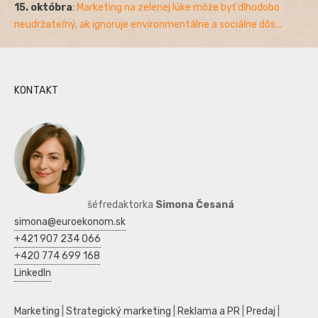
15. októbra
:
Marketing na zelenej lúke môže byť dlhodobo
neudržateľný, ak ignoruje environmentálne a sociálne dôs...
KONTAKT
šéfredaktorka
Simona Česaná
simona@euroekonom.sk
+421 907 234 066
+420 774 699 168
LinkedIn
Marketing
|
Strategický marketing
|
Reklama a PR
|
Predaj
|