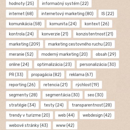
hodnoty
(25)
informačný systém
(22)
internet
(68)
internetový marketing
(80)
IS
(22)
komunikácia
(58)
komunita
(24)
kontext
(26)
kontrola
(24)
konverzie
(21)
konzistentnosť
(21)
marketing
(209)
marketing cestovného ruchu
(20)
meranie
(52)
moderný marketing
(20)
obsah
(29)
online
(24)
optimalizácia
(23)
personalizácia
(30)
PR
(33)
propagácia
(82)
reklama
(67)
reporting
(26)
retencia
(21)
rýchlosť
(19)
segmenty
(28)
segmentácia
(30)
seo
(30)
stratégie
(34)
testy
(24)
transparentnosť
(28)
trendy v turizme
(20)
web
(44)
webdesign
(42)
webové stránky
(43)
www
(42)