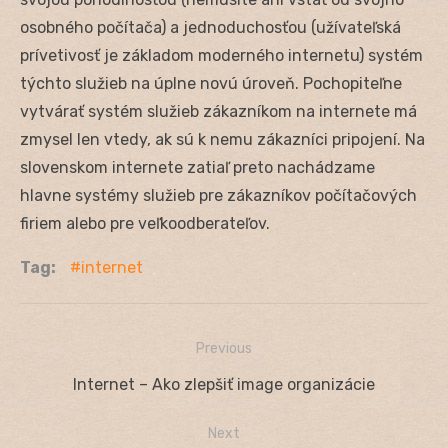
osobného počítača) a jednoduchosťou (užívateľská
prívetivosť je základom moderného internetu) systém
týchto služieb na úplne novú úroveň. Pochopiteľne
vytvárať systém služieb zákazníkom na internete má
zmysel len vtedy, ak sú k nemu zákazníci pripojení. Na
slovenskom internete zatiaľ preto nachádzame
hlavne systémy služieb pre zákazníkov počítačových
firiem alebo pre veľkoodberateľov.
Tag:
internet
Previous
Navigácia
Previous
Internet – Ako zlepšiť image organizácie
v
post:
Next