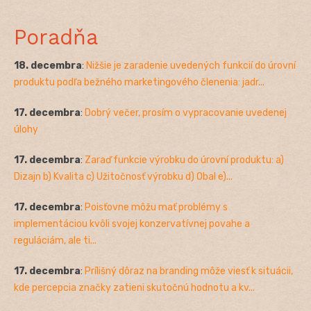
Poradňa
18. decembra
:
Nižšie je zaradenie uvedených funkcií do úrovní
produktu podľa bežného marketingového členenia: jadr...
17. decembra
:
Dobrý večer, prosím o vypracovanie uvedenej
úlohy
17. decembra
:
Zaraď funkcie výrobku do úrovní produktu: a)
Dizajn b) Kvalita c) Užitočnosť výrobku d) Obal e)...
17. decembra
:
Poisťovne môžu mať problémy s
implementáciou kvôli svojej konzervatívnej povahe a
reguláciám, ale ti...
17. decembra
:
Prílišný dôraz na branding môže viesť k situácii,
kde percepcia značky zatieni skutočnú hodnotu a kv...