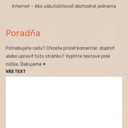
článku
Next
Internet – Ako uskutočňovať obchodné jednania
post:
Poradňa
Potrebujete radu? Chcete pridať komentár, doplniť
alebo upraviť túto stránku? Vyplňte textové pole
nižšie. Ďakujeme ♥
VÁŠ TEXT