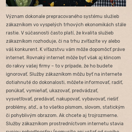
Význam dokonale prepracovaného systému služieb
zákazníkom vo vyspelých trhových ekonomikách stále
rastie. V súčasnosti často platí, že kvalita služieb
zákazníkom rozhoduje, či na trhu zvíťazíte vy alebo
váš konkurent. K víťazstvu vám môže dopomôcť práve
internet. Rovnaký internet môže byť však aj klincom
do rakvy vašej firmy – to v prípade, že ho budete
ignorovať. Služby zákazníkom môžu byť na internete
dotiahnuté do dokonalosti, môžete informovať, radiť,
ponúkať, vymieňať, ukazovať, predvádzať,
vysvetľovať, predávať, nakupovať, vybavovať, riešiť
problémy, atď., a to všetko písmom, slovom, statickým
či pohyblivým obrazom. Ak chcete aj trojrozmerne.
Služby zákazníkom prostredníctvom internetu stavia
svojou pohodlnosťou (nemusíte ani vstať od svojho