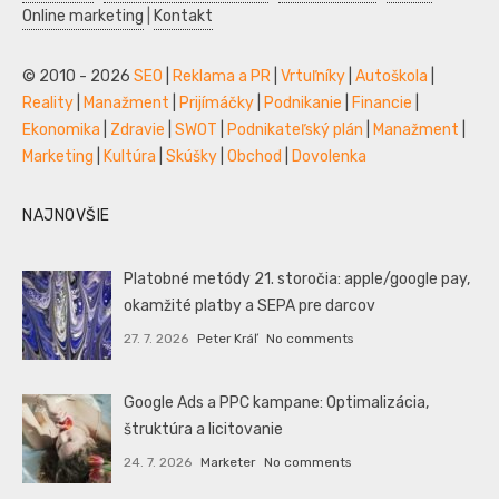
Online marketing
|
Kontakt
© 2010 - 2026
SEO
|
Reklama a PR
|
Vrtuľníky
|
Autoškola
|
Reality
|
Manažment
|
Prijímáčky
|
Podnikanie
|
Financie
|
Ekonomika
|
Zdravie
|
SWOT
|
Podnikateľský plán
|
Manažment
|
Marketing
|
Kultúra
|
Skúšky
|
Obchod
|
Dovolenka
NAJNOVŠIE
Platobné metódy 21. storočia: apple/google pay,
okamžité platby a SEPA pre darcov
27. 7. 2026
Peter Kráľ
No comments
Google Ads a PPC kampane: Optimalizácia,
štruktúra a licitovanie
24. 7. 2026
Marketer
No comments