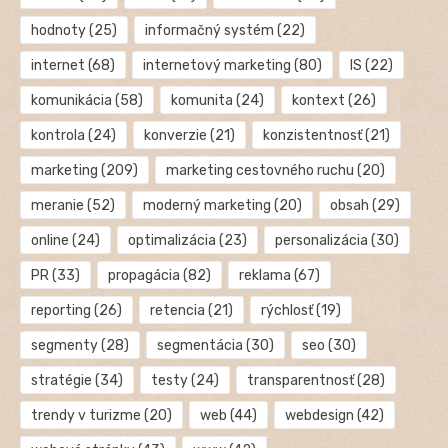
hodnoty
(25)
informačný systém
(22)
internet
(68)
internetový marketing
(80)
IS
(22)
komunikácia
(58)
komunita
(24)
kontext
(26)
kontrola
(24)
konverzie
(21)
konzistentnosť
(21)
marketing
(209)
marketing cestovného ruchu
(20)
meranie
(52)
moderný marketing
(20)
obsah
(29)
online
(24)
optimalizácia
(23)
personalizácia
(30)
PR
(33)
propagácia
(82)
reklama
(67)
reporting
(26)
retencia
(21)
rýchlosť
(19)
segmenty
(28)
segmentácia
(30)
seo
(30)
stratégie
(34)
testy
(24)
transparentnosť
(28)
trendy v turizme
(20)
web
(44)
webdesign
(42)