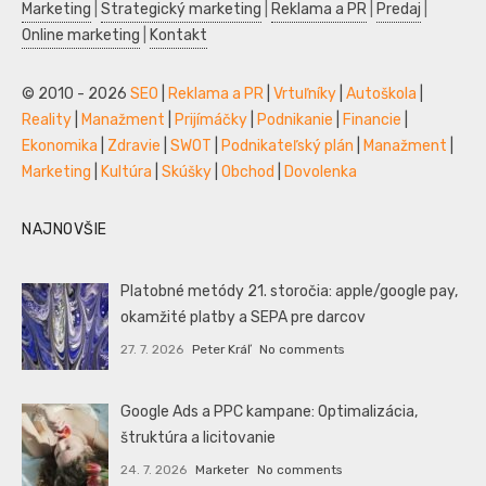
Marketing
|
Strategický marketing
|
Reklama a PR
|
Predaj
|
Online marketing
|
Kontakt
© 2010 - 2026
SEO
|
Reklama a PR
|
Vrtuľníky
|
Autoškola
|
Reality
|
Manažment
|
Prijímáčky
|
Podnikanie
|
Financie
|
Ekonomika
|
Zdravie
|
SWOT
|
Podnikateľský plán
|
Manažment
|
Marketing
|
Kultúra
|
Skúšky
|
Obchod
|
Dovolenka
NAJNOVŠIE
Platobné metódy 21. storočia: apple/google pay,
okamžité platby a SEPA pre darcov
27. 7. 2026
Peter Kráľ
No comments
Google Ads a PPC kampane: Optimalizácia,
štruktúra a licitovanie
24. 7. 2026
Marketer
No comments