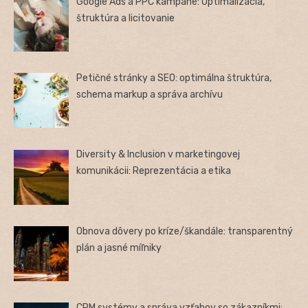
Google Ads a PPC kampane: Optimalizácia,
štruktúra a licitovanie
Petičné stránky a SEO: optimálna štruktúra,
schema markup a správa archívu
Diversity & Inclusion v marketingovej
komunikácii: Reprezentácia a etika
Obnova dôvery po kríze/škandále: transparentný
plán a jasné míľniky
CRM systémy a správa vzťahov so zákazníkmi: