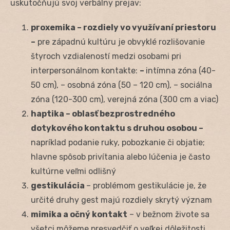
uskutočňujú svoj verbálny prejav:
proxemika – rozdiely vo využívaní priestoru
–
pre západnú kultúru je obvyklé rozlišovanie
štyroch vzdialeností medzi osobami pri
interpersonálnom kontakte:
–
intímna zóna (40-
50 cm), – osobná zóna (50 – 120 cm), – sociálna
zóna (120-300 cm), verejná zóna (300 cm a viac)
haptika – oblasť bezprostredného
dotykového kontaktu s druhou osobou –
napríklad podanie ruky, pobozkanie či objatie;
hlavne spôsob privítania alebo lúčenia je často
kultúrne veľmi odlišný
gestikulácia
– problémom gestikulácie je, že
určité druhy gest majú rozdiely skrytý význam
mimika a očný kontakt
– v bežnom živote sa
všetci môžeme presvedčiť o veľkej dôležitosti