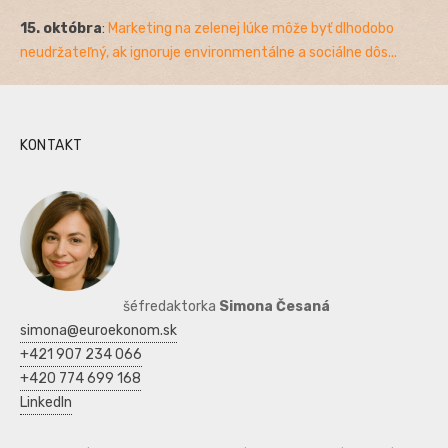
15. októbra
:
Marketing na zelenej lúke môže byť dlhodobo
neudržateľný, ak ignoruje environmentálne a sociálne dôs...
KONTAKT
šéfredaktorka
Simona Česaná
simona@euroekonom.sk
+421 907 234 066
+420 774 699 168
LinkedIn