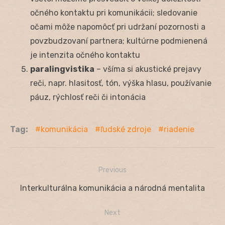
očného kontaktu pri komunikácii; sledovanie
očami môže napomôcť pri udržaní pozornosti a
povzbudzovaní partnera; kultúrne podmienená
je intenzita očného kontaktu
paralingvistika
– všíma si akustické prejavy
reči, napr. hlasitosť, tón, výška hlasu, používanie
páuz, rýchlosť reči či intonácia
Tag:
komunikácia
ľudské zdroje
riadenie
Previous
Navigácia
Previous
Interkulturálna komunikácia a národná mentalita
v
post:
Next
článku