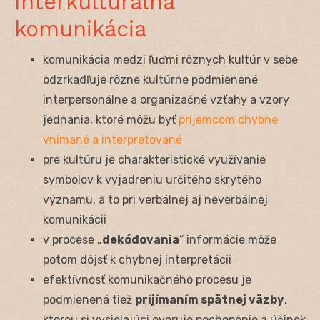
Interkulturálna
komunikácia
komunikácia medzi ľuďmi rôznych kultúr v sebe
odzrkadľuje rôzne kultúrne podmienené
interpersonálne a organizačné vzťahy a vzory
jednania, ktoré môžu byť
príjemcom chybne
vnímané a interpretované
pre kultúru je charakteristické využívanie
symbolov k vyjadreniu určitého skrytého
významu, a to pri verbálnej aj neverbálnej
komunikácii
v procese „
dekódovania
“ informácie môže
potom dôjsť k chybnej interpretácii
efektívnosť komunikačného procesu je
podmienená tiež
prijímaním spätnej väzby
,
ktorou si vysielajúci overuje pochopenie a účinok