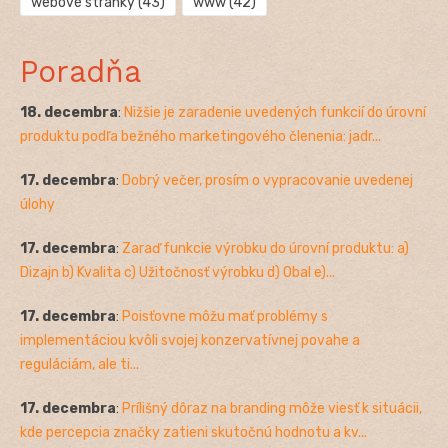
webové stránky
(43)
www
(42)
Poradňa
18. decembra
:
Nižšie je zaradenie uvedených funkcií do úrovní
produktu podľa bežného marketingového členenia: jadr...
17. decembra
:
Dobrý večer, prosím o vypracovanie uvedenej
úlohy
17. decembra
:
Zaraď funkcie výrobku do úrovní produktu: a)
Dizajn b) Kvalita c) Užitočnosť výrobku d) Obal e)...
17. decembra
:
Poisťovne môžu mať problémy s
implementáciou kvôli svojej konzervatívnej povahe a
reguláciám, ale ti...
17. decembra
:
Prílišný dôraz na branding môže viesť k situácii,
kde percepcia značky zatieni skutočnú hodnotu a kv...