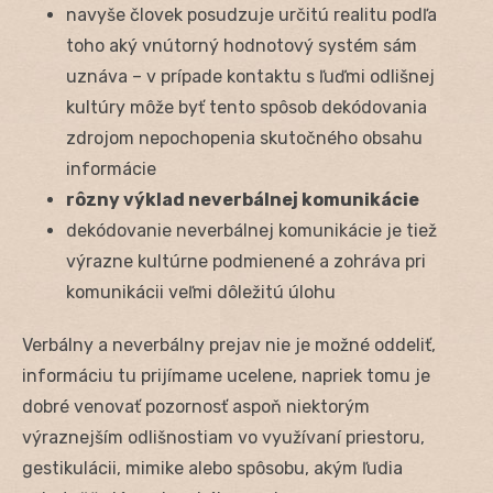
navyše človek posudzuje určitú realitu podľa
toho aký vnútorný hodnotový systém sám
uznáva – v prípade kontaktu s ľuďmi odlišnej
kultúry môže byť tento spôsob dekódovania
zdrojom nepochopenia skutočného obsahu
informácie
rôzny výklad neverbálnej komunikácie
dekódovanie neverbálnej komunikácie je tiež
výrazne kultúrne podmienené a zohráva pri
komunikácii veľmi dôležitú úlohu
Verbálny a neverbálny prejav nie je možné oddeliť,
informáciu tu prijímame ucelene, napriek tomu je
dobré venovať pozornosť aspoň niektorým
výraznejším odlišnostiam vo využívaní priestoru,
gestikulácii, mimike alebo spôsobu, akým ľudia