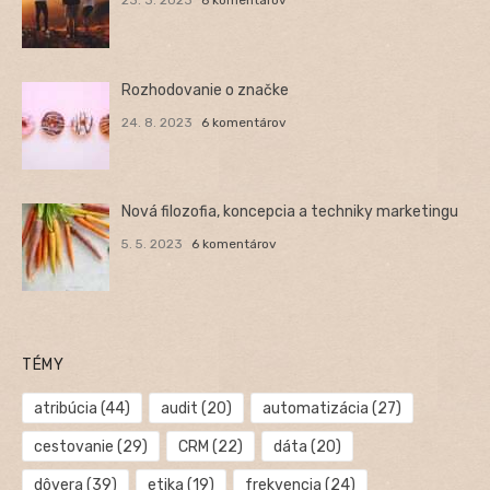
23. 3. 2023
6 komentárov
Rozhodovanie o značke
24. 8. 2023
6 komentárov
Nová filozofia, koncepcia a techniky marketingu
5. 5. 2023
6 komentárov
TÉMY
atribúcia
(44)
audit
(20)
automatizácia
(27)
cestovanie
(29)
CRM
(22)
dáta
(20)
dôvera
(39)
etika
(19)
frekvencia
(24)