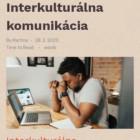
Interkulturálna
komunikácia
By
Martina
Posted
28. 2. 2023
on
Time to Read:
-
words