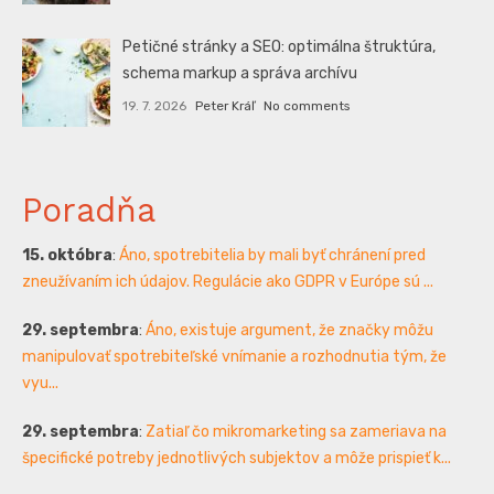
Petičné stránky a SEO: optimálna štruktúra,
schema markup a správa archívu
19. 7. 2026
Peter Kráľ
No comments
Poradňa
15. októbra
:
Áno, spotrebitelia by mali byť chránení pred
zneužívaním ich údajov. Regulácie ako GDPR v Európe sú ...
29. septembra
:
Áno, existuje argument, že značky môžu
manipulovať spotrebiteľské vnímanie a rozhodnutia tým, že
vyu...
29. septembra
:
Zatiaľ čo mikromarketing sa zameriava na
špecifické potreby jednotlivých subjektov a môže prispieť k...