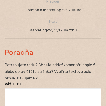
Previous
Navigácia
Previous
Firemná a marketingová kultúra
v
post:
Next
článku
Next
Marketingový výskum trhu
post:
Poradňa
Potrebujete radu? Chcete pridať komentár, doplniť
alebo upraviť túto stránku? Vyplňte textové pole
nižšie. Ďakujeme ♥
VÁŠ TEXT