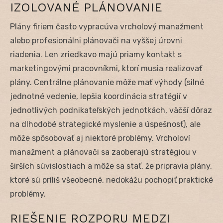
IZOLOVANÉ PLÁNOVANIE
Plány firiem často vypracúva vrcholový manažment
alebo profesionálni plánovači na vyššej úrovni
riadenia. Len zriedkavo majú priamy kontakt s
marketingovými pracovníkmi, ktorí musia realizovať
plány. Centrálne plánovanie môže mať výhody (silné
jednotné vedenie, lepšia koordinácia stratégií v
jednotlivých podnikateľských jednotkách, väčší dôraz
na dlhodobé strategické myslenie a úspešnosť), ale
môže spôsobovať aj niektoré problémy. Vrcholoví
manažment a plánovači sa zaoberajú stratégiou v
širších súvislostiach a môže sa stať, že pripravia plány,
ktoré sú príliš všeobecné, nedokážu pochopiť praktické
problémy.
RIEŠENIE ROZPORU MEDZI