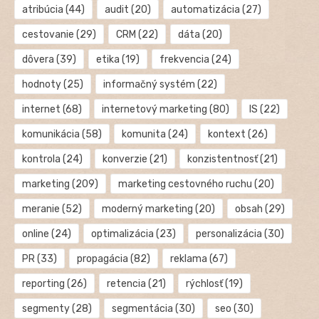
atribúcia
(44)
audit
(20)
automatizácia
(27)
cestovanie
(29)
CRM
(22)
dáta
(20)
dôvera
(39)
etika
(19)
frekvencia
(24)
hodnoty
(25)
informačný systém
(22)
internet
(68)
internetový marketing
(80)
IS
(22)
komunikácia
(58)
komunita
(24)
kontext
(26)
kontrola
(24)
konverzie
(21)
konzistentnosť
(21)
marketing
(209)
marketing cestovného ruchu
(20)
meranie
(52)
moderný marketing
(20)
obsah
(29)
online
(24)
optimalizácia
(23)
personalizácia
(30)
PR
(33)
propagácia
(82)
reklama
(67)
reporting
(26)
retencia
(21)
rýchlosť
(19)
segmenty
(28)
segmentácia
(30)
seo
(30)