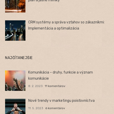
plán a jasné míľniky
CRM systémy a správa vzťahov so zákazníkmi:
Implementácia a optimalizácia
NAJČÍTANEJŠIE
Komunikácia – druhy, funkcie a význam
komunikácie
8. 2. 2023
11 komentárov
Nové trendy v marketingu poisťovníctva
11. 5. 2023
6 komentárov