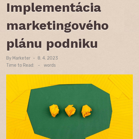
Implementácia
marketingového
plánu podniku
By
Marketer
Posted
8. 4. 2023
on
Time to Read:
-
words