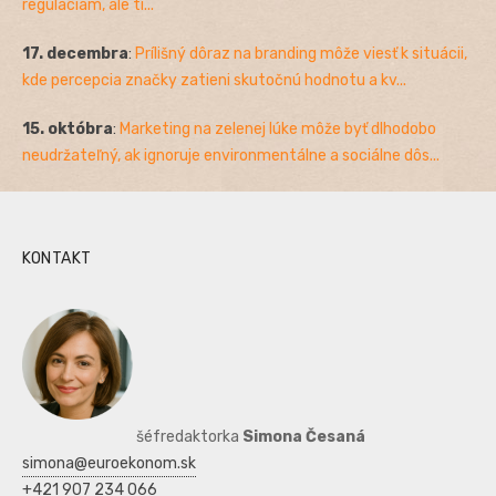
reguláciám, ale ti...
17. decembra
:
Prílišný dôraz na branding môže viesť k situácii,
kde percepcia značky zatieni skutočnú hodnotu a kv...
15. októbra
:
Marketing na zelenej lúke môže byť dlhodobo
neudržateľný, ak ignoruje environmentálne a sociálne dôs...
KONTAKT
šéfredaktorka
Simona Česaná
simona@euroekonom.sk
+421 907 234 066