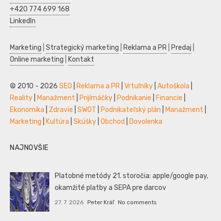
+420 774 699 168
LinkedIn
Marketing
|
Strategický marketing
|
Reklama a PR
|
Predaj
|
Online marketing
|
Kontakt
© 2010 - 2026
SEO
|
Reklama a PR
|
Vrtuľníky
|
Autoškola
|
Reality
|
Manažment
|
Prijímáčky
|
Podnikanie
|
Financie
|
Ekonomika
|
Zdravie
|
SWOT
|
Podnikateľský plán
|
Manažment
|
Marketing
|
Kultúra
|
Skúšky
|
Obchod
|
Dovolenka
NAJNOVŠIE
Platobné metódy 21. storočia: apple/google pay,
okamžité platby a SEPA pre darcov
27. 7. 2026
Peter Kráľ
No comments