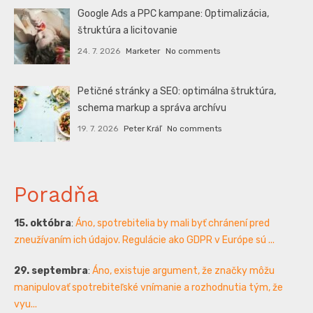
Google Ads a PPC kampane: Optimalizácia,
štruktúra a licitovanie
24. 7. 2026
Marketer
No comments
Petičné stránky a SEO: optimálna štruktúra,
schema markup a správa archívu
19. 7. 2026
Peter Kráľ
No comments
Poradňa
15. októbra
:
Áno, spotrebitelia by mali byť chránení pred
zneužívaním ich údajov. Regulácie ako GDPR v Európe sú ...
29. septembra
:
Áno, existuje argument, že značky môžu
manipulovať spotrebiteľské vnímanie a rozhodnutia tým, že
vyu...