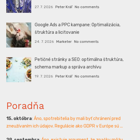
27. 7. 2026
Peter Kráľ
No comments
Google Ads a PPC kampane: Optimalizácia,
štruktúra a licitovanie
24. 7. 2026
Marketer
No comments
Petičné stránky a SEO: optimálna štruktúra,
schema markup a správa archívu
19. 7. 2026
Peter Kráľ
No comments
Poradňa
15. októbra
:
Áno, spotrebitelia by mali byť chránení pred
zneužívaním ich údajov. Regulácie ako GDPR v Európe sú ...
29. septembra
:
Áno, existuje argument, že značky môžu