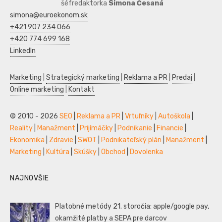
šéfredaktorka
Simona Česaná
simona@euroekonom.sk
+421 907 234 066
+420 774 699 168
LinkedIn
Marketing
|
Strategický marketing
|
Reklama a PR
|
Predaj
|
Online marketing
|
Kontakt
© 2010 - 2026
SEO
|
Reklama a PR
|
Vrtuľníky
|
Autoškola
|
Reality
|
Manažment
|
Prijímáčky
|
Podnikanie
|
Financie
|
Ekonomika
|
Zdravie
|
SWOT
|
Podnikateľský plán
|
Manažment
|
Marketing
|
Kultúra
|
Skúšky
|
Obchod
|
Dovolenka
NAJNOVŠIE
Platobné metódy 21. storočia: apple/google pay,
okamžité platby a SEPA pre darcov