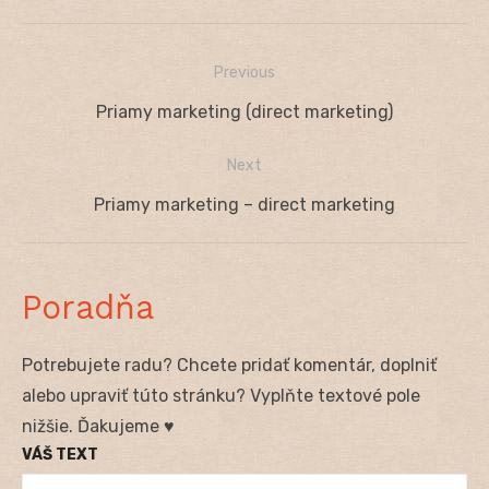
Previous
Navigácia
Previous
Priamy marketing (direct marketing)
v
post:
Next
článku
Next
Priamy marketing – direct marketing
post:
Poradňa
Potrebujete radu? Chcete pridať komentár, doplniť
alebo upraviť túto stránku? Vyplňte textové pole
nižšie. Ďakujeme ♥
VÁŠ TEXT