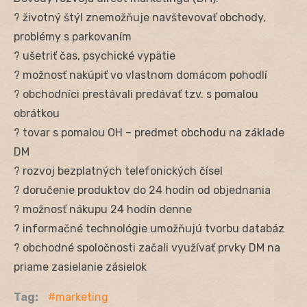
? životný štýl znemožňuje navštevovať obchody,
problémy s parkovaním
? ušetriť čas, psychické vypätie
? možnosť nakúpiť vo vlastnom domácom pohodlí
? obchodníci prestávali predávať tzv. s pomalou
obrátkou
? tovar s pomalou OH – predmet obchodu na základe
DM
? rozvoj bezplatných telefonických čísel
? doručenie produktov do 24 hodín od objednania
? možnosť nákupu 24 hodín denne
? informačné technológie umožňujú tvorbu databáz
? obchodné spoločnosti začali využívať prvky DM na
priame zasielanie zásielok
Tag:
marketing