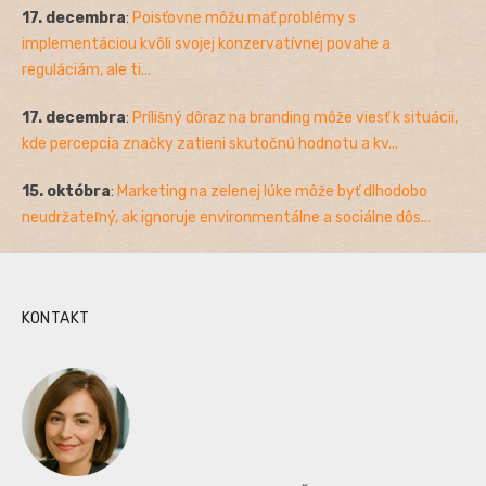
17. decembra
:
Poisťovne môžu mať problémy s
implementáciou kvôli svojej konzervatívnej povahe a
reguláciám, ale ti...
17. decembra
:
Prílišný dôraz na branding môže viesť k situácii,
kde percepcia značky zatieni skutočnú hodnotu a kv...
15. októbra
:
Marketing na zelenej lúke môže byť dlhodobo
neudržateľný, ak ignoruje environmentálne a sociálne dôs...
KONTAKT