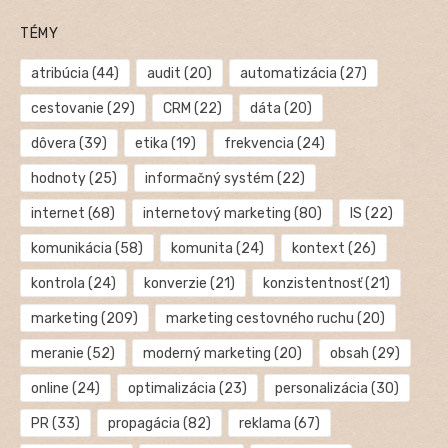
TÉMY
atribúcia
(44)
audit
(20)
automatizácia
(27)
cestovanie
(29)
CRM
(22)
dáta
(20)
dôvera
(39)
etika
(19)
frekvencia
(24)
hodnoty
(25)
informačný systém
(22)
internet
(68)
internetový marketing
(80)
IS
(22)
komunikácia
(58)
komunita
(24)
kontext
(26)
kontrola
(24)
konverzie
(21)
konzistentnosť
(21)
marketing
(209)
marketing cestovného ruchu
(20)
meranie
(52)
moderný marketing
(20)
obsah
(29)
online
(24)
optimalizácia
(23)
personalizácia
(30)
PR
(33)
propagácia
(82)
reklama
(67)