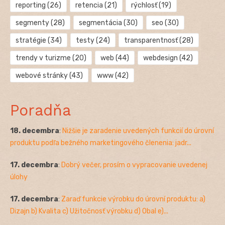
reporting
(26)
retencia
(21)
rýchlosť
(19)
segmenty
(28)
segmentácia
(30)
seo
(30)
stratégie
(34)
testy
(24)
transparentnosť
(28)
trendy v turizme
(20)
web
(44)
webdesign
(42)
webové stránky
(43)
www
(42)
Poradňa
18. decembra
:
Nižšie je zaradenie uvedených funkcií do úrovní
produktu podľa bežného marketingového členenia: jadr...
17. decembra
:
Dobrý večer, prosím o vypracovanie uvedenej
úlohy
17. decembra
:
Zaraď funkcie výrobku do úrovní produktu: a)
Dizajn b) Kvalita c) Užitočnosť výrobku d) Obal e)...