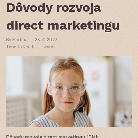
Dôvody rozvoja
direct marketingu
By
Martina
Posted
23. 4. 2023
on
Time to Read:
-
words
Dôvody rozvoja direct marketingu (DM):