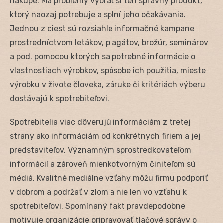
nákupe. Má problémy vybrať si ten správny produkt,
ktorý naozaj potrebuje a splní jeho očakávania.
Jednou z ciest sú rozsiahle informačné kampane
prostredníctvom letákov, plagátov, brožúr, seminárov
a pod. pomocou ktorých sa potrebné informácie o
vlastnostiach výrobkov, spôsobe ich použitia, mieste
výrobku v živote človeka, záruke či kritériách výberu
dostávajú k spotrebiteľovi.
Spotrebitelia viac dôverujú informáciám z tretej
strany ako informáciám od konkrétnych firiem a jej
predstaviteľov. Významným sprostredkovateľom
informácií a zároveň mienkotvorným činiteľom sú
médiá. Kvalitné mediálne vzťahy môžu firmu podporiť
v dobrom a podržať v zlom a nie len vo vzťahu k
spotrebiteľovi. Spomínaný fakt pravdepodobne
motivuje organizácie pripravovať tlačové správy o