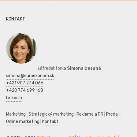
KONTAKT
šéfredaktorka
Simona Česaná
simona@euroekonom.sk
+421 907 234 066
+420 774 699 168
LinkedIn
Marketing
|
Strategický marketing
|
Reklama a PR
|
Predaj
|
Online marketing
|
Kontakt