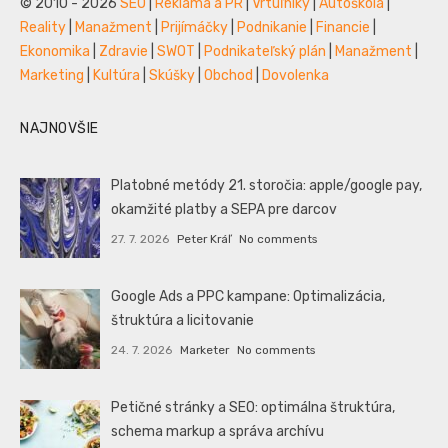
© 2010 - 2026
SEO
|
Reklama a PR
|
Vrtuľníky
|
Autoškola
|
Reality
|
Manažment
|
Prijímáčky
|
Podnikanie
|
Financie
|
Ekonomika
|
Zdravie
|
SWOT
|
Podnikateľský plán
|
Manažment
|
Marketing
|
Kultúra
|
Skúšky
|
Obchod
|
Dovolenka
NAJNOVŠIE
Platobné metódy 21. storočia: apple/google pay,
okamžité platby a SEPA pre darcov
27. 7. 2026
Peter Kráľ
No comments
Google Ads a PPC kampane: Optimalizácia,
štruktúra a licitovanie
24. 7. 2026
Marketer
No comments
Petičné stránky a SEO: optimálna štruktúra,
schema markup a správa archívu