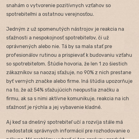
snahám o vytvorenie pozitívnych vzťahov so
spotrebiteľmi a ostatnou verejnosťou.
Jedným z už spomenutých nástrojov je reakcia na
sťažnosti a nespokojnosť spotrebiteľov, či už
oprávnených alebo nie. Tá by sa mala stať pre
profesionálov rutinou a prispievať k budovaniu vzťahu
so spotrebiteľom. Štúdie hovoria, že len 1 zo šiestich
zákazníkov sa naozaj sťažuje, no 90% z nich prestane
byť verných značke alebo firme. Iná štúdia upozorňuje
na to, že až 54% sťažujúcich neopustia značku a
firmu, ak sa s nimi aktívne komunikuje, reakcia na ich
sťažnosť je rýchla a jej vybavenie kladné.
Aj keď sa dnešný spotrebiteľ učí a rozvíja stále má
nedostatok správnych informácií pre rozhodovanie o