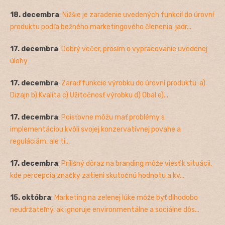
18. decembra
:
Nižšie je zaradenie uvedených funkcií do úrovní
produktu podľa bežného marketingového členenia: jadr...
17. decembra
:
Dobrý večer, prosím o vypracovanie uvedenej
úlohy
17. decembra
:
Zaraď funkcie výrobku do úrovní produktu: a)
Dizajn b) Kvalita c) Užitočnosť výrobku d) Obal e)...
17. decembra
:
Poisťovne môžu mať problémy s
implementáciou kvôli svojej konzervatívnej povahe a
reguláciám, ale ti...
17. decembra
:
Prílišný dôraz na branding môže viesť k situácii,
kde percepcia značky zatieni skutočnú hodnotu a kv...
15. októbra
:
Marketing na zelenej lúke môže byť dlhodobo
neudržateľný, ak ignoruje environmentálne a sociálne dôs...