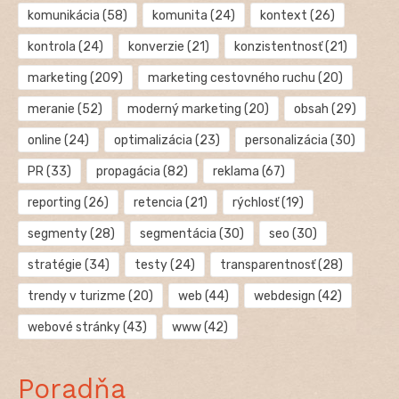
komunikácia
(58)
komunita
(24)
kontext
(26)
kontrola
(24)
konverzie
(21)
konzistentnosť
(21)
marketing
(209)
marketing cestovného ruchu
(20)
meranie
(52)
moderný marketing
(20)
obsah
(29)
online
(24)
optimalizácia
(23)
personalizácia
(30)
PR
(33)
propagácia
(82)
reklama
(67)
reporting
(26)
retencia
(21)
rýchlosť
(19)
segmenty
(28)
segmentácia
(30)
seo
(30)
stratégie
(34)
testy
(24)
transparentnosť
(28)
trendy v turizme
(20)
web
(44)
webdesign
(42)
webové stránky
(43)
www
(42)
Poradňa