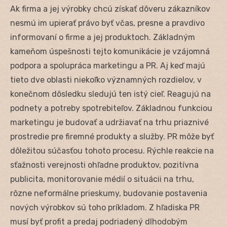
Ak firma a jej výrobky chcú získať dôveru zákazníkov
nesmú im upierať právo byť včas, presne a pravdivo
informovaní o firme a jej produktoch. Základným
kameňom úspešnosti tejto komunikácie je vzájomná
podpora a spolupráca marketingu a PR. Aj keď majú
tieto dve oblasti niekoľko významných rozdielov, v
konečnom dôsledku sledujú ten istý cieľ. Reagujú na
podnety a potreby spotrebiteľov. Základnou funkciou
marketingu je budovať a udržiavať na trhu priaznivé
prostredie pre firemné produkty a služby. PR môže byť
dôležitou súčasťou tohoto procesu. Rýchle reakcie na
sťažnosti verejnosti ohľadne produktov, pozitívna
publicita, monitorovanie médií o situácii na trhu,
rôzne neformálne prieskumy, budovanie postavenia
nových výrobkov sú toho príkladom. Z hľadiska PR
musí byť profit a predaj podriadený dlhodobým