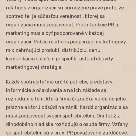
relations v organizácii sú prirodzené práve preto, že
spotrebiteľ je súčasťou verejnosti, ktorej sa
organizácia musí zodpovedať. Preto funkcie PR a
marketing musia byť podporované v každej
organizácii. Public relations podporuje marketingový
mix zahrňujúci produkt, distribúciu, cenu,
komunikáciu s cieľom prispieť k rastu efektivity
marketingovej stratégie.
Každý spotrebiteľ má určité potreby, predstavy,
informácie a očakávania a na ich základe sa
rozhoduje o tom, ktorá firma či značka vojde do jeho
priazne a ktorú odsúdi na zánik. Každá organizácia sa
musí zodpovedať svojim spotrebiteľom. Oni totiž z
dlhodobého hľadiska rozhodujú o osude firmy. Vzťahy
so spotrebiteľmi sú v praxi PR považované za kľúčové.