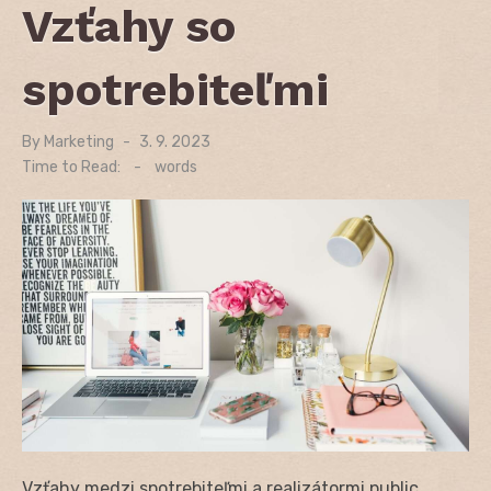
Vzťahy so
spotrebiteľmi
By
Marketing
Posted
3. 9. 2023
on
Time to Read:
-
words
Vzťahy medzi spotrebiteľmi a realizátormi public