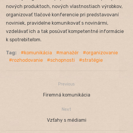
nových produktoch, nových vlastnostiach výrobkov,
organizovať tlačové konferencie pri predstavovaní
noviniek, pravidelne komunikovať s novinármi,
vzdelávať ich a tak posúvať kompetentné informácie
k spotrebiteľom.
Tag:
komunikácia
manažér
organizovanie
rozhodovanie
schopnosti
stratégie
Previous
Navigácia
Previous
Firemná komunikácia
v
post:
Next
článku
Next
Vzťahy s médiami
post: