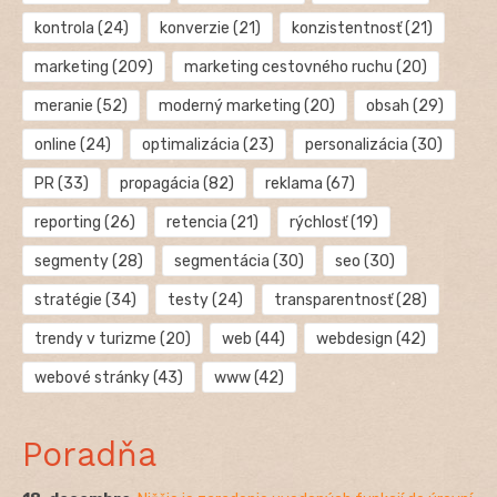
kontrola
(24)
konverzie
(21)
konzistentnosť
(21)
marketing
(209)
marketing cestovného ruchu
(20)
meranie
(52)
moderný marketing
(20)
obsah
(29)
online
(24)
optimalizácia
(23)
personalizácia
(30)
PR
(33)
propagácia
(82)
reklama
(67)
reporting
(26)
retencia
(21)
rýchlosť
(19)
segmenty
(28)
segmentácia
(30)
seo
(30)
stratégie
(34)
testy
(24)
transparentnosť
(28)
trendy v turizme
(20)
web
(44)
webdesign
(42)
webové stránky
(43)
www
(42)
Poradňa