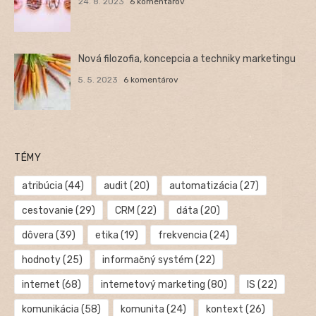
24. 8. 2023
6 komentárov
Nová filozofia, koncepcia a techniky marketingu
5. 5. 2023
6 komentárov
TÉMY
atribúcia
(44)
audit
(20)
automatizácia
(27)
cestovanie
(29)
CRM
(22)
dáta
(20)
dôvera
(39)
etika
(19)
frekvencia
(24)
hodnoty
(25)
informačný systém
(22)
internet
(68)
internetový marketing
(80)
IS
(22)
komunikácia
(58)
komunita
(24)
kontext
(26)