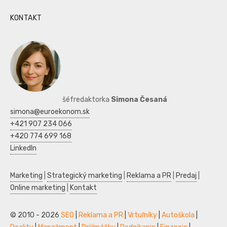
KONTAKT
šéfredaktorka
Simona Česaná
simona@euroekonom.sk
+421 907 234 066
+420 774 699 168
LinkedIn
Marketing
|
Strategický marketing
|
Reklama a PR
|
Predaj
|
Online marketing
|
Kontakt
© 2010 - 2026
SEO
|
Reklama a PR
|
Vrtuľníky
|
Autoškola
|