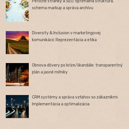
Petičné stránky a SEO: optimálna štruktúra,
schema markup a správa archívu
Diversity & Inclusion v marketingovej
komunikácii: Reprezentácia a etika
Obnova dôvery po kríze/škandále: transparentný
plán a jasné míľniky
CRM systémy a správa vzťahov so zákazníkmi:
Implementácia a optimalizácia