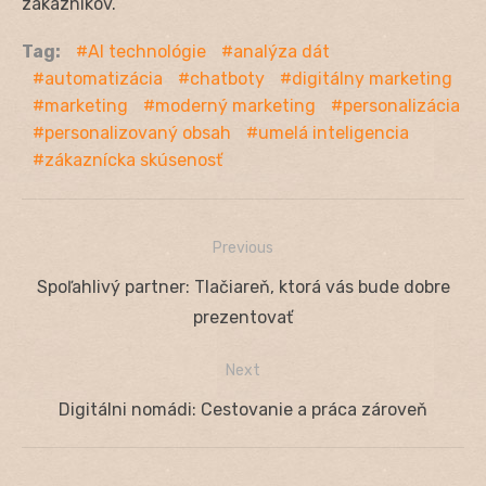
zákazníkov.
Tag:
AI technológie
analýza dát
automatizácia
chatboty
digitálny marketing
marketing
moderný marketing
personalizácia
personalizovaný obsah
umelá inteligencia
zákaznícka skúsenosť
Previous
Navigácia
Previous
Spoľahlivý partner: Tlačiareň, ktorá vás bude dobre
v
post:
prezentovať
článku
Next
Next
Digitálni nomádi: Cestovanie a práca zároveň
post: