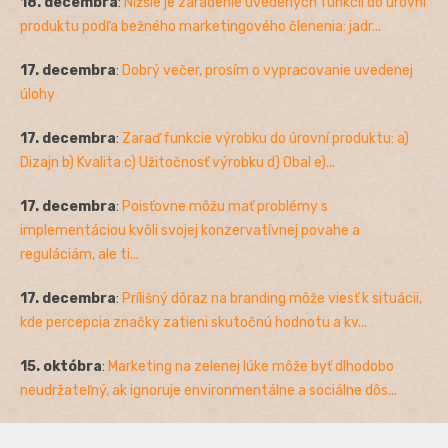
18. decembra
:
Nižšie je zaradenie uvedených funkcií do úrovní
produktu podľa bežného marketingového členenia: jadr...
17. decembra
:
Dobrý večer, prosím o vypracovanie uvedenej
úlohy
17. decembra
:
Zaraď funkcie výrobku do úrovní produktu: a)
Dizajn b) Kvalita c) Užitočnosť výrobku d) Obal e)...
17. decembra
:
Poisťovne môžu mať problémy s
implementáciou kvôli svojej konzervatívnej povahe a
reguláciám, ale ti...
17. decembra
:
Prílišný dôraz na branding môže viesť k situácii,
kde percepcia značky zatieni skutočnú hodnotu a kv...
15. októbra
:
Marketing na zelenej lúke môže byť dlhodobo
neudržateľný, ak ignoruje environmentálne a sociálne dôs...