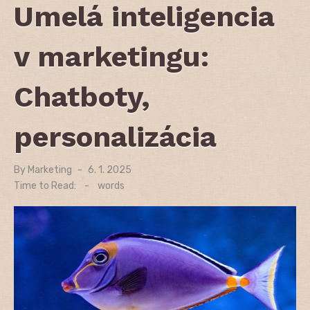
Umelá inteligencia
v marketingu:
Chatboty,
personalizácia
By
Marketing
Posted
6. 1. 2025
on
Time to Read:
-
words