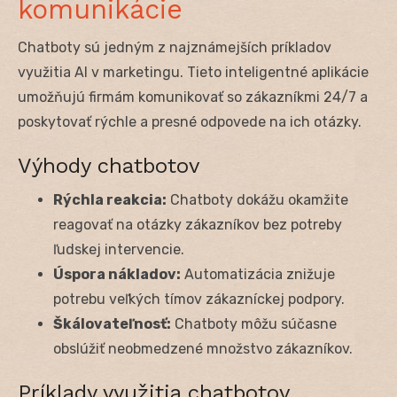
komunikácie
Chatboty sú jedným z najznámejších príkladov
využitia AI v marketingu. Tieto inteligentné aplikácie
umožňujú firmám komunikovať so zákazníkmi 24/7 a
poskytovať rýchle a presné odpovede na ich otázky.
Výhody chatbotov
Rýchla reakcia:
Chatboty dokážu okamžite
reagovať na otázky zákazníkov bez potreby
ľudskej intervencie.
Úspora nákladov:
Automatizácia znižuje
potrebu veľkých tímov zákazníckej podpory.
Škálovateľnosť:
Chatboty môžu súčasne
obslúžiť neobmedzené množstvo zákazníkov.
Príklady využitia chatbotov