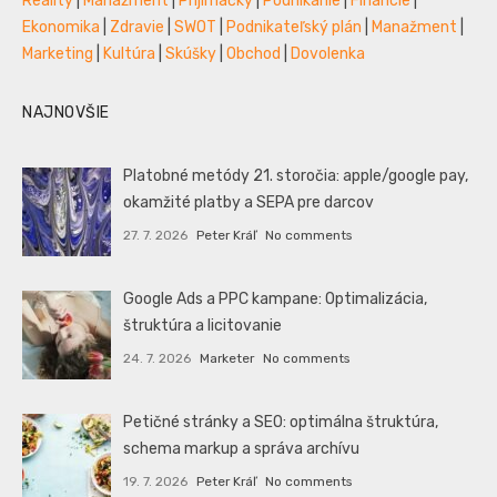
Reality
|
Manažment
|
Prijímáčky
|
Podnikanie
|
Financie
|
Ekonomika
|
Zdravie
|
SWOT
|
Podnikateľský plán
|
Manažment
|
Marketing
|
Kultúra
|
Skúšky
|
Obchod
|
Dovolenka
NAJNOVŠIE
Platobné metódy 21. storočia: apple/google pay,
okamžité platby a SEPA pre darcov
27. 7. 2026
Peter Kráľ
No comments
Google Ads a PPC kampane: Optimalizácia,
štruktúra a licitovanie
24. 7. 2026
Marketer
No comments
Petičné stránky a SEO: optimálna štruktúra,
schema markup a správa archívu
19. 7. 2026
Peter Kráľ
No comments