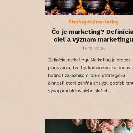
Strategický marketing
Čo je marketing? Definícia
cieľ a význam marketing
Posted
17. 12. 2025
on
Definícia marketingu Marketing je proces
plánovania, tvorby, komunikácie a dodáva
hodnôt zákazníkom. Ide o strategickú
činnosť, ktorá zahŕňa analýzu potrieb trh
vývoj produktov alebo služieb, …