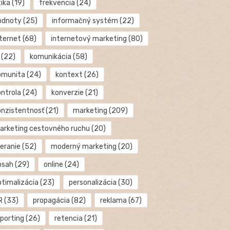
tika
(19)
frekvencia
(24)
odnoty
(25)
informačný systém
(22)
nternet
(68)
internetový marketing
(80)
(22)
komunikácia
(58)
omunita
(24)
kontext
(26)
ontrola
(24)
konverzie
(21)
onzistentnosť
(21)
marketing
(209)
arketing cestovného ruchu
(20)
eranie
(52)
moderný marketing
(20)
bsah
(29)
online
(24)
ptimalizácia
(23)
personalizácia
(30)
R
(33)
propagácia
(82)
reklama
(67)
eporting
(26)
retencia
(21)