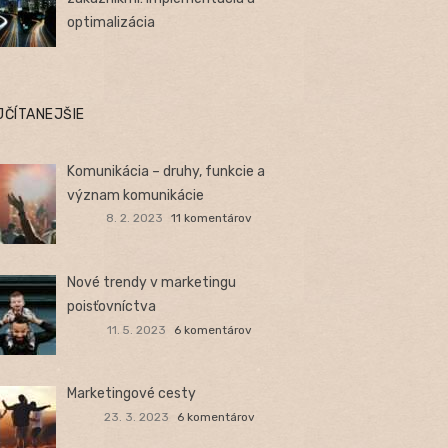
optimalizácia
JČÍTANEJŠIE
Komunikácia – druhy, funkcie a
význam komunikácie
8. 2. 2023
11 komentárov
Nové trendy v marketingu
poisťovníctva
11. 5. 2023
6 komentárov
Marketingové cesty
23. 3. 2023
6 komentárov