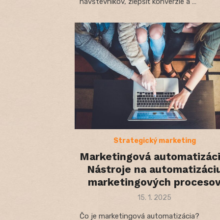
návštevníkov, zlepšiť konverzie a …
Strategický marketing
Marketingová automatizáci
Nástroje na automatizáci
marketingových proceso
Posted
15. 1. 2025
on
Čo je marketingová automatizácia?