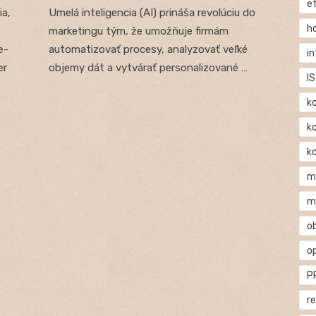
e
ia,
Umelá inteligencia (AI) prináša revolúciu do
h
marketingu tým, že umožňuje firmám
e-
automatizovať procesy, analyzovať veľké
i
er
objemy dát a vytvárať personalizované …
IS
k
k
k
m
m
o
o
P
r