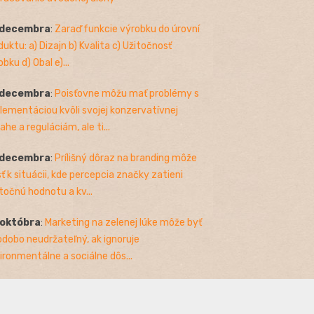
 decembra
:
Zaraď funkcie výrobku do úrovní
duktu: a) Dizajn b) Kvalita c) Užitočnosť
bku d) Obal e)...
 decembra
:
Poisťovne môžu mať problémy s
lementáciou kvôli svojej konzervatívnej
ahe a reguláciám, ale ti...
 decembra
:
Prílišný dôraz na branding môže
sť k situácii, kde percepcia značky zatieni
točnú hodnotu a kv...
 októbra
:
Marketing na zelenej lúke môže byť
odobo neudržateľný, ak ignoruje
ironmentálne a sociálne dôs...