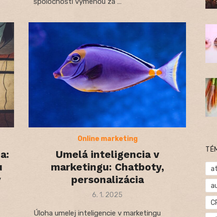
spoločností výmenou za …
Online marketing
TÉ
a:
Umelá inteligencia v
u
marketingu: Chatboty,
at
v
personalizácia
a
Posted
6. 1. 2025
C
on
Úloha umelej inteligencie v marketingu