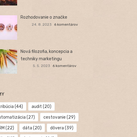
Rozhodovanie o značke
24. 8. 2023
6 komentárov
Nová filozofia, koncepcia a
techniky marketingu
5. 5. 2023
6 komentárov
MY
ribúcia
(44)
audit
(20)
utomatizácia
(27)
cestovanie
(29)
RM
(22)
dáta
(20)
dôvera
(39)