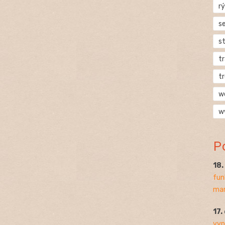
rý
s
s
t
t
w
w
P
18
fun
mar
17.
vyp