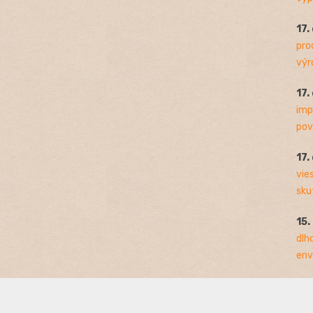
17.
pro
výro
17.
imp
pov
17.
vie
sku
15.
dlh
env