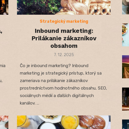
Strategický marketing
,
Inbound marketing:
u
Prilákanie zákazníkov
obsahom
Posted
7. 12. 2025
on
nia
Čo je inbound marketing? Inbound
marketing je strategický prístup, ktorý sa
u,
zameriava na prilákanie zákazníkov
prostredníctvom hodnotného obsahu, SEO,
sociálnych médií a ďalších digitálnych
kanálov. …