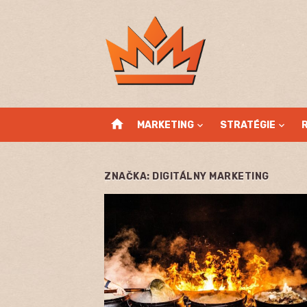
Skip
to
content
home
MARKETING
STRATÉGIE
ZNAČKA:
DIGITÁLNY MARKETING