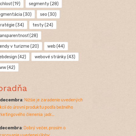
chlosť
(19)
segmenty
(28)
egmentácia
(30)
seo
(30)
tratégie
(34)
testy
(24)
ransparentnosť
(28)
rendy v turizme
(20)
web
(44)
ebdesign
(42)
webové stránky
(43)
ww
(42)
oradňa
. decembra
:
Nižšie je zaradenie uvedených
kcií do úrovní produktu podľa bežného
ketingového členenia: jadr...
 decembra
:
Dobrý večer, prosím o
racovanie uvedenej úlohy