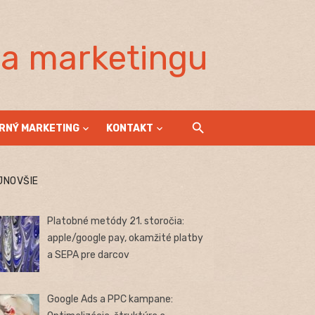
la marketingu
RNÝ MARKETING
KONTAKT
JNOVŠIE
Platobné metódy 21. storočia:
apple/google pay, okamžité platby
a SEPA pre darcov
Google Ads a PPC kampane: