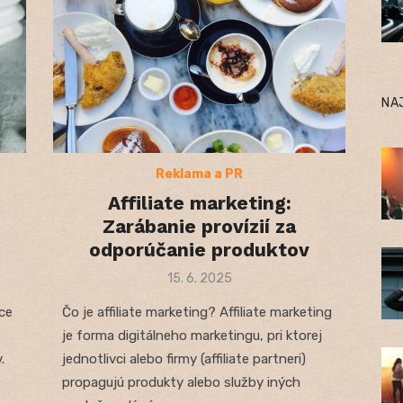
NA
Reklama a PR
Affiliate marketing:
Zarábanie provízií za
odporúčanie produktov
Posted
15. 6. 2025
on
ce
Čo je affiliate marketing? Affiliate marketing
je forma digitálneho marketingu, pri ktorej
.
jednotlivci alebo firmy (affiliate partneri)
propagujú produkty alebo služby iných