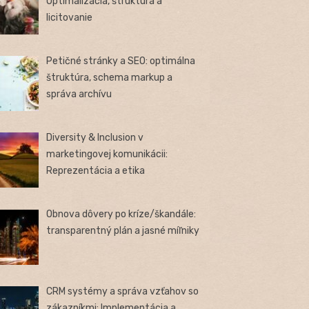
Optimalizácia, štruktúra a
licitovanie
Petičné stránky a SEO: optimálna
štruktúra, schema markup a
správa archívu
Diversity & Inclusion v
marketingovej komunikácii:
Reprezentácia a etika
Obnova dôvery po kríze/škandále:
transparentný plán a jasné míľniky
CRM systémy a správa vzťahov so
zákazníkmi: Implementácia a