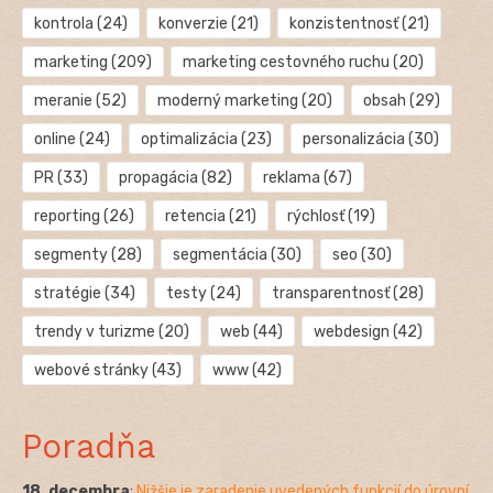
kontrola
(24)
konverzie
(21)
konzistentnosť
(21)
marketing
(209)
marketing cestovného ruchu
(20)
meranie
(52)
moderný marketing
(20)
obsah
(29)
online
(24)
optimalizácia
(23)
personalizácia
(30)
PR
(33)
propagácia
(82)
reklama
(67)
reporting
(26)
retencia
(21)
rýchlosť
(19)
segmenty
(28)
segmentácia
(30)
seo
(30)
stratégie
(34)
testy
(24)
transparentnosť
(28)
trendy v turizme
(20)
web
(44)
webdesign
(42)
webové stránky
(43)
www
(42)
Poradňa
18. decembra
:
Nižšie je zaradenie uvedených funkcií do úrovní