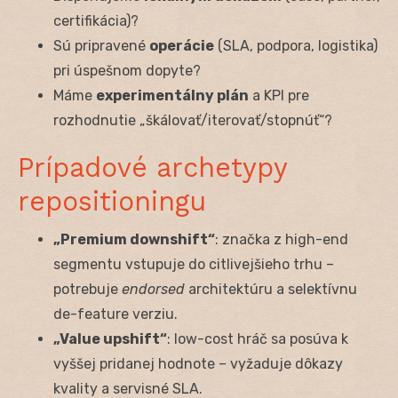
certifikácia)?
Sú pripravené
operácie
(SLA, podpora, logistika)
pri úspešnom dopyte?
Máme
experimentálny plán
a KPI pre
rozhodnutie „škálovať/iterovať/stopnúť“?
Prípadové archetypy
repositioningu
„Premium downshift“
: značka z high-end
segmentu vstupuje do citlivejšieho trhu –
potrebuje
endorsed
architektúru a selektívnu
de-feature verziu.
„Value upshift“
: low-cost hráč sa posúva k
vyššej pridanej hodnote – vyžaduje dôkazy
kvality a servisné SLA.