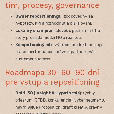
tím, procesy, governance
Owner repositioningu
: zodpovedný za
hypotézy, KPI a rozhodnutia o škálovaní.
Lokálny champion
: človek s poznaním trhu,
ktorý prekladá medzi HQ a realitou.
Kompetenčný mix
: výskum, produkt, pricing,
brand, performance, právne, partnerstvá,
customer success.
Roadmapa 30–60–90 dní
pre vstup a repositioning
Dni 1–30 (Insight & Hypothesis)
: rýchly
prieskum (JTBD, konkurencia), výber segmentu,
návrh Value Proposition, draft kreatív, právny