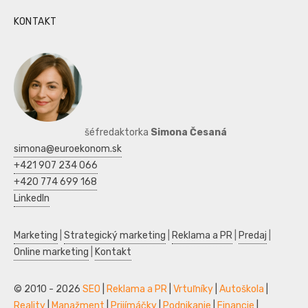
KONTAKT
šéfredaktorka
Simona Česaná
simona@euroekonom.sk
+421 907 234 066
+420 774 699 168
LinkedIn
Marketing
|
Strategický marketing
|
Reklama a PR
|
Predaj
|
Online marketing
|
Kontakt
© 2010 - 2026
SEO
|
Reklama a PR
|
Vrtuľníky
|
Autoškola
|
Reality
|
Manažment
|
Prijímáčky
|
Podnikanie
|
Financie
|