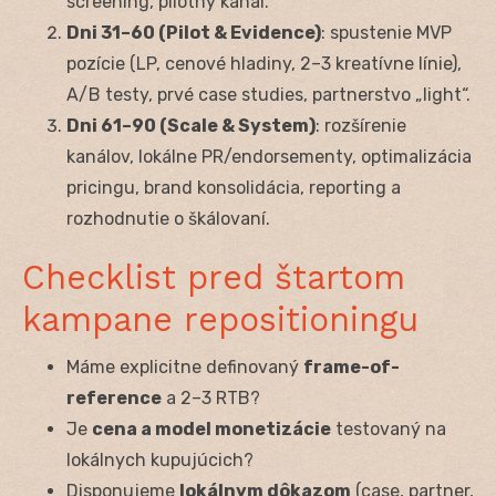
screening, pilotný kanál.
Dni 31–60 (Pilot & Evidence)
: spustenie MVP
pozície (LP, cenové hladiny, 2–3 kreatívne línie),
A/B testy, prvé case studies, partnerstvo „light“.
Dni 61–90 (Scale & System)
: rozšírenie
kanálov, lokálne PR/endorsementy, optimalizácia
pricingu, brand konsolidácia, reporting a
rozhodnutie o škálovaní.
Checklist pred štartom
kampane repositioningu
Máme explicitne definovaný
frame-of-
reference
a 2–3 RTB?
Je
cena a model monetizácie
testovaný na
lokálnych kupujúcich?
Disponujeme
lokálnym dôkazom
(case, partner,