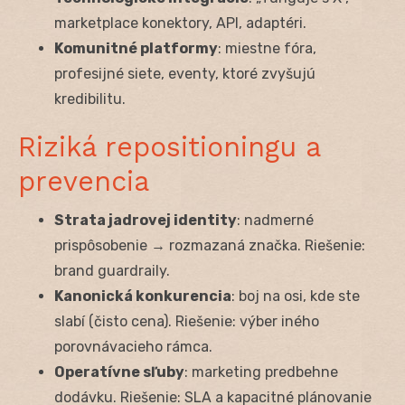
marketplace konektory, API, adaptéri.
Komunitné platformy
: miestne fóra,
profesijné siete, eventy, ktoré zvyšujú
kredibilitu.
Riziká repositioningu a
prevencia
Strata jadrovej identity
: nadmerné
prispôsobenie → rozmazaná značka. Riešenie:
brand guardraily.
Kanonická konkurencia
: boj na osi, kde ste
slabí (čisto cena). Riešenie: výber iného
porovnávacieho rámca.
Operatívne sľuby
: marketing predbehne
dodávku. Riešenie: SLA a kapacitné plánovanie