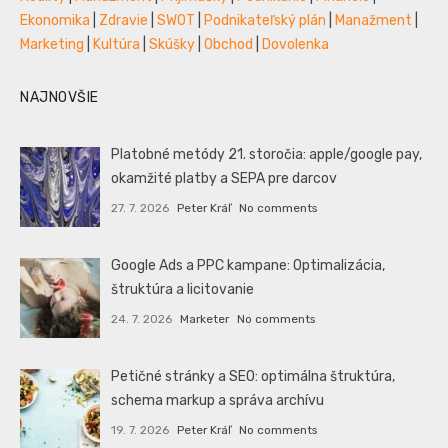
Ekonomika
|
Zdravie
|
SWOT
|
Podnikateľský plán
|
Manažment
|
Marketing
|
Kultúra
|
Skúšky
|
Obchod
|
Dovolenka
NAJNOVŠIE
Platobné metódy 21. storočia: apple/google pay,
okamžité platby a SEPA pre darcov
27. 7. 2026
Peter Kráľ
No comments
Google Ads a PPC kampane: Optimalizácia,
štruktúra a licitovanie
24. 7. 2026
Marketer
No comments
Petičné stránky a SEO: optimálna štruktúra,
schema markup a správa archívu
19. 7. 2026
Peter Kráľ
No comments