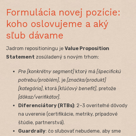
Formulácia novej pozície:
koho oslovujeme a aký
sľub dávame
Jadrom repositioningu je
Value Proposition
Statement
zosúladený s novým trhom:
Pre [konkrétny segment]
ktorý má
[špecifickú
potrebu/problém]
, je
[značka/produkt]
[kategória]
, ktorá
[kľúčový benefit]
, pretože
[dôkaz/verifikátor]
.
Diferenciátory (RTBs)
: 2–3 overiteľné dôvody
na uverenie (certifikácie, metriky, prípadové
štúdie, partnerstvá).
Guardraily
: čo sľubovať nebudeme, aby sme