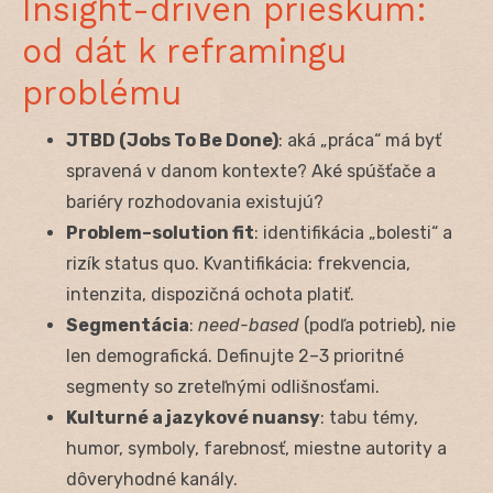
Insight-driven prieskum:
od dát k reframingu
problému
JTBD (Jobs To Be Done)
: aká „práca“ má byť
spravená v danom kontexte? Aké spúšťače a
bariéry rozhodovania existujú?
Problem–solution fit
: identifikácia „bolesti“ a
rizík status quo. Kvantifikácia: frekvencia,
intenzita, dispozičná ochota platiť.
Segmentácia
:
need-based
(podľa potrieb), nie
len demografická. Definujte 2–3 prioritné
segmenty so zreteľnými odlišnosťami.
Kulturné a jazykové nuansy
: tabu témy,
humor, symboly, farebnosť, miestne autority a
dôveryhodné kanály.