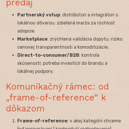
predaj
Partnerský vstup
: distribútori a integrátori s
lokálnou dôverou; zdieľaná marža za rýchlosť
adopcie.
Marketplace
: zrýchlená validácia dopytu; riziko
cenovej transparentnosti a komoditizácie.
Direct-to-consumer/B2B
: kontrola
skúsenosti; potreba investícií do brandu a
lokálnej podpory.
Komunikačný rámec: od
„frame-of-reference“ k
dôkazom
Frame-of-reference
: v akej kategórii chceme
byť porovnávaní (zjednoduší rozhodovanie).