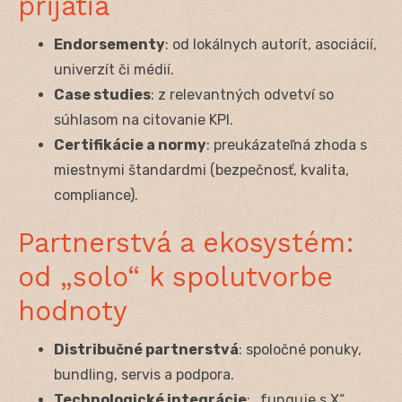
prijatia
Endorsementy
: od lokálnych autorít, asociácií,
univerzít či médií.
Case studies
: z relevantných odvetví so
súhlasom na citovanie KPI.
Certifikácie a normy
: preukázateľná zhoda s
miestnymi štandardmi (bezpečnosť, kvalita,
compliance).
Partnerstvá a ekosystém:
od „solo“ k spolutvorbe
hodnoty
Distribučné partnerstvá
: spoločné ponuky,
bundling, servis a podpora.
Technologické integrácie
: „funguje s X“,