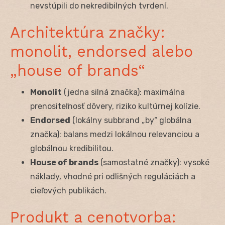
nevstúpili do nekredibilných tvrdení.
Architektúra značky:
monolit, endorsed alebo
„house of brands“
Monolit
(jedna silná značka): maximálna
prenositeľnosť dôvery, riziko kultúrnej kolízie.
Endorsed
(lokálny subbrand „by“ globálna
značka): balans medzi lokálnou relevanciou a
globálnou kredibilitou.
House of brands
(samostatné značky): vysoké
náklady, vhodné pri odlišných reguláciách a
cieľových publikách.
Produkt a cenotvorba: