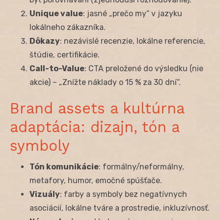
Unique value
: jasné „prečo my“ v jazyku
lokálneho zákazníka.
Dôkazy
: nezávislé recenzie, lokálne referencie,
štúdie, certifikácie.
Call-to-Value
: CTA preložené do výsledku (nie
akcie) – „Znížte náklady o 15 % za 30 dní“.
Brand assets a kultúrna
adaptácia: dizajn, tón a
symboly
Tón komunikácie
: formálny/neformálny,
metafory, humor, emočné spúšťače.
Vizuály
: farby a symboly bez negatívnych
asociácií, lokálne tváre a prostredie, inkluzívnosť.