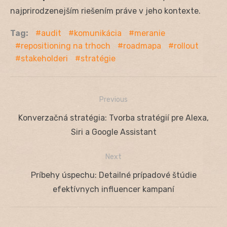
najprirodzenejším riešením práve v jeho kontexte.
Tag:
audit
komunikácia
meranie
repositioning na trhoch
roadmapa
rollout
stakeholderi
stratégie
Previous
Navigácia
Previous
Konverzačná stratégia: Tvorba stratégií pre Alexa,
v
post:
Siri a Google Assistant
článku
Next
Next
Príbehy úspechu: Detailné prípadové štúdie
post:
efektívnych influencer kampaní