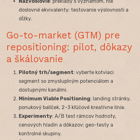
Názvoslovie
: preklady s významom, nie
doslovné ekvivalenty; testovanie výslovnosti a
dĺžky.
Go-to-market (GTM) pre
repositioning: pilot, dôkazy
a škálovanie
Pilotný trh/segment
: vyberte kotviaci
segment so zmysluplným potenciálom a
dostupnými kanálmi.
Minimum Viable Positioning
: landing stránky,
ponukový balíček, 2–3 kľúčové kreatívne línie.
Experimenty
: A/B test rámcov hodnoty,
cenových hladín a dôkazov; geo-testy a
kontrolné skupiny.