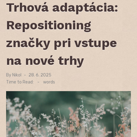
Trhová adaptácia:
Repositioning
značky pri vstupe
na nové trhy
By
Nikol
Posted
28. 6. 2025
on
Time to Read:
-
words