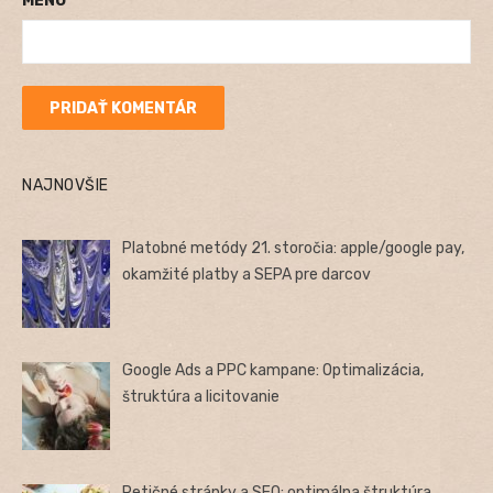
MENO
NAJNOVŠIE
Platobné metódy 21. storočia: apple/google pay,
okamžité platby a SEPA pre darcov
Google Ads a PPC kampane: Optimalizácia,
štruktúra a licitovanie
Petičné stránky a SEO: optimálna štruktúra,