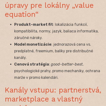
úpravy pre lokálny „value
equation“
Produkt–market fit
: lokalizácia funkcií,
kompatibilita, normy, jazyk, baliaca informatika,
záručné nároky.
Model monetizácie
: jednorazová cena vs.
predplatné, freemium, balíky pre distribučné
kanály.
Cenová stratégia
:
good–better–best
,
psychologické prahy, promo mechaniky, ochrana
marže v promo kalendári.
Kanály vstupu: partnerstvá,
marketplace a vlastný