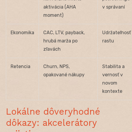
aktivácia (AHA
v správaní
moment)
Ekonomika
CAC, LTV, payback,
Udržateľnosť
hrubá marža po
rastu
zľavách
Retencia
Churn, NPS,
Stabilita a
opakované nákupy
vernosť v
novom
kontexte
Lokálne dôveryhodné
dôkazy: akcelerátory