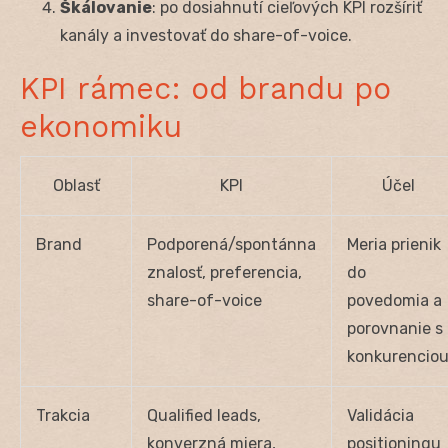
Škálovanie
: po dosiahnutí cieľových KPI rozšíriť
kanály a investovať do share-of-voice.
KPI rámec: od brandu po
ekonomiku
Oblasť
KPI
Účel
Brand
Podporená/spontánna
Meria prienik
znalosť, preferencia,
do
share-of-voice
povedomia a
porovnanie s
konkurencio
Trakcia
Qualified leads,
Validácia
konverzná miera,
positioningu