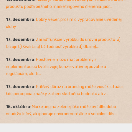
produktu podľa bežného marketingového členenia: jadr...
17. decembra
:
Dobrý večer, prosím o vypracovanie uvedenej
úlohy
17. decembra
:
Zaraď funkcie výrobku do úrovní produktu: a)
Dizajn b) Kvalita c) Užitočnosť výrobku d) Obal e)...
17. decembra
:
Poisťovne môžu mať problémy s
implementáciou kvôli svojej konzervatívnej povahe a
reguláciám, ale ti...
17. decembra
:
Prílišný dôraz na branding môže viesť k situácii,
kde percepcia značky zatieni skutočnú hodnotu a kv...
15. októbra
:
Marketing na zelenej lúke môže byť dlhodobo
neudržateľný, ak ignoruje environmentálne a sociálne dôs...