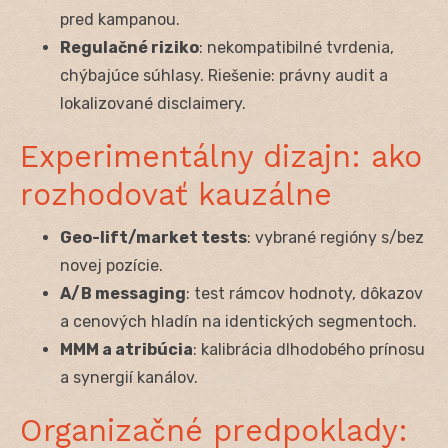
pred kampanou.
Regulačné riziko
: nekompatibilné tvrdenia,
chýbajúce súhlasy. Riešenie: právny audit a
lokalizované disclaimery.
Experimentálny dizajn: ako
rozhodovať kauzálne
Geo-lift/market tests
: vybrané regióny s/bez
novej pozície.
A/B messaging
: test rámcov hodnoty, dôkazov
a cenových hladín na identických segmentoch.
MMM a atribúcia
: kalibrácia dlhodobého prínosu
a synergií kanálov.
Organizačné predpoklady: