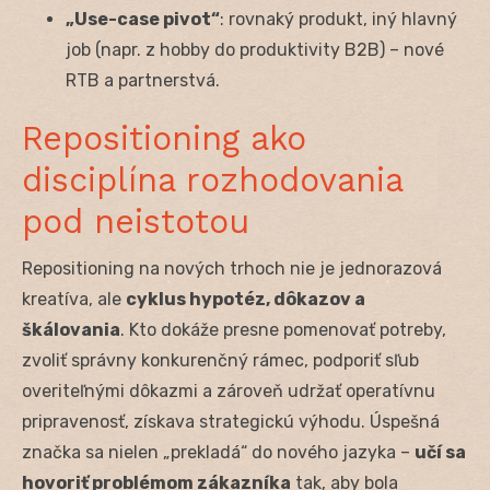
„Use-case pivot“
: rovnaký produkt, iný hlavný
job (napr. z hobby do produktivity B2B) – nové
RTB a partnerstvá.
Repositioning ako
disciplína rozhodovania
pod neistotou
Repositioning na nových trhoch nie je jednorazová
kreatíva, ale
cyklus hypotéz, dôkazov a
škálovania
. Kto dokáže presne pomenovať potreby,
zvoliť správny konkurenčný rámec, podporiť sľub
overiteľnými dôkazmi a zároveň udržať operatívnu
pripravenosť, získava strategickú výhodu. Úspešná
značka sa nielen „prekladá“ do nového jazyka –
učí sa
hovoriť problémom zákazníka
tak, aby bola