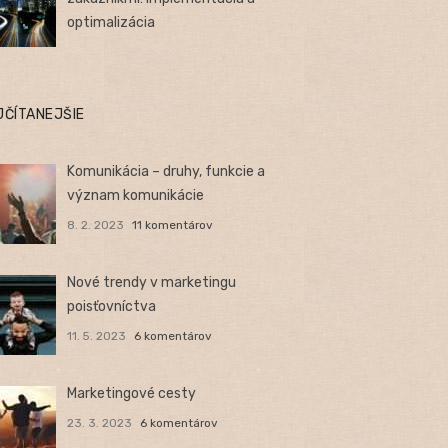
optimalizácia
JČÍTANEJŠIE
Komunikácia – druhy, funkcie a
význam komunikácie
8. 2. 2023
11 komentárov
Nové trendy v marketingu
poisťovníctva
11. 5. 2023
6 komentárov
Marketingové cesty
23. 3. 2023
6 komentárov