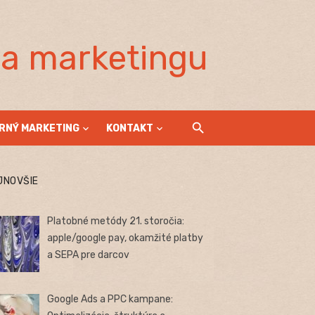
la marketingu
RNÝ MARKETING
KONTAKT
JNOVŠIE
Platobné metódy 21. storočia:
apple/google pay, okamžité platby
a SEPA pre darcov
Google Ads a PPC kampane: