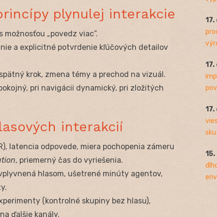
rincípy plynulej interakcie
17.
pro
s možnosťou „povedz viac”.
výro
ie a explicitné potvrdenie kľúčových detailov
17.
spätný krok, zmena témy a prechod na vizuál.
imp
okojný, pri navigácii dynamický, pri zložitých
pov
17.
vie
lasových interakcií
sku
), latencia odpovede, miera pochopenia zámeru
15.
ution
, priemerný čas do vyriešenia.
dlh
vplyvnená hlasom, ušetrené minúty agentov,
env
y.
perimenty (kontrolné skupiny bez hlasu),
na ďalšie kanály.