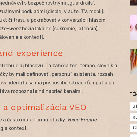
objednávky) s bezpečnostnými „guardrails”.
zuálnymi podkladmi (displej v aute, TV, mobil).
ukt či trasu a pokračovať v konverzácii hlasom.
ake-word
bežia lokálne (súkromie, latencia),
lovanie a kontext).
rand experience
trebuje aj hlasovú. Tá zahŕňa tón, tempo, slovník a
čky by mali definovať „personu” asistenta, rozsah
ová identita sa má prispôsobiť situácii (empatia pri
ostáva rozpoznateľná naprieč kanálmi.
TÉ
 a optimalizácia VEO
at
a
ie a často majú formu otázky.
Voice Engine
C
óg a kontext.