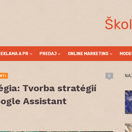
Ško
REKLAMA A PR
PREDAJ
ONLINE MARKETING
MODE
NA
NTI
0
gia: Tvorba stratégií
oogle Assistant