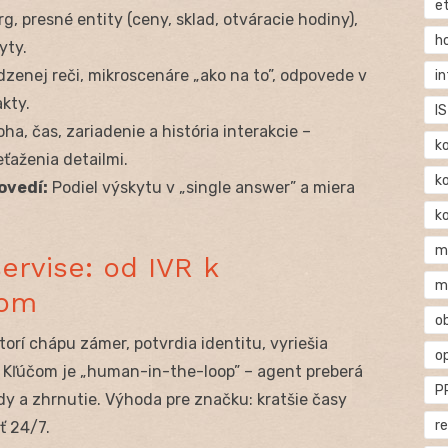
e
, presné entity (ceny, sklad, otváracie hodiny),
h
yty.
dzenej reči, mikroscenáre „ako na to”, odpovede v
i
kty.
IS
ha, čas, zariadenie a história interakcie –
k
ťaženia detailmi.
k
ovedí:
Podiel výskytu v „single answer” a miera
k
m
ervise: od IVR k
m
tom
o
orí chápu zámer, potvrdia identitu, vyriešia
o
. Kľúčom je „human-in-the-loop” – agent preberá
P
ady a zhrnutie. Výhoda pre značku: kratšie časy
r
ť 24/7.