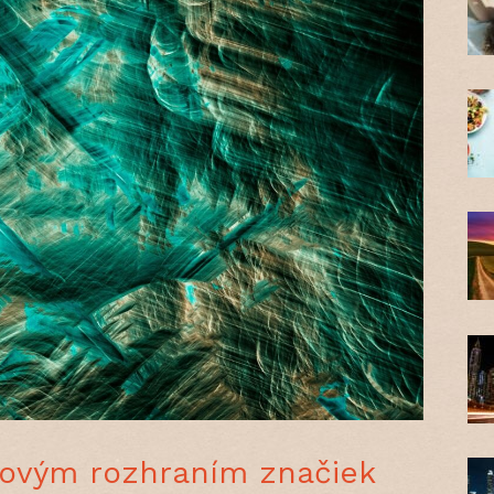
čovým rozhraním značiek