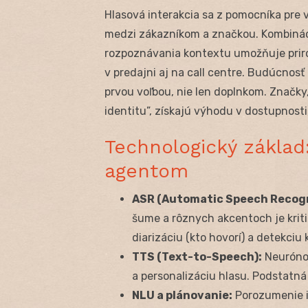
Hlasová interakcia sa z pomocníka pre
medzi zákazníkom a značkou. Kombináci
rozpoznávania kontextu umožňuje prir
v predajni aj na call centre. Budúcnosť 
prvou voľbou, nie len doplnkom. Značky
identitu”, získajú výhodu v dostupnosti,
Technologický zákla
agentom
ASR (Automatic Speech Recogn
šume a rôznych akcentoch je krit
diarizáciu (kto hovorí) a detekciu 
TTS (Text-to-Speech):
Neurónov
a personalizáciu hlasu. Podstatná 
NLU a plánovanie:
Porozumenie i