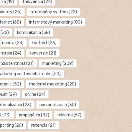
tika
(19)
frekvencia
(24)
odnoty
(25)
informačný systém
(22)
nternet
(68)
internetový marketing
(80)
(22)
komunikácia
(58)
omunita
(24)
kontext
(26)
ontrola
(24)
konverzie
(21)
onzistentnosť
(21)
marketing
(209)
arketing cestovného ruchu
(20)
eranie
(52)
moderný marketing
(20)
bsah
(29)
online
(24)
ptimalizácia
(23)
personalizácia
(30)
R
(33)
propagácia
(82)
reklama
(67)
eporting
(26)
retencia
(21)