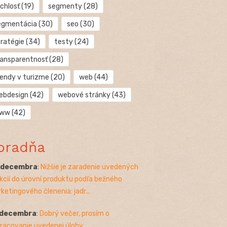
chlosť
(19)
segmenty
(28)
egmentácia
(30)
seo
(30)
tratégie
(34)
testy
(24)
ransparentnosť
(28)
rendy v turizme
(20)
web
(44)
ebdesign
(42)
webové stránky
(43)
ww
(42)
oradňa
. decembra
:
Nižšie je zaradenie uvedených
kcií do úrovní produktu podľa bežného
ketingového členenia: jadr...
 decembra
:
Dobrý večer, prosím o
racovanie uvedenej úlohy