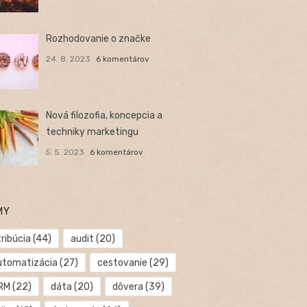
Rozhodovanie o značke
24. 8. 2023
6 komentárov
Nová filozofia, koncepcia a
techniky marketingu
5. 5. 2023
6 komentárov
MY
ribúcia
(44)
audit
(20)
utomatizácia
(27)
cestovanie
(29)
RM
(22)
dáta
(20)
dôvera
(39)