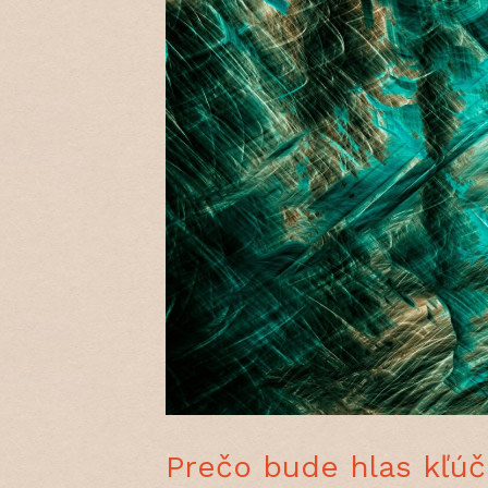
Prečo bude hlas kľú