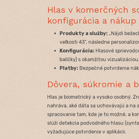
Hlas v komerčných sc
konfigurácia a nákup
Produkty a služby:
„Nájdi bežec
veľkosti 43”, následne personaliz
Konfigurácia:
Hlasové sprievodcov
balíčky) s okamžitou vizualizáciou
Platby:
Bezpečné potvrdenie náku
Dôvera, súkromie a 
Hlas je biometrický a vysoko osobný. Z
nahráva, aké dáta sa uchovávajú a na 
spracovanie tam, kde je to možné, a ko
slúži detekcia podvodného hlasu (synte
vyžadujúce potvrdenie v aplikácii.