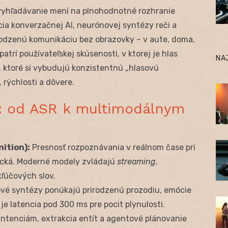
 vyhľadávanie mení na plnohodnotné rozhranie
a konverzačnej AI, neurónovej syntézy reči a
odzenú komunikáciu bez obrazovky – v aute, doma,
patrí používateľskej skúsenosti, v ktorej je hlas
NA
, ktoré si vybudujú konzistentnú „hlasovú
 rýchlosti a dôvere.
d: od ASR k multimodálnym
ition):
Presnosť rozpoznávania v reálnom čase pri
ická. Moderné modely zvládajú
streaming
,
kľúčových slov.
é syntézy ponúkajú prirodzenú prozodiu, emócie
je latencia pod 300 ms pre pocit plynulosti.
ntenciám, extrakcia entít a agentové plánovanie