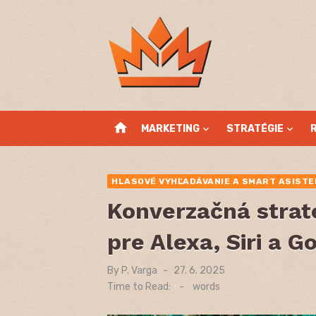
Skip
to
content
home
MARKETING
STRATÉGIE
HLASOVÉ VYHĽADÁVANIE A SMART ASISTE
Konverzačná straté
pre Alexa, Siri a G
By
P. Varga
Posted
27. 6. 2025
on
Time to Read:
-
words