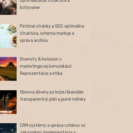
Optimalizácia, štruktúra a
licitovanie
Petičné stránky a SEO: optimálna
štruktúra, schema markup a
správa archívu
Diversity & Inclusion v
marketingovej komunikácii:
Reprezentácia a etika
Obnova dôvery po kríze/škandále:
transparentný plán a jasné míľniky
CRM systémy a správa vzťahov so
zákazníkmi: Implementácia a