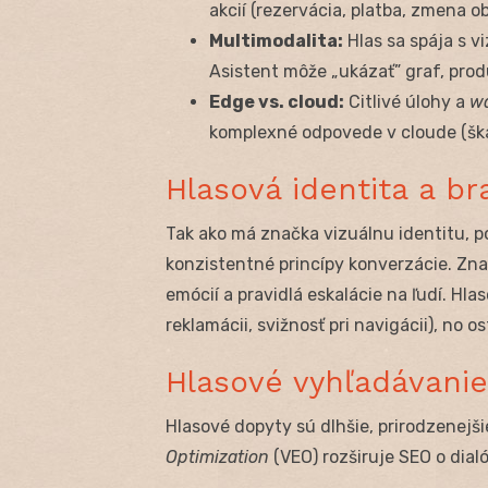
akcií (rezervácia, platba, zmena 
Multimodalita:
Hlas sa spája s vi
Asistent môže „ukázať” graf, prod
Edge vs. cloud:
Citlivé úlohy a
w
komplexné odpovede v cloude (šká
Hlasová identita a b
Tak ako má značka vizuálnu identitu, po
konzistentné princípy konverzácie. Zna
emócií a pravidlá eskalácie na ľudí. Hlas
reklamácii, svižnosť pri navigácii), no 
Hlasové vyhľadávanie
Hlasové dopyty sú dlhšie, prirodzenejš
Optimization
(VEO) rozširuje SEO o dial