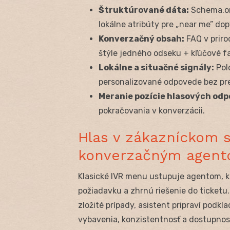
Štruktúrované dáta:
Schema.org
lokálne atribúty pre „near me” dop
Konverzačný obsah:
FAQ v priro
štýle jedného odseku + kľúčové fa
Lokálne a situačné signály:
Polo
personalizované odpovede bez pre
Meranie pozície hlasových odp
pokračovania v konverzácii.
Hlas v zákazníckom s
konverzačným agen
Klasické IVR menu ustupuje agentom, kt
požiadavku a zhrnú riešenie do ticketu
zložité prípady, asistent pripraví podkl
vybavenia, konzistentnosť a dostupnos