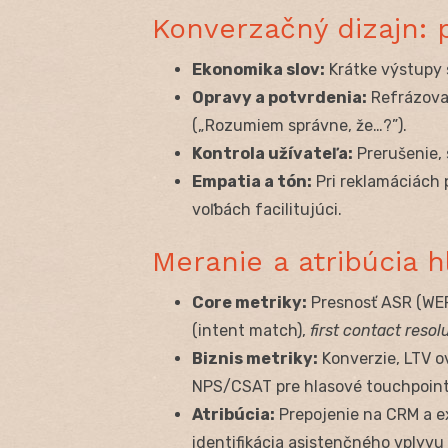
Konverzačný dizajn: p
Ekonomika slov:
Krátke výstupy 
Opravy a potvrdenia:
Refrázovan
(„Rozumiem správne, že…?”).
Kontrola užívateľa:
Prerušenie, 
Empatia a tón:
Pri reklamáciách p
voľbách facilitujúci.
Meranie a atribúcia h
Core metriky:
Presnosť ASR (WER
(intent match),
first contact resol
Biznis metriky:
Konverzie, LTV o
NPS/CSAT pre hlasové touchpoint
Atribúcia:
Prepojenie na CRM a ex
identifikácia asistenčného vplyvu 