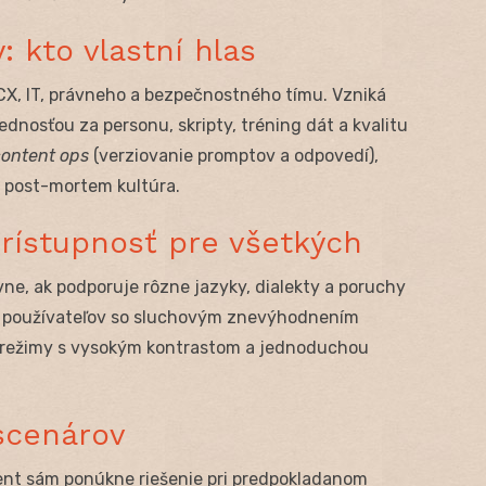
: kto vlastní hlas
CX, IT, právneho a bezpečnostného tímu. Vzniká
dnosťou za personu, skripty, tréning dát a kvalitu
content ops
(verziovanie promptov a odpovedí),
a post-mortem kultúra.
prístupnosť pre všetkých
vne, ak podporuje rôzne jazyky, dialekty a poruchy
pre používateľov so sluchovým znevýhodnením
 aj režimy s vysokým kontrastom a jednoduchou
 scenárov
ent sám ponúkne riešenie pri predpokladanom