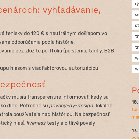
rý
enároch: vyhľadávanie,
s
s
ké tenisky do 120 € s neutrálnym došľapom vo
t
ované odporúčania podľa histórie.
t
anie cez zložité portfóliá (poistenia, tarify, B2B
w
.
pu hlasom s viacfaktorovou autorizáciou.
w
bezpečnosť
P
načky musia transparentne informovať, kedy sa
18
ako dlho. Potrebné sú
privacy-by-design
, lokálne
fun
ntrola používateľa nad históriou. Na bezpečnosť
mar
tický hlas),
liveness
testy a citlivé povely
17.
vyp