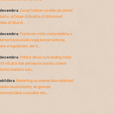
 decembra
:
Zaraď funkcie výrobku do úrovní
duktu: a) Dizajn b) Kvalita c) Užitočnosť
bku d) Obal e)...
 decembra
:
Poisťovne môžu mať problémy s
lementáciou kvôli svojej konzervatívnej
ahe a reguláciám, ale ti...
 decembra
:
Prílišný dôraz na branding môže
sť k situácii, kde percepcia značky zatieni
točnú hodnotu a kv...
 októbra
:
Marketing na zelenej lúke môže byť
odobo neudržateľný, ak ignoruje
ironmentálne a sociálne dôs...