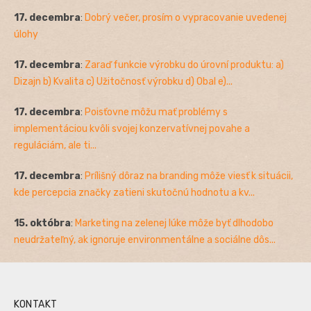
17. decembra
:
Dobrý večer, prosím o vypracovanie uvedenej
úlohy
17. decembra
:
Zaraď funkcie výrobku do úrovní produktu: a)
Dizajn b) Kvalita c) Užitočnosť výrobku d) Obal e)...
17. decembra
:
Poisťovne môžu mať problémy s
implementáciou kvôli svojej konzervatívnej povahe a
reguláciám, ale ti...
17. decembra
:
Prílišný dôraz na branding môže viesť k situácii,
kde percepcia značky zatieni skutočnú hodnotu a kv...
15. októbra
:
Marketing na zelenej lúke môže byť dlhodobo
neudržateľný, ak ignoruje environmentálne a sociálne dôs...
KONTAKT