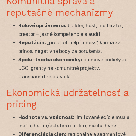
Komunitná správa a
reputačné mechanizmy
Rolové oprávnenia:
builder, host, moderator,
creator – jasné kompetencie a audit.
Reputácia:
„proof of helpfulness“, karma za
prínos, negatívne body za porušenia.
Spolu-tvorba ekonomiky:
príjmové podiely za
UGC, granty na komunitné projekty,
transparentné pravidlá.
Ekonomická udržateľnosť a
pricing
Hodnota vs. vzácnosť:
limitované edície musia
mať aj hernú/estetickú utilitu, nie iba hype.
Diferenciácia cien:
regionálne a segmentové