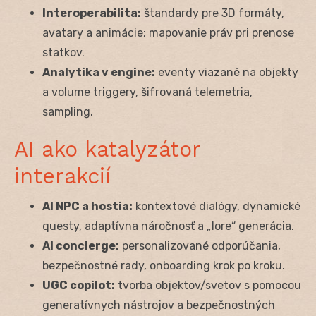
Interoperabilita:
štandardy pre 3D formáty,
avatary a animácie; mapovanie práv pri prenose
statkov.
Analytika v engine:
eventy viazané na objekty
a volume triggery, šifrovaná telemetria,
sampling.
AI ako katalyzátor
interakcií
AI NPC a hostia:
kontextové dialógy, dynamické
questy, adaptívna náročnosť a „lore“ generácia.
AI concierge:
personalizované odporúčania,
bezpečnostné rady, onboarding krok po kroku.
UGC copilot:
tvorba objektov/svetov s pomocou
generatívnych nástrojov a bezpečnostných