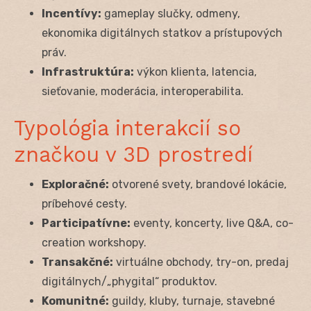
Incentívy:
gameplay slučky, odmeny,
ekonomika digitálnych statkov a prístupových
práv.
Infrastruktúra:
výkon klienta, latencia,
sieťovanie, moderácia, interoperabilita.
Typológia interakcií so
značkou v 3D prostredí
Exploračné:
otvorené svety, brandové lokácie,
príbehové cesty.
Participatívne:
eventy, koncerty, live Q&A, co-
creation workshopy.
Transakčné:
virtuálne obchody, try-on, predaj
digitálnych/„phygital“ produktov.
Komunitné:
guildy, kluby, turnaje, stavebné