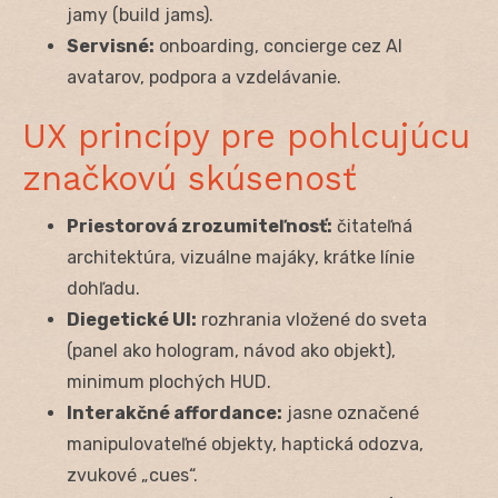
jamy (build jams).
Servisné:
onboarding, concierge cez AI
avatarov, podpora a vzdelávanie.
UX princípy pre pohlcujúcu
značkovú skúsenosť
Priestorová zrozumiteľnosť:
čitateľná
architektúra, vizuálne majáky, krátke línie
dohľadu.
Diegetické UI:
rozhrania vložené do sveta
(panel ako hologram, návod ako objekt),
minimum plochých HUD.
Interakčné affordance:
jasne označené
manipulovateľné objekty, haptická odozva,
zvukové „cues“.