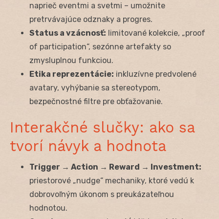
naprieč eventmi a svetmi – umožnite
pretrvávajúce odznaky a progres.
Status a vzácnosť:
limitované kolekcie, „proof
of participation“, sezónne artefakty so
zmysluplnou funkciou.
Etika reprezentácie:
inkluzívne predvolené
avatary, vyhýbanie sa stereotypom,
bezpečnostné filtre pre obťažovanie.
Interakčné slučky: ako sa
tvorí návyk a hodnota
Trigger → Action → Reward → Investment:
priestorové „nudge“ mechaniky, ktoré vedú k
dobrovoľným úkonom s preukázateľnou
hodnotou.