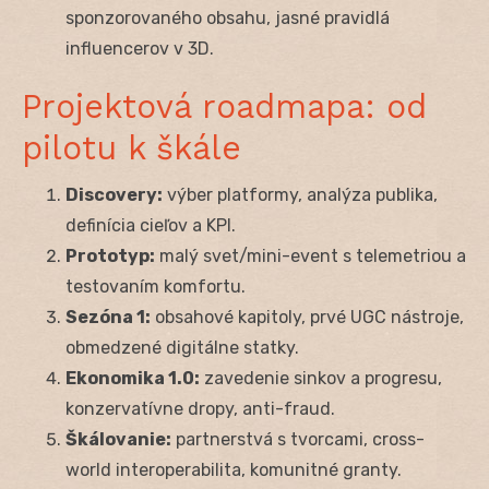
sponzorovaného obsahu, jasné pravidlá
influencerov v 3D.
Projektová roadmapa: od
pilotu k škále
Discovery:
výber platformy, analýza publika,
definícia cieľov a KPI.
Prototyp:
malý svet/mini-event s telemetriou a
testovaním komfortu.
Sezóna 1:
obsahové kapitoly, prvé UGC nástroje,
obmedzené digitálne statky.
Ekonomika 1.0:
zavedenie sinkov a progresu,
konzervatívne dropy, anti-fraud.
Škálovanie:
partnerstvá s tvorcami, cross-
world interoperabilita, komunitné granty.