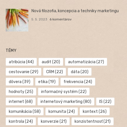
Nová filozofia, koncepcia a techniky marketingu
5. 5. 2023
6 komentárov
TÉMY
atribúcia
(44)
audit
(20)
automatizácia
(27)
cestovanie
(29)
CRM
(22)
dáta
(20)
dôvera
(39)
etika
(19)
frekvencia
(24)
hodnoty
(25)
informačný systém
(22)
internet
(68)
internetový marketing
(80)
IS
(22)
komunikácia
(58)
komunita
(24)
kontext
(26)
kontrola
(24)
konverzie
(21)
konzistentnosť
(21)