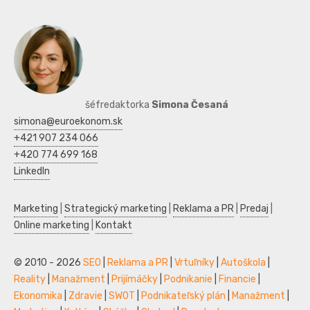
šéfredaktorka
Simona Česaná
simona@euroekonom.sk
+421 907 234 066
+420 774 699 168
LinkedIn
Marketing
|
Strategický marketing
|
Reklama a PR
|
Predaj
|
Online marketing
|
Kontakt
© 2010 - 2026
SEO
|
Reklama a PR
|
Vrtuľníky
|
Autoškola
|
Reality
|
Manažment
|
Prijímáčky
|
Podnikanie
|
Financie
|
Ekonomika
|
Zdravie
|
SWOT
|
Podnikateľský plán
|
Manažment
|