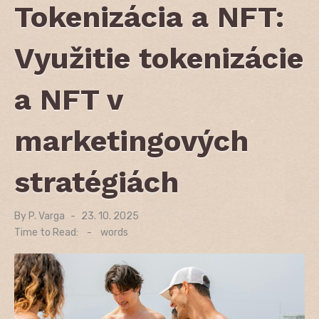
Tokenizácia a NFT:
Využitie tokenizácie
a NFT v
marketingových
stratégiách
By
P. Varga
Posted
23. 10. 2025
on
Time to Read:
-
words