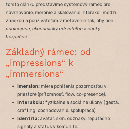
tomto článku predstavíme systémový rámec pre
navrhovanie, meranie a škálovanie interakcií medzi
značkou a používateľom v metaverse tak, aby boli
pohlcujúce
,
ekonomicky udržateľné
a
eticky
bezpečné
.
Základný rámec: od
„impressions“ k
„immersions“
Imersion:
miera pohltenia pozornosťou v
priestore (prítomnosť, flow, co-presence).
Interakcia:
fyzikálne a sociálne úkony (gestá,
crafting, obchodovanie, spolupráca).
Identita:
avatar, skin, odznaky, reputačné
signály a status v komunite.