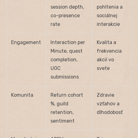
session depth,
pohltenia a
co-presence
sociálnej
rate
interakcie
Engagement
Interaction per
Kvalita a
Minute, quest
frekvencia
completion,
akcií vo
UGC
svete
submissions
Komunita
Return cohort
Zdravie
%, guild
vzťahov a
retention,
dlhodobosť
sentiment