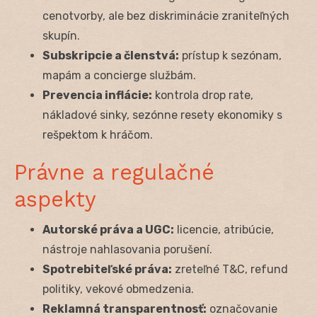
cenotvorby, ale bez diskriminácie zraniteľných
skupín.
Subskripcie a členstvá:
prístup k sezónam,
mapám a concierge službám.
Prevencia inflácie:
kontrola drop rate,
nákladové sinky, sezónne resety ekonomiky s
rešpektom k hráčom.
Právne a regulačné
aspekty
Autorské práva a UGC:
licencie, atribúcie,
nástroje nahlasovania porušení.
Spotrebiteľské práva:
zreteľné T&C, refund
politiky, vekové obmedzenia.
Reklamná transparentnosť:
označovanie