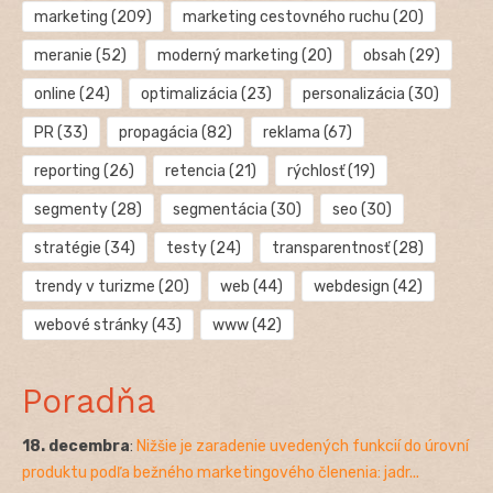
marketing
(209)
marketing cestovného ruchu
(20)
meranie
(52)
moderný marketing
(20)
obsah
(29)
online
(24)
optimalizácia
(23)
personalizácia
(30)
PR
(33)
propagácia
(82)
reklama
(67)
reporting
(26)
retencia
(21)
rýchlosť
(19)
segmenty
(28)
segmentácia
(30)
seo
(30)
stratégie
(34)
testy
(24)
transparentnosť
(28)
trendy v turizme
(20)
web
(44)
webdesign
(42)
webové stránky
(43)
www
(42)
Poradňa
18. decembra
:
Nižšie je zaradenie uvedených funkcií do úrovní
produktu podľa bežného marketingového členenia: jadr...