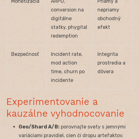
Monetizácia
ARPU,
Priamy a
conversion na
nepriamy
digitálne
obchodný
statky, phygital
efekt
redemption
Bezpečnosť
Incident rate,
Integrita
mod action
prostredia a
time, churn po
dôvera
incidente
Experimentovanie a
kauzálne vyhodnocovanie
Geo/Shard A/B:
porovnajte svety s jemnými
variáciami pravidiel, cien či dropu artefaktov.