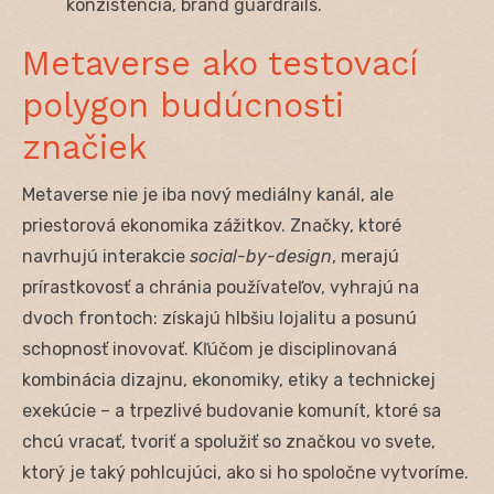
konzistencia, brand guardrails.
Metaverse ako testovací
polygon budúcnosti
značiek
Metaverse nie je iba nový mediálny kanál, ale
priestorová ekonomika zážitkov. Značky, ktoré
navrhujú interakcie
social-by-design
, merajú
prírastkovosť a chránia používateľov, vyhrajú na
dvoch frontoch: získajú hlbšiu lojalitu a posunú
schopnosť inovovať. Kľúčom je disciplinovaná
kombinácia dizajnu, ekonomiky, etiky a technickej
exekúcie – a trpezlivé budovanie komunít, ktoré sa
chcú vracať, tvoriť a spolužiť so značkou vo svete,
ktorý je taký pohlcujúci, ako si ho spoločne vytvoríme.