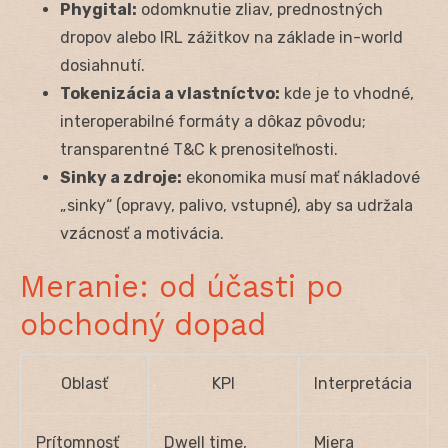
Phygital:
odomknutie zliav, prednostných
dropov alebo IRL zážitkov na základe in-world
dosiahnutí.
Tokenizácia a vlastníctvo:
kde je to vhodné,
interoperabilné formáty a dôkaz pôvodu;
transparentné T&C k prenositeľnosti.
Sinky a zdroje:
ekonomika musí mať nákladové
„sinky“ (opravy, palivo, vstupné), aby sa udržala
vzácnosť a motivácia.
Meranie: od účasti po
obchodný dopad
Oblasť
KPI
Interpretácia
Prítomnosť
Dwell time,
Miera