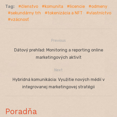
Tag:
členstvo
komunita
licencie
odmeny
sekundárny trh
tokenizácia a NFT
vlastníctvo
vzácnosť
Previous
Navigácia
Previous
Dátový prehľad: Monitoring a reporting online
v
post:
marketingových aktivít
článku
Next
Next
Hybridná komunikácia: Využitie nových médií v
post:
integrovanej marketingovej stratégii
Poradňa