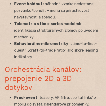
Event holdout:
náhodná vzorka nedostane
pozvánku/benefit – meria sa prírastkovosť
návštevnosti a spendu.
Telemetria s time-series modelmi:
identifikácia štrukturálnych zlomov po uvedení
mechaniky.
Behaviorálne mikrometriky:
„time-to-first-
quest“, „craft-to-trade ratio“ ako skoré leading
indikátory.
Orchestrácia kanálov:
prepojenie 2D a 3D
dotykov
Pred-event:
teasery, AR filtre, „portal links“ z
mobilu do sveta, kalendárové pripomienky.