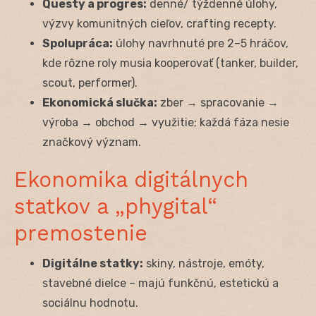
Questy a progres:
denné/ týždenné úlohy,
výzvy komunitných cieľov, crafting recepty.
Spolupráca:
úlohy navrhnuté pre 2–5 hráčov,
kde rôzne roly musia kooperovať (tanker, builder,
scout, performer).
Ekonomická slučka:
zber → spracovanie →
výroba → obchod → využitie; každá fáza nesie
značkový význam.
Ekonomika digitálnych
statkov a „phygital“
premostenie
Digitálne statky:
skiny, nástroje, emóty,
stavebné dielce – majú funkčnú, estetickú a
sociálnu hodnotu.