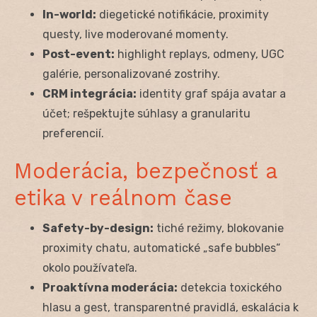
In-world:
diegetické notifikácie, proximity
questy, live moderované momenty.
Post-event:
highlight replays, odmeny, UGC
galérie, personalizované zostrihy.
CRM integrácia:
identity graf spája avatar a
účet; rešpektujte súhlasy a granularitu
preferencií.
Moderácia, bezpečnosť a
etika v reálnom čase
Safety-by-design:
tiché režimy, blokovanie
proximity chatu, automatické „safe bubbles“
okolo používateľa.
Proaktívna moderácia:
detekcia toxického
hlasu a gest, transparentné pravidlá, eskalácia k