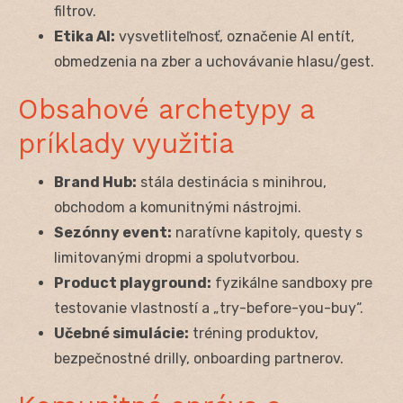
filtrov.
Etika AI:
vysvetliteľnosť, označenie AI entít,
obmedzenia na zber a uchovávanie hlasu/gest.
Obsahové archetypy a
príklady využitia
Brand Hub:
stála destinácia s minihrou,
obchodom a komunitnými nástrojmi.
Sezónny event:
naratívne kapitoly, questy s
limitovanými dropmi a spolutvorbou.
Product playground:
fyzikálne sandboxy pre
testovanie vlastností a „try-before-you-buy“.
Učebné simulácie:
tréning produktov,
bezpečnostné drilly, onboarding partnerov.