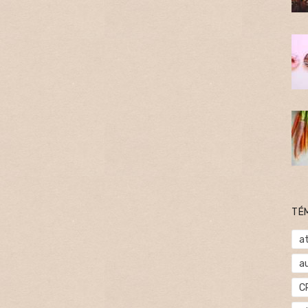
TÉ
at
a
C