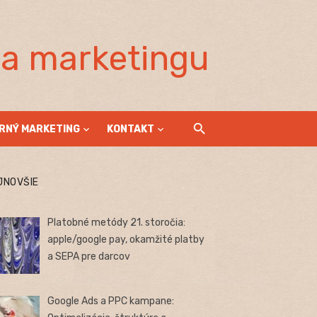
la marketingu
RNÝ MARKETING
KONTAKT
JNOVŠIE
Platobné metódy 21. storočia:
apple/google pay, okamžité platby
a SEPA pre darcov
Google Ads a PPC kampane: