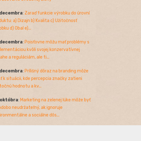
 decembra
:
Zaraď funkcie výrobku do úrovní
duktu: a) Dizajn b) Kvalita c) Užitočnosť
bku d) Obal e)...
 decembra
:
Poisťovne môžu mať problémy s
lementáciou kvôli svojej konzervatívnej
ahe a reguláciám, ale ti...
 decembra
:
Prílišný dôraz na branding môže
sť k situácii, kde percepcia značky zatieni
točnú hodnotu a kv...
 októbra
:
Marketing na zelenej lúke môže byť
odobo neudržateľný, ak ignoruje
ironmentálne a sociálne dôs...