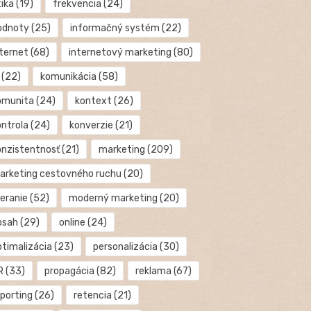
tika
(19)
frekvencia
(24)
odnoty
(25)
informačný systém
(22)
nternet
(68)
internetový marketing
(80)
(22)
komunikácia
(58)
omunita
(24)
kontext
(26)
ontrola
(24)
konverzie
(21)
onzistentnosť
(21)
marketing
(209)
arketing cestovného ruchu
(20)
eranie
(52)
moderný marketing
(20)
bsah
(29)
online
(24)
ptimalizácia
(23)
personalizácia
(30)
R
(33)
propagácia
(82)
reklama
(67)
eporting
(26)
retencia
(21)