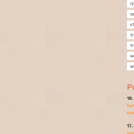
rý
s
s
t
t
w
w
P
18
fun
mar
17.
vyp