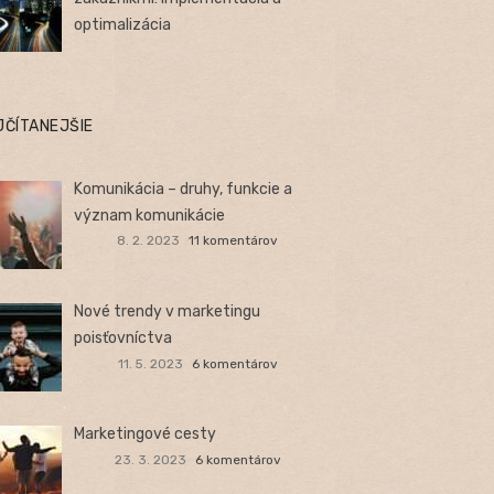
optimalizácia
JČÍTANEJŠIE
Komunikácia – druhy, funkcie a
význam komunikácie
8. 2. 2023
11 komentárov
Nové trendy v marketingu
poisťovníctva
11. 5. 2023
6 komentárov
Marketingové cesty
23. 3. 2023
6 komentárov