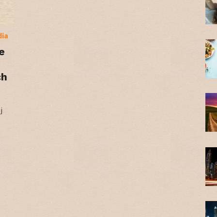
dia
e
ch
j