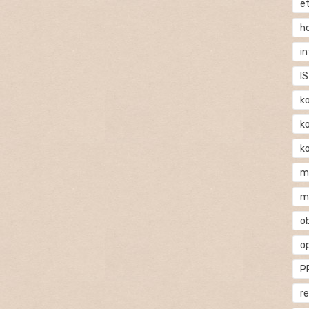
e
h
i
IS
k
k
k
m
m
o
o
P
r