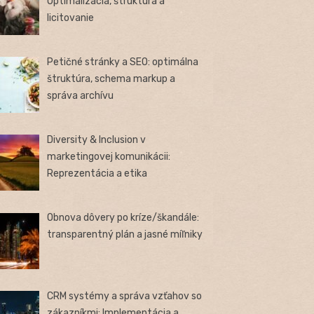
Optimalizácia, štruktúra a
licitovanie
Petičné stránky a SEO: optimálna
štruktúra, schema markup a
správa archívu
Diversity & Inclusion v
marketingovej komunikácii:
Reprezentácia a etika
Obnova dôvery po kríze/škandále:
transparentný plán a jasné míľniky
CRM systémy a správa vzťahov so
zákazníkmi: Implementácia a