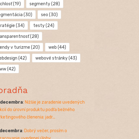
chlosť
(19)
segmenty
(28)
egmentácia
(30)
seo
(30)
tratégie
(34)
testy
(24)
ransparentnosť
(28)
rendy v turizme
(20)
web
(44)
ebdesign
(42)
webové stránky
(43)
ww
(42)
oradňa
. decembra
:
Nižšie je zaradenie uvedených
kcií do úrovní produktu podľa bežného
ketingového členenia: jadr...
 decembra
:
Dobrý večer, prosím o
racovanie uvedenej úlohy