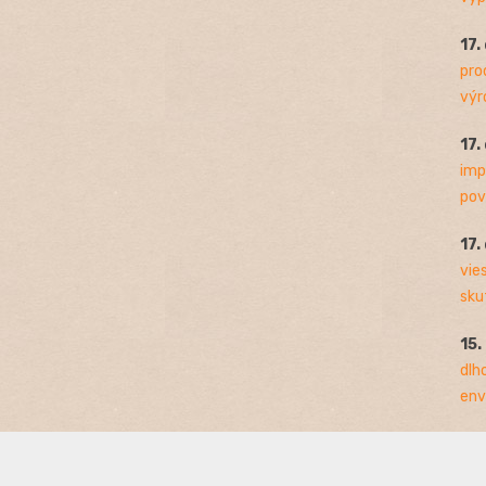
17.
pro
výro
17.
imp
pov
17.
vie
sku
15.
dlh
env