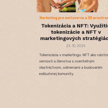
Marketing pre metaverse a 3D prostre
Tokenizácia a NFT: Využiti
tokenizácie a NFT v
marketingových stratégiá
Posted
23. 10. 2025
on
Tokenizácia v marketingu: NFT ako nástro
vernosti a členstva s overiteľným
vlastníctvom, odmenami a budovaním
exkluzívnej komunity.