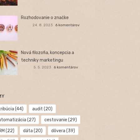
Rozhodovanie o značke
24. 8. 2023
6 komentárov
Nová filozofia, koncepcia a
techniky marketingu
5. 5. 2023
6 komentárov
MY
ribúcia
(44)
audit
(20)
utomatizácia
(27)
cestovanie
(29)
RM
(22)
dáta
(20)
dôvera
(39)