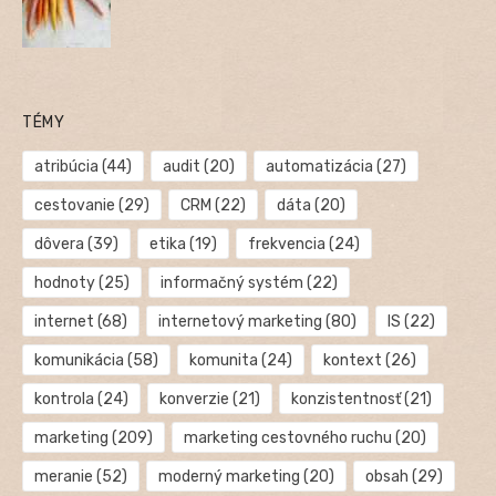
TÉMY
atribúcia
(44)
audit
(20)
automatizácia
(27)
cestovanie
(29)
CRM
(22)
dáta
(20)
dôvera
(39)
etika
(19)
frekvencia
(24)
hodnoty
(25)
informačný systém
(22)
internet
(68)
internetový marketing
(80)
IS
(22)
komunikácia
(58)
komunita
(24)
kontext
(26)
kontrola
(24)
konverzie
(21)
konzistentnosť
(21)
marketing
(209)
marketing cestovného ruchu
(20)
meranie
(52)
moderný marketing
(20)
obsah
(29)