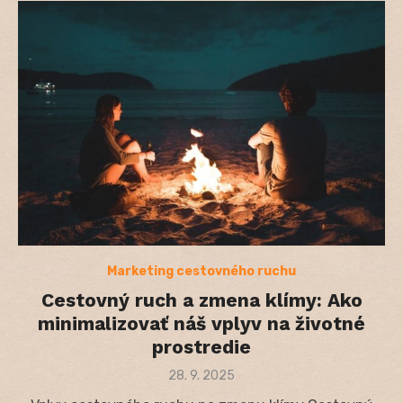
Marketing cestovného ruchu
Cestovný ruch a zmena klímy: Ako
minimalizovať náš vplyv na životné
prostredie
Posted
28. 9. 2025
on