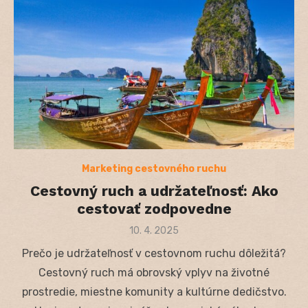
Marketing cestovného ruchu
Cestovný ruch a udržateľnosť: Ako
cestovať zodpovedne
Posted
10. 4. 2025
on
Prečo je udržateľnosť v cestovnom ruchu dôležitá?
Cestovný ruch má obrovský vplyv na životné
prostredie, miestne komunity a kultúrne dedičstvo.