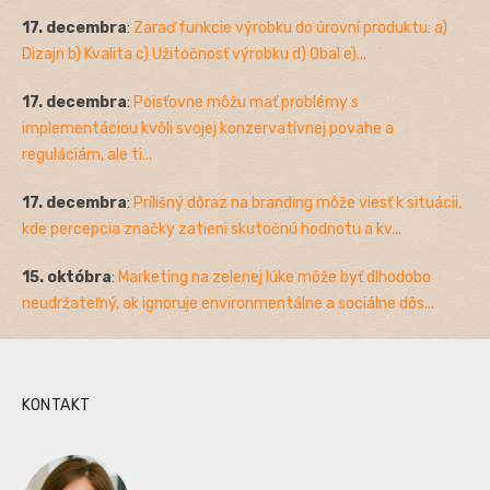
17. decembra
:
Zaraď funkcie výrobku do úrovní produktu: a)
Dizajn b) Kvalita c) Užitočnosť výrobku d) Obal e)...
17. decembra
:
Poisťovne môžu mať problémy s
implementáciou kvôli svojej konzervatívnej povahe a
reguláciám, ale ti...
17. decembra
:
Prílišný dôraz na branding môže viesť k situácii,
kde percepcia značky zatieni skutočnú hodnotu a kv...
15. októbra
:
Marketing na zelenej lúke môže byť dlhodobo
neudržateľný, ak ignoruje environmentálne a sociálne dôs...
KONTAKT