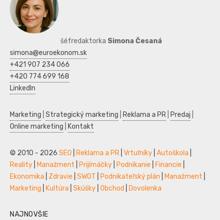
šéfredaktorka
Simona Česaná
simona@euroekonom.sk
+421 907 234 066
+420 774 699 168
LinkedIn
Marketing
|
Strategický marketing
|
Reklama a PR
|
Predaj
|
Online marketing
|
Kontakt
© 2010 - 2026
SEO
|
Reklama a PR
|
Vrtuľníky
|
Autoškola
|
Reality
|
Manažment
|
Prijímáčky
|
Podnikanie
|
Financie
|
Ekonomika
|
Zdravie
|
SWOT
|
Podnikateľský plán
|
Manažment
|
Marketing
|
Kultúra
|
Skúšky
|
Obchod
|
Dovolenka
NAJNOVŠIE