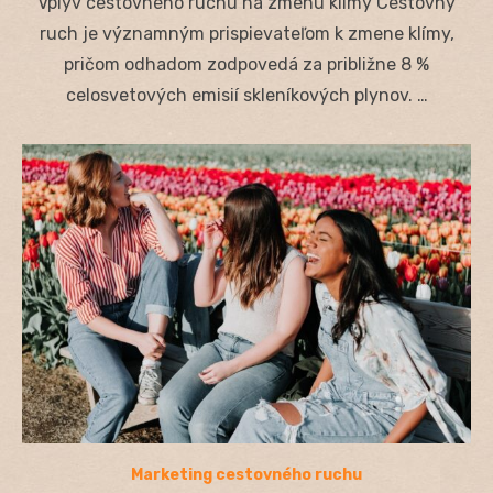
Vplyv cestovného ruchu na zmenu klímy Cestovný
ruch je významným prispievateľom k zmene klímy,
pričom odhadom zodpovedá za približne 8 %
celosvetových emisií skleníkových plynov. …
Marketing cestovného ruchu