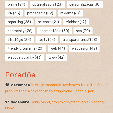
online
(24)
optimalizácia
(23)
personalizácia
(30)
PR
(33)
propagácia
(82)
reklama
(67)
reporting
(26)
retencia
(21)
rýchlosť
(19)
segmenty
(28)
segmentácia
(30)
seo
(30)
stratégie
(34)
testy
(24)
transparentnosť
(28)
trendy v turizme
(20)
web
(44)
webdesign
(42)
webové stránky
(43)
www
(42)
Poradňa
18. decembra
:
Nižšie je zaradenie uvedených funkcií do úrovní
produktu podľa bežného marketingového členenia: jadr...
17. decembra
:
Dobrý večer, prosím o vypracovanie uvedenej
úlohy