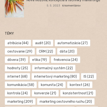
Nová filozofia, koncepcia a techniky marketingu
5. 5. 2023
6 komentárov
TÉMY
atribúcia
(44)
audit
(20)
automatizácia
(27)
cestovanie
(29)
CRM
(22)
dáta
(20)
dôvera
(39)
etika
(19)
frekvencia
(24)
hodnoty
(25)
informačný systém
(22)
internet
(68)
internetový marketing
(80)
IS
(22)
komunikácia
(58)
komunita
(24)
kontext
(26)
kontrola
(24)
konverzie
(21)
konzistentnosť
(21)
marketing
(209)
marketing cestovného ruchu
(20)