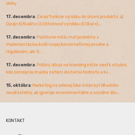
úlohy
17. decembra
:
Zaraď funkcie výrobku do úrovní produktu: a)
Dizajn b) Kvalita c) Užitočnosť výrobku d) Obal e)...
17. decembra
:
Poisťovne môžu mať problémy s
implementáciou kvôli svojej konzervatívnej povahe a
reguláciám, ale ti...
17. decembra
:
Prílišný dôraz na branding môže viesť k situácii,
kde percepcia značky zatieni skutočnú hodnotu a kv...
15. októbra
:
Marketing na zelenej lúke môže byť dlhodobo
neudržateľný, ak ignoruje environmentálne a sociálne dôs...
KONTAKT