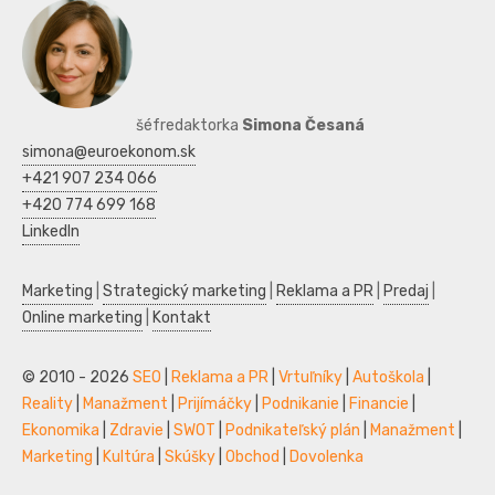
šéfredaktorka
Simona Česaná
simona@euroekonom.sk
+421 907 234 066
+420 774 699 168
LinkedIn
Marketing
|
Strategický marketing
|
Reklama a PR
|
Predaj
|
Online marketing
|
Kontakt
© 2010 - 2026
SEO
|
Reklama a PR
|
Vrtuľníky
|
Autoškola
|
Reality
|
Manažment
|
Prijímáčky
|
Podnikanie
|
Financie
|
Ekonomika
|
Zdravie
|
SWOT
|
Podnikateľský plán
|
Manažment
|
Marketing
|
Kultúra
|
Skúšky
|
Obchod
|
Dovolenka