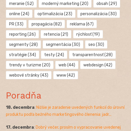
meranie
(52)
moderný marketing
(20)
obsah
(29)
online
(24)
optimalizácia
(23)
personalizácia
(30)
PR
(33)
propagácia
(82)
reklama
(67)
reporting
(26)
retencia
(21)
rýchlosť
(19)
segmenty
(28)
segmentácia
(30)
seo
(30)
stratégie
(34)
testy
(24)
transparentnosť
(28)
trendy v turizme
(20)
web
(44)
webdesign
(42)
webové stránky
(43)
www
(42)
Poradňa
18. decembra
:
Nižšie je zaradenie uvedených funkcií do úrovní
produktu podľa bežného marketingového členenia: jadr...
17. decembra
:
Dobrý večer, prosím o vypracovanie uvedenej